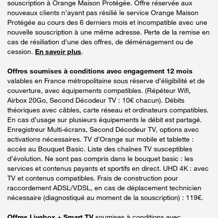
souscription à Orange Maison Protégée. Offre réservée aux
nouveaux clients n’ayant pas résilié le service Orange Maison
Protégée au cours des 6 derniers mois et incompatible avec une
nouvelle souscription à une même adresse. Perte de la remise en
cas de résiliation d’une des offres, de déménagement ou de
cession.
En savoir plus
.
Offres soumises à conditions avec engagement 12 mois
valables en France métropolitaine sous réserve d’éligibilité et de
couverture, avec équipements compatibles. (Répéteur Wifi,
Airbox 20Go, Second Décodeur TV : 10€ chacun). Débits
théoriques avec câbles, carte réseau et ordinateurs compatibles.
En cas d’usage sur plusieurs équipements le débit est partagé.
Enregistreur Multi-écrans, Second Décodeur TV, options avec
activations nécessaires. TV d’Orange sur mobile et tablette :
accès au Bouquet Basic. Liste des chaînes TV susceptibles
d’évolution. Ne sont pas compris dans le bouquet basic : les
services et contenus payants et sportifs en direct. UHD 4K : avec
TV et contenus compatibles. Frais de construction pour
raccordement ADSL/VDSL, en cas de déplacement technicien
nécessaire (diagnostiqué au moment de la souscription) : 119€.
Offres Livebox + Smart TV
soumises à conditions avec