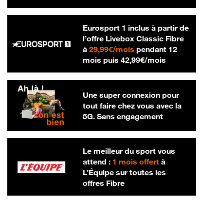
Eurosport 1 inclus à partir de
l’offre Livebox Classic Fibre
29,99 € par mois
à
29,99€/mois
pendant 12
42,99 € par m
mois puis
42,99€/mois
Une super connexion pour
tout faire chez vous avec la
5G. Sans engagement
Le meilleur du sport vous
attend :
1 mois offert
à
L’Équipe sur toutes les
offres Fibre