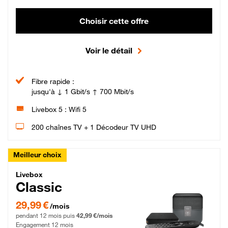
Choisir cette offre
Voir le détail
Fibre rapide :
jusqu'à ↓ 1 Gbit/s ↑ 700 Mbit/s
Livebox 5 : Wifi 5
200 chaînes TV + 1 Décodeur TV UHD
Meilleur choix
Livebox Classic Fibre
Livebox
Classic
29,99 € par mois pendant 12 mois puis 42,99 € par mois, Engagement 12 moi
29,99 €
/mois
pendant 12 mois puis
42,99 €/mois
Engagement 12 mois