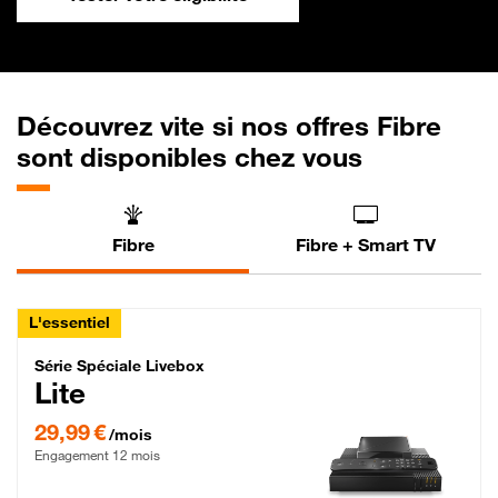
Découvrez vite si nos offres Fibre
sont disponibles chez vous
Fibre
Fibre + Smart TV
L'essentiel
Série Spéciale Livebox Lite Fibre
Série Spéciale Livebox
Lite
29,99 € par mois , Engagement 12 mois
29,99 €
/mois
Engagement 12 mois