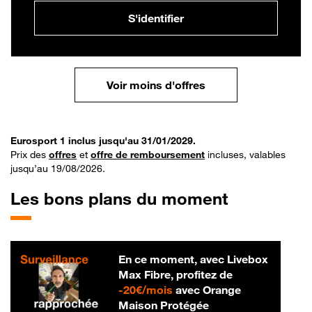
S'identifier
Voir moins d'offres
Eurosport 1 inclus jusqu'au 31/01/2029.
Prix des
offres
et
offre de remboursement
incluses, valables
jusqu’au 19/08/2026.
Les bons plans du moment
En ce moment, avec Livebox
Max Fibre, profitez de
20 € par mois
-
20€/mois
avec Orange
Maison Protégée