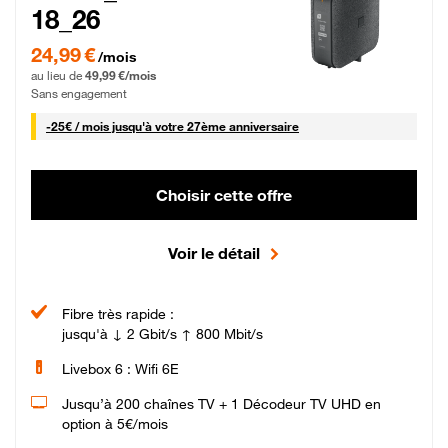
18_26
24,99 € par mois pendant 0 mois puis 49,99 € par mois, Sans engagement
24,99 €
/mois
au lieu de
49,99 €/mois
Sans engagement
25 € par mois
-
25€ / mois
jusqu'à votre 27ème anniversaire
Choisir cette offre
Voir le détail
Fibre très rapide :
jusqu'à ↓ 2 Gbit/s ↑ 800 Mbit/s
Livebox 6 : Wifi 6E
Jusqu’à 200 chaînes TV + 1 Décodeur TV UHD en
option à 5€/mois