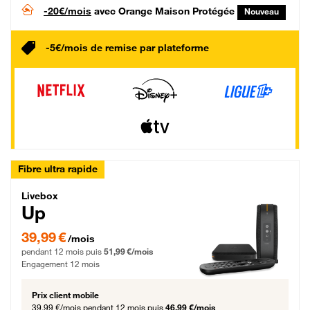
-20€/mois
avec Orange Maison Protégée
Nouveau
-5€/mois de remise par plateforme
Fibre ultra rapide
Livebox Up Fibre
Livebox
Up
39,99 € par mois pendant 12 mois puis 51,99 € par mois, Engagement 12 moi
39,99 €
/mois
pendant 12 mois puis
51,99 €/mois
Engagement 12 mois
Prix client mobile
39,99 €/mois
pendant 12 mois puis
46,99 €/mois