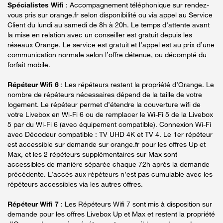
Spécialistes Wifi
: Accompagnement téléphonique sur rendez-
vous pris sur orange.fr selon disponibilité ou via appel au Service
Client du lundi au samedi de 8h à 20h. Le temps d’attente avant
la mise en relation avec un conseiller est gratuit depuis les
réseaux Orange. Le service est gratuit et l’appel est au prix d’une
communication normale selon l’offre détenue, ou décompté du
forfait mobile.
Répéteur Wifi 6
: Les répéteurs restent la propriété d’Orange. Le
nombre de répéteurs nécessaires dépend de la taille de votre
logement. Le répéteur permet d’étendre la couverture wifi de
votre Livebox en Wi-Fi 6 ou de remplacer le Wi-Fi 5 de la Livebox
5 par du Wi-Fi 6 (avec équipement compatible). Connexion Wi-Fi
avec Décodeur compatible : TV UHD 4K et TV 4. Le 1er répéteur
est accessible sur demande sur orange.fr pour les offres Up et
Max, et les 2 répéteurs supplémentaires sur Max sont
accessibles de manière séparée chaque 72h après la demande
précédente. L’accès aux répéteurs n’est pas cumulable avec les
répéteurs accessibles via les autres offres.
Répéteur Wifi 7
: Les Répéteurs Wifi 7 sont mis à disposition sur
demande pour les offres Livebox Up et Max et restent la propriété