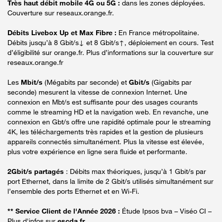
Très haut débit mobile 4G ou 5G :
dans les zones déployées.
Couverture sur reseaux.orange.fr.
Débits Livebox Up et Max Fibre :
En France métropolitaine.
Débits jusqu’à 8 Gbit/s↓ et 8 Gbit/s↑, déploiement en cours. Test
d’éligibilité sur orange.fr. Plus d’informations sur la couverture sur
reseaux.orange.fr
Les
Mbit/s
(Mégabits par seconde) et
Gbit/s
(Gigabits par
seconde) mesurent la vitesse de connexion Internet. Une
connexion en Mbt/s est suffisante pour des usages courants
comme le streaming HD et la navigation web. En revanche, une
connexion en Gbt/s offre une rapidité optimale pour le streaming
4K, les téléchargements très rapides et la gestion de plusieurs
appareils connectés simultanément. Plus la vitesse est élevée,
plus votre expérience en ligne sera fluide et performante.
2Gbit/s partagés
: Débits max théoriques, jusqu’à 1 Gbit/s par
port Ethernet, dans la limite de 2 Gbit/s utilisés simultanément sur
l’ensemble des ports Ethernet et en Wi-Fi.
** Service Client de l'Année 2026 :
Étude Ipsos bva – Viséo CI –
Plus d'infos sur
escda.fr