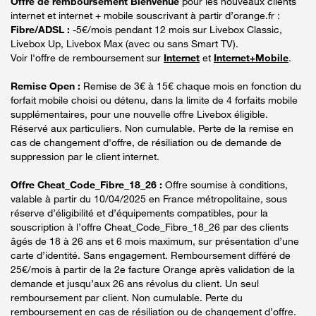
Offre de remboursement Bienvenue
pour les nouveaux clients
internet et internet + mobile souscrivant à partir d’orange.fr :
Fibre/ADSL :
-5€/mois pendant 12 mois sur Livebox Classic,
Livebox Up, Livebox Max (avec ou sans Smart TV).
Voir l'offre de remboursement sur
Internet
et
Internet+Mobile
.
Remise Open :
Remise de 3€ à 15€ chaque mois en fonction du
forfait mobile choisi ou détenu, dans la limite de 4 forfaits mobile
supplémentaires, pour une nouvelle offre Livebox éligible.
Réservé aux particuliers. Non cumulable. Perte de la remise en
cas de changement d'offre, de résiliation ou de demande de
suppression par le client internet.
Offre Cheat_Code_Fibre_18_26 :
Offre soumise à conditions,
valable à partir du 10/04/2025 en France métropolitaine, sous
réserve d’éligibilité et d’équipements compatibles, pour la
souscription à l’offre Cheat_Code_Fibre_18_26 par des clients
âgés de 18 à 26 ans et 6 mois maximum, sur présentation d’une
carte d’identité. Sans engagement. Remboursement différé de
25€/mois à partir de la 2e facture Orange après validation de la
demande et jusqu’aux 26 ans révolus du client. Un seul
remboursement par client. Non cumulable. Perte du
remboursement en cas de résiliation ou de changement d’offre.