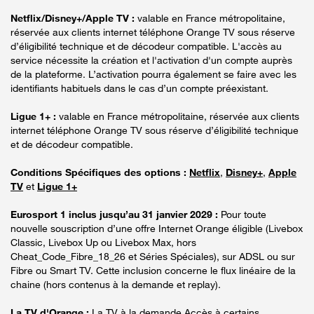
Netflix/Disney+/Apple TV :
valable en France métropolitaine,
réservée aux clients internet téléphone Orange TV sous réserve
d’éligibilité technique et de décodeur compatible. L'accès au
service nécessite la création et l'activation d'un compte auprès
de la plateforme. L’activation pourra également se faire avec les
identifiants habituels dans le cas d’un compte préexistant.
Ligue 1+ :
valable en France métropolitaine, réservée aux clients
internet téléphone Orange TV sous réserve d’éligibilité technique
et de décodeur compatible.
Conditions Spécifiques des options :
Netflix
,
Disney+
,
Apple
TV
et
Ligue 1+
Eurosport 1 inclus jusqu’au 31 janvier 2029 :
Pour toute
nouvelle souscription d’une offre Internet Orange éligible (Livebox
Classic, Livebox Up ou Livebox Max, hors
Cheat_Code_Fibre_18_26 et Séries Spéciales), sur ADSL ou sur
Fibre ou Smart TV. Cette inclusion concerne le flux linéaire de la
chaine (hors contenus à la demande et replay).
La TV d'Orange :
La TV à la demande Accès à certains