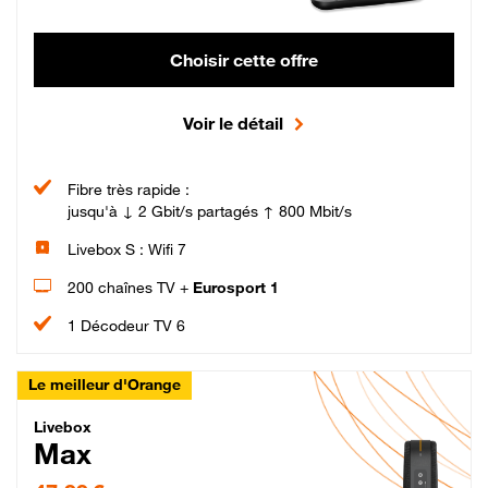
Choisir cette offre
Voir le détail
Fibre très rapide :
jusqu'à ↓ 2 Gbit/s partagés ↑ 800 Mbit/s
Livebox S : Wifi 7
200 chaînes TV +
Eurosport 1
1 Décodeur TV 6
Le meilleur d'Orange
Livebox Max Fibre
Livebox
Max
47,99 € par mois pendant 12 mois puis 57,99 € par mois, Engagement 12 moi