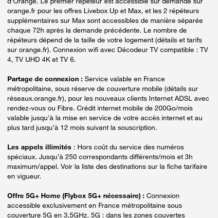
d'Orange. Le premier répéteur est accessible sur demande sur
orange.fr pour les offres Livebox Up et Max, et les 2 répéteurs
supplémentaires sur Max sont accessibles de manière séparée
chaque 72h après la demande précédente. Le nombre de
répéteurs dépend de la taille de votre logement (détails et tarifs
sur orange.fr). Connexion wifi avec Décodeur TV compatible : TV
4, TV UHD 4K et TV 6.
Partage de connexion :
Service valable en France
métropolitaine, sous réserve de couverture mobile (détails sur
réseaux.orange.fr), pour les nouveaux clients Internet ADSL avec
rendez-vous ou Fibre. Crédit internet mobile de 200Go/mois
valable jusqu'à la mise en service de votre accès internet et au
plus tard jusqu'à 12 mois suivant la souscription.
Les appels illimités
: Hors coût du service des numéros
spéciaux. Jusqu’à 250 correspondants différents/mois et 3h
maximum/appel. Voir la liste des destinations sur la fiche tarifaire
en vigueur.
Offre 5G+ Home (Flybox 5G+ nécessaire) :
Connexion
accessible exclusivement en France métropolitaine sous
couverture 5G en 3,5GHz. 5G : dans les zones couvertes