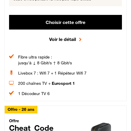
Choisir cette offre
Voir le détail
Fibre ultra rapide :
jusqu'à ↓ 8 Gbit/s ↑ 8 Gbit/s
Livebox 7 : Wifi 7 + 1 Répéteur Wifi 7
200 chaînes TV +
Eurosport 1
1 Décodeur TV 6
Offre - 26 ans
Cheat_Code Fibre_18_26
Offre
Cheat_Code