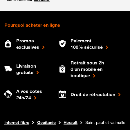
Pourquoi acheter en ligne
Promos
Paiement
exclusives
100% sécurisé
Retrait sous 2h
Livraison
d'un mobile en
gratuite
boutique
À vos cotés
Droit de rétractation
24h/24
Boutique Orange
Internet fibre
Occitanie
Herault
Saint-paul-et-valmalle