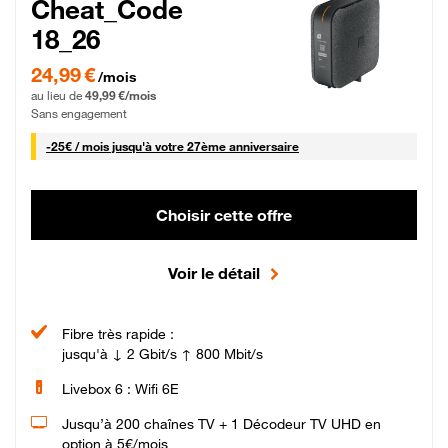
Cheat_Code
18_26
24,99 € par mois pendant 0 mois puis 49,99 € par mois, Sans engagement
24,99 €
/mois
au lieu de
49,99 €/mois
Sans engagement
25 € par mois
-
25€ / mois
jusqu'à votre 27ème anniversaire
Choisir cette offre
Voir le détail
Fibre très rapide :
jusqu'à ↓ 2 Gbit/s ↑ 800 Mbit/s
Livebox 6 : Wifi 6E
Jusqu’à 200 chaînes TV + 1 Décodeur TV UHD en
option à 5€/mois