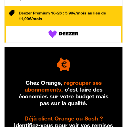
Deezer Premium 18-26 : 5,99€/mois au lieu de
11,99€/mois
Chez Orange,
regrouper ses
abonnements,
c'est faire des
économies sur votre budget mais
pas sur la qualité.
Déjà client Orange ou Sosh ?
Identifiez-vous pour voir vos remises