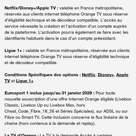
Netflix/Disney+/Apple TV :
valable en France métropolitaine,
réservée aux clients internet téléphone Orange TV sous réserve
d’éligibilité technique et de décodeur compatible. L'accès au
service nécessite la création et l'activation d'un compte auprès
de la plateforme. L’activation pourra également se faire avec les
identifiants habituels dans le cas d’un compte préexistant.
Ligue 1+ :
valable en France métropolitaine, réservée aux clients
internet téléphone Orange TV sous réserve d’éligibilité technique
et de décodeur compatible.
Conditions Spécifiques des options :
Netflix
,
Disney+
,
Apple
TV
et
Ligue 1+
Eurosport 1 inclus jusqu’au 31 janvier 2029 :
Pour toute
nouvelle souscription d’une offre Internet Orange éligible (Livebox
Classic, Livebox Up ou Livebox Max, hors
Cheat_Code_Fibre_18_26 et Séries Spéciales), sur ADSL ou sur
Fibre ou Smart TV. Cette inclusion concerne le flux linéaire de la
chaine (hors contenus à la demande et replay).
La TV d'Orange :
La TV à la demande Accès à certains