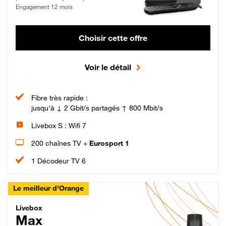
Engagement 12 mois
Choisir cette offre
Voir le détail
Fibre très rapide :
jusqu'à ↓ 2 Gbit/s partagés ↑ 800 Mbit/s
Livebox S : Wifi 7
200 chaînes TV +
Eurosport 1
1 Décodeur TV 6
Le meilleur d'Orange
Livebox Max Fibre
Livebox
Max