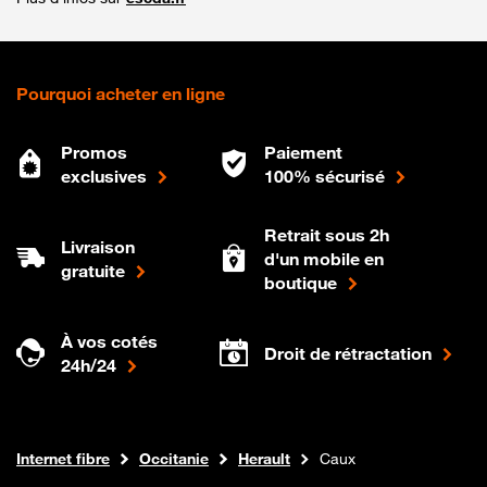
Pourquoi acheter en ligne
Promos
Paiement
exclusives
100% sécurisé
Retrait sous 2h
Livraison
d'un mobile en
gratuite
boutique
À vos cotés
Droit de rétractation
24h/24
Boutique Orange
Internet fibre
Occitanie
Herault
Caux