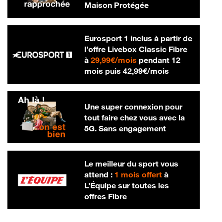
Maison Protégée
Eurosport 1 inclus à partir de
l’offre Livebox Classic Fibre
29,99 € par mois
à
29,99€/mois
pendant 12
42,99 € par m
mois puis
42,99€/mois
Une super connexion pour
tout faire chez vous avec la
5G. Sans engagement
Le meilleur du sport vous
attend :
1 mois offert
à
L’Équipe sur toutes les
offres Fibre