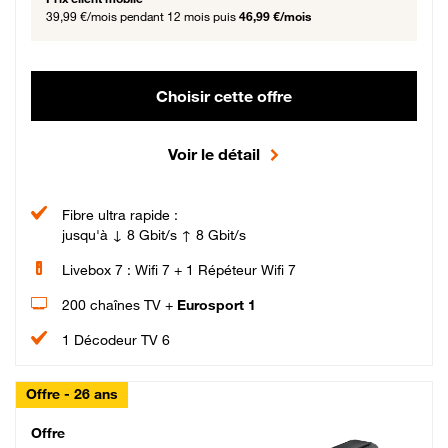
39,99 €/mois
pendant 12 mois puis
46,99 €/mois
Choisir cette offre
Voir le détail
Fibre ultra rapide :
jusqu'à ↓ 8 Gbit/s ↑ 8 Gbit/s
Livebox 7 : Wifi 7 + 1 Répéteur Wifi 7
200 chaînes TV +
Eurosport 1
1 Décodeur TV 6
Offre - 26 ans
Cheat_Code Fibre_18_26
Offre