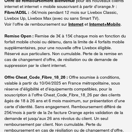
Offre de remboursement Bienvenue
pour les nouveaux clients
internet et internet + mobile souscrivant à partir d’orange.fr :
Fibre/ADSL :
-5€/mois pendant 12 mois sur Livebox Classic,
Livebox Up, Livebox Max (avec ou sans Smart TV).
Voir l'offre de remboursement sur
Internet
et
Internet+Mobile
.
Remise Open :
Remise de 3€ à 15€ chaque mois en fonction du
forfait mobile choisi ou détenu, dans la limite de 4 forfaits mobile
supplémentaires, pour une nouvelle offre Livebox éligible.
Réservé aux particuliers. Non cumulable. Perte de la remise en
cas de changement d'offre, de résiliation ou de demande de
suppression par le client internet.
Offre Cheat_Code_Fibre_18_26 :
Offre soumise à conditions,
valable à partir du 10/04/2025 en France métropolitaine, sous
réserve d’éligibilité et d’équipements compatibles, pour la
souscription à l’offre Cheat_Code_Fibre_18_26 par des clients
âgés de 18 à 26 ans et 6 mois maximum, sur présentation d’une
carte d’identité. Sans engagement. Remboursement différé de
25€/mois à partir de la 2e facture Orange après validation de la
demande et jusqu’aux 26 ans révolus du client. Un seul
remboursement par client. Non cumulable. Perte du
remboursement en cas de résiliation ou de changement d’offre.