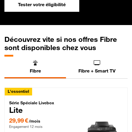
Tester votre éligibilité
Découvrez vite si nos offres Fibre
sont disponibles chez vous
Fibre
Fibre + Smart TV
L'essentiel
Série Spéciale Livebox Lite Fibre
Série Spéciale Livebox
Lite
29,99 € par mois , Engagement 12 mois
29,99 €
/mois
Engagement 12 mois