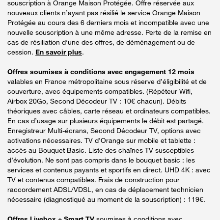
souscription à Orange Maison Protégée. Offre réservée aux
nouveaux clients n’ayant pas résilié le service Orange Maison
Protégée au cours des 6 derniers mois et incompatible avec une
nouvelle souscription à une même adresse. Perte de la remise en
cas de résiliation d’une des offres, de déménagement ou de
cession.
En savoir plus
.
Offres soumises à conditions avec engagement 12 mois
valables en France métropolitaine sous réserve d’éligibilité et de
couverture, avec équipements compatibles. (Répéteur Wifi,
Airbox 20Go, Second Décodeur TV : 10€ chacun). Débits
théoriques avec câbles, carte réseau et ordinateurs compatibles.
En cas d’usage sur plusieurs équipements le débit est partagé.
Enregistreur Multi-écrans, Second Décodeur TV, options avec
activations nécessaires. TV d’Orange sur mobile et tablette :
accès au Bouquet Basic. Liste des chaînes TV susceptibles
d’évolution. Ne sont pas compris dans le bouquet basic : les
services et contenus payants et sportifs en direct. UHD 4K : avec
TV et contenus compatibles. Frais de construction pour
raccordement ADSL/VDSL, en cas de déplacement technicien
nécessaire (diagnostiqué au moment de la souscription) : 119€.
Offres Livebox + Smart TV
soumises à conditions avec