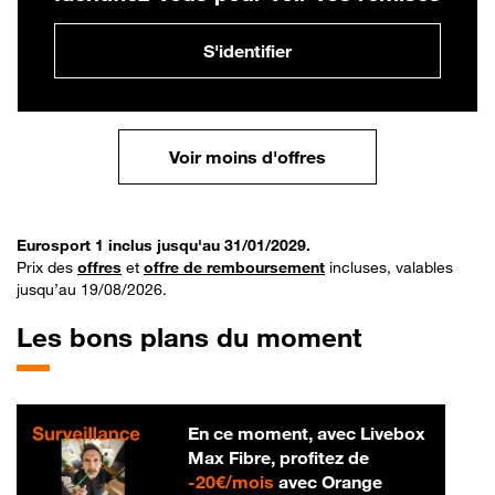
S'identifier
Voir moins d'offres
Eurosport 1 inclus jusqu'au 31/01/2029.
Prix des
offres
et
offre de remboursement
incluses, valables
jusqu’au 19/08/2026.
Les bons plans du moment
En ce moment, avec Livebox
Max Fibre, profitez de
20 € par mois
-
20€/mois
avec Orange