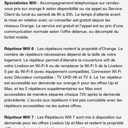
Spécialistes Wifi
: Accompagnement téléphonique sur rendez-
vous pris sur orange.fr selon disponibilité ou via appel au Service
Client du lundi au samedi de 8h à 20h. Le temps d’attente avant
la mise en relation avec un conseiller est gratuit depuis les
réseaux Orange. Le service est gratuit et l’appel est au prix d’une
communication normale selon l’offre détenue, ou décompté du
forfait mobile.
Répéteur Wifi 6
: Les répéteurs restent la propriété d’Orange. Le
nombre de répéteurs nécessaires dépend de la taille de votre
logement. Le répéteur permet d’étendre la couverture wifi de
votre Livebox en Wi-Fi 6 ou de remplacer le Wi-Fi 5 de la Livebox
5 par du Wi-Fi 6 (avec équipement compatible). Connexion Wi-Fi
avec Décodeur compatible : TV UHD 4K et TV 4. Le 1er répéteur
est accessible sur demande sur orange.fr pour les offres Up et
Max, et les 2 répéteurs supplémentaires sur Max sont
accessibles de manière séparée chaque 72h après la demande
précédente. L’accès aux répéteurs n’est pas cumulable avec les
répéteurs accessibles via les autres offres.
Répéteur Wifi 7
: Les Répéteurs Wifi 7 sont mis à disposition sur
demande pour les offres Livebox Up et Max et restent la propriété