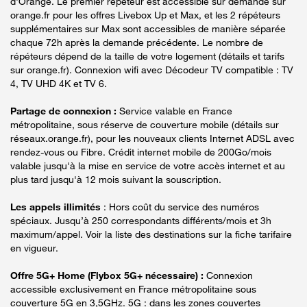
d'Orange. Le premier répéteur est accessible sur demande sur
orange.fr pour les offres Livebox Up et Max, et les 2 répéteurs
supplémentaires sur Max sont accessibles de manière séparée
chaque 72h après la demande précédente. Le nombre de
répéteurs dépend de la taille de votre logement (détails et tarifs
sur orange.fr). Connexion wifi avec Décodeur TV compatible : TV
4, TV UHD 4K et TV 6.
Partage de connexion :
Service valable en France
métropolitaine, sous réserve de couverture mobile (détails sur
réseaux.orange.fr), pour les nouveaux clients Internet ADSL avec
rendez-vous ou Fibre. Crédit internet mobile de 200Go/mois
valable jusqu'à la mise en service de votre accès internet et au
plus tard jusqu'à 12 mois suivant la souscription.
Les appels illimités
: Hors coût du service des numéros
spéciaux. Jusqu’à 250 correspondants différents/mois et 3h
maximum/appel. Voir la liste des destinations sur la fiche tarifaire
en vigueur.
Offre 5G+ Home (Flybox 5G+ nécessaire) :
Connexion
accessible exclusivement en France métropolitaine sous
couverture 5G en 3,5GHz. 5G : dans les zones couvertes