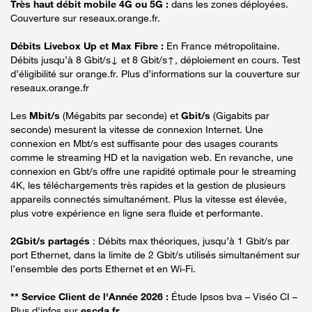
Très haut débit mobile 4G ou 5G :
dans les zones déployées.
Couverture sur reseaux.orange.fr.
Débits Livebox Up et Max Fibre :
En France métropolitaine.
Débits jusqu’à 8 Gbit/s↓ et 8 Gbit/s↑, déploiement en cours. Test
d’éligibilité sur orange.fr. Plus d’informations sur la couverture sur
reseaux.orange.fr
Les
Mbit/s
(Mégabits par seconde) et
Gbit/s
(Gigabits par
seconde) mesurent la vitesse de connexion Internet. Une
connexion en Mbt/s est suffisante pour des usages courants
comme le streaming HD et la navigation web. En revanche, une
connexion en Gbt/s offre une rapidité optimale pour le streaming
4K, les téléchargements très rapides et la gestion de plusieurs
appareils connectés simultanément. Plus la vitesse est élevée,
plus votre expérience en ligne sera fluide et performante.
2Gbit/s partagés
: Débits max théoriques, jusqu’à 1 Gbit/s par
port Ethernet, dans la limite de 2 Gbit/s utilisés simultanément sur
l’ensemble des ports Ethernet et en Wi-Fi.
** Service Client de l'Année 2026 :
Étude Ipsos bva – Viséo CI –
Plus d'infos sur
escda.fr