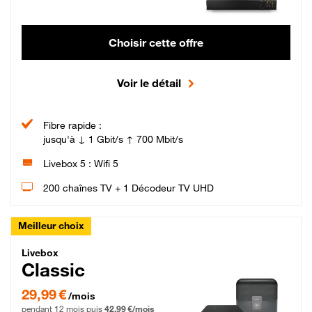
Choisir cette offre
Voir le détail
Fibre rapide :
jusqu'à ↓ 1 Gbit/s ↑ 700 Mbit/s
Livebox 5 : Wifi 5
200 chaînes TV + 1 Décodeur TV UHD
Meilleur choix
Livebox Classic Fibre
Livebox
Classic
29,99 € par mois pendant 12 mois puis 42,99 € par mois, Engagement 12 moi
29,99 €
/mois
pendant 12 mois puis
42,99 €/mois