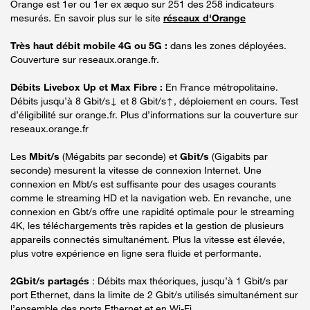
Orange est 1er ou 1er ex æquo sur 251 des 258 indicateurs
mesurés. En savoir plus sur le site
réseaux d'Orange
Très haut débit mobile 4G ou 5G :
dans les zones déployées.
Couverture sur reseaux.orange.fr.
Débits Livebox Up et Max Fibre :
En France métropolitaine.
Débits jusqu’à 8 Gbit/s↓ et 8 Gbit/s↑, déploiement en cours. Test
d’éligibilité sur orange.fr. Plus d’informations sur la couverture sur
reseaux.orange.fr
Les
Mbit/s
(Mégabits par seconde) et
Gbit/s
(Gigabits par
seconde) mesurent la vitesse de connexion Internet. Une
connexion en Mbt/s est suffisante pour des usages courants
comme le streaming HD et la navigation web. En revanche, une
connexion en Gbt/s offre une rapidité optimale pour le streaming
4K, les téléchargements très rapides et la gestion de plusieurs
appareils connectés simultanément. Plus la vitesse est élevée,
plus votre expérience en ligne sera fluide et performante.
2Gbit/s partagés
: Débits max théoriques, jusqu’à 1 Gbit/s par
port Ethernet, dans la limite de 2 Gbit/s utilisés simultanément sur
l’ensemble des ports Ethernet et en Wi-Fi.