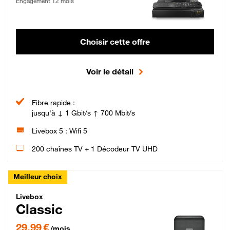
Engagement 12 mois
Choisir cette offre
Voir le détail
Fibre rapide :
jusqu'à ↓ 1 Gbit/s ↑ 700 Mbit/s
Livebox 5 : Wifi 5
200 chaînes TV + 1 Décodeur TV UHD
Meilleur choix
Livebox Classic Fibre
Livebox
Classic
29,99 € par mois pendant 12 mois puis 42,99 € par mois, Engagement 12 moi
29,99 €
/mois