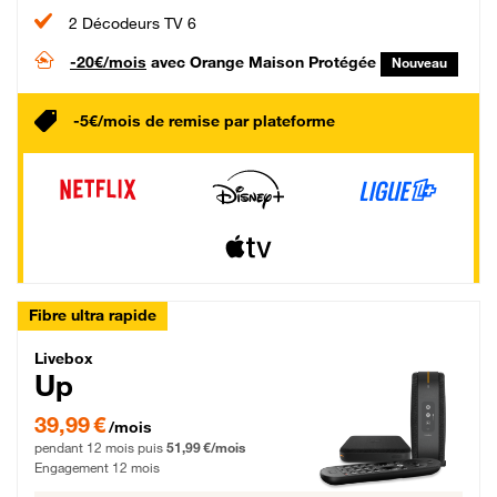
2 Décodeurs TV 6
-20€/mois
avec Orange Maison Protégée
Nouveau
-5€/mois de remise par plateforme
Fibre ultra rapide
Livebox Up Fibre
Livebox
Up
39,99 € par mois pendant 12 mois puis 51,99 € par mois, Engagement 12 moi
39,99 €
/mois
pendant 12 mois puis
51,99 €/mois
Engagement 12 mois