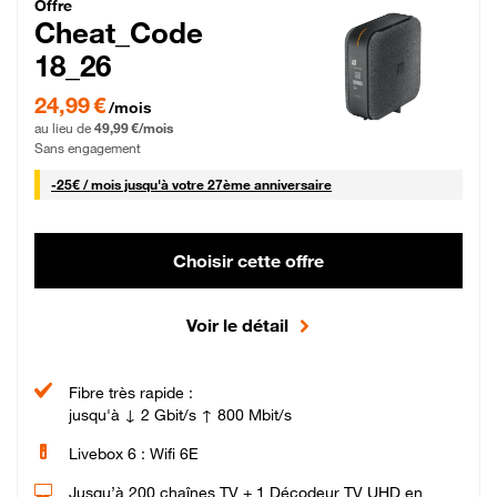
Cheat_Code Fibre_18_26
Offre
Cheat_Code
18_26
24,99 € par mois pendant 0 mois puis 49,99 € par mois, Sans engagement
24,99 €
/mois
au lieu de
49,99 €/mois
Sans engagement
25 € par mois
-
25€ / mois
jusqu'à votre 27ème anniversaire
Choisir cette offre
Voir le détail
Fibre très rapide :
jusqu'à ↓ 2 Gbit/s ↑ 800 Mbit/s
Livebox 6 : Wifi 6E
Jusqu’à 200 chaînes TV + 1 Décodeur TV UHD en