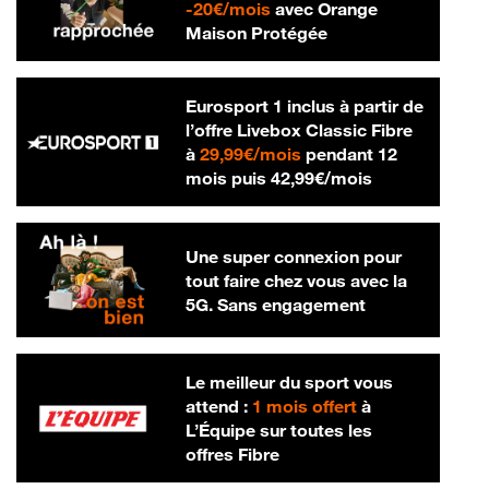
20 € par mois
-
20€/mois
avec Orange
Maison Protégée
Eurosport 1 inclus à partir de
l’offre Livebox Classic Fibre
29,99 € par mois
à
29,99€/mois
pendant 12
42,99 € par m
mois puis
42,99€/mois
Une super connexion pour
tout faire chez vous avec la
5G. Sans engagement
Le meilleur du sport vous
attend :
1 mois offert
à
L’Équipe sur toutes les
offres Fibre