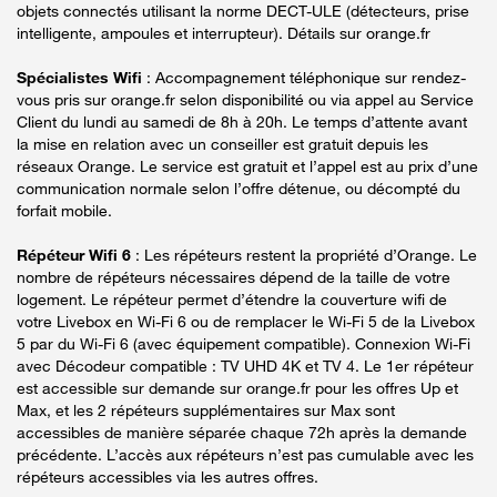
objets connectés utilisant la norme DECT-ULE (détecteurs, prise
intelligente, ampoules et interrupteur). Détails sur orange.fr
Spécialistes Wifi
: Accompagnement téléphonique sur rendez-
vous pris sur orange.fr selon disponibilité ou via appel au Service
Client du lundi au samedi de 8h à 20h. Le temps d’attente avant
la mise en relation avec un conseiller est gratuit depuis les
réseaux Orange. Le service est gratuit et l’appel est au prix d’une
communication normale selon l’offre détenue, ou décompté du
forfait mobile.
Répéteur Wifi 6
: Les répéteurs restent la propriété d’Orange. Le
nombre de répéteurs nécessaires dépend de la taille de votre
logement. Le répéteur permet d’étendre la couverture wifi de
votre Livebox en Wi-Fi 6 ou de remplacer le Wi-Fi 5 de la Livebox
5 par du Wi-Fi 6 (avec équipement compatible). Connexion Wi-Fi
avec Décodeur compatible : TV UHD 4K et TV 4. Le 1er répéteur
est accessible sur demande sur orange.fr pour les offres Up et
Max, et les 2 répéteurs supplémentaires sur Max sont
accessibles de manière séparée chaque 72h après la demande
précédente. L’accès aux répéteurs n’est pas cumulable avec les
répéteurs accessibles via les autres offres.