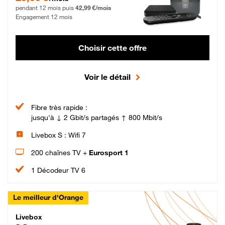
pendant 12 mois puis
42,99 €/mois
Engagement 12 mois
Choisir cette offre
Voir le détail
Fibre très rapide :
jusqu'à ↓ 2 Gbit/s partagés ↑ 800 Mbit/s
Livebox S : Wifi 7
200 chaînes TV +
Eurosport 1
1 Décodeur TV 6
Le meilleur d'Orange
Livebox Max Fibre
Livebox