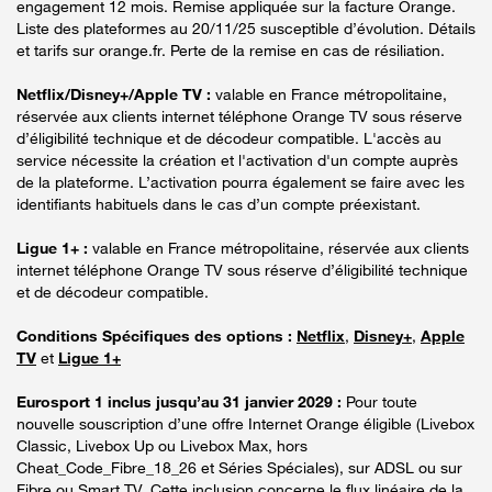
engagement 12 mois. Remise appliquée sur la facture Orange.
Liste des plateformes au 20/11/25 susceptible d’évolution. Détails
et tarifs sur orange.fr. Perte de la remise en cas de résiliation.
Netflix/Disney+/Apple TV :
valable en France métropolitaine,
réservée aux clients internet téléphone Orange TV sous réserve
d’éligibilité technique et de décodeur compatible. L'accès au
service nécessite la création et l'activation d'un compte auprès
de la plateforme. L’activation pourra également se faire avec les
identifiants habituels dans le cas d’un compte préexistant.
Ligue 1+ :
valable en France métropolitaine, réservée aux clients
internet téléphone Orange TV sous réserve d’éligibilité technique
et de décodeur compatible.
Conditions Spécifiques des options :
Netflix
,
Disney+
,
Apple
TV
et
Ligue 1+
Eurosport 1 inclus jusqu’au 31 janvier 2029 :
Pour toute
nouvelle souscription d’une offre Internet Orange éligible (Livebox
Classic, Livebox Up ou Livebox Max, hors
Cheat_Code_Fibre_18_26 et Séries Spéciales), sur ADSL ou sur
Fibre ou Smart TV. Cette inclusion concerne le flux linéaire de la