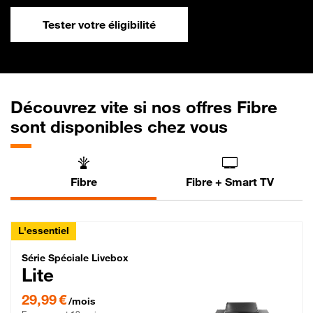
Tester votre éligibilité
Découvrez vite si nos offres Fibre
sont disponibles chez vous
Fibre
Fibre + Smart TV
L'essentiel
Série Spéciale Livebox Lite Fibre
Série Spéciale Livebox
Lite
29,99 € par mois , Engagement 12 mois
29,99 €
/mois