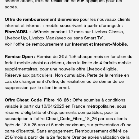
second accès, frais de résiliation de 60€ appliqués pour cet
accès.
Offre de remboursement Bienvenue
pour les nouveaux clients
internet et internet + mobile souscrivant à partir d’orange.fr :
Fibre/ADSL :
-5€/mois pendant 12 mois sur Livebox Classic,
Livebox Up, Livebox Max (avec ou sans Smart TV).
Voir l'offre de remboursement sur
Internet
et
Internet+Mobile
.
Remise Open :
Remise de 3€ à 15€ chaque mois en fonction du
forfait mobile choisi ou détenu, dans la limite de 4 forfaits mobile
supplémentaires, pour une nouvelle offre Livebox éligible.
Réservé aux particuliers. Non cumulable. Perte de la remise en
cas de changement d'offre, de résiliation ou de demande de
suppression par le client internet.
Offre Cheat_Code_Fibre_18_26 :
Offre soumise à conditions,
valable à partir du 10/04/2025 en France métropolitaine, sous
réserve d’éligibilité et d’équipements compatibles, pour la
souscription à l’offre Cheat_Code_Fibre_18_26 par des clients
âgés de 18 à 26 ans et 6 mois maximum, sur présentation d’une
carte d’identité. Sans engagement. Remboursement différé de
25€/mois à partir de la 2e facture Orange après validation de la