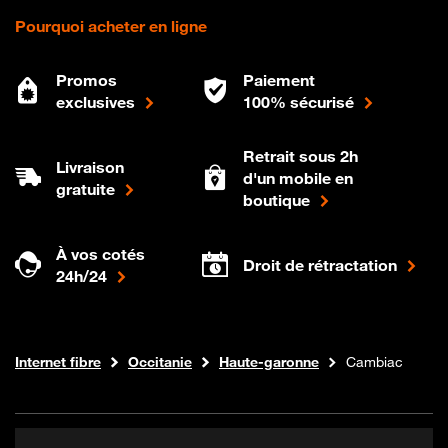
Pourquoi acheter en ligne
Promos
Paiement
exclusives
100% sécurisé
Retrait sous 2h
Livraison
d'un mobile en
gratuite
boutique
À vos cotés
Droit de rétractation
24h/24
Boutique Orange
Internet fibre
Occitanie
Haute-garonne
Cambiac