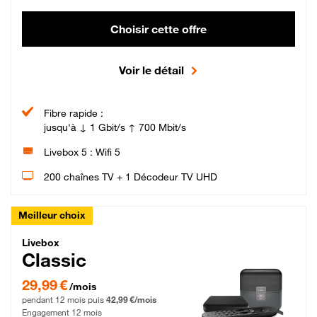
Choisir cette offre
Voir le détail
Fibre rapide :
jusqu'à ↓ 1 Gbit/s ↑ 700 Mbit/s
Livebox 5 : Wifi 5
200 chaînes TV + 1 Décodeur TV UHD
Meilleur choix
Livebox Classic Fibre
Livebox
Classic
29,99 € par mois pendant 12 mois puis 42,99 € par mois, Engagement 12 moi
29,99 €
/mois
pendant 12 mois puis
42,99 €/mois
Engagement 12 mois