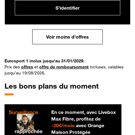
S'identifier
Voir moins d'offres
Eurosport 1 inclus jusqu'au 31/01/2029.
Prix des
offres
et
offre de remboursement
incluses, valables
jusqu’au 19/08/2026.
Les bons plans du moment
En ce moment, avec Livebox
Max Fibre, profitez de
20 € par mois
-
20€/mois
avec Orange
Maison Protégée