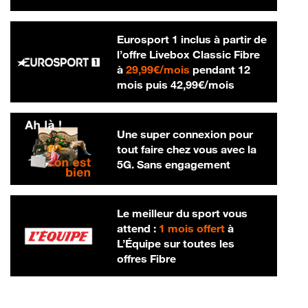
Eurosport 1 inclus à partir de
l’offre Livebox Classic Fibre
29,99 € par mois
à
29,99€/mois
pendant 12
42,99 € par m
mois puis
42,99€/mois
Une super connexion pour
tout faire chez vous avec la
5G. Sans engagement
Le meilleur du sport vous
attend :
1 mois offert
à
L’Équipe sur toutes les
offres Fibre