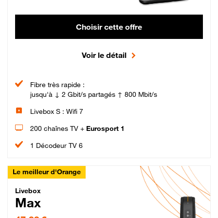
Choisir cette offre
Voir le détail
Fibre très rapide :
jusqu'à ↓ 2 Gbit/s partagés ↑ 800 Mbit/s
Livebox S : Wifi 7
200 chaînes TV +
Eurosport 1
1 Décodeur TV 6
Le meilleur d'Orange
Livebox Max Fibre
Livebox
Max
47,99 € par mois pendant 12 mois puis 57,99 € par mois, Engagement 12 moi