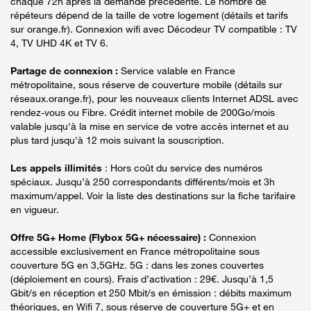
chaque 72h après la demande précédente. Le nombre de
répéteurs dépend de la taille de votre logement (détails et tarifs
sur orange.fr). Connexion wifi avec Décodeur TV compatible : TV
4, TV UHD 4K et TV 6.
Partage de connexion :
Service valable en France
métropolitaine, sous réserve de couverture mobile (détails sur
réseaux.orange.fr), pour les nouveaux clients Internet ADSL avec
rendez-vous ou Fibre. Crédit internet mobile de 200Go/mois
valable jusqu'à la mise en service de votre accès internet et au
plus tard jusqu'à 12 mois suivant la souscription.
Les appels illimités
: Hors coût du service des numéros
spéciaux. Jusqu’à 250 correspondants différents/mois et 3h
maximum/appel. Voir la liste des destinations sur la fiche tarifaire
en vigueur.
Offre 5G+ Home (Flybox 5G+ nécessaire) :
Connexion
accessible exclusivement en France métropolitaine sous
couverture 5G en 3,5GHz. 5G : dans les zones couvertes
(déploiement en cours). Frais d’activation : 29€. Jusqu’à 1,5
Gbit/s en réception et 250 Mbit/s en émission : débits maximum
théoriques, en Wifi 7, sous réserve de couverture 5G+ et en