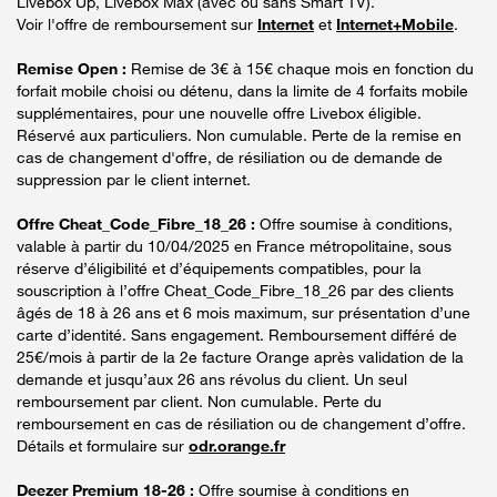
Livebox Up, Livebox Max (avec ou sans Smart TV).
Voir l'offre de remboursement sur
Internet
et
Internet+Mobile
.
Remise Open :
Remise de 3€ à 15€ chaque mois en fonction du
forfait mobile choisi ou détenu, dans la limite de 4 forfaits mobile
supplémentaires, pour une nouvelle offre Livebox éligible.
Réservé aux particuliers. Non cumulable. Perte de la remise en
cas de changement d'offre, de résiliation ou de demande de
suppression par le client internet.
Offre Cheat_Code_Fibre_18_26 :
Offre soumise à conditions,
valable à partir du 10/04/2025 en France métropolitaine, sous
réserve d’éligibilité et d’équipements compatibles, pour la
souscription à l’offre Cheat_Code_Fibre_18_26 par des clients
âgés de 18 à 26 ans et 6 mois maximum, sur présentation d’une
carte d’identité. Sans engagement. Remboursement différé de
25€/mois à partir de la 2e facture Orange après validation de la
demande et jusqu’aux 26 ans révolus du client. Un seul
remboursement par client. Non cumulable. Perte du
remboursement en cas de résiliation ou de changement d’offre.
Détails et formulaire sur
odr.orange.fr
Deezer Premium 18-26 :
Offre soumise à conditions en