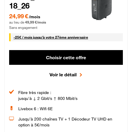
18_26
24,99 € par mois pendant 0 mois puis 49,99 € par mois, Sans engagement
24,99 €
/mois
au lieu de
49,99 €/mois
Sans engagement
25 € par mois
-
25€ / mois
jusqu'à votre 27ème anniversaire
Choisir cette offre
Voir le détail
Fibre très rapide :
jusqu'à ↓ 2 Gbit/s ↑ 800 Mbit/s
Livebox 6 : Wifi 6E
Jusqu’à 200 chaînes TV + 1 Décodeur TV UHD en
option à 5€/mois