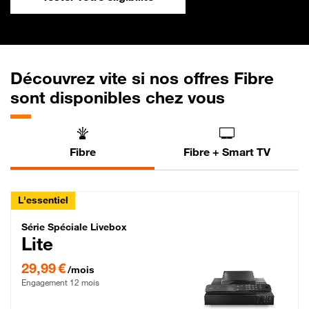
Découvrez vite si nos offres Fibre
sont disponibles chez vous
Fibre
Fibre + Smart TV
L'essentiel
Série Spéciale Livebox Lite Fibre
Série Spéciale Livebox
Lite
29,99 € par mois , Engagement 12 mois
29,99 €
/mois
Engagement 12 mois