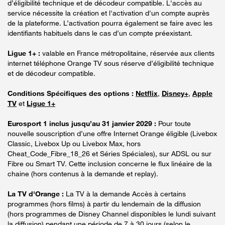
d’éligibilité technique et de décodeur compatible. L'accès au
service nécessite la création et l'activation d'un compte auprès
de la plateforme. L’activation pourra également se faire avec les
identifiants habituels dans le cas d’un compte préexistant.
Ligue 1+ :
valable en France métropolitaine, réservée aux clients
internet téléphone Orange TV sous réserve d’éligibilité technique
et de décodeur compatible.
Conditions Spécifiques des options :
Netflix
,
Disney+
,
Apple
TV
et
Ligue 1+
Eurosport 1 inclus jusqu’au 31 janvier 2029 :
Pour toute
nouvelle souscription d’une offre Internet Orange éligible (Livebox
Classic, Livebox Up ou Livebox Max, hors
Cheat_Code_Fibre_18_26 et Séries Spéciales), sur ADSL ou sur
Fibre ou Smart TV. Cette inclusion concerne le flux linéaire de la
chaine (hors contenus à la demande et replay).
La TV d'Orange :
La TV à la demande Accès à certains
programmes (hors films) à partir du lendemain de la diffusion
(hors programmes de Disney Channel disponibles le lundi suivant
la diffusion) pendant une période de 7 à 30 jours (selon le