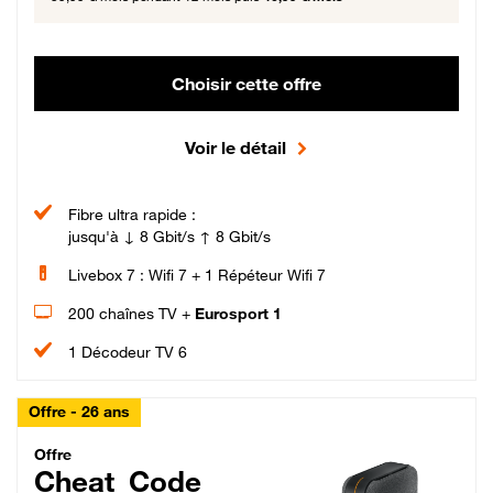
Choisir cette offre
Voir le détail
Fibre ultra rapide :
jusqu'à ↓ 8 Gbit/s ↑ 8 Gbit/s
Livebox 7 : Wifi 7 + 1 Répéteur Wifi 7
200 chaînes TV +
Eurosport 1
1 Décodeur TV 6
Offre - 26 ans
Cheat_Code Fibre_18_26
Offre
Cheat_Code