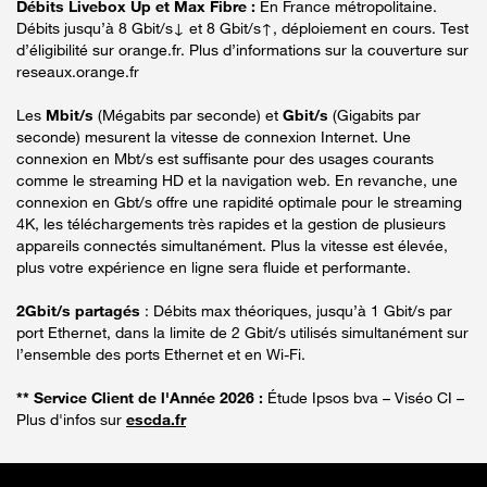
Débits Livebox Up et Max Fibre :
En France métropolitaine.
Débits jusqu’à 8 Gbit/s↓ et 8 Gbit/s↑, déploiement en cours. Test
d’éligibilité sur orange.fr. Plus d’informations sur la couverture sur
reseaux.orange.fr
Les
Mbit/s
(Mégabits par seconde) et
Gbit/s
(Gigabits par
seconde) mesurent la vitesse de connexion Internet. Une
connexion en Mbt/s est suffisante pour des usages courants
comme le streaming HD et la navigation web. En revanche, une
connexion en Gbt/s offre une rapidité optimale pour le streaming
4K, les téléchargements très rapides et la gestion de plusieurs
appareils connectés simultanément. Plus la vitesse est élevée,
plus votre expérience en ligne sera fluide et performante.
2Gbit/s partagés
: Débits max théoriques, jusqu’à 1 Gbit/s par
port Ethernet, dans la limite de 2 Gbit/s utilisés simultanément sur
l’ensemble des ports Ethernet et en Wi-Fi.
** Service Client de l'Année 2026 :
Étude Ipsos bva – Viséo CI –
Plus d'infos sur
escda.fr