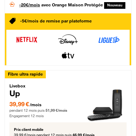
-20€/mois
avec Orange Maison Protégée
Nouveau
-5€/mois de remise par plateforme
Fibre ultra rapide
Livebox Up Fibre
Livebox
Up
39,99 € par mois pendant 12 mois puis 51,99 € par mois, Engagement 12 moi
39,99 €
/mois
pendant 12 mois puis
51,99 €/mois
Engagement 12 mois
Prix client mobile
39,99 €/mois
pendant 12 mois puis
46,99 €/mois