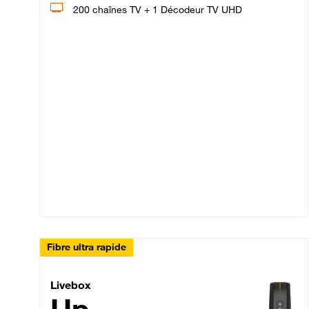
200 chaînes TV + 1 Décodeur TV UHD
Fibre ultra rapide
Livebox Up Fibre
Livebox