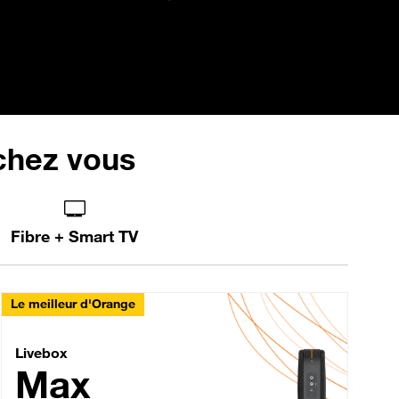
 chez vous
Fibre + Smart TV
Le meilleur d'Orange
Livebox Max Fibre
Livebox
Max