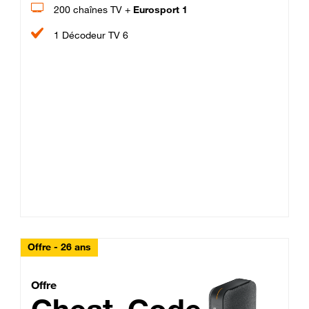
200 chaînes TV +
Eurosport 1
1 Décodeur TV 6
Offre - 26 ans
Cheat_Code Fibre_18_26
Offre