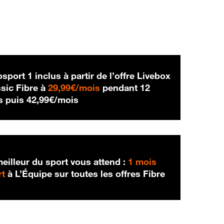
sport 1 inclus à partir de l’offre Livebox
29,99 € par mois
sic Fibre à
29,99€/mois
pendant 12
42,99 € par mois
s puis
42,99€/mois
eilleur du sport vous attend :
1 mois
rt
à L’Équipe sur toutes les offres Fibre