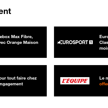
ent
ebox Max Fibre,
Euro
 € par mois
ec Orange Maison
Clas
moi
ur tout faire chez
Le m
 engagement
offe