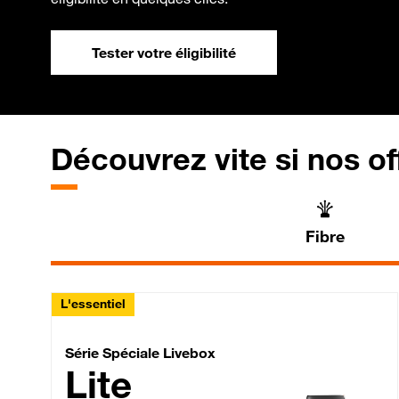
Tester votre éligibilité
Découvrez vite si nos of
Fibre
L'essentiel
Série Spéciale Livebox 
Série Spéciale Livebox
Lite