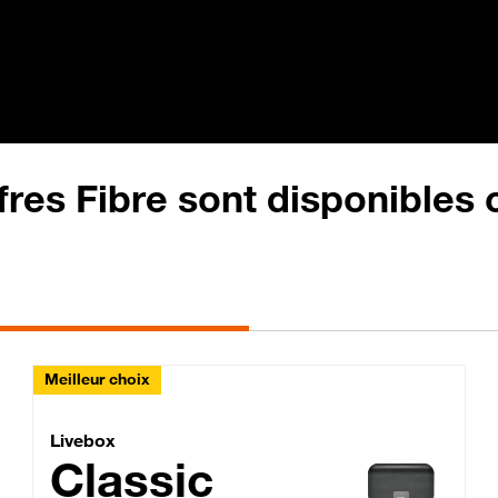
fres Fibre sont disponibles
Meilleur choix
Lite Fibre
Livebox Classic Fibre
Livebox
Classic