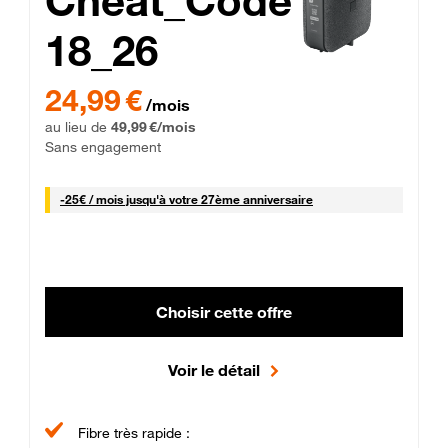
Cheat_Code
18_26
 Engagement 12 mois
24,99 € par mois pendant 0 mois puis 49,99 € par mois, Sans 
24,99 €
/mois
au lieu de
49,99 €/mois
Sans engagement
25 € par mois
-
25€ / mois
jusqu'à votre 27ème anniversaire
Choisir cette offre
Voir le détail
Fibre très rapide :