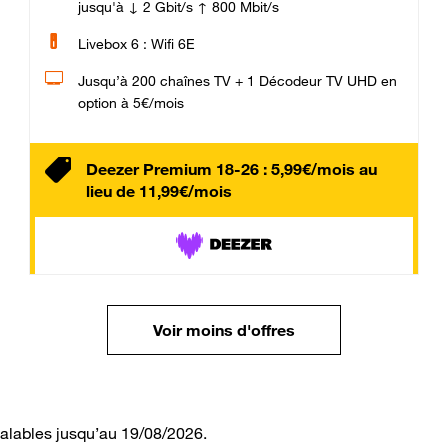
jusqu'à ↓ 2 Gbit/s ↑ 800 Mbit/s
Livebox 6 : Wifi 6E
Jusqu’à 200 chaînes TV + 1 Décodeur TV UHD en
option à 5€/mois
Deezer Premium 18-26 : 5,99€/mois au
lieu de 11,99€/mois
Voir moins d'offres
valables jusqu’au 19/08/2026.