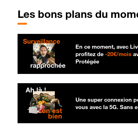
Les bons plans du mom
En ce moment, avec Liv
20
profitez de
-
20€/mois
av
Protégée
Une super connexion po
vous avec la 5G. Sans