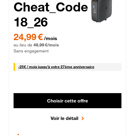
Cheat_Code
18_26
 Engagement 12 mois
24,99 € par mois pendant 0 mois puis 49,99 € par mois, Sans 
24,99 €
/mois
au lieu de
49,99 €/mois
Sans engagement
25 € par mois
-
25€ / mois
jusqu'à votre 27ème anniversaire
Choisir cette offre
Voir le détail