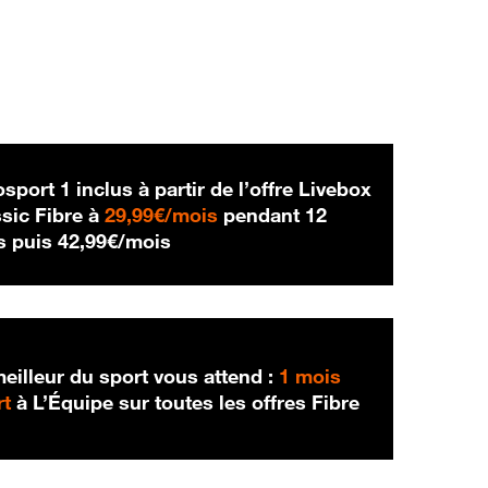
sport 1 inclus à partir de l’offre Livebox
29,99 € par mois
sic Fibre à
29,99€/mois
pendant 12
42,99 € par mois
s puis
42,99€/mois
eilleur du sport vous attend :
1 mois
rt
à L’Équipe sur toutes les offres Fibre