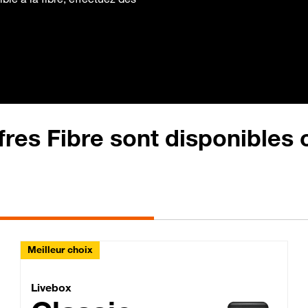
fres Fibre sont disponibles
Meilleur choix
Lite Fibre
Livebox Classic Fibre
Livebox