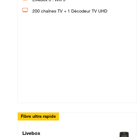
200 chaînes TV + 1 Décodeur TV UHD
Fibre ultra rapide
Livebox Up Fibre
Livebox