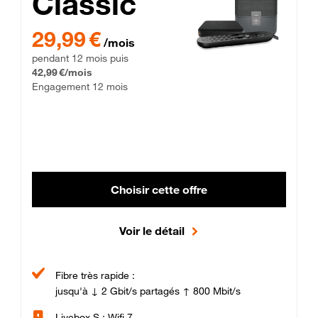
Classic
29,99 € par mois pendant 12 mois puis 42,99 € par mois, Enga
29,99 €
/mois
pendant 12 mois puis
42,99 €/mois
Engagement 12 mois
Choisir cette offre
Voir le détail
Fibre très rapide :
jusqu'à ↓ 2 Gbit/s partagés ↑ 800 Mbit/s
Livebox S : Wifi 7