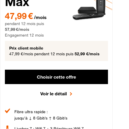
Max
gement 12 mois
47,99 € par mois pendant 12 mois puis 57,99 € par mois, Engageme
47,99 €
/mois
pendant 12 mois puis
57,99 €/mois
Engagement 12 mois
Prix client mobile
47,99 €/mois
pendant 12 mois puis
52,99 €/mois
Choisir cette offre
Voir le détail
Fibre ultra rapide :
jusqu'à ↓ 8 Gbit/s ↑ 8 Gbit/s
Livebox 7 : Wifi 7 + 3 Répéteurs Wifi 7