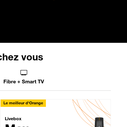
 chez vous
Fibre + Smart TV
Le meilleur d'Orange
Livebox Max Fibre
Livebox