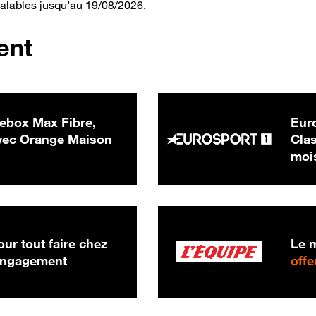
valables jusqu’au 19/08/2026.
ent
ebox Max Fibre,
Euro
 € par mois
ec Orange Maison
Clas
moi
ur tout faire chez
Le m
 engagement
offe