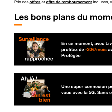
Prix des
offres
et
offre de remboursement
incluses, 
Les bons plans du mom
En ce moment, avec Liv
20
profitez de
-
20€/mois
av
Protégée
Une super connexion po
vous avec la 5G. Sans