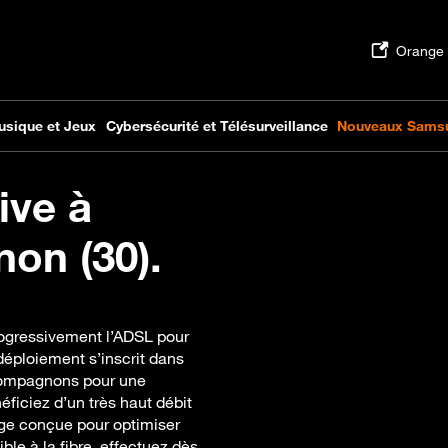
ive à
non (30).
rogressivement l’ADSL pour
déploiement s’inscrit dans
ccompagnons pour une
néficiez d’un très haut débit
ge conçue pour optimiser
ble à la fibre, effectuez dès