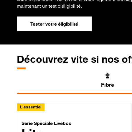
maintenant un test d’éligibilité.
Tester votre éligibilité
Découvrez vite si nos of
Fibre
L'essentiel
Série Spéciale Livebox 
Série Spéciale Livebox