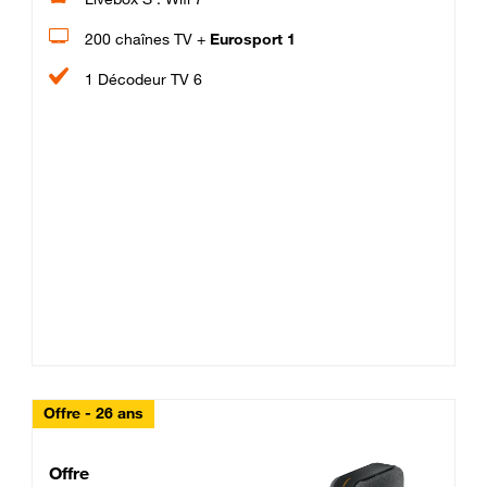
200 chaînes TV +
Eurosport 1
1 Décodeur TV 6
Offre - 26 ans
Cheat_Code Fibre_18_26
Offre