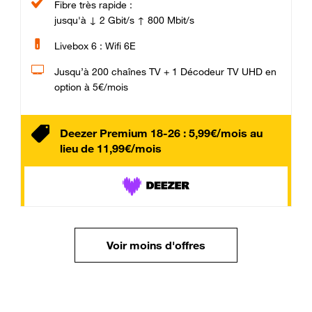
Fibre très rapide :
jusqu'à ↓ 2 Gbit/s ↑ 800 Mbit/s
Livebox 6 : Wifi 6E
Jusqu’à 200 chaînes TV + 1 Décodeur TV UHD en
option à 5€/mois
Deezer Premium 18-26 : 5,99€/mois au
lieu de 11,99€/mois
Voir moins d'offres