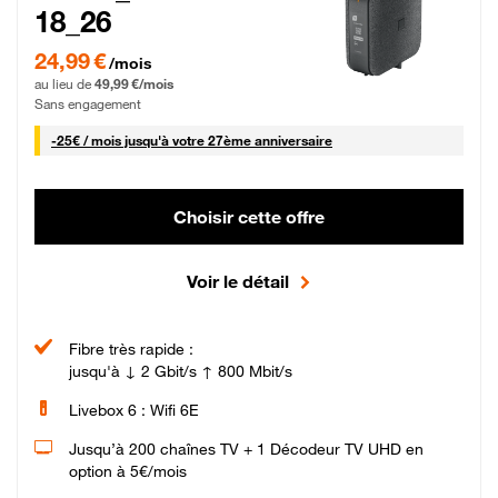
18_26
24,99 € par mois pendant 0 mois puis 49,99 € par mois, Sans engagement
24,99 €
/mois
au lieu de
49,99 €/mois
Sans engagement
25 € par mois
-
25€ / mois
jusqu'à votre 27ème anniversaire
Choisir cette offre
Voir le détail
Fibre très rapide :
jusqu'à ↓ 2 Gbit/s ↑ 800 Mbit/s
Livebox 6 : Wifi 6E
Jusqu’à 200 chaînes TV + 1 Décodeur TV UHD en
option à 5€/mois