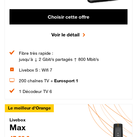
Choisir cette offre
Voir le détail
Fibre très rapide :
jusqu'à ↓ 2 Gbit/s partagés ↑ 800 Mbit/s
Livebox S : Wifi 7
200 chaînes TV +
Eurosport 1
1 Décodeur TV 6
Le meilleur d'Orange
Livebox Max Fibre
Livebox
Max
47,99 € par mois pendant 12 mois puis 57,99 € par mois, Engagement 12 moi