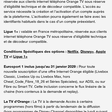
réservée aux clients internet téléphone Orange TV sous réserve
d’éligibilité technique et de décodeur compatible. L'accès au
service nécessite la création et l'activation d'un compte auprès
de la plateforme. L’activation pourra également se faire avec les
identifiants habituels dans le cas d’un compte préexistant.
Ligue 1+ :
valable en France métropolitaine, réservée aux clients
internet téléphone Orange TV sous réserve d’éligibilité technique
et de décodeur compatible.
Conditions Spécifiques des options :
Netflix
,
Disney+
,
Apple
TV
et
Ligue 1+
Eurosport 1 inclus jusqu’au 31 janvier 2029 :
Pour toute
nouvelle souscription d’une offre Internet Orange éligible (Livebox
Classic, Livebox Up ou Livebox Max, hors
Cheat_Code_Fibre_18_26 et Séries Spéciales), sur ADSL ou sur
Fibre ou Smart TV. Cette inclusion concerne le flux linéaire de la
chaine (hors contenus à la demande et replay).
La TV d'Orange :
La TV à la demande Accès à certains
programmes (hors films) à partir du lendemain de la diffusion
(hors programmes de Disney Channel disponibles le lundi suivant