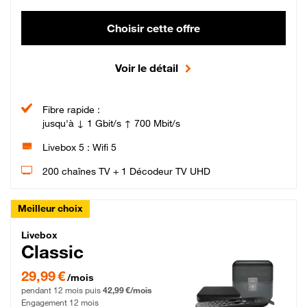
Choisir cette offre
Voir le détail
Fibre rapide :
jusqu'à ↓ 1 Gbit/s ↑ 700 Mbit/s
Livebox 5 : Wifi 5
200 chaînes TV + 1 Décodeur TV UHD
Meilleur choix
Livebox Classic Fibre
Livebox
Classic
29,99 € par mois pendant 12 mois puis 42,99 € par mois, Engagement 12 moi
29,99 €
/mois
pendant 12 mois puis
42,99 €/mois
Engagement 12 mois