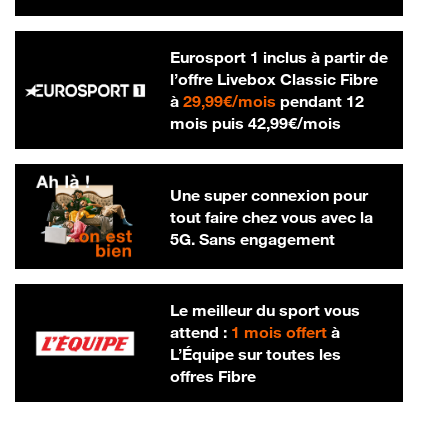
Eurosport 1 inclus à partir de
l’offre Livebox Classic Fibre
29,99 € par mois
à
29,99€/mois
pendant 12
42,99 € par m
mois puis
42,99€/mois
Une super connexion pour
tout faire chez vous avec la
5G. Sans engagement
Le meilleur du sport vous
attend :
1 mois offert
à
L’Équipe sur toutes les
offres Fibre