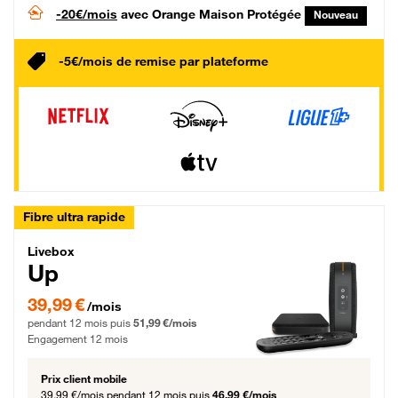
-20€/mois
avec Orange Maison Protégée
Nouveau
-5€/mois de remise par plateforme
Fibre ultra rapide
Livebox Up Fibre
Livebox
Up
39,99 € par mois pendant 12 mois puis 51,99 € par mois, Engagement 12 moi
39,99 €
/mois
pendant 12 mois puis
51,99 €/mois
Engagement 12 mois
Prix client mobile
39,99 €/mois
pendant 12 mois puis
46,99 €/mois