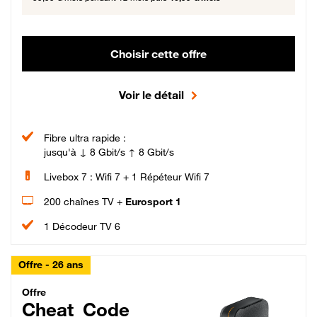
Choisir cette offre
Voir le détail
Fibre ultra rapide :
jusqu'à ↓ 8 Gbit/s ↑ 8 Gbit/s
Livebox 7 : Wifi 7 + 1 Répéteur Wifi 7
200 chaînes TV +
Eurosport 1
1 Décodeur TV 6
Offre - 26 ans
Cheat_Code Fibre_18_26
Offre
Cheat_Code