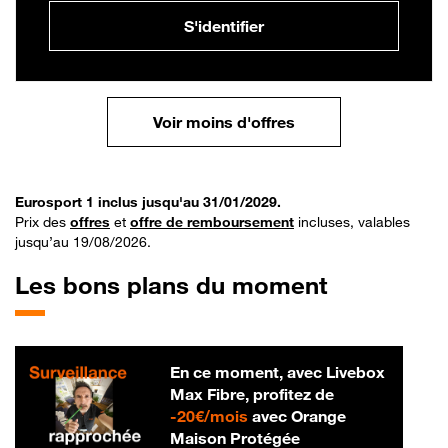
S'identifier
Voir moins d'offres
Eurosport 1 inclus jusqu'au 31/01/2029.
Prix des
offres
et
offre de remboursement
incluses, valables
jusqu’au 19/08/2026.
Les bons plans du moment
En ce moment, avec Livebox
Max Fibre, profitez de
20 € par mois
-
20€/mois
avec Orange
Maison Protégée