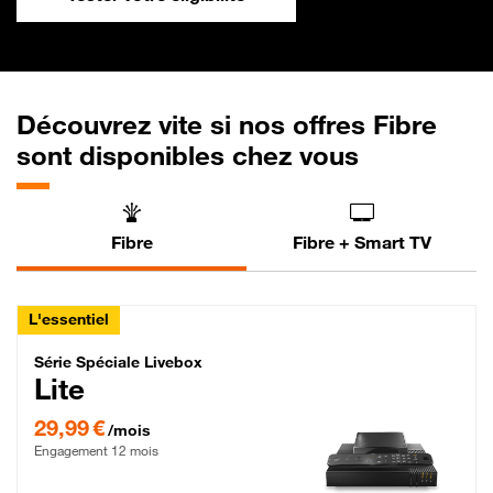
Découvrez vite si nos offres Fibre
sont disponibles chez vous
Fibre
Fibre + Smart TV
L'essentiel
Série Spéciale Livebox Lite Fibre
Série Spéciale Livebox
Lite
29,99 € par mois , Engagement 12 mois
29,99 €
/mois
Engagement 12 mois