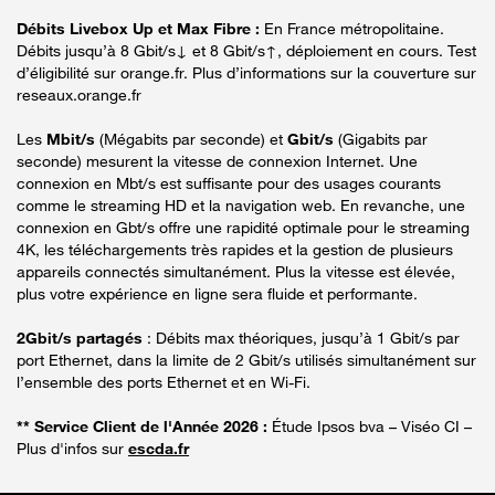
Débits Livebox Up et Max Fibre :
En France métropolitaine.
Débits jusqu’à 8 Gbit/s↓ et 8 Gbit/s↑, déploiement en cours. Test
d’éligibilité sur orange.fr. Plus d’informations sur la couverture sur
reseaux.orange.fr
Les
Mbit/s
(Mégabits par seconde) et
Gbit/s
(Gigabits par
seconde) mesurent la vitesse de connexion Internet. Une
connexion en Mbt/s est suffisante pour des usages courants
comme le streaming HD et la navigation web. En revanche, une
connexion en Gbt/s offre une rapidité optimale pour le streaming
4K, les téléchargements très rapides et la gestion de plusieurs
appareils connectés simultanément. Plus la vitesse est élevée,
plus votre expérience en ligne sera fluide et performante.
2Gbit/s partagés
: Débits max théoriques, jusqu’à 1 Gbit/s par
port Ethernet, dans la limite de 2 Gbit/s utilisés simultanément sur
l’ensemble des ports Ethernet et en Wi-Fi.
** Service Client de l'Année 2026 :
Étude Ipsos bva – Viséo CI –
Plus d'infos sur
escda.fr