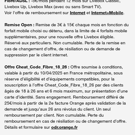
Fibre/ADSL :
-5€/mois pendant 12 mois sur Livebox Classic,
Livebox Up, Livebox Max (avec ou sans Smart TV).
Voir l'offre de remboursement sur
Internet
et
Internet+Mobile
.
Remise Open :
Remise de 3€ à 15€ chaque mois en fonction du
forfait mobile choisi ou détenu, dans la limite de 4 forfaits mobile
supplémentaires, pour une nouvelle offre Livebox éligible.
Réservé aux particuliers. Non cumulable. Perte de la remise en
cas de changement d'offre, de résiliation ou de demande de
suppression par le client internet.
Offre Cheat_Code_Fibre_18_26 :
Offre soumise à conditions,
valable à partir du 10/04/2025 en France métropolitaine, sous
réserve d’éligibilité et d’équipements compatibles, pour la
souscription à l’offre Cheat_Code_Fibre_18_26 par des clients
âgés de 18 à 26 ans et 6 mois maximum, sur présentation d’une
carte d’identité. Sans engagement. Remboursement différé de
25€/mois à partir de la 2e facture Orange après validation de la
demande et jusqu’aux 26 ans révolus du client. Un seul
remboursement par client. Non cumulable. Perte du
remboursement en cas de résiliation ou de changement d’offre.
Détails et formulaire sur
odr.orange.fr