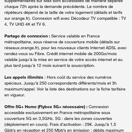
supplémentaires sur Max sont accessibles de manière séparée
chaque 72h après la demande précédente. Le nombre de
répéteurs dépend de la taille de votre logement (détails et tarifs
sur orange.fr). Connexion wifi avec Décodeur TV compatible : TV
4, TV UHD 4K et TV 6.
Partage de connexion :
Service valable en France
métropolitaine, sous réserve de couverture mobile (détails sur
réseaux.orange.fr), pour les nouveaux clients Internet ADSL avec
rendez-vous ou Fibre. Crédit internet mobile de 200Go/mois
valable jusqu'à la mise en service de votre accès internet et au
plus tard jusqu'à 12 mois suivant la souscription.
Les appels illimités
: Hors coût du service des numéros
spéciaux. Jusqu’à 250 correspondants différents/mois et 3h
maximum/appel. Voir la liste des destinations sur la fiche tarifaire
en vigueur.
Offre 5G+ Home (Flybox 5G+ nécessaire) :
Connexion
accessible exclusivement en France métropolitaine sous
couverture 5G en 3,5GHz. 5G : dans les zones couvertes
(déploiement en cours). Frais d’activation : 29€. Jusqu’à 1,5
Gbit/s en réception et 250 Mbit/s en émission : débits maximum