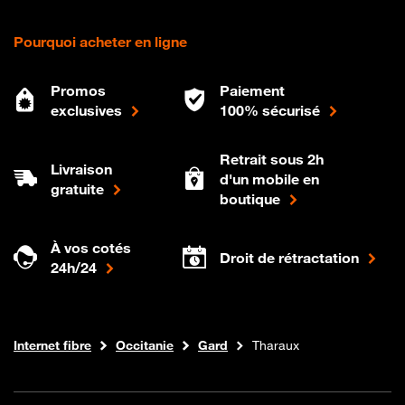
Pourquoi acheter en ligne
Promos
Paiement
exclusives
100% sécurisé
Retrait sous 2h
Livraison
d'un mobile en
gratuite
boutique
À vos cotés
Droit de rétractation
24h/24
Boutique Orange
Internet fibre
Occitanie
Gard
Tharaux