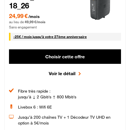
18_26
24,99 € par mois pendant 0 mois puis 49,99 € par mois, Sans engagement
24,99 €
/mois
au lieu de
49,99 €/mois
Sans engagement
25 € par mois
-
25€ / mois
jusqu'à votre 27ème anniversaire
Choisir cette offre
Voir le détail
Fibre très rapide :
jusqu'à ↓ 2 Gbit/s ↑ 800 Mbit/s
Livebox 6 : Wifi 6E
Jusqu’à 200 chaînes TV + 1 Décodeur TV UHD en
option à 5€/mois