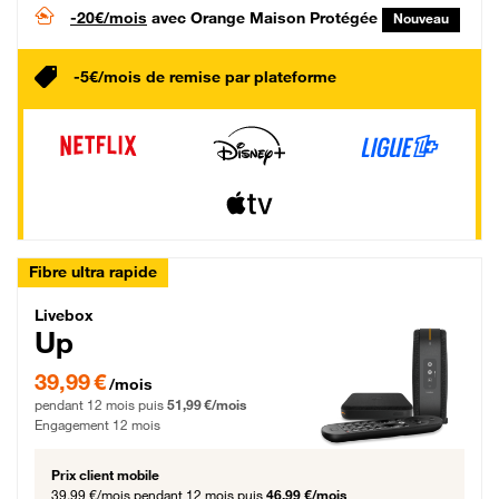
-20€/mois
avec Orange Maison Protégée
Nouveau
-5€/mois de remise par plateforme
Fibre ultra rapide
Livebox Up Fibre
Livebox
Up
39,99 € par mois pendant 12 mois puis 51,99 € par mois, Engagement 12 moi
39,99 €
/mois
pendant 12 mois puis
51,99 €/mois
Engagement 12 mois
Prix client mobile
39,99 €/mois
pendant 12 mois puis
46,99 €/mois