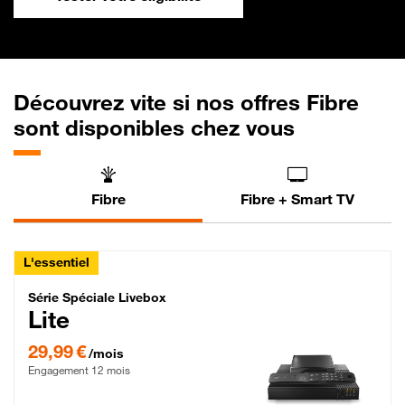
Découvrez vite si nos offres Fibre
sont disponibles chez vous
Fibre
Fibre + Smart TV
L'essentiel
Série Spéciale Livebox Lite Fibre
Série Spéciale Livebox
Lite
29,99 € par mois , Engagement 12 mois
29,99 €
/mois
Engagement 12 mois