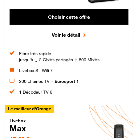
Choisir cette offre
Voir le détail
Fibre très rapide :
jusqu'à ↓ 2 Gbit/s partagés ↑ 800 Mbit/s
Livebox S : Wifi 7
200 chaînes TV +
Eurosport 1
1 Décodeur TV 6
Le meilleur d'Orange
Livebox Max Fibre
Livebox
Max
47,99 € par mois pendant 12 mois puis 57,99 € par mois, Engagement 12 moi