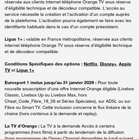
réservée aux clients internet téléphone Orange TV sous réserve
d’éligibilité technique et de décodeur compatible. L'accès au
service nécessite la création et l'activation d'un compte auprès
de la plateforme. L’activation pourra également se faire avec les
identifiants habituels dans le cas d’un compte préexistant.
Ligue 1+ :
valable en France métropolitaine, réservée aux clients
internet téléphone Orange TV sous réserve d’éligibilité technique
et de décodeur compatible.
Conditions Spécifiques des options :
Netflix
,
Disney+
,
Apple
TV
et
Ligue 1+
Eurosport 1 inclus jusqu’au 31 janvier 2029 :
Pour toute
nouvelle souscription d’une offre Internet Orange éligible (Livebox
Classic, Livebox Up ou Livebox Max, hors
Cheat_Code_Fibre_18_26 et Séries Spéciales), sur ADSL ou sur
Fibre ou Smart TV. Cette inclusion concerne le flux linéaire de la
chaine (hors contenus à la demande et replay).
La TV d'Orange :
La TV à la demande Accès à certains
programmes (hors films) à partir du lendemain de la diffusion
(hors programmes de Disney Channel disponibles le lundi suivant