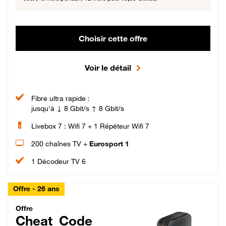
Choisir cette offre
Voir le détail
Fibre ultra rapide :
jusqu'à ↓ 8 Gbit/s ↑ 8 Gbit/s
Livebox 7 : Wifi 7 + 1 Répéteur Wifi 7
200 chaînes TV +
Eurosport 1
1 Décodeur TV 6
Offre - 26 ans
Cheat_Code Fibre_18_26
Offre
Cheat_Code