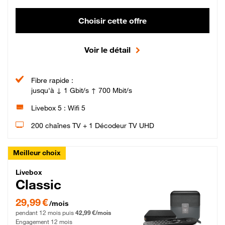
Choisir cette offre
Voir le détail
Fibre rapide :
jusqu'à ↓ 1 Gbit/s ↑ 700 Mbit/s
Livebox 5 : Wifi 5
200 chaînes TV + 1 Décodeur TV UHD
Meilleur choix
Livebox Classic Fibre
Livebox
Classic
29,99 € par mois pendant 12 mois puis 42,99 € par mois, Engagement 12 moi
29,99 €
/mois
pendant 12 mois puis
42,99 €/mois
Engagement 12 mois