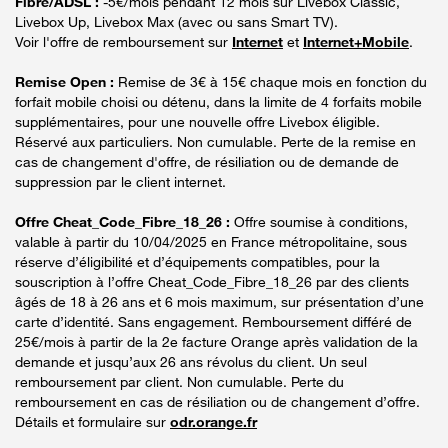
Fibre/ADSL :
-5€/mois pendant 12 mois sur Livebox Classic,
Livebox Up, Livebox Max (avec ou sans Smart TV).
Voir l'offre de remboursement sur
Internet
et
Internet+Mobile
.
Remise Open :
Remise de 3€ à 15€ chaque mois en fonction du
forfait mobile choisi ou détenu, dans la limite de 4 forfaits mobile
supplémentaires, pour une nouvelle offre Livebox éligible.
Réservé aux particuliers. Non cumulable. Perte de la remise en
cas de changement d'offre, de résiliation ou de demande de
suppression par le client internet.
Offre Cheat_Code_Fibre_18_26 :
Offre soumise à conditions,
valable à partir du 10/04/2025 en France métropolitaine, sous
réserve d’éligibilité et d’équipements compatibles, pour la
souscription à l’offre Cheat_Code_Fibre_18_26 par des clients
âgés de 18 à 26 ans et 6 mois maximum, sur présentation d’une
carte d’identité. Sans engagement. Remboursement différé de
25€/mois à partir de la 2e facture Orange après validation de la
demande et jusqu’aux 26 ans révolus du client. Un seul
remboursement par client. Non cumulable. Perte du
remboursement en cas de résiliation ou de changement d’offre.
Détails et formulaire sur
odr.orange.fr