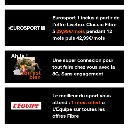
Eurosport 1 inclus à partir de
l’offre Livebox Classic Fibre
29,99 € par mois
à
29,99€/mois
pendant 12
42,99 € par m
mois puis
42,99€/mois
Une super connexion pour
tout faire chez vous avec la
5G. Sans engagement
Le meilleur du sport vous
attend :
1 mois offert
à
L’Équipe sur toutes les
offres Fibre