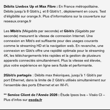
Débits Livebox Up et Max Fibre :
En France métropolitaine.
Débits jusqu’à 8 Gbit/s↓ et 8 Gbit/s↑, déploiement en cours. Test
d’éligibilité sur orange.fr. Plus d’informations sur la couverture sur
reseaux.orange.fr
Les
Mbit/s
(Mégabits par seconde) et
Gbit/s
(Gigabits par
seconde) mesurent la vitesse de connexion Internet. Une
connexion en Mbt/s est suffisante pour des usages courants
comme le streaming HD et la navigation web. En revanche, une
connexion en Gbt/s offre une rapidité optimale pour le streaming
4K, les téléchargements très rapides et la gestion de plusieurs
appareils connectés simultanément. Plus la vitesse est élevée,
plus votre expérience en ligne sera fluide et performante.
2Gbit/s partagés
: Débits max théoriques, jusqu’à 1 Gbit/s par
port Ethernet, dans la limite de 2 Gbit/s utilisés simultanément sur
l’ensemble des ports Ethernet et en Wi-Fi.
** Service Client de l'Année 2026 :
Étude Ipsos bva – Viséo CI –
Plus d'infos sur
escda.fr