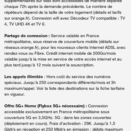
supplémentaires sur Max sont accessibles de manière séparée
chaque 72h après la demande précédente. Le nombre de
répéteurs dépend de la taille de votre logement (détails et tarifs
sur orange.fr). Connexion wifi avec Décodeur TV compatible : TV
4, TV UHD 4K et TV 6.
Partage de connexion :
Service valable en France
métropolitaine, sous réserve de couverture mobile (détails sur
réseaux.orange.fr), pour les nouveaux clients Internet ADSL avec
rendez-vous ou Fibre. Crédit internet mobile de 200Go/mois
valable jusqu'à la mise en service de votre accès internet et au
plus tard jusqu'à 12 mois suivant la souscription.
Les appels illimités
: Hors coût du service des numéros
spéciaux. Jusqu’à 250 correspondants différents/mois et 3h
maximum/appel. Voir la liste des destinations sur la fiche tarifaire
en vigueur.
Offre 5G+ Home (Flybox 5G+ nécessaire) :
Connexion
accessible exclusivement en France métropolitaine sous
couverture 5G en 3,5GHz. 5G : dans les zones couvertes
(déploiement en cours). Frais d’activation : 29€. Jusqu’à 1,5
Gbit/s en réception et 250 Mbit/s en émission : débits maximum