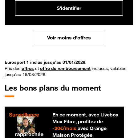
S'identifier
Voir moins d'offres
Eurosport 1 inclus jusqu'au 31/01/2029.
Prix des
offres
et
offre de remboursement
incluses, valables
jusqu’au 19/08/2026.
Les bons plans du moment
En ce moment, avec Livebox
Max Fibre, profitez de
20 € par mois
-
20€/mois
avec Orange
Maison Protégée