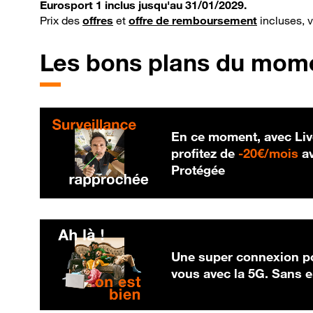
Eurosport 1 inclus jusqu'au 31/01/2029.
Prix des
offres
et
offre de remboursement
incluses, 
Les bons plans du mom
En ce moment, avec Liv
20
profitez de
-
20€/mois
av
Protégée
Une super connexion po
vous avec la 5G. Sans