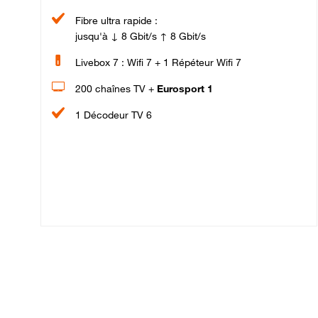
Fibre ultra rapide :
jusqu'à ↓ 8 Gbit/s ↑ 8 Gbit/s
Livebox 7 : Wifi 7 + 1 Répéteur Wifi 7
200 chaînes TV +
Eurosport 1
1 Décodeur TV 6