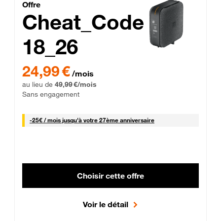
Cheat_Code Fibre_18_26
Offre
Cheat_Code
18_26
 Engagement 12 mois
24,99 € par mois pendant 0 mois puis 49,99 € par mois, Sans 
24,99 €
/mois
au lieu de
49,99 €/mois
Sans engagement
25 € par mois
-
25€ / mois
jusqu'à votre 27ème anniversaire
Choisir cette offre
Voir le détail