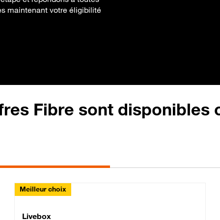
ès maintenant votre éligibilité
fres Fibre sont disponibles
Meilleur choix
Lite Fibre
Livebox Classic Fibre
Livebox