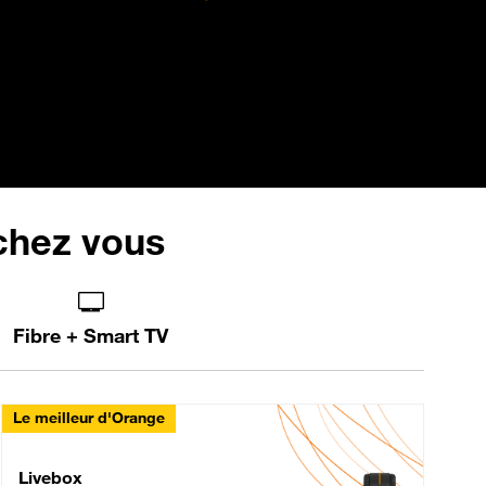
 chez vous
Fibre + Smart TV
Le meilleur d'Orange
Livebox Max Fibre
Livebox