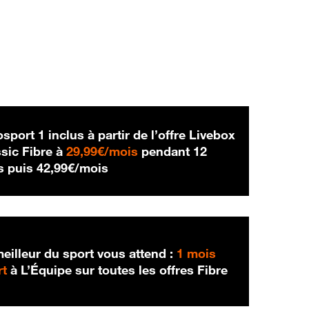
sport 1 inclus à partir de l’offre Livebox
29,99 € par mois
sic Fibre à
29,99€/mois
pendant 12
42,99 € par mois
s puis
42,99€/mois
eilleur du sport vous attend :
1 mois
rt
à L’Équipe sur toutes les offres Fibre