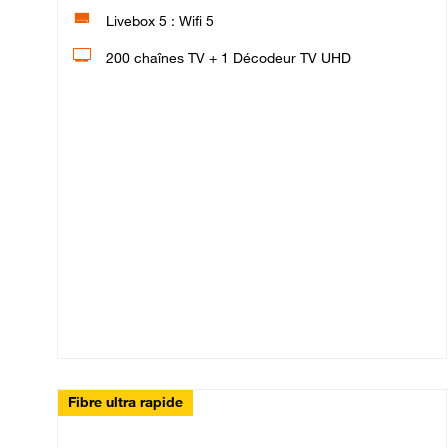
Livebox 5 : Wifi 5
200 chaînes TV + 1 Décodeur TV UHD
Fibre ultra rapide