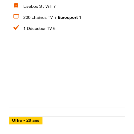
Livebox S : Wifi 7
200 chaînes TV +
Eurosport 1
1 Décodeur TV 6
Offre - 26 ans