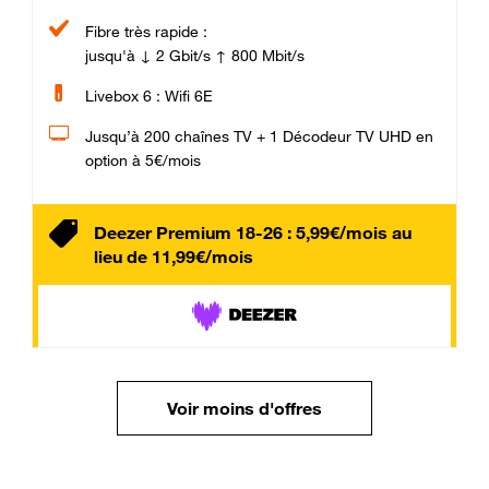
Fibre très rapide :
jusqu'à ↓ 2 Gbit/s ↑ 800 Mbit/s
Livebox 6 : Wifi 6E
Jusqu’à 200 chaînes TV + 1 Décodeur TV UHD en
option à 5€/mois
Deezer Premium 18-26 : 5,99€/mois au
lieu de 11,99€/mois
Voir moins d'offres