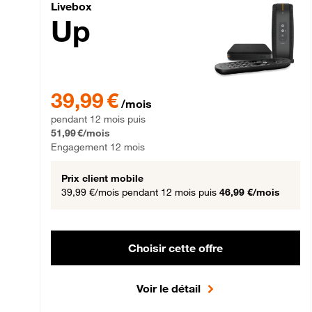
Livebox Up Fibre
Livebox
Up
39,99 € par mois pendant 12 mois puis 51,99 € par mois,
39,99 €
/mois
pendant 12 mois puis
51,99 €/mois
Engagement 12 mois
Prix client mobile
39,99 €/mois
pendant 12 mois puis
46,99 €/mois
Choisir cette offre
Voir le détail