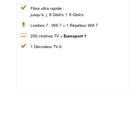
Fibre ultra rapide :
jusqu'à ↓ 8 Gbit/s ↑ 8 Gbit/s
Livebox 7 : Wifi 7 + 1 Répéteur Wifi 7
200 chaînes TV +
Eurosport 1
1 Décodeur TV 6