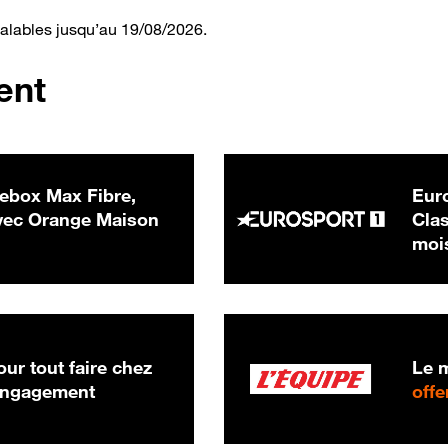
valables jusqu’au 19/08/2026.
ent
ebox Max Fibre,
Euro
 € par mois
ec Orange Maison
Clas
moi
ur tout faire chez
Le m
 engagement
offe