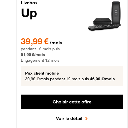
Livebox Up Fibre
Livebox
Up
39,99 € par mois pendant 12 mois puis 51,99 € par mois,
39,99 €
/mois
pendant 12 mois puis
51,99 €/mois
Engagement 12 mois
Prix client mobile
39,99 €/mois
pendant 12 mois puis
46,99 €/mois
Choisir cette offre
Voir le détail