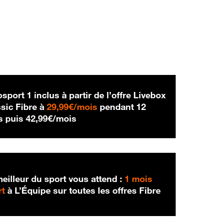
sport 1 inclus à partir de l’offre Livebox
29,99 € par mois
sic Fibre à
29,99€/mois
pendant 12
42,99 € par mois
s puis
42,99€/mois
eilleur du sport vous attend :
1 mois
rt
à L’Équipe sur toutes les offres Fibre