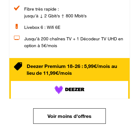
Fibre très rapide :
jusqu'à ↓ 2 Gbit/s ↑ 800 Mbit/s
Livebox 6 : Wifi 6E
Jusqu’à 200 chaînes TV + 1 Décodeur TV UHD en
option à 5€/mois
Deezer Premium 18-26 : 5,99€/mois au
lieu de 11,99€/mois
Voir moins d'offres