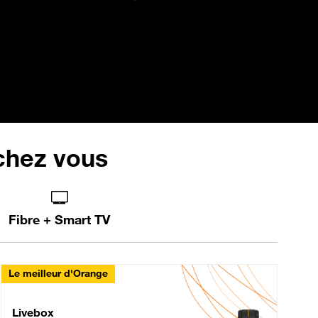
 chez vous
Fibre + Smart TV
Le meilleur d'Orange
Livebox Max Fibre
Livebox