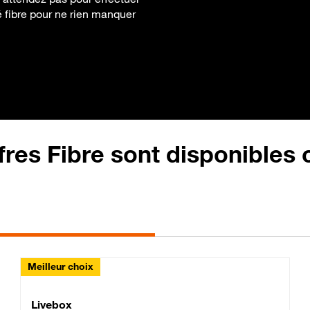
é fibre pour ne rien manquer
fres Fibre sont disponibles
Meilleur choix
Lite Fibre
Livebox Classic Fibre
Livebox