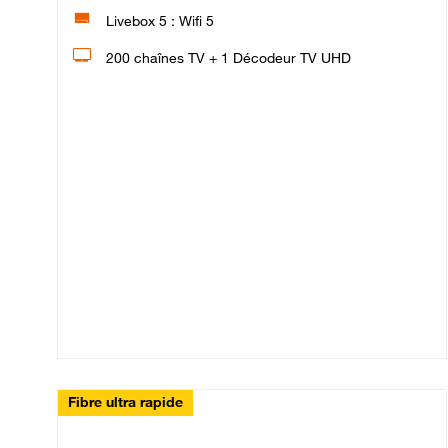
Livebox 5 : Wifi 5
200 chaînes TV + 1 Décodeur TV UHD
Fibre ultra rapide