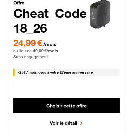
Cheat_Code Fibre_18_26
Offre
Cheat_Code
18_26
 Engagement 12 mois
24,99 € par mois pendant 0 mois puis 49,99 € par mois, Sans 
24,99 €
/mois
au lieu de
49,99 €/mois
Sans engagement
25 € par mois
-
25€ / mois
jusqu'à votre 27ème anniversaire
Choisir cette offre
Voir le détail