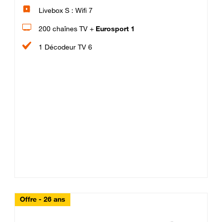
Livebox S : Wifi 7
200 chaînes TV +
Eurosport 1
1 Décodeur TV 6
Offre - 26 ans