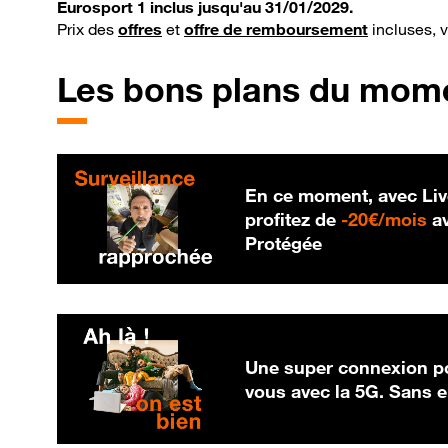
Eurosport 1 inclus jusqu'au 31/01/2029.
Prix des
offres
et
offre de remboursement
incluses, 
Les bons plans du mom
En ce moment, avec Liv
20
profitez de
-
20€/mois
av
Protégée
Une super connexion po
vous avec la 5G. Sans