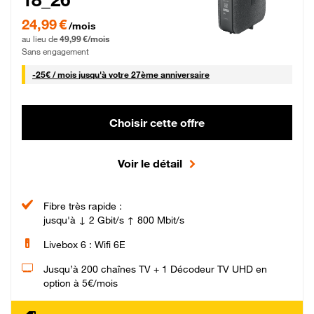
24,99 € par mois pendant 0 mois puis 49,99 € par mois, Sans engagement
24,99 €
/mois
au lieu de
49,99 €/mois
Sans engagement
25 € par mois
-
25€ / mois
jusqu'à votre 27ème anniversaire
Choisir cette offre
Voir le détail
Fibre très rapide :
jusqu'à ↓ 2 Gbit/s ↑ 800 Mbit/s
Livebox 6 : Wifi 6E
Jusqu’à 200 chaînes TV + 1 Décodeur TV UHD en
option à 5€/mois