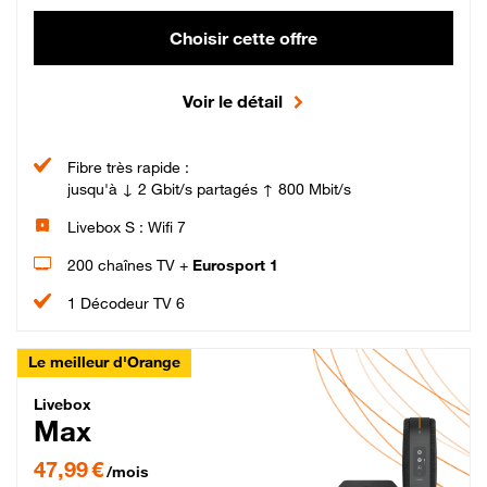
Choisir cette offre
Voir le détail
Fibre très rapide :
jusqu'à ↓ 2 Gbit/s partagés ↑ 800 Mbit/s
Livebox S : Wifi 7
200 chaînes TV +
Eurosport 1
1 Décodeur TV 6
Le meilleur d'Orange
Livebox Max Fibre
Livebox
Max
47,99 € par mois pendant 12 mois puis 57,99 € par mois, Engagement 12 moi
47,99 €
/mois