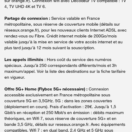
sur orange.fr). Connexion wifi avec Décodeur TV compatible : TV
4, TV UHD 4K et TV 6.
Partage de connexion :
Service valable en France
métropolitaine, sous réserve de couverture mobile (détails sur
réseaux.orange.fr), pour les nouveaux clients Internet ADSL avec
rendez-vous ou Fibre. Crédit internet mobile de 200Go/mois
valable jusqu'à la mise en service de votre accès internet et au
plus tard jusqu'à 12 mois suivant la souscription.
Les appels illimités
: Hors coût du service des numéros
spéciaux. Jusqu’à 250 correspondants différents/mois et 3h
maximum/appel. Voir la liste des destinations sur la fiche tarifaire
en vigueur.
Offre 5G+ Home (Flybox 5G+ nécessaire) :
Connexion
accessible exclusivement en France métropolitaine sous
couverture 5G en 3,5GHz. 5G : dans les zones couvertes
(déploiement en cours). Frais d’activation : 29€. Jusqu’à 1,5
Gbit/s en réception et 250 Mbit/s en émission : débits maximum
théoriques, en Wifi 7, sous réserve de couverture 5G+ et en
bande 3,5 GHz, détails sur reseaux.orange.fr. Avec équipements
compatibles. Wifi 7 : en dual band, 2,4 GHz et 5 GHz sous