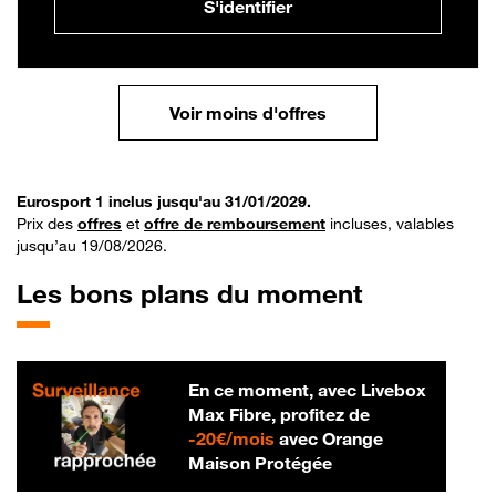
S'identifier
Voir moins d'offres
Eurosport 1 inclus jusqu'au 31/01/2029.
Prix des
offres
et
offre de remboursement
incluses, valables
jusqu’au 19/08/2026.
Les bons plans du moment
En ce moment, avec Livebox
Max Fibre, profitez de
20 € par mois
-
20€/mois
avec Orange
Maison Protégée