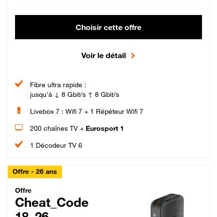
Choisir cette offre
Voir le détail
Fibre ultra rapide :
jusqu'à ↓ 8 Gbit/s ↑ 8 Gbit/s
Livebox 7 : Wifi 7 + 1 Répéteur Wifi 7
200 chaînes TV +
Eurosport 1
1 Décodeur TV 6
Offre - 26 ans
Cheat_Code Fibre_18_26
Offre
Cheat_Code
18_26