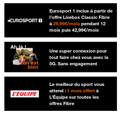
Eurosport 1 inclus à partir de
l’offre Livebox Classic Fibre
29,99 € par mois
à
29,99€/mois
pendant 12
42,99 € par m
mois puis
42,99€/mois
Une super connexion pour
tout faire chez vous avec la
5G. Sans engagement
Le meilleur du sport vous
attend :
1 mois offert
à
L’Équipe sur toutes les
offres Fibre