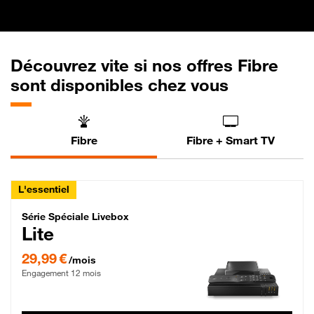
Découvrez vite si nos offres Fibre
sont disponibles chez vous
Fibre
Fibre + Smart TV
L'essentiel
Série Spéciale Livebox Lite Fibre
Série Spéciale Livebox
Lite
29,99 € par mois , Engagement 12 mois
29,99 €
/mois
Engagement 12 mois