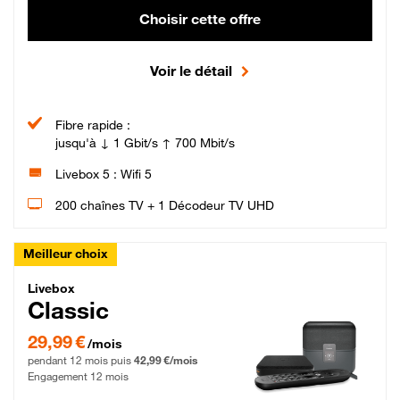
Choisir cette offre
Voir le détail
Fibre rapide :
jusqu'à ↓ 1 Gbit/s ↑ 700 Mbit/s
Livebox 5 : Wifi 5
200 chaînes TV + 1 Décodeur TV UHD
Meilleur choix
Livebox Classic Fibre
Livebox
Classic
29,99 € par mois pendant 12 mois puis 42,99 € par mois, Engagement 12 moi
29,99 €
/mois
pendant 12 mois puis
42,99 €/mois
Engagement 12 mois