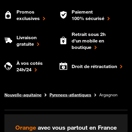
Promos
Paiement
exclusives
100% sécurisé
Retrait sous 2h
Livraison
d'un mobile en
gratuite
boutique
À vos cotés
Droit de rétractation
24h/24
Internet fibre
Boutique Orange
Nouvelle-aquitaine
Pyrenees-atlantiques
Argagnon