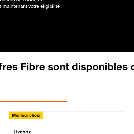
 maintenant votre éligibilité
fres Fibre sont disponibles
Meilleur choix
Lite Fibre
Livebox Classic Fibre
Livebox