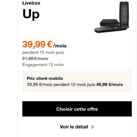
Livebox Up Fibre
Livebox
Up
39,99 € par mois pendant 12 mois puis 51,99 € par mois,
39,99 €
/mois
pendant 12 mois puis
51,99 €/mois
Engagement 12 mois
Prix client mobile
39,99 €/mois
pendant 12 mois puis
46,99 €/mois
Choisir cette offre
Voir le détail