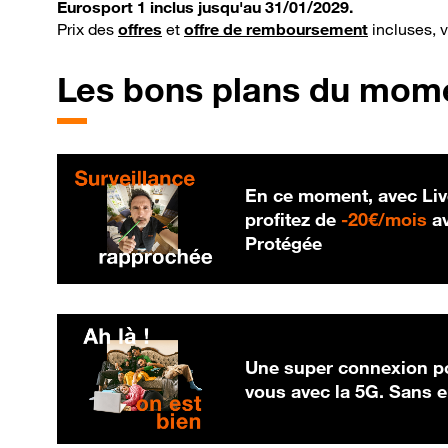
Eurosport 1 inclus jusqu'au 31/01/2029.
Prix des
offres
et
offre de remboursement
incluses, 
Les bons plans du mom
En ce moment, avec Liv
20
profitez de
-
20€/mois
av
Protégée
Une super connexion po
vous avec la 5G. Sans