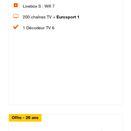
Livebox S : Wifi 7
200 chaînes TV +
Eurosport 1
1 Décodeur TV 6
Offre - 26 ans