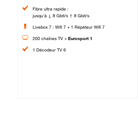
Fibre ultra rapide :
jusqu'à ↓ 8 Gbit/s ↑ 8 Gbit/s
Livebox 7 : Wifi 7 + 1 Répéteur Wifi 7
200 chaînes TV +
Eurosport 1
1 Décodeur TV 6