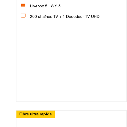
Livebox 5 : Wifi 5
200 chaînes TV + 1 Décodeur TV UHD
Fibre ultra rapide