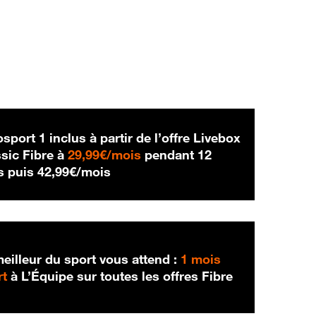
sport 1 inclus à partir de l’offre Livebox
29,99 € par mois
sic Fibre à
29,99€/mois
pendant 12
42,99 € par mois
s puis
42,99€/mois
eilleur du sport vous attend :
1 mois
rt
à L’Équipe sur toutes les offres Fibre