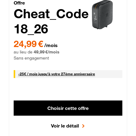
Cheat_Code Fibre_18_26
Offre
Cheat_Code
18_26
 Engagement 12 mois
24,99 € par mois pendant 0 mois puis 49,99 € par mois, Sans 
24,99 €
/mois
au lieu de
49,99 €/mois
Sans engagement
25 € par mois
-
25€ / mois
jusqu'à votre 27ème anniversaire
Choisir cette offre
Voir le détail