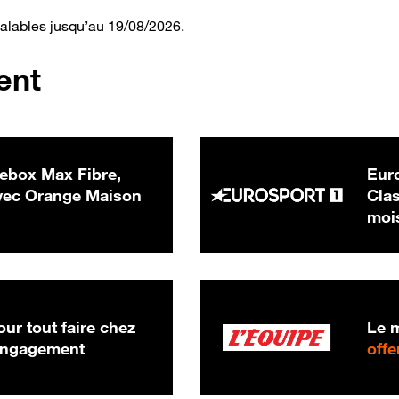
valables jusqu’au 19/08/2026.
ent
ebox Max Fibre,
Euro
 € par mois
ec Orange Maison
Clas
moi
ur tout faire chez
Le m
 engagement
offe