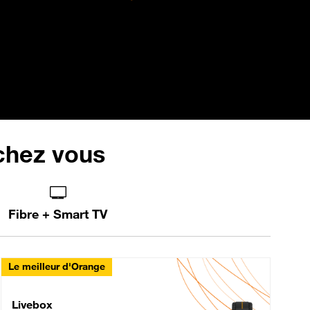
 chez vous
Fibre + Smart TV
Le meilleur d'Orange
Livebox Max Fibre
Livebox