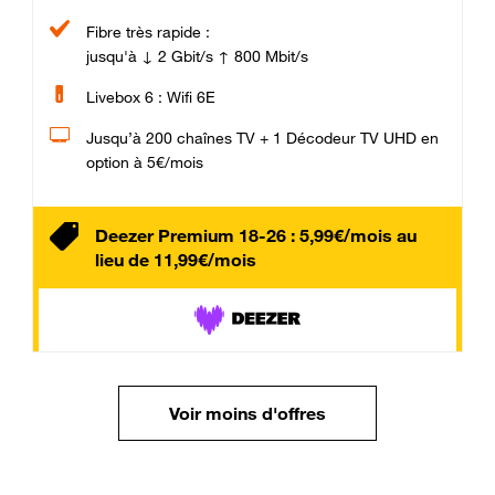
Fibre très rapide :
jusqu'à ↓ 2 Gbit/s ↑ 800 Mbit/s
Livebox 6 : Wifi 6E
Jusqu’à 200 chaînes TV + 1 Décodeur TV UHD en
option à 5€/mois
Deezer Premium 18-26 : 5,99€/mois au
lieu de 11,99€/mois
Voir moins d'offres