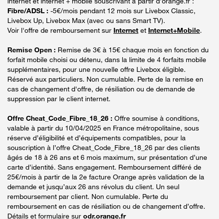
internet et internet + mobile souscrivant à partir d’orange.fr :
Fibre/ADSL :
-5€/mois pendant 12 mois sur Livebox Classic,
Livebox Up, Livebox Max (avec ou sans Smart TV).
Voir l'offre de remboursement sur
Internet
et
Internet+Mobile
.
Remise Open :
Remise de 3€ à 15€ chaque mois en fonction du
forfait mobile choisi ou détenu, dans la limite de 4 forfaits mobile
supplémentaires, pour une nouvelle offre Livebox éligible.
Réservé aux particuliers. Non cumulable. Perte de la remise en
cas de changement d'offre, de résiliation ou de demande de
suppression par le client internet.
Offre Cheat_Code_Fibre_18_26 :
Offre soumise à conditions,
valable à partir du 10/04/2025 en France métropolitaine, sous
réserve d’éligibilité et d’équipements compatibles, pour la
souscription à l’offre Cheat_Code_Fibre_18_26 par des clients
âgés de 18 à 26 ans et 6 mois maximum, sur présentation d’une
carte d’identité. Sans engagement. Remboursement différé de
25€/mois à partir de la 2e facture Orange après validation de la
demande et jusqu’aux 26 ans révolus du client. Un seul
remboursement par client. Non cumulable. Perte du
remboursement en cas de résiliation ou de changement d’offre.
Détails et formulaire sur
odr.orange.fr