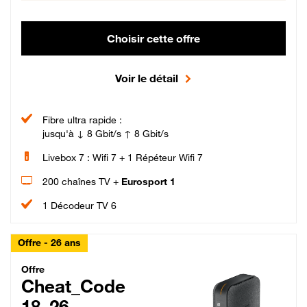
Choisir cette offre
Voir le détail
Fibre ultra rapide :
jusqu'à ↓ 8 Gbit/s ↑ 8 Gbit/s
Livebox 7 : Wifi 7 + 1 Répéteur Wifi 7
200 chaînes TV +
Eurosport 1
1 Décodeur TV 6
Offre - 26 ans
Cheat_Code Fibre_18_26
Offre
Cheat_Code
18_26