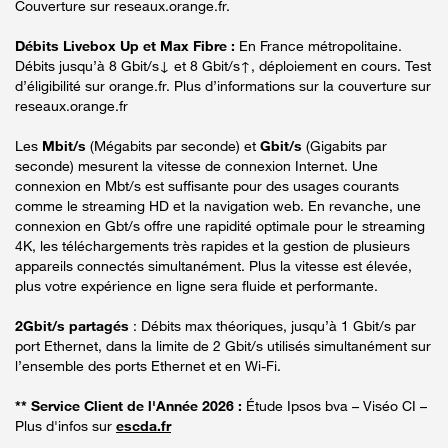
Couverture sur reseaux.orange.fr.
Débits Livebox Up et Max Fibre :
En France métropolitaine.
Débits jusqu’à 8 Gbit/s↓ et 8 Gbit/s↑, déploiement en cours. Test
d’éligibilité sur orange.fr. Plus d’informations sur la couverture sur
reseaux.orange.fr
Les
Mbit/s
(Mégabits par seconde) et
Gbit/s
(Gigabits par
seconde) mesurent la vitesse de connexion Internet. Une
connexion en Mbt/s est suffisante pour des usages courants
comme le streaming HD et la navigation web. En revanche, une
connexion en Gbt/s offre une rapidité optimale pour le streaming
4K, les téléchargements très rapides et la gestion de plusieurs
appareils connectés simultanément. Plus la vitesse est élevée,
plus votre expérience en ligne sera fluide et performante.
2Gbit/s partagés
: Débits max théoriques, jusqu’à 1 Gbit/s par
port Ethernet, dans la limite de 2 Gbit/s utilisés simultanément sur
l’ensemble des ports Ethernet et en Wi-Fi.
** Service Client de l'Année 2026 :
Étude Ipsos bva – Viséo CI –
Plus d'infos sur
escda.fr