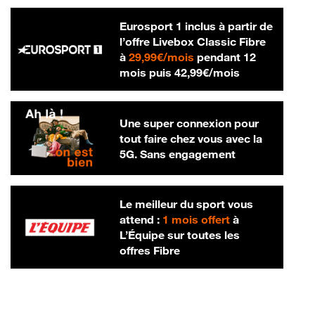
Eurosport 1 inclus à partir de
l’offre Livebox Classic Fibre
29,99 € par mois
à
29,99€/mois
pendant 12
42,99 € par m
mois puis
42,99€/mois
Une super connexion pour
tout faire chez vous avec la
5G. Sans engagement
Le meilleur du sport vous
attend :
1 mois offert
à
L’Équipe sur toutes les
offres Fibre