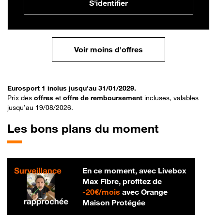
S'identifier
Voir moins d'offres
Eurosport 1 inclus jusqu'au 31/01/2029.
Prix des
offres
et
offre de remboursement
incluses, valables
jusqu’au 19/08/2026.
Les bons plans du moment
En ce moment, avec Livebox
Max Fibre, profitez de
20 € par mois
-
20€/mois
avec Orange
Maison Protégée