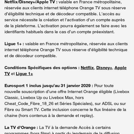
Netflix/Disney+/Apple TV :
valable en France métropolitaine,
réservée aux clients internet téléphone Orange TV sous réserve
d’éligibilité technique et de décodeur compatible. L'accès au
service nécessite la création et l'activation d'un compte auprès
de la plateforme. L’activation pourra également se faire avec les
identifiants habituels dans le cas d’un compte préexistant.
Ligue 1+ :
valable en France métropolitaine, réservée aux clients
internet téléphone Orange TV sous réserve d’éligibilité technique
et de décodeur compatible.
Conditions Spécifiques des options :
Netflix
,
Disney+
,
Apple
TV
et
Ligue 1+
Eurosport 1 inclus jusqu’au 31 janvier 2029 :
Pour toute
nouvelle souscription d’une offre Internet Orange éligible (Livebox
Classic, Livebox Up ou Livebox Max, hors
Cheat_Code_Fibre_18_26 et Séries Spéciales), sur ADSL ou sur
Fibre ou Smart TV. Cette inclusion concerne le flux linéaire de la
chaine (hors contenus à la demande et replay).
La TV d'Orange :
La TV à la demande Accès à certains
programmes (hors films) à partir du lendemain de la diffusion