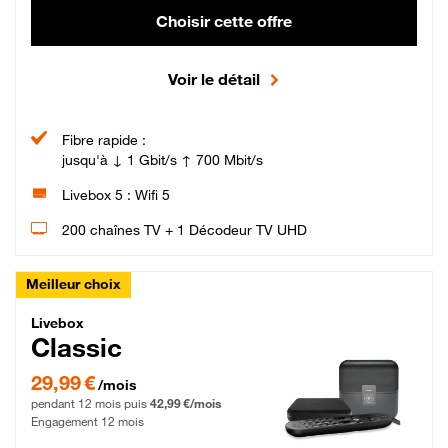
Choisir cette offre
Voir le détail
Fibre rapide :
jusqu'à ↓ 1 Gbit/s ↑ 700 Mbit/s
Livebox 5 : Wifi 5
200 chaînes TV + 1 Décodeur TV UHD
Meilleur choix
Livebox Classic Fibre
Livebox
Classic
29,99 € par mois pendant 12 mois puis 42,99 € par mois, Engagement 12 moi
29,99 €
/mois
pendant 12 mois puis
42,99 €/mois
Engagement 12 mois