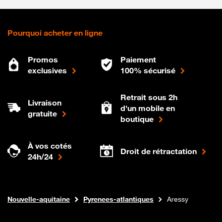
Pourquoi acheter en ligne
Promos
Paiement
exclusives
100% sécurisé
Retrait sous 2h
Livraison
d'un mobile en
gratuite
boutique
À vos cotés
Droit de rétractation
24h/24
Internet fibre
Boutique Orange
Nouvelle-aquitaine
Pyrenees-atlantiques
Aressy