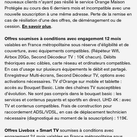
nouveaux clients n’ayant pas résilié le service Orange Maison
Protégée au cours des 6 derniers mois et incompatible avec une
nouvelle souscription à une même adresse. Perte de la remise en
cas de résiliation d’une des offres, de déménagement ou de
cession.
En savoir plus
.
Offres soumises à conditions avec engagement 12 mois
valables en France métropolitaine sous réserve d’éligibilité et de
couverture, avec équipements compatibles. (Répéteur Wifi,
Airbox 20Go, Second Décodeur TV : 10€ chacun). Débits
théoriques avec câbles, carte réseau et ordinateurs compatibles.
En cas d’usage sur plusieurs équipements le débit est partagé.
Enregistreur Multi-écrans, Second Décodeur TV, options avec
activations nécessaires. TV d’Orange sur mobile et tablette :
accès au Bouquet Basic. Liste des chaînes TV susceptibles
d’évolution. Ne sont pas compris dans le bouquet basic : les
services et contenus payants et sportifs en direct. UHD 4K : avec
TV et contenus compatibles. Frais de construction pour
raccordement ADSL/VDSL, en cas de déplacement technicien
nécessaire (diagnostiqué au moment de la souscription) : 119€.
Offres Livebox + Smart TV
soumises à conditions avec
engagement 24 mois valables en France métropolitaine sous