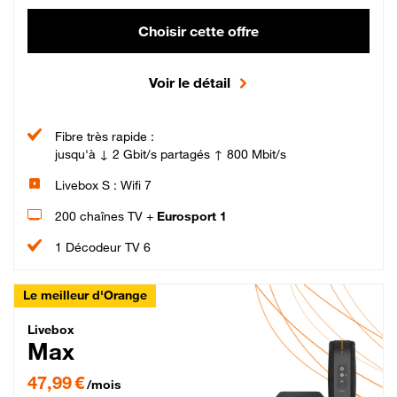
Choisir cette offre
Voir le détail
Fibre très rapide :
jusqu'à ↓ 2 Gbit/s partagés ↑ 800 Mbit/s
Livebox S : Wifi 7
200 chaînes TV +
Eurosport 1
1 Décodeur TV 6
Le meilleur d'Orange
Livebox Max Fibre
Livebox
Max
47,99 € par mois pendant 12 mois puis 57,99 € par mois, Engagement 12 moi
47,99 €
/mois