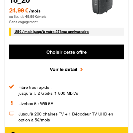
24,99 € par mois pendant 0 mois puis 49,99 € par mois, Sans engagement
24,99 €
/mois
au lieu de
49,99 €/mois
Sans engagement
25 € par mois
-
25€ / mois
jusqu'à votre 27ème anniversaire
Choisir cette offre
Voir le détail
Fibre très rapide :
jusqu'à ↓ 2 Gbit/s ↑ 800 Mbit/s
Livebox 6 : Wifi 6E
Jusqu’à 200 chaînes TV + 1 Décodeur TV UHD en
option à 5€/mois