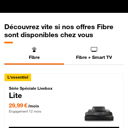
Découvrez vite si nos offres Fibre
sont disponibles chez vous
Fibre
Fibre + Smart TV
L'essentiel
Série Spéciale Livebox Lite Fibre
Série Spéciale Livebox
Lite
29,99 € par mois , Engagement 12 mois
29,99 €
/mois
Engagement 12 mois