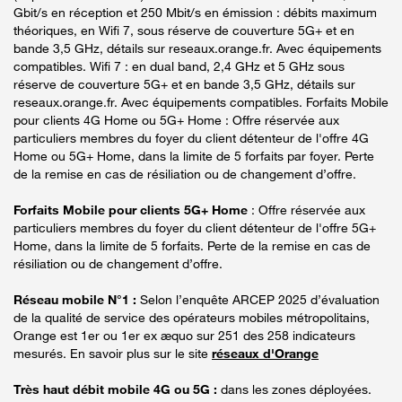
Gbit/s en réception et 250 Mbit/s en émission : débits maximum
théoriques, en Wifi 7, sous réserve de couverture 5G+ et en
bande 3,5 GHz, détails sur reseaux.orange.fr. Avec équipements
compatibles. Wifi 7 : en dual band, 2,4 GHz et 5 GHz sous
réserve de couverture 5G+ et en bande 3,5 GHz, détails sur
reseaux.orange.fr. Avec équipements compatibles. Forfaits Mobile
pour clients 4G Home ou 5G+ Home : Offre réservée aux
particuliers membres du foyer du client détenteur de l'offre 4G
Home ou 5G+ Home, dans la limite de 5 forfaits par foyer. Perte
de la remise en cas de résiliation ou de changement d’offre.
Forfaits Mobile pour clients 5G+ Home
: Offre réservée aux
particuliers membres du foyer du client détenteur de l'offre 5G+
Home, dans la limite de 5 forfaits. Perte de la remise en cas de
résiliation ou de changement d’offre.
Réseau mobile N°1 :
Selon l’enquête ARCEP 2025 d’évaluation
de la qualité de service des opérateurs mobiles métropolitains,
Orange est 1er ou 1er ex æquo sur 251 des 258 indicateurs
mesurés. En savoir plus sur le site
réseaux d'Orange
Très haut débit mobile 4G ou 5G :
dans les zones déployées.