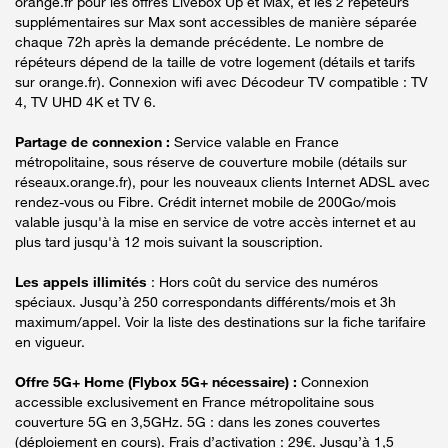
orange.fr pour les offres Livebox Up et Max, et les 2 répéteurs
supplémentaires sur Max sont accessibles de manière séparée
chaque 72h après la demande précédente. Le nombre de
répéteurs dépend de la taille de votre logement (détails et tarifs
sur orange.fr). Connexion wifi avec Décodeur TV compatible : TV
4, TV UHD 4K et TV 6.
Partage de connexion :
Service valable en France
métropolitaine, sous réserve de couverture mobile (détails sur
réseaux.orange.fr), pour les nouveaux clients Internet ADSL avec
rendez-vous ou Fibre. Crédit internet mobile de 200Go/mois
valable jusqu'à la mise en service de votre accès internet et au
plus tard jusqu'à 12 mois suivant la souscription.
Les appels illimités
: Hors coût du service des numéros
spéciaux. Jusqu’à 250 correspondants différents/mois et 3h
maximum/appel. Voir la liste des destinations sur la fiche tarifaire
en vigueur.
Offre 5G+ Home (Flybox 5G+ nécessaire) :
Connexion
accessible exclusivement en France métropolitaine sous
couverture 5G en 3,5GHz. 5G : dans les zones couvertes
(déploiement en cours). Frais d’activation : 29€. Jusqu’à 1,5