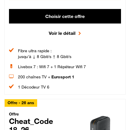
Choisir cette offre
Voir le détail
Fibre ultra rapide :
jusqu'à ↓ 8 Gbit/s ↑ 8 Gbit/s
Livebox 7 : Wifi 7 + 1 Répéteur Wifi 7
200 chaînes TV +
Eurosport 1
1 Décodeur TV 6
Offre - 26 ans
Cheat_Code Fibre_18_26
Offre
Cheat_Code
18_26