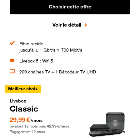
Choisir cette offre
Voir le détail
Fibre rapide :
jusqu'à ↓ 1 Gbit/s ↑ 700 Mbit/s
Livebox 5 : Wifi 5
200 chaînes TV + 1 Décodeur TV UHD
Meilleur choix
Livebox Classic Fibre
Livebox
Classic
29,99 € par mois pendant 12 mois puis 42,99 € par mois, Engagement 12 moi
29,99 €
/mois
pendant 12 mois puis
42,99 €/mois
Engagement 12 mois