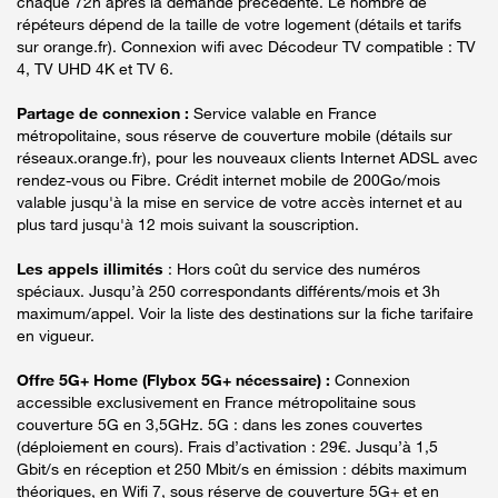
chaque 72h après la demande précédente. Le nombre de
répéteurs dépend de la taille de votre logement (détails et tarifs
sur orange.fr). Connexion wifi avec Décodeur TV compatible : TV
4, TV UHD 4K et TV 6.
Partage de connexion :
Service valable en France
métropolitaine, sous réserve de couverture mobile (détails sur
réseaux.orange.fr), pour les nouveaux clients Internet ADSL avec
rendez-vous ou Fibre. Crédit internet mobile de 200Go/mois
valable jusqu'à la mise en service de votre accès internet et au
plus tard jusqu'à 12 mois suivant la souscription.
Les appels illimités
: Hors coût du service des numéros
spéciaux. Jusqu’à 250 correspondants différents/mois et 3h
maximum/appel. Voir la liste des destinations sur la fiche tarifaire
en vigueur.
Offre 5G+ Home (Flybox 5G+ nécessaire) :
Connexion
accessible exclusivement en France métropolitaine sous
couverture 5G en 3,5GHz. 5G : dans les zones couvertes
(déploiement en cours). Frais d’activation : 29€. Jusqu’à 1,5
Gbit/s en réception et 250 Mbit/s en émission : débits maximum
théoriques, en Wifi 7, sous réserve de couverture 5G+ et en