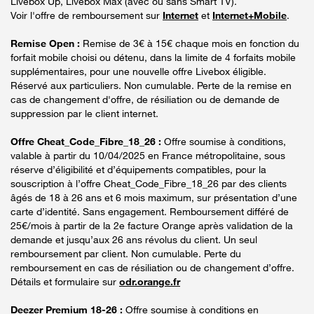
Livebox Up, Livebox Max (avec ou sans Smart TV).
Voir l'offre de remboursement sur
Internet
et
Internet+Mobile
.
Remise Open :
Remise de 3€ à 15€ chaque mois en fonction du
forfait mobile choisi ou détenu, dans la limite de 4 forfaits mobile
supplémentaires, pour une nouvelle offre Livebox éligible.
Réservé aux particuliers. Non cumulable. Perte de la remise en
cas de changement d'offre, de résiliation ou de demande de
suppression par le client internet.
Offre Cheat_Code_Fibre_18_26 :
Offre soumise à conditions,
valable à partir du 10/04/2025 en France métropolitaine, sous
réserve d’éligibilité et d’équipements compatibles, pour la
souscription à l’offre Cheat_Code_Fibre_18_26 par des clients
âgés de 18 à 26 ans et 6 mois maximum, sur présentation d’une
carte d’identité. Sans engagement. Remboursement différé de
25€/mois à partir de la 2e facture Orange après validation de la
demande et jusqu’aux 26 ans révolus du client. Un seul
remboursement par client. Non cumulable. Perte du
remboursement en cas de résiliation ou de changement d’offre.
Détails et formulaire sur
odr.orange.fr
Deezer Premium 18-26 :
Offre soumise à conditions en