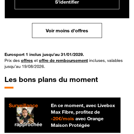
S'identifier
Voir moins d'offres
Eurosport 1 inclus jusqu'au 31/01/2029.
Prix des
offres
et
offre de remboursement
incluses, valables
jusqu’au 19/08/2026.
Les bons plans du moment
En ce moment, avec Livebox
Max Fibre, profitez de
20 € par mois
-
20€/mois
avec Orange
Maison Protégée