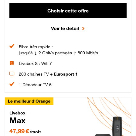
Choisir cette offre
Voir le détail
Fibre très rapide :
jusqu'à ↓ 2 Gbit/s partagés ↑ 800 Mbit/s
Livebox S : Wifi 7
200 chaînes TV +
Eurosport 1
1 Décodeur TV 6
Le meilleur d'Orange
Livebox Max Fibre
Livebox
Max
47,99 € par mois pendant 12 mois puis 57,99 € par mois, Engagement 12 moi
47,99 €
/mois