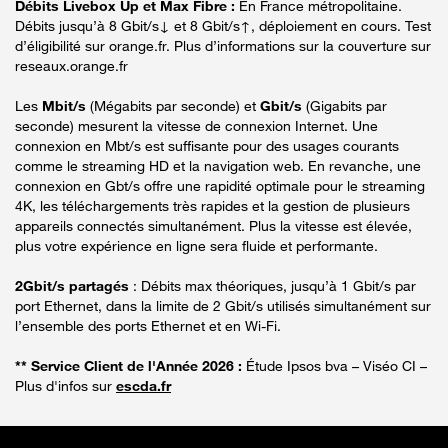
Débits Livebox Up et Max Fibre :
En France métropolitaine.
Débits jusqu’à 8 Gbit/s↓ et 8 Gbit/s↑, déploiement en cours. Test
d’éligibilité sur orange.fr. Plus d’informations sur la couverture sur
reseaux.orange.fr
Les
Mbit/s
(Mégabits par seconde) et
Gbit/s
(Gigabits par
seconde) mesurent la vitesse de connexion Internet. Une
connexion en Mbt/s est suffisante pour des usages courants
comme le streaming HD et la navigation web. En revanche, une
connexion en Gbt/s offre une rapidité optimale pour le streaming
4K, les téléchargements très rapides et la gestion de plusieurs
appareils connectés simultanément. Plus la vitesse est élevée,
plus votre expérience en ligne sera fluide et performante.
2Gbit/s partagés
: Débits max théoriques, jusqu’à 1 Gbit/s par
port Ethernet, dans la limite de 2 Gbit/s utilisés simultanément sur
l’ensemble des ports Ethernet et en Wi-Fi.
** Service Client de l'Année 2026 :
Étude Ipsos bva – Viséo CI –
Plus d'infos sur
escda.fr