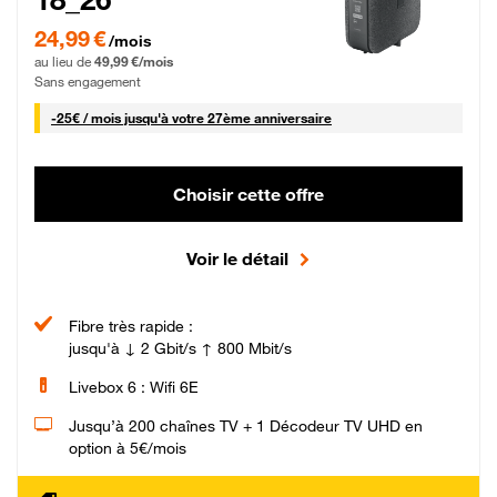
24,99 € par mois pendant 0 mois puis 49,99 € par mois, Sans engagement
24,99 €
/mois
au lieu de
49,99 €/mois
Sans engagement
25 € par mois
-
25€ / mois
jusqu'à votre 27ème anniversaire
Choisir cette offre
Voir le détail
Fibre très rapide :
jusqu'à ↓ 2 Gbit/s ↑ 800 Mbit/s
Livebox 6 : Wifi 6E
Jusqu’à 200 chaînes TV + 1 Décodeur TV UHD en
option à 5€/mois