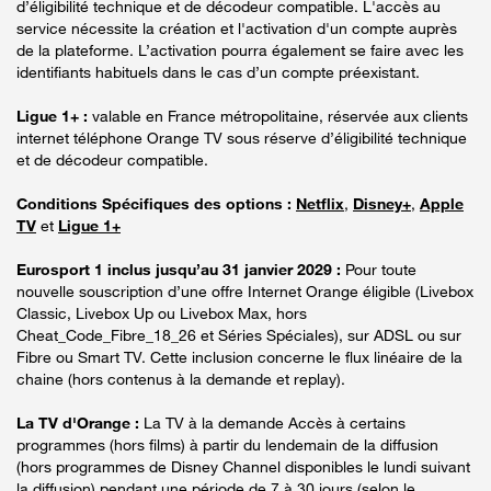
d’éligibilité technique et de décodeur compatible. L'accès au
service nécessite la création et l'activation d'un compte auprès
de la plateforme. L’activation pourra également se faire avec les
identifiants habituels dans le cas d’un compte préexistant.
Ligue 1+ :
valable en France métropolitaine, réservée aux clients
internet téléphone Orange TV sous réserve d’éligibilité technique
et de décodeur compatible.
Conditions Spécifiques des options :
Netflix
,
Disney+
,
Apple
TV
et
Ligue 1+
Eurosport 1 inclus jusqu’au 31 janvier 2029 :
Pour toute
nouvelle souscription d’une offre Internet Orange éligible (Livebox
Classic, Livebox Up ou Livebox Max, hors
Cheat_Code_Fibre_18_26 et Séries Spéciales), sur ADSL ou sur
Fibre ou Smart TV. Cette inclusion concerne le flux linéaire de la
chaine (hors contenus à la demande et replay).
La TV d'Orange :
La TV à la demande Accès à certains
programmes (hors films) à partir du lendemain de la diffusion
(hors programmes de Disney Channel disponibles le lundi suivant
la diffusion) pendant une période de 7 à 30 jours (selon le