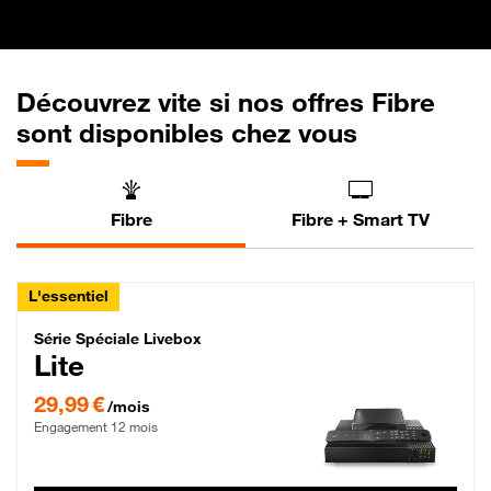
Découvrez vite si nos offres Fibre
sont disponibles chez vous
Fibre
Fibre + Smart TV
L'essentiel
Série Spéciale Livebox Lite Fibre
Série Spéciale Livebox
Lite
29,99 € par mois , Engagement 12 mois
29,99 €
/mois
Engagement 12 mois