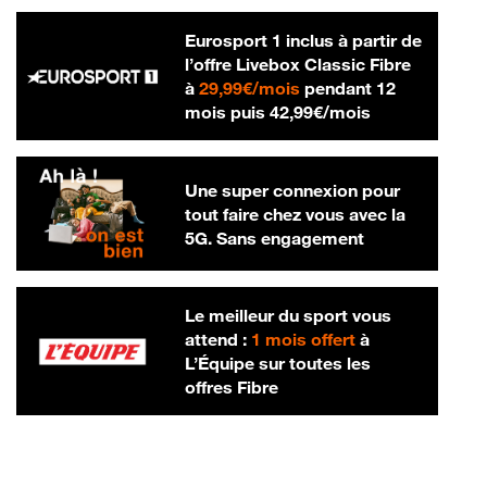
Eurosport 1 inclus à partir de
l’offre Livebox Classic Fibre
29,99 € par mois
à
29,99€/mois
pendant 12
42,99 € par m
mois puis
42,99€/mois
Une super connexion pour
tout faire chez vous avec la
5G. Sans engagement
Le meilleur du sport vous
attend :
1 mois offert
à
L’Équipe sur toutes les
offres Fibre