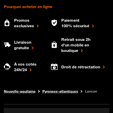
Pourquoi acheter en ligne
Promos
Paiement
exclusives
100% sécurisé
Retrait sous 2h
Livraison
d'un mobile en
gratuite
boutique
À vos cotés
Droit de rétractation
24h/24
Internet fibre
Boutique Orange
Nouvelle-aquitaine
Pyrenees-atlantiques
Loncon