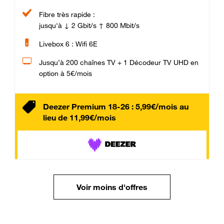
Fibre très rapide :
jusqu'à ↓ 2 Gbit/s ↑ 800 Mbit/s
Livebox 6 : Wifi 6E
Jusqu’à 200 chaînes TV + 1 Décodeur TV UHD en
option à 5€/mois
Deezer Premium 18-26 : 5,99€/mois au
lieu de 11,99€/mois
Voir moins d'offres