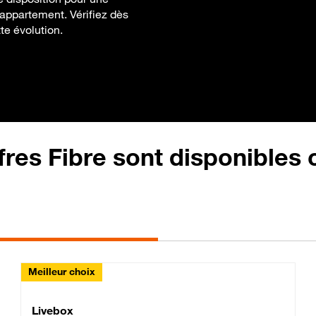
 appartement. Vérifiez dès
te évolution.
fres Fibre sont disponibles
Meilleur choix
Lite Fibre
Livebox Classic Fibre
Livebox