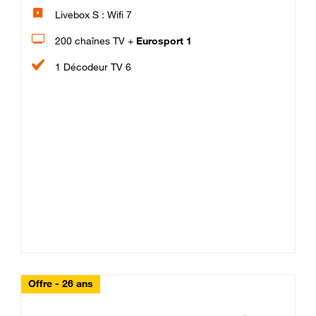
Livebox S : Wifi 7
200 chaînes TV +
Eurosport 1
1 Décodeur TV 6
Offre - 26 ans