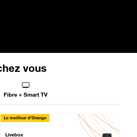
 chez vous
Fibre + Smart TV
Le meilleur d'Orange
Livebox Max Fibre
Livebox