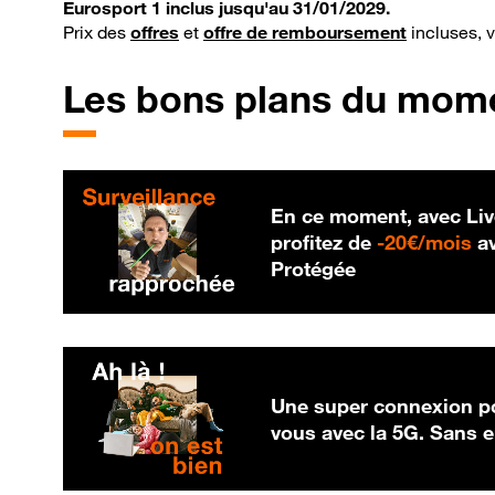
Eurosport 1 inclus jusqu'au 31/01/2029.
Prix des
offres
et
offre de remboursement
incluses, 
Les bons plans du mom
En ce moment, avec Liv
20
profitez de
-
20€/mois
av
Protégée
Une super connexion po
vous avec la 5G. Sans