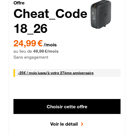
Cheat_Code Fibre_18_26
Offre
Cheat_Code
18_26
 Engagement 12 mois
24,99 € par mois pendant 0 mois puis 49,99 € par mois, Sans 
24,99 €
/mois
au lieu de
49,99 €/mois
Sans engagement
25 € par mois
-
25€ / mois
jusqu'à votre 27ème anniversaire
Choisir cette offre
Voir le détail