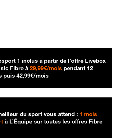
sport 1 inclus à partir de l’offre Livebox
29,99 € par mois
sic Fibre à
29,99€/mois
pendant 12
42,99 € par mois
s puis
42,99€/mois
eilleur du sport vous attend :
1 mois
rt
à L’Équipe sur toutes les offres Fibre