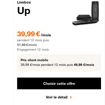
Livebox Up Fibre
Livebox
Up
39,99 € par mois pendant 12 mois puis 51,99 € par mois,
39,99 €
/mois
pendant 12 mois puis
51,99 €/mois
Engagement 12 mois
Prix client mobile
39,99 €/mois
pendant 12 mois puis
46,99 €/mois
Choisir cette offre
Voir le détail