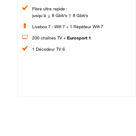
Fibre ultra rapide :
jusqu'à ↓ 8 Gbit/s ↑ 8 Gbit/s
Livebox 7 : Wifi 7 + 1 Répéteur Wifi 7
200 chaînes TV +
Eurosport 1
1 Décodeur TV 6