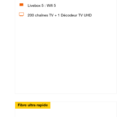
Livebox 5 : Wifi 5
200 chaînes TV + 1 Décodeur TV UHD
Fibre ultra rapide