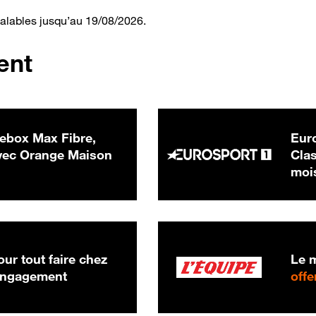
valables jusqu’au 19/08/2026.
ent
ebox Max Fibre,
Euro
 € par mois
ec Orange Maison
Clas
moi
ur tout faire chez
Le m
 engagement
offe