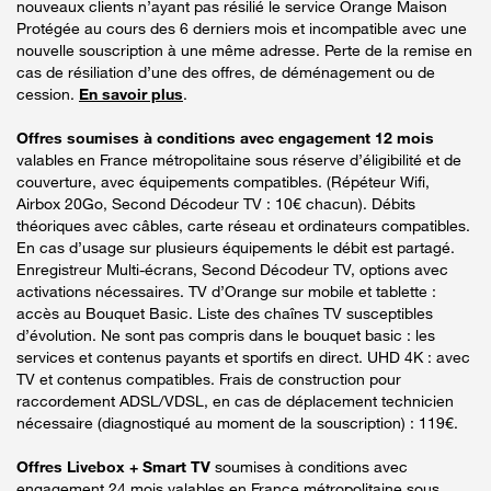
nouveaux clients n’ayant pas résilié le service Orange Maison
Protégée au cours des 6 derniers mois et incompatible avec une
nouvelle souscription à une même adresse. Perte de la remise en
cas de résiliation d’une des offres, de déménagement ou de
cession.
En savoir plus
.
Offres soumises à conditions avec engagement 12 mois
valables en France métropolitaine sous réserve d’éligibilité et de
couverture, avec équipements compatibles. (Répéteur Wifi,
Airbox 20Go, Second Décodeur TV : 10€ chacun). Débits
théoriques avec câbles, carte réseau et ordinateurs compatibles.
En cas d’usage sur plusieurs équipements le débit est partagé.
Enregistreur Multi-écrans, Second Décodeur TV, options avec
activations nécessaires. TV d’Orange sur mobile et tablette :
accès au Bouquet Basic. Liste des chaînes TV susceptibles
d’évolution. Ne sont pas compris dans le bouquet basic : les
services et contenus payants et sportifs en direct. UHD 4K : avec
TV et contenus compatibles. Frais de construction pour
raccordement ADSL/VDSL, en cas de déplacement technicien
nécessaire (diagnostiqué au moment de la souscription) : 119€.
Offres Livebox + Smart TV
soumises à conditions avec
engagement 24 mois valables en France métropolitaine sous