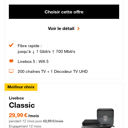
Choisir cette offre
Voir le détail
Fibre rapide :
jusqu'à ↓ 1 Gbit/s ↑ 700 Mbit/s
Livebox 5 : Wifi 5
200 chaînes TV + 1 Décodeur TV UHD
Meilleur choix
Livebox Classic Fibre
Livebox
Classic
29,99 € par mois pendant 12 mois puis 42,99 € par mois, Engagement 12 moi
29,99 €
/mois
pendant 12 mois puis
42,99 €/mois
Engagement 12 mois