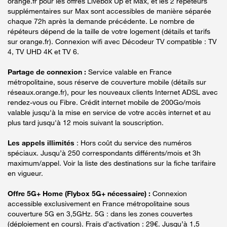
orange.fr pour les offres Livebox Up et Max, et les 2 répéteurs
supplémentaires sur Max sont accessibles de manière séparée
chaque 72h après la demande précédente. Le nombre de
répéteurs dépend de la taille de votre logement (détails et tarifs
sur orange.fr). Connexion wifi avec Décodeur TV compatible : TV
4, TV UHD 4K et TV 6.
Partage de connexion :
Service valable en France
métropolitaine, sous réserve de couverture mobile (détails sur
réseaux.orange.fr), pour les nouveaux clients Internet ADSL avec
rendez-vous ou Fibre. Crédit internet mobile de 200Go/mois
valable jusqu'à la mise en service de votre accès internet et au
plus tard jusqu'à 12 mois suivant la souscription.
Les appels illimités
: Hors coût du service des numéros
spéciaux. Jusqu’à 250 correspondants différents/mois et 3h
maximum/appel. Voir la liste des destinations sur la fiche tarifaire
en vigueur.
Offre 5G+ Home (Flybox 5G+ nécessaire) :
Connexion
accessible exclusivement en France métropolitaine sous
couverture 5G en 3,5GHz. 5G : dans les zones couvertes
(déploiement en cours). Frais d’activation : 29€. Jusqu’à 1,5