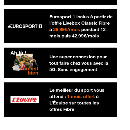
Eurosport 1 inclus à partir de
l’offre Livebox Classic Fibre
29,99 € par mois
à
29,99€/mois
pendant 12
42,99 € par m
mois puis
42,99€/mois
Une super connexion pour
tout faire chez vous avec la
5G. Sans engagement
Le meilleur du sport vous
attend :
1 mois offert
à
L’Équipe sur toutes les
offres Fibre