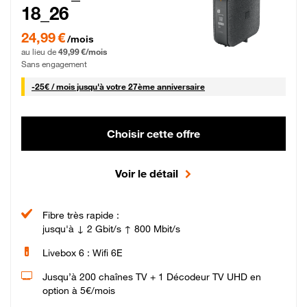
18_26
24,99 € par mois pendant 0 mois puis 49,99 € par mois, Sans engagement
24,99 €
/mois
au lieu de
49,99 €/mois
Sans engagement
25 € par mois
-
25€ / mois
jusqu'à votre 27ème anniversaire
Choisir cette offre
Voir le détail
Fibre très rapide :
jusqu'à ↓ 2 Gbit/s ↑ 800 Mbit/s
Livebox 6 : Wifi 6E
Jusqu’à 200 chaînes TV + 1 Décodeur TV UHD en
option à 5€/mois