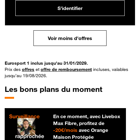
S'identifier
Voir moins d'offres
Eurosport 1 inclus jusqu'au 31/01/2029.
Prix des
offres
et
offre de remboursement
incluses, valables
jusqu’au 19/08/2026.
Les bons plans du moment
En ce moment, avec Livebox
Max Fibre, profitez de
20 € par mois
-
20€/mois
avec Orange
Maison Protégée