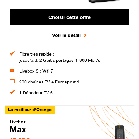
Choisir cette offre
Voir le détail
Fibre très rapide :
jusqu'à ↓ 2 Gbit/s partagés ↑ 800 Mbit/s
Livebox S : Wifi 7
200 chaînes TV +
Eurosport 1
1 Décodeur TV 6
Le meilleur d'Orange
Livebox Max Fibre
Livebox
Max
47,99 € par mois pendant 12 mois puis 57,99 € par mois, Engagement 12 moi