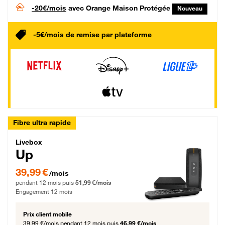
-20€/mois
avec Orange Maison Protégée
Nouveau
-5€/mois de remise par plateforme
Fibre ultra rapide
Livebox Up Fibre
Livebox
Up
39,99 € par mois pendant 12 mois puis 51,99 € par mois, Engagement 12 moi
39,99 €
/mois
pendant 12 mois puis
51,99 €/mois
Engagement 12 mois
Prix client mobile
39,99 €/mois
pendant 12 mois puis
46,99 €/mois