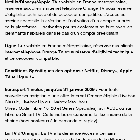
Netflix/Disney+/Apple TV :
valable en France métropolitaine,
réservée aux clients internet téléphone Orange TV sous réserve
d’éligibilité technique et de décodeur compatible. L'accès au
service nécessite la création et l'activation d'un compte auprès
de la plateforme. L’activation pourra également se faire avec les
identifiants habituels dans le cas d’un compte préexistant.
Ligue 1+ :
valable en France métropolitaine, réservée aux clients
internet téléphone Orange TV sous réserve d’éligibilité technique
et de décodeur compatible.
Conditions Spécifiques des options :
Netflix
,
Disney+
,
Apple
TV
et
Ligue 1+
Eurosport 1 inclus jusqu’au 31 janvier 2029 :
Pour toute
nouvelle souscription d’une offre Internet Orange éligible (Livebox
Classic, Livebox Up ou Livebox Max, hors
Cheat_Code_Fibre_18_26 et Séries Spéciales), sur ADSL ou sur
Fibre ou Smart TV. Cette inclusion concerne le flux linéaire de la
chaine (hors contenus à la demande et replay).
La TV d'Orange :
La TV à la demande Accès à certains
programmes (hors films) à partir du lendemain de la diffusion