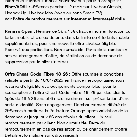
internet et internet + mobile souscrivant à partir d’orange.fr :
Fibre/ADSL :
-5€/mois pendant 12 mois sur Livebox Classic,
Livebox Up, Livebox Max (avec ou sans Smart TV).
Voir l'offre de remboursement sur
Internet
et
Internet+Mobile
.
Remise Open :
Remise de 3€ à 15€ chaque mois en fonction du
forfait mobile choisi ou détenu, dans la limite de 4 forfaits mobile
supplémentaires, pour une nouvelle offre Livebox éligible.
Réservé aux particuliers. Non cumulable. Perte de la remise en
cas de changement d'offre, de résiliation ou de demande de
suppression par le client internet.
Offre Cheat_Code_Fibre_18_26 :
Offre soumise à conditions,
valable à partir du 10/04/2025 en France métropolitaine, sous
réserve d’éligibilité et d’équipements compatibles, pour la
souscription à l’offre Cheat_Code_Fibre_18_26 par des clients
âgés de 18 à 26 ans et 6 mois maximum, sur présentation d’une
carte d’identité. Sans engagement. Remboursement différé de
25€/mois à partir de la 2e facture Orange après validation de la
demande et jusqu’aux 26 ans révolus du client. Un seul
remboursement par client. Non cumulable. Perte du
remboursement en cas de résiliation ou de changement d’offre.
Détails et formulaire sur
odr.orange.fr