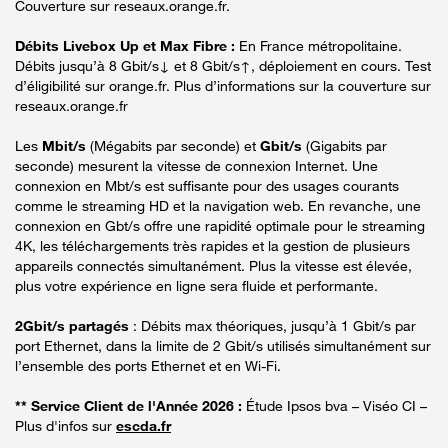
Couverture sur reseaux.orange.fr.
Débits Livebox Up et Max Fibre :
En France métropolitaine.
Débits jusqu’à 8 Gbit/s↓ et 8 Gbit/s↑, déploiement en cours. Test
d’éligibilité sur orange.fr. Plus d’informations sur la couverture sur
reseaux.orange.fr
Les
Mbit/s
(Mégabits par seconde) et
Gbit/s
(Gigabits par
seconde) mesurent la vitesse de connexion Internet. Une
connexion en Mbt/s est suffisante pour des usages courants
comme le streaming HD et la navigation web. En revanche, une
connexion en Gbt/s offre une rapidité optimale pour le streaming
4K, les téléchargements très rapides et la gestion de plusieurs
appareils connectés simultanément. Plus la vitesse est élevée,
plus votre expérience en ligne sera fluide et performante.
2Gbit/s partagés
: Débits max théoriques, jusqu’à 1 Gbit/s par
port Ethernet, dans la limite de 2 Gbit/s utilisés simultanément sur
l’ensemble des ports Ethernet et en Wi-Fi.
** Service Client de l'Année 2026 :
Étude Ipsos bva – Viséo CI –
Plus d'infos sur
escda.fr