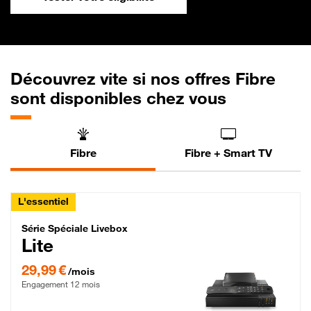
Découvrez vite si nos offres Fibre
sont disponibles chez vous
Fibre
Fibre + Smart TV
L'essentiel
Série Spéciale Livebox Lite Fibre
Série Spéciale Livebox
Lite
29,99 € par mois , Engagement 12 mois
29,99 €
/mois
Engagement 12 mois