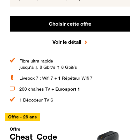
Choisir cette offre
Voir le détail
Fibre ultra rapide :
jusqu'à ↓ 8 Gbit/s ↑ 8 Gbit/s
Livebox 7 : Wifi 7 + 1 Répéteur Wifi 7
200 chaînes TV +
Eurosport 1
1 Décodeur TV 6
Offre - 26 ans
Cheat_Code Fibre_18_26
Offre
Cheat_Code