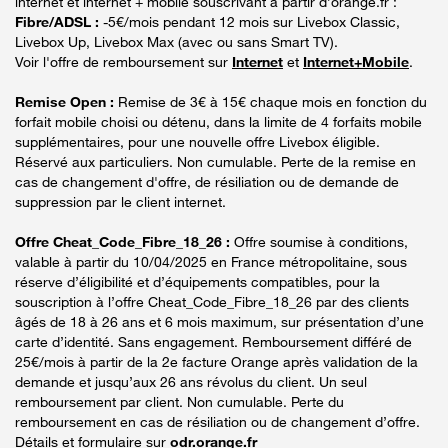
internet et internet + mobile souscrivant à partir d’orange.fr :
Fibre/ADSL :
-5€/mois pendant 12 mois sur Livebox Classic,
Livebox Up, Livebox Max (avec ou sans Smart TV).
Voir l'offre de remboursement sur
Internet
et
Internet+Mobile
.
Remise Open :
Remise de 3€ à 15€ chaque mois en fonction du
forfait mobile choisi ou détenu, dans la limite de 4 forfaits mobile
supplémentaires, pour une nouvelle offre Livebox éligible.
Réservé aux particuliers. Non cumulable. Perte de la remise en
cas de changement d'offre, de résiliation ou de demande de
suppression par le client internet.
Offre Cheat_Code_Fibre_18_26 :
Offre soumise à conditions,
valable à partir du 10/04/2025 en France métropolitaine, sous
réserve d’éligibilité et d’équipements compatibles, pour la
souscription à l’offre Cheat_Code_Fibre_18_26 par des clients
âgés de 18 à 26 ans et 6 mois maximum, sur présentation d’une
carte d’identité. Sans engagement. Remboursement différé de
25€/mois à partir de la 2e facture Orange après validation de la
demande et jusqu’aux 26 ans révolus du client. Un seul
remboursement par client. Non cumulable. Perte du
remboursement en cas de résiliation ou de changement d’offre.
Détails et formulaire sur
odr.orange.fr