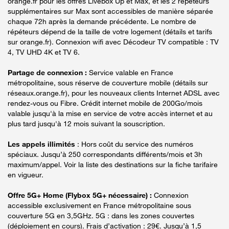
orange.fr pour les offres Livebox Up et Max, et les 2 répéteurs
supplémentaires sur Max sont accessibles de manière séparée
chaque 72h après la demande précédente. Le nombre de
répéteurs dépend de la taille de votre logement (détails et tarifs
sur orange.fr). Connexion wifi avec Décodeur TV compatible : TV
4, TV UHD 4K et TV 6.
Partage de connexion :
Service valable en France
métropolitaine, sous réserve de couverture mobile (détails sur
réseaux.orange.fr), pour les nouveaux clients Internet ADSL avec
rendez-vous ou Fibre. Crédit internet mobile de 200Go/mois
valable jusqu'à la mise en service de votre accès internet et au
plus tard jusqu'à 12 mois suivant la souscription.
Les appels illimités
: Hors coût du service des numéros
spéciaux. Jusqu’à 250 correspondants différents/mois et 3h
maximum/appel. Voir la liste des destinations sur la fiche tarifaire
en vigueur.
Offre 5G+ Home (Flybox 5G+ nécessaire) :
Connexion
accessible exclusivement en France métropolitaine sous
couverture 5G en 3,5GHz. 5G : dans les zones couvertes
(déploiement en cours). Frais d’activation : 29€. Jusqu’à 1,5