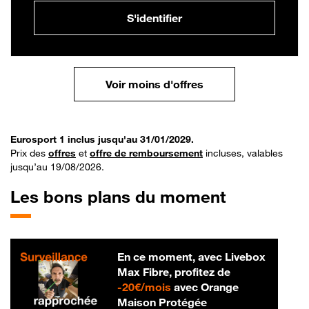
S'identifier
Voir moins d'offres
Eurosport 1 inclus jusqu'au 31/01/2029.
Prix des
offres
et
offre de remboursement
incluses, valables
jusqu’au 19/08/2026.
Les bons plans du moment
En ce moment, avec Livebox
Max Fibre, profitez de
20 € par mois
-
20€/mois
avec Orange
Maison Protégée