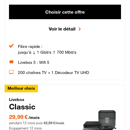
Choisir cette offre
Voir le détail
Fibre rapide :
jusqu'à ↓ 1 Gbit/s ↑ 700 Mbit/s
Livebox 5 : Wifi 5
200 chaînes TV + 1 Décodeur TV UHD
Meilleur choix
Livebox Classic Fibre
Livebox
Classic
29,99 € par mois pendant 12 mois puis 42,99 € par mois, Engagement 12 moi
29,99 €
/mois
pendant 12 mois puis
42,99 €/mois
Engagement 12 mois