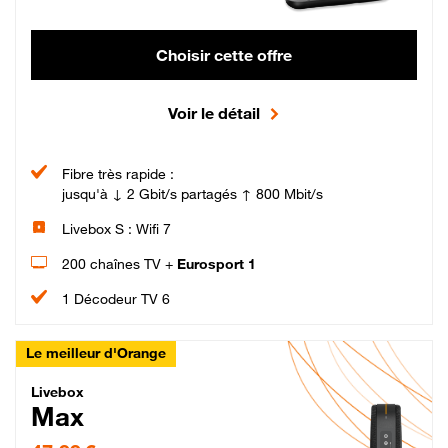
Choisir cette offre
Voir le détail
Fibre très rapide :
jusqu'à ↓ 2 Gbit/s partagés ↑ 800 Mbit/s
Livebox S : Wifi 7
200 chaînes TV +
Eurosport 1
1 Décodeur TV 6
Le meilleur d'Orange
Livebox Max Fibre
Livebox
Max
47,99 € par mois pendant 12 mois puis 57,99 € par mois, Engagement 12 moi