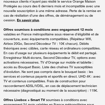
nouveaux clients n’ayant pas résilié le service Orange Maison
Protégée au cours des 6 derniers mois et incompatible avec une
nouvelle souscription à une même adresse. Perte de la remise en
cas de résiliation d’une des offres, de déménagement ou de
cession.
En savoir plus
.
Offres soumises à conditions avec engagement 12 mois
valables en France métropolitaine sous réserve d’éligibilité et de
couverture, avec équipements compatibles. (Répéteur Wifi,
Airbox 20Go, Second Décodeur TV : 10€ chacun). Débits
théoriques avec câbles, carte réseau et ordinateurs compatibles.
En cas d’usage sur plusieurs équipements le débit est partagé.
Enregistreur Multi-écrans, Second Décodeur TV, options avec
activations nécessaires. TV d’Orange sur mobile et tablette :
accès au Bouquet Basic. Liste des chaînes TV susceptibles
d’évolution. Ne sont pas compris dans le bouquet basic : les
services et contenus payants et sportifs en direct. UHD 4K : avec
TV et contenus compatibles. Frais de construction pour
raccordement ADSL/VDSL, en cas de déplacement technicien
nécessaire (diagnostiqué au moment de la souscription) : 119€.
Offres Livebox + Smart TV
soumises à conditions avec
engagement 24 mois valables en France métropolitaine sous