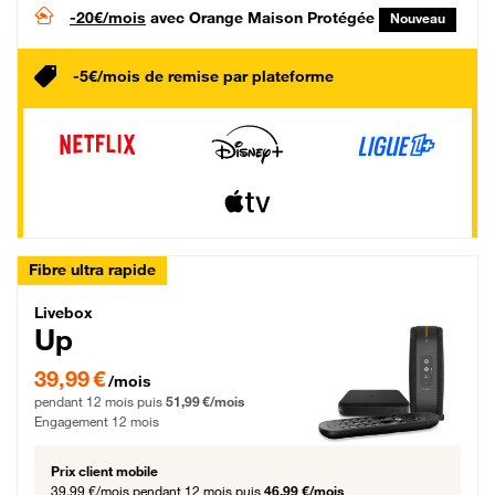
-20€/mois
avec Orange Maison Protégée
Nouveau
-5€/mois de remise par plateforme
Fibre ultra rapide
Livebox Up Fibre
Livebox
Up
39,99 € par mois pendant 12 mois puis 51,99 € par mois, Engagement 12 moi
39,99 €
/mois
pendant 12 mois puis
51,99 €/mois
Engagement 12 mois
Prix client mobile
39,99 €/mois
pendant 12 mois puis
46,99 €/mois