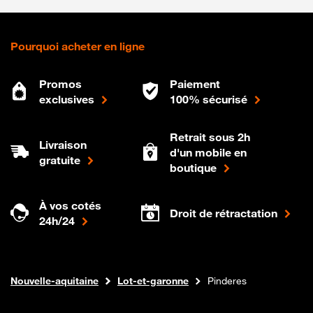
Pourquoi acheter en ligne
Promos
Paiement
exclusives
100% sécurisé
Retrait sous 2h
Livraison
d'un mobile en
gratuite
boutique
À vos cotés
Droit de rétractation
24h/24
Internet fibre
Boutique Orange
Nouvelle-aquitaine
Lot-et-garonne
Pinderes