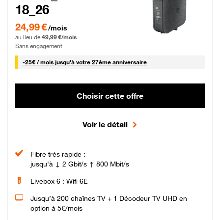
18_26
24,99 € par mois pendant 0 mois puis 49,99 € par mois, Sans engagement
24,99 €
/mois
au lieu de
49,99 €/mois
Sans engagement
25 € par mois
-
25€ / mois
jusqu'à votre 27ème anniversaire
Choisir cette offre
Voir le détail
Fibre très rapide :
jusqu'à ↓ 2 Gbit/s ↑ 800 Mbit/s
Livebox 6 : Wifi 6E
Jusqu’à 200 chaînes TV + 1 Décodeur TV UHD en
option à 5€/mois