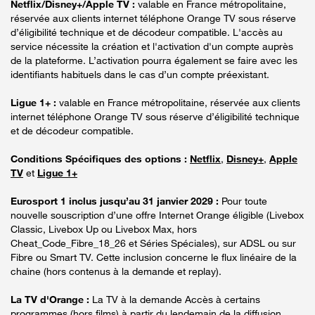
Netflix/Disney+/Apple TV :
valable en France métropolitaine,
réservée aux clients internet téléphone Orange TV sous réserve
d’éligibilité technique et de décodeur compatible. L'accès au
service nécessite la création et l'activation d'un compte auprès
de la plateforme. L’activation pourra également se faire avec les
identifiants habituels dans le cas d’un compte préexistant.
Ligue 1+ :
valable en France métropolitaine, réservée aux clients
internet téléphone Orange TV sous réserve d’éligibilité technique
et de décodeur compatible.
Conditions Spécifiques des options :
Netflix
,
Disney+
,
Apple
TV
et
Ligue 1+
Eurosport 1 inclus jusqu’au 31 janvier 2029 :
Pour toute
nouvelle souscription d’une offre Internet Orange éligible (Livebox
Classic, Livebox Up ou Livebox Max, hors
Cheat_Code_Fibre_18_26 et Séries Spéciales), sur ADSL ou sur
Fibre ou Smart TV. Cette inclusion concerne le flux linéaire de la
chaine (hors contenus à la demande et replay).
La TV d'Orange :
La TV à la demande Accès à certains
programmes (hors films) à partir du lendemain de la diffusion