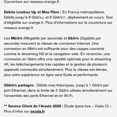
Couverture sur reseaux.orange.fr.
Débits Livebox Up et Max Fibre :
En France métropolitaine.
Débits jusqu’à 8 Gbit/s↓ et 8 Gbit/s↑, déploiement en cours. Test
d’éligibilité sur orange.fr. Plus d’informations sur la couverture sur
reseaux.orange.fr
Les
Mbit/s
(Mégabits par seconde) et
Gbit/s
(Gigabits par
seconde) mesurent la vitesse de connexion Internet. Une
connexion en Mbt/s est suffisante pour des usages courants
comme le streaming HD et la navigation web. En revanche, une
connexion en Gbt/s offre une rapidité optimale pour le streaming
4K, les téléchargements très rapides et la gestion de plusieurs
appareils connectés simultanément. Plus la vitesse est élevée,
plus votre expérience en ligne sera fluide et performante.
2Gbit/s partagés
: Débits max théoriques, jusqu’à 1 Gbit/s par
port Ethernet, dans la limite de 2 Gbit/s utilisés simultanément sur
l’ensemble des ports Ethernet et en Wi-Fi.
** Service Client de l'Année 2026 :
Étude Ipsos bva – Viséo CI –
Plus d'infos sur
escda.fr