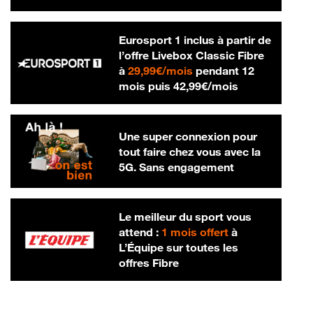
Eurosport 1 inclus à partir de
l’offre Livebox Classic Fibre
29,99 € par mois
à
29,99€/mois
pendant 12
42,99 € par m
mois puis
42,99€/mois
Une super connexion pour
tout faire chez vous avec la
5G. Sans engagement
Le meilleur du sport vous
attend :
1 mois offert
à
L’Équipe sur toutes les
offres Fibre