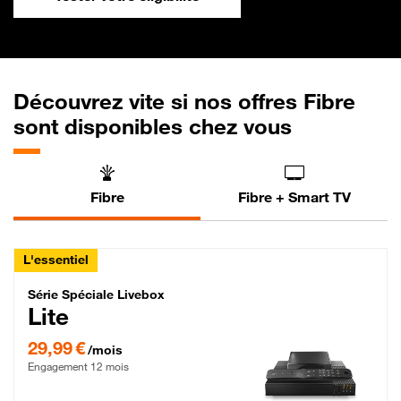
Découvrez vite si nos offres Fibre
sont disponibles chez vous
Fibre
Fibre + Smart TV
L'essentiel
Série Spéciale Livebox Lite Fibre
Série Spéciale Livebox
Lite
29,99 € par mois , Engagement 12 mois
29,99 €
/mois
Engagement 12 mois