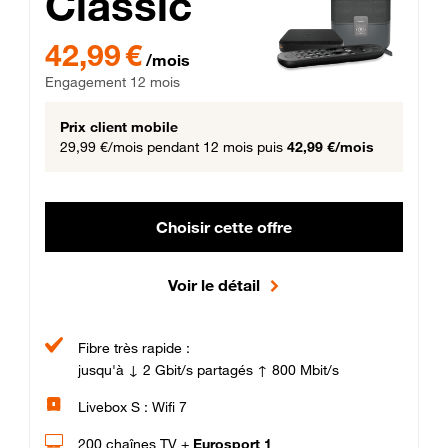
Classic
42,99 € par mois , Engagement 12 mois
42,99 €
/mois
Engagement 12 mois
Prix client mobile
29,99 €/mois
pendant 12 mois puis
42,99 €/mois
Choisir cette offre
Voir le détail
Fibre très rapide :
jusqu'à ↓ 2 Gbit/s partagés ↑ 800 Mbit/s
Livebox S : Wifi 7
200 chaînes TV +
Eurosport 1