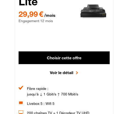
Lite
29,99 € par mois , Engagement 12 mois
29,99 €
/mois
Engagement 12 mois
Choisir cette offre
Voir le détail
Fibre rapide :
jusqu'à ↓ 1 Gbit/s ↑ 700 Mbit/s
Livebox 5 : Wifi 5
200 chaînes TV + 1 Décodeur TV UHD