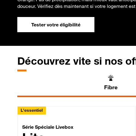
douceur. Vérifiez dès maintenant si votre logement est é
Tester votre éligibilité
Découvrez vite si nos of
Fibre
L'essentiel
Série Spéciale Livebox 
Série Spéciale Livebox