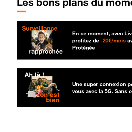
Les bons plans du mom
En ce moment, avec Liv
20
profitez de
-
20€/mois
av
Protégée
Une super connexion po
vous avec la 5G. Sans