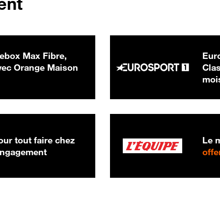
ent
ebox Max Fibre,
Euro
 € par mois
ec Orange Maison
Clas
moi
ur tout faire chez
Le m
 engagement
offe