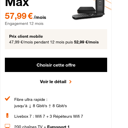
Max
57,99 € par mois , Engagement 12 mois
57,99 €
/mois
Engagement 12 mois
Prix client mobile
47,99 €/mois
pendant 12 mois puis
52,99 €/mois
Choisir cette offre
Voir le détail
Fibre ultra rapide :
jusqu'à ↓ 8 Gbit/s ↑ 8 Gbit/s
Livebox 7 : Wifi 7 + 3 Répéteurs Wifi 7
200 chaînes TV +
Eurosport 1