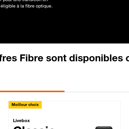
ligible à la fibre optique.
fres Fibre sont disponibles
Meilleur choix
Lite Fibre
Livebox Classic Fibre
Livebox