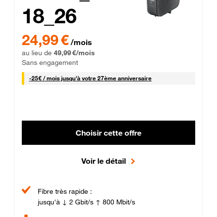
18_26
24,99 € par mois pendant 0 mois puis 49,99 € par mois, Sans 
24,99 €
/mois
au lieu de
49,99 €/mois
Sans engagement
25 € par mois
-
25€ / mois
jusqu'à votre 27ème anniversaire
Choisir cette offre
Voir le détail
Fibre très rapide :
jusqu'à ↓ 2 Gbit/s ↑ 800 Mbit/s