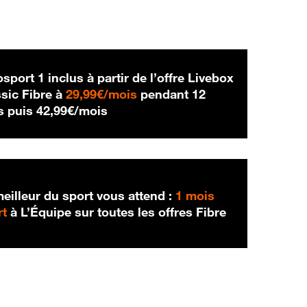
sport 1 inclus à partir de l’offre Livebox
29,99 € par mois
sic Fibre à
29,99€/mois
pendant 12
42,99 € par mois
s puis
42,99€/mois
eilleur du sport vous attend :
1 mois
rt
à L’Équipe sur toutes les offres Fibre