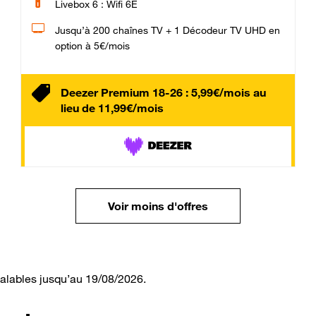
Livebox 6 : Wifi 6E
Jusqu’à 200 chaînes TV + 1 Décodeur TV UHD en
option à 5€/mois
Deezer Premium 18-26 : 5,99€/mois au
lieu de 11,99€/mois
Voir moins d'offres
valables jusqu’au 19/08/2026.