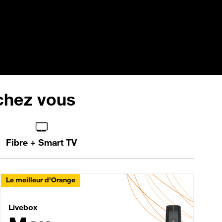
 chez vous
Fibre + Smart TV
Le meilleur d'Orange
Livebox Max Fibre
Livebox