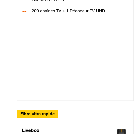
200 chaînes TV + 1 Décodeur TV UHD
Fibre ultra rapide
Livebox Up Fibre
Livebox