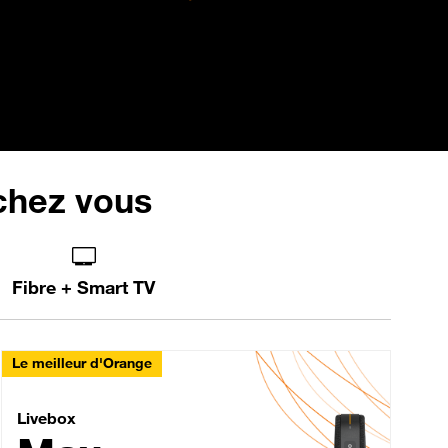
 chez vous
Fibre + Smart TV
Le meilleur d'Orange
Livebox Max Fibre
Livebox