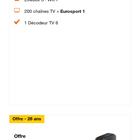
200 chaînes TV +
Eurosport 1
1 Décodeur TV 6
Offre - 26 ans
Cheat_Code Fibre_18_26
Offre