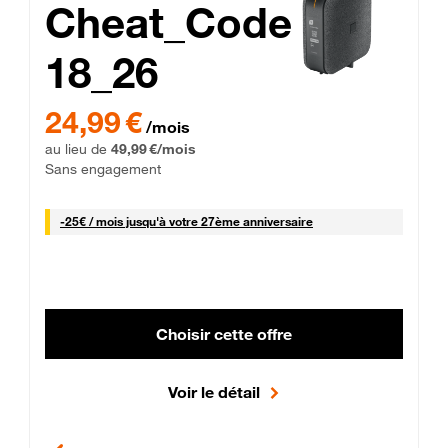
Cheat_Code
18_26
 Engagement 12 mois
24,99 € par mois pendant 0 mois puis 49,99 € par mois, Sans 
24,99 €
/mois
au lieu de
49,99 €/mois
Sans engagement
25 € par mois
-
25€ / mois
jusqu'à votre 27ème anniversaire
Choisir cette offre
Voir le détail