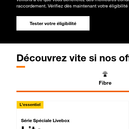
raccordement. Vérifiez dès maintenant votre éligibilité à
Tester votre éligibilité
Découvrez vite si nos of
Fibre
L'essentiel
Série Spéciale Livebox 
Série Spéciale Livebox