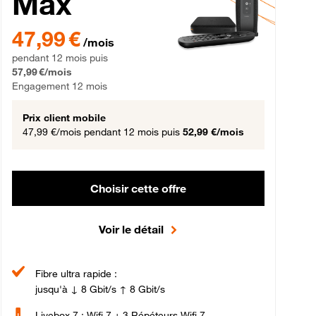
Max
gement 12 mois
47,99 € par mois pendant 12 mois puis 57,99 € par mois, Engageme
47,99 €
/mois
pendant 12 mois puis
57,99 €/mois
Engagement 12 mois
Prix client mobile
47,99 €/mois
pendant 12 mois puis
52,99 €/mois
Choisir cette offre
Voir le détail
Fibre ultra rapide :
jusqu'à ↓ 8 Gbit/s ↑ 8 Gbit/s
Livebox 7 : Wifi 7 + 3 Répéteurs Wifi 7