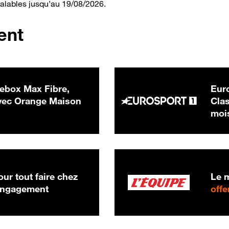
valables jusqu’au 19/08/2026.
ent
ebox Max Fibre,
Euro
 € par mois
ec Orange Maison
Clas
moi
ur tout faire chez
Le m
 engagement
offe