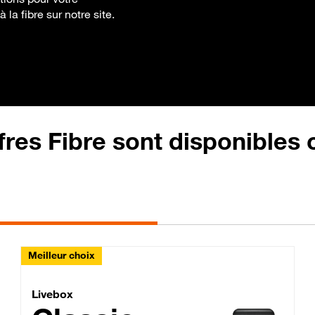
 la fibre sur notre site.
fres Fibre sont disponibles
Meilleur choix
Lite Fibre
Livebox Classic Fibre
Livebox