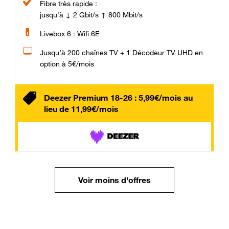
Fibre très rapide :
jusqu'à ↓ 2 Gbit/s ↑ 800 Mbit/s
Livebox 6 : Wifi 6E
Jusqu’à 200 chaînes TV + 1 Décodeur TV UHD en
option à 5€/mois
Deezer Premium 18-26 : 5,99€/mois au
lieu de 11,99€/mois
Voir moins d'offres