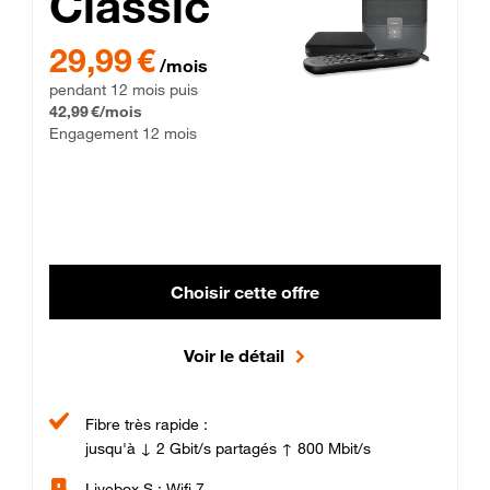
Classic
29,99 € par mois pendant 12 mois puis 42,99 € par mois, Enga
29,99 €
/mois
pendant 12 mois puis
42,99 €/mois
Engagement 12 mois
Choisir cette offre
Voir le détail
Fibre très rapide :
jusqu'à ↓ 2 Gbit/s partagés ↑ 800 Mbit/s
Livebox S : Wifi 7