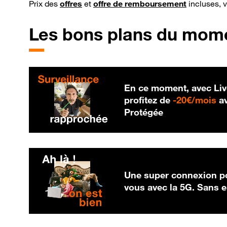
Prix des
offres
et
offre de remboursement
incluses, 
Les bons plans du mom
En ce moment, avec Liv
20
profitez de
-
20€/mois
av
Protégée
Une super connexion po
vous avec la 5G. Sans