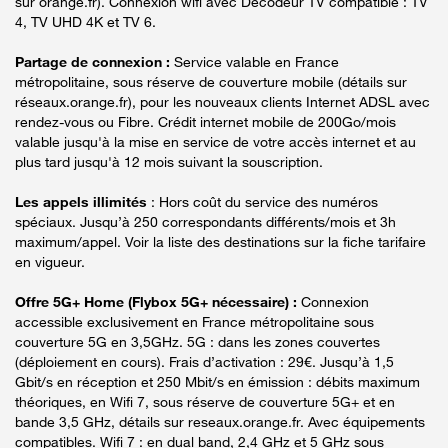
sur orange.fr). Connexion wifi avec Décodeur TV compatible : TV
4, TV UHD 4K et TV 6.
Partage de connexion :
Service valable en France
métropolitaine, sous réserve de couverture mobile (détails sur
réseaux.orange.fr), pour les nouveaux clients Internet ADSL avec
rendez-vous ou Fibre. Crédit internet mobile de 200Go/mois
valable jusqu'à la mise en service de votre accès internet et au
plus tard jusqu'à 12 mois suivant la souscription.
Les appels illimités
: Hors coût du service des numéros
spéciaux. Jusqu’à 250 correspondants différents/mois et 3h
maximum/appel. Voir la liste des destinations sur la fiche tarifaire
en vigueur.
Offre 5G+ Home (Flybox 5G+ nécessaire) :
Connexion
accessible exclusivement en France métropolitaine sous
couverture 5G en 3,5GHz. 5G : dans les zones couvertes
(déploiement en cours). Frais d’activation : 29€. Jusqu’à 1,5
Gbit/s en réception et 250 Mbit/s en émission : débits maximum
théoriques, en Wifi 7, sous réserve de couverture 5G+ et en
bande 3,5 GHz, détails sur reseaux.orange.fr. Avec équipements
compatibles. Wifi 7 : en dual band, 2,4 GHz et 5 GHz sous