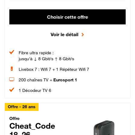
Choisir cette offre
Voir le détail
Fibre ultra rapide :
jusqu'à ↓ 8 Gbit/s ↑ 8 Gbit/s
Livebox 7 : Wifi 7 + 1 Répéteur Wifi 7
200 chaînes TV +
Eurosport 1
1 Décodeur TV 6
Offre - 26 ans
Cheat_Code Fibre_18_26
Offre
Cheat_Code
18_26