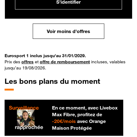
S'identifier
Voir moins d'offres
Eurosport 1 inclus jusqu'au 31/01/2029.
Prix des
offres
et
offre de remboursement
incluses, valables
jusqu’au 19/08/2026.
Les bons plans du moment
En ce moment, avec Livebox
Max Fibre, profitez de
20 € par mois
-
20€/mois
avec Orange
Maison Protégée