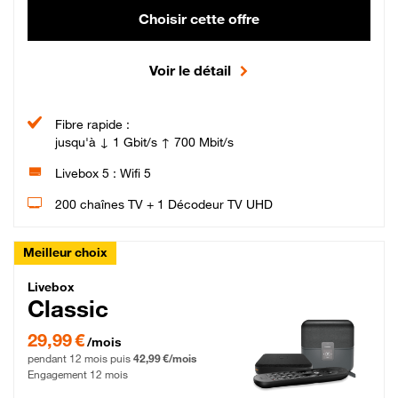
Choisir cette offre
Voir le détail
Fibre rapide :
jusqu'à ↓ 1 Gbit/s ↑ 700 Mbit/s
Livebox 5 : Wifi 5
200 chaînes TV + 1 Décodeur TV UHD
Meilleur choix
Livebox Classic Fibre
Livebox
Classic
29,99 € par mois pendant 12 mois puis 42,99 € par mois, Engagement 12 moi
29,99 €
/mois
pendant 12 mois puis
42,99 €/mois
Engagement 12 mois