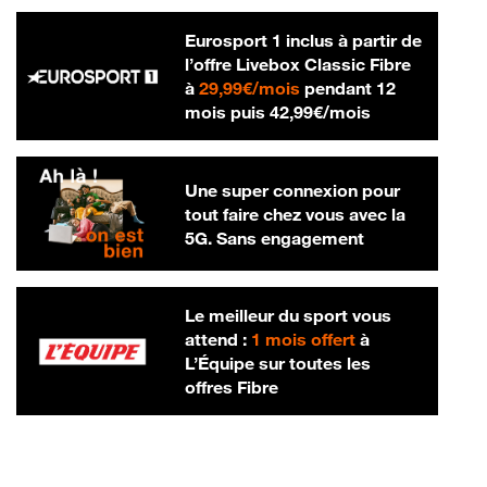
Eurosport 1 inclus à partir de
l’offre Livebox Classic Fibre
29,99 € par mois
à
29,99€/mois
pendant 12
42,99 € par m
mois puis
42,99€/mois
Une super connexion pour
tout faire chez vous avec la
5G. Sans engagement
Le meilleur du sport vous
attend :
1 mois offert
à
L’Équipe sur toutes les
offres Fibre