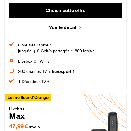
Choisir cette offre
Voir le détail
Fibre très rapide :
jusqu'à ↓ 2 Gbit/s partagés ↑ 800 Mbit/s
Livebox S : Wifi 7
200 chaînes TV +
Eurosport 1
1 Décodeur TV 6
Le meilleur d'Orange
Livebox Max Fibre
Livebox
Max
47,99 € par mois pendant 12 mois puis 57,99 € par mois, Engagement 12 moi
47,99 €
/mois