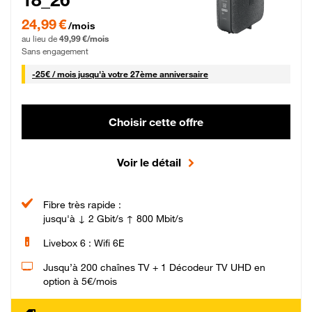
24,99 € par mois pendant 0 mois puis 49,99 € par mois, Sans engagement
24,99 €
/mois
au lieu de
49,99 €/mois
Sans engagement
25 € par mois
-
25€ / mois
jusqu'à votre 27ème anniversaire
Choisir cette offre
Voir le détail
Fibre très rapide :
jusqu'à ↓ 2 Gbit/s ↑ 800 Mbit/s
Livebox 6 : Wifi 6E
Jusqu’à 200 chaînes TV + 1 Décodeur TV UHD en
option à 5€/mois