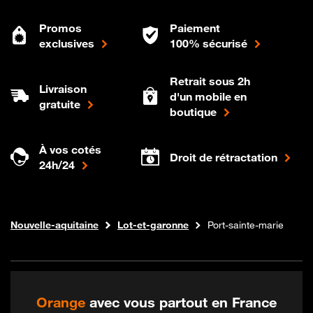
Promos
Paiement
exclusives
100% sécurisé
Retrait sous 2h
Livraison
d'un mobile en
gratuite
boutique
À vos cotés
Droit de rétractation
24h/24
Internet fibre
Boutique Orange
Nouvelle-aquitaine
Lot-et-garonne
Port-sainte-marie