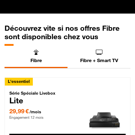
Découvrez vite si nos offres Fibre
sont disponibles chez vous
Fibre
Fibre + Smart TV
L'essentiel
Série Spéciale Livebox Lite Fibre
Série Spéciale Livebox
Lite
29,99 € par mois , Engagement 12 mois
29,99 €
/mois
Engagement 12 mois