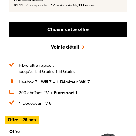
39,99 €/mois
pendant 12 mois puis
46,99 €/mois
Choisir cette offre
Voir le détail
Fibre ultra rapide :
jusqu'à ↓ 8 Gbit/s ↑ 8 Gbit/s
Livebox 7 : Wifi 7 + 1 Répéteur Wifi 7
200 chaînes TV +
Eurosport 1
1 Décodeur TV 6
Offre - 26 ans
Cheat_Code Fibre_18_26
Offre