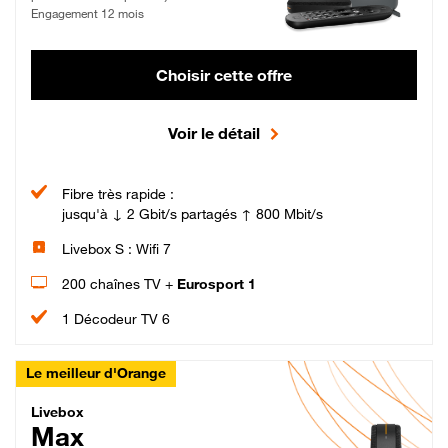
Engagement 12 mois
Choisir cette offre
Voir le détail
Fibre très rapide :
jusqu'à ↓ 2 Gbit/s partagés ↑ 800 Mbit/s
Livebox S : Wifi 7
200 chaînes TV +
Eurosport 1
1 Décodeur TV 6
Le meilleur d'Orange
Livebox Max Fibre
Livebox
Max