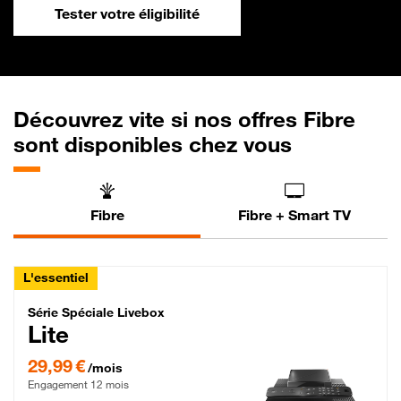
Tester votre éligibilité
Découvrez vite si nos offres Fibre
sont disponibles chez vous
Fibre
Fibre + Smart TV
L'essentiel
Série Spéciale Livebox Lite Fibre
Série Spéciale Livebox
Lite
29,99 € par mois , Engagement 12 mois
29,99 €
/mois
Engagement 12 mois