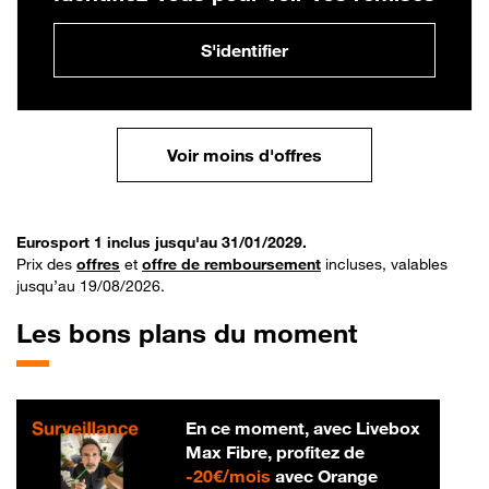
S'identifier
Voir moins d'offres
Eurosport 1 inclus jusqu'au 31/01/2029.
Prix des
offres
et
offre de remboursement
incluses, valables
jusqu’au 19/08/2026.
Les bons plans du moment
En ce moment, avec Livebox
Max Fibre, profitez de
20 € par mois
-
20€/mois
avec Orange