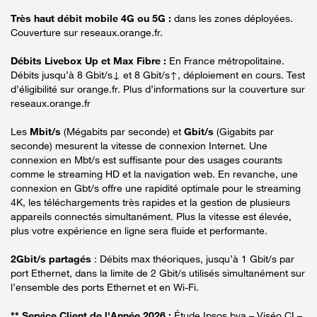
Très haut débit mobile 4G ou 5G :
dans les zones déployées.
Couverture sur reseaux.orange.fr.
Débits Livebox Up et Max Fibre :
En France métropolitaine.
Débits jusqu’à 8 Gbit/s↓ et 8 Gbit/s↑, déploiement en cours. Test
d’éligibilité sur orange.fr. Plus d’informations sur la couverture sur
reseaux.orange.fr
Les
Mbit/s
(Mégabits par seconde) et
Gbit/s
(Gigabits par
seconde) mesurent la vitesse de connexion Internet. Une
connexion en Mbt/s est suffisante pour des usages courants
comme le streaming HD et la navigation web. En revanche, une
connexion en Gbt/s offre une rapidité optimale pour le streaming
4K, les téléchargements très rapides et la gestion de plusieurs
appareils connectés simultanément. Plus la vitesse est élevée,
plus votre expérience en ligne sera fluide et performante.
2Gbit/s partagés
: Débits max théoriques, jusqu’à 1 Gbit/s par
port Ethernet, dans la limite de 2 Gbit/s utilisés simultanément sur
l’ensemble des ports Ethernet et en Wi-Fi.
** Service Client de l'Année 2026 :
Étude Ipsos bva – Viséo CI –