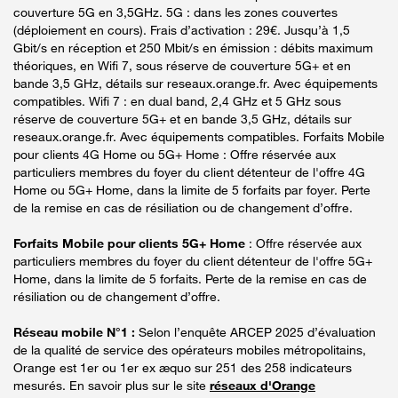
couverture 5G en 3,5GHz. 5G : dans les zones couvertes
(déploiement en cours). Frais d’activation : 29€. Jusqu’à 1,5
Gbit/s en réception et 250 Mbit/s en émission : débits maximum
théoriques, en Wifi 7, sous réserve de couverture 5G+ et en
bande 3,5 GHz, détails sur reseaux.orange.fr. Avec équipements
compatibles. Wifi 7 : en dual band, 2,4 GHz et 5 GHz sous
réserve de couverture 5G+ et en bande 3,5 GHz, détails sur
reseaux.orange.fr. Avec équipements compatibles. Forfaits Mobile
pour clients 4G Home ou 5G+ Home : Offre réservée aux
particuliers membres du foyer du client détenteur de l'offre 4G
Home ou 5G+ Home, dans la limite de 5 forfaits par foyer. Perte
de la remise en cas de résiliation ou de changement d’offre.
Forfaits Mobile pour clients 5G+ Home
: Offre réservée aux
particuliers membres du foyer du client détenteur de l'offre 5G+
Home, dans la limite de 5 forfaits. Perte de la remise en cas de
résiliation ou de changement d’offre.
Réseau mobile N°1 :
Selon l’enquête ARCEP 2025 d’évaluation
de la qualité de service des opérateurs mobiles métropolitains,
Orange est 1er ou 1er ex æquo sur 251 des 258 indicateurs
mesurés. En savoir plus sur le site
réseaux d'Orange