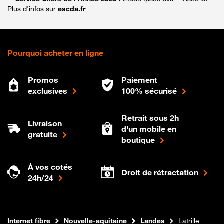
Plus d'infos sur
escda.fr
Pourquoi acheter en ligne
Promos
Paiement
exclusives
100% sécurisé
Retrait sous 2h
Livraison
d'un mobile en
gratuite
boutique
À vos cotés
Droit de rétractation
24h/24
Boutique Orange
Internet fibre
Nouvelle-aquitaine
Landes
Latrille