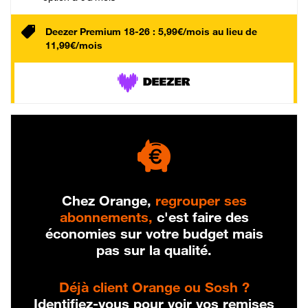
Deezer Premium 18-26 : 5,99€/mois au lieu de
11,99€/mois
Chez Orange,
regrouper ses
abonnements,
c'est faire des
économies sur votre budget mais
pas sur la qualité.
Déjà client Orange ou Sosh ?
Identifiez-vous pour voir vos remises