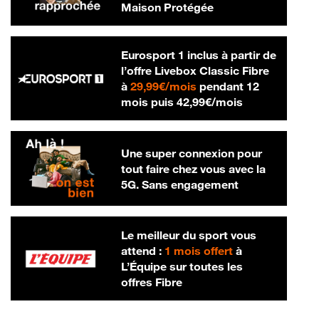
Maison Protégée
Eurosport 1 inclus à partir de
l’offre Livebox Classic Fibre
29,99 € par mois
à
29,99€/mois
pendant 12
42,99 € par m
mois puis
42,99€/mois
Une super connexion pour
tout faire chez vous avec la
5G. Sans engagement
Le meilleur du sport vous
attend :
1 mois offert
à
L’Équipe sur toutes les
offres Fibre