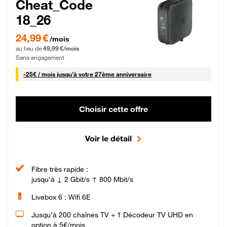
Cheat_Code
18_26
24,99 € par mois pendant 0 mois puis 49,99 € par mois, Sans engagement
24,99 €
/mois
au lieu de
49,99 €/mois
Sans engagement
25 € par mois
-
25€ / mois
jusqu'à votre 27ème anniversaire
Choisir cette offre
Voir le détail
Fibre très rapide :
jusqu'à ↓ 2 Gbit/s ↑ 800 Mbit/s
Livebox 6 : Wifi 6E
Jusqu’à 200 chaînes TV + 1 Décodeur TV UHD en
option à 5€/mois