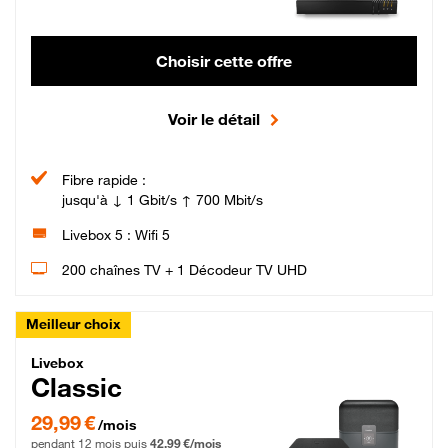
Choisir cette offre
Voir le détail
Fibre rapide :
jusqu'à ↓ 1 Gbit/s ↑ 700 Mbit/s
Livebox 5 : Wifi 5
200 chaînes TV + 1 Décodeur TV UHD
Meilleur choix
Livebox Classic Fibre
Livebox
Classic
29,99 € par mois pendant 12 mois puis 42,99 € par mois, Engagement 12 moi
29,99 €
/mois
pendant 12 mois puis
42,99 €/mois