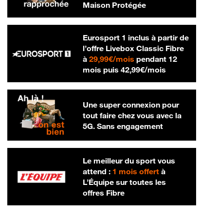
Maison Protégée
Eurosport 1 inclus à partir de
l’offre Livebox Classic Fibre
29,99 € par mois
à
29,99€/mois
pendant 12
42,99 € par m
mois puis
42,99€/mois
Une super connexion pour
tout faire chez vous avec la
5G. Sans engagement
Le meilleur du sport vous
attend :
1 mois offert
à
L’Équipe sur toutes les
offres Fibre