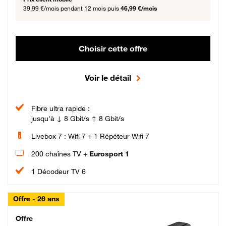
39,99 €/mois
pendant 12 mois puis
46,99 €/mois
Choisir cette offre
Voir le détail
Fibre ultra rapide :
jusqu'à ↓ 8 Gbit/s ↑ 8 Gbit/s
Livebox 7 : Wifi 7 + 1 Répéteur Wifi 7
200 chaînes TV +
Eurosport 1
1 Décodeur TV 6
Offre - 26 ans
Cheat_Code Fibre_18_26
Offre