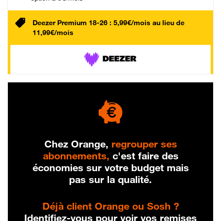
Deezer Premium 18-26 : 5,99€/mois au lieu de
11,99€/mois
Chez Orange,
regrouper ses
abonnements,
c'est faire des
économies sur votre budget mais
pas sur la qualité.
Déjà client Orange ou Sosh ?
Identifiez-vous pour voir vos remises