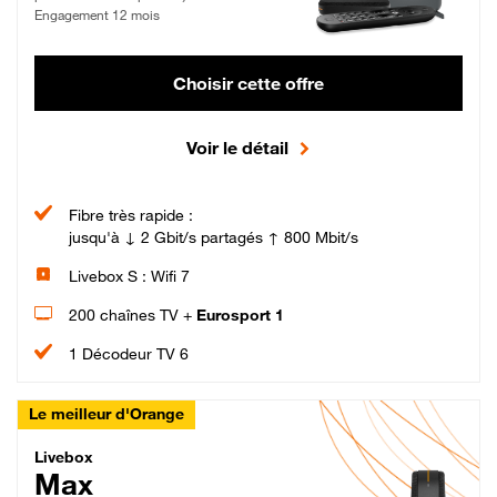
Engagement 12 mois
Choisir cette offre
Voir le détail
Fibre très rapide :
jusqu'à ↓ 2 Gbit/s partagés ↑ 800 Mbit/s
Livebox S : Wifi 7
200 chaînes TV +
Eurosport 1
1 Décodeur TV 6
Le meilleur d'Orange
Livebox Max Fibre
Livebox
Max