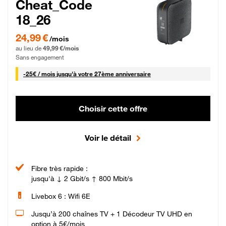
Cheat_Code
18_26
24,99 € par mois pendant 0 mois puis 49,99 € par mois, Sans engagement
24,99 €
/mois
au lieu de
49,99 €/mois
Sans engagement
25 € par mois
-
25€ / mois
jusqu'à votre 27ème anniversaire
Choisir cette offre
Voir le détail
Fibre très rapide :
jusqu'à ↓ 2 Gbit/s ↑ 800 Mbit/s
Livebox 6 : Wifi 6E
Jusqu’à 200 chaînes TV + 1 Décodeur TV UHD en
option à 5€/mois