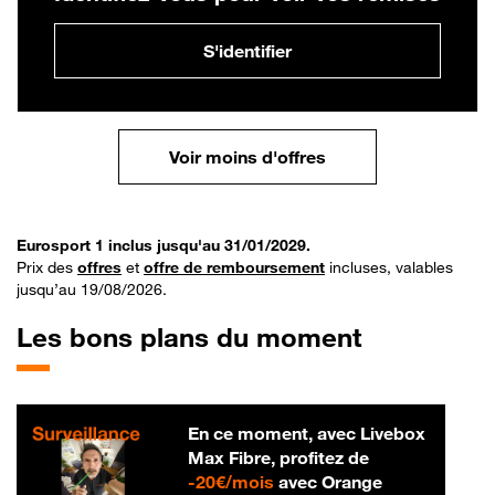
S'identifier
Voir moins d'offres
Eurosport 1 inclus jusqu'au 31/01/2029.
Prix des
offres
et
offre de remboursement
incluses, valables
jusqu’au 19/08/2026.
Les bons plans du moment
En ce moment, avec Livebox
Max Fibre, profitez de
20 € par mois
-
20€/mois
avec Orange