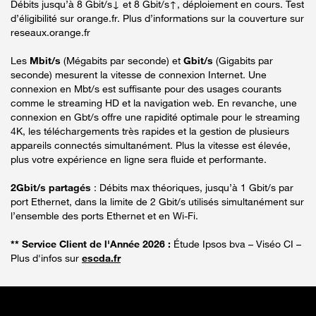
Débits jusqu’à 8 Gbit/s↓ et 8 Gbit/s↑, déploiement en cours. Test
d’éligibilité sur orange.fr. Plus d’informations sur la couverture sur
reseaux.orange.fr
Les
Mbit/s
(Mégabits par seconde) et
Gbit/s
(Gigabits par
seconde) mesurent la vitesse de connexion Internet. Une
connexion en Mbt/s est suffisante pour des usages courants
comme le streaming HD et la navigation web. En revanche, une
connexion en Gbt/s offre une rapidité optimale pour le streaming
4K, les téléchargements très rapides et la gestion de plusieurs
appareils connectés simultanément. Plus la vitesse est élevée,
plus votre expérience en ligne sera fluide et performante.
2Gbit/s partagés
: Débits max théoriques, jusqu’à 1 Gbit/s par
port Ethernet, dans la limite de 2 Gbit/s utilisés simultanément sur
l’ensemble des ports Ethernet et en Wi-Fi.
** Service Client de l'Année 2026 :
Étude Ipsos bva – Viséo CI –
Plus d'infos sur
escda.fr