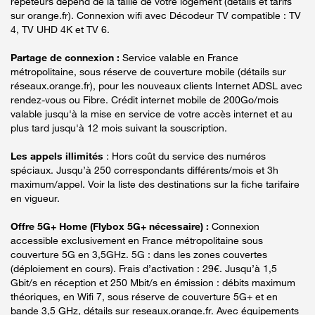
répéteurs dépend de la taille de votre logement (détails et tarifs
sur orange.fr). Connexion wifi avec Décodeur TV compatible : TV
4, TV UHD 4K et TV 6.
Partage de connexion :
Service valable en France
métropolitaine, sous réserve de couverture mobile (détails sur
réseaux.orange.fr), pour les nouveaux clients Internet ADSL avec
rendez-vous ou Fibre. Crédit internet mobile de 200Go/mois
valable jusqu'à la mise en service de votre accès internet et au
plus tard jusqu'à 12 mois suivant la souscription.
Les appels illimités
: Hors coût du service des numéros
spéciaux. Jusqu’à 250 correspondants différents/mois et 3h
maximum/appel. Voir la liste des destinations sur la fiche tarifaire
en vigueur.
Offre 5G+ Home (Flybox 5G+ nécessaire) :
Connexion
accessible exclusivement en France métropolitaine sous
couverture 5G en 3,5GHz. 5G : dans les zones couvertes
(déploiement en cours). Frais d’activation : 29€. Jusqu’à 1,5
Gbit/s en réception et 250 Mbit/s en émission : débits maximum
théoriques, en Wifi 7, sous réserve de couverture 5G+ et en
bande 3,5 GHz, détails sur reseaux.orange.fr. Avec équipements