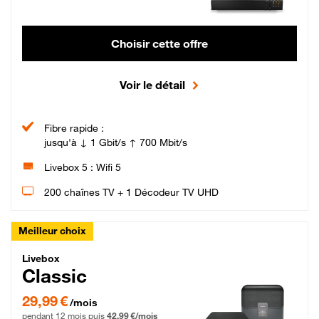
Choisir cette offre
Voir le détail
Fibre rapide :
jusqu'à ↓ 1 Gbit/s ↑ 700 Mbit/s
Livebox 5 : Wifi 5
200 chaînes TV + 1 Décodeur TV UHD
Meilleur choix
Livebox Classic Fibre
Livebox
Classic
29,99 € par mois pendant 12 mois puis 42,99 € par mois, Engagement 12 moi
29,99 €
/mois
pendant 12 mois puis
42,99 €/mois