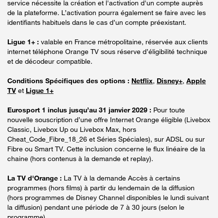
service nécessite la création et l'activation d'un compte auprès
de la plateforme. L’activation pourra également se faire avec les
identifiants habituels dans le cas d’un compte préexistant.
Ligue 1+ :
valable en France métropolitaine, réservée aux clients
internet téléphone Orange TV sous réserve d’éligibilité technique
et de décodeur compatible.
Conditions Spécifiques des options :
Netflix
,
Disney+
,
Apple
TV
et
Ligue 1+
Eurosport 1 inclus jusqu’au 31 janvier 2029 :
Pour toute
nouvelle souscription d’une offre Internet Orange éligible (Livebox
Classic, Livebox Up ou Livebox Max, hors
Cheat_Code_Fibre_18_26 et Séries Spéciales), sur ADSL ou sur
Fibre ou Smart TV. Cette inclusion concerne le flux linéaire de la
chaine (hors contenus à la demande et replay).
La TV d'Orange :
La TV à la demande Accès à certains
programmes (hors films) à partir du lendemain de la diffusion
(hors programmes de Disney Channel disponibles le lundi suivant
la diffusion) pendant une période de 7 à 30 jours (selon le
programme).