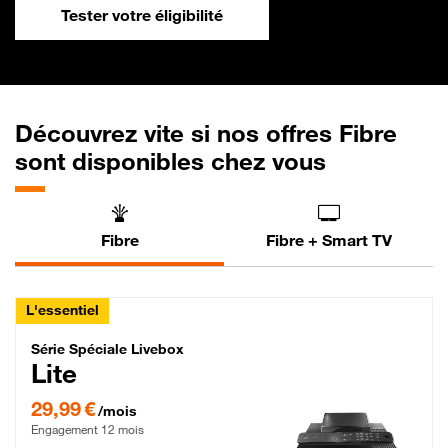
Tester votre éligibilité
Découvrez vite si nos offres Fibre
sont disponibles chez vous
Fibre
Fibre + Smart TV
L'essentiel
Série Spéciale Livebox Lite Fibre
Série Spéciale Livebox
Lite
29,99 € par mois , Engagement 12 mois
29,99 €
/mois
Engagement 12 mois