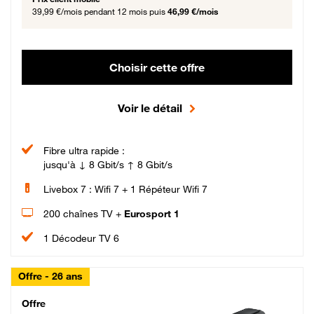
39,99 €/mois
pendant 12 mois puis
46,99 €/mois
Choisir cette offre
Voir le détail
Fibre ultra rapide :
jusqu'à ↓ 8 Gbit/s ↑ 8 Gbit/s
Livebox 7 : Wifi 7 + 1 Répéteur Wifi 7
200 chaînes TV +
Eurosport 1
1 Décodeur TV 6
Offre - 26 ans
Cheat_Code Fibre_18_26
Offre