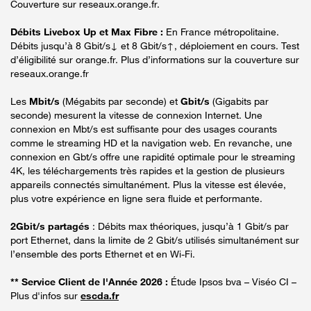
Couverture sur reseaux.orange.fr.
Débits Livebox Up et Max Fibre :
En France métropolitaine.
Débits jusqu’à 8 Gbit/s↓ et 8 Gbit/s↑, déploiement en cours. Test
d’éligibilité sur orange.fr. Plus d’informations sur la couverture sur
reseaux.orange.fr
Les
Mbit/s
(Mégabits par seconde) et
Gbit/s
(Gigabits par
seconde) mesurent la vitesse de connexion Internet. Une
connexion en Mbt/s est suffisante pour des usages courants
comme le streaming HD et la navigation web. En revanche, une
connexion en Gbt/s offre une rapidité optimale pour le streaming
4K, les téléchargements très rapides et la gestion de plusieurs
appareils connectés simultanément. Plus la vitesse est élevée,
plus votre expérience en ligne sera fluide et performante.
2Gbit/s partagés
: Débits max théoriques, jusqu’à 1 Gbit/s par
port Ethernet, dans la limite de 2 Gbit/s utilisés simultanément sur
l’ensemble des ports Ethernet et en Wi-Fi.
** Service Client de l'Année 2026 :
Étude Ipsos bva – Viséo CI –
Plus d'infos sur
escda.fr