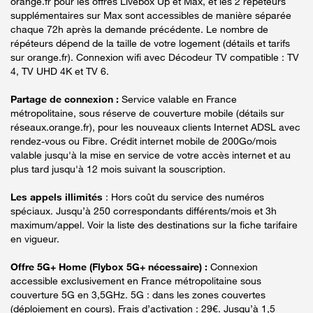
orange.fr pour les offres Livebox Up et Max, et les 2 répéteurs
supplémentaires sur Max sont accessibles de manière séparée
chaque 72h après la demande précédente. Le nombre de
répéteurs dépend de la taille de votre logement (détails et tarifs
sur orange.fr). Connexion wifi avec Décodeur TV compatible : TV
4, TV UHD 4K et TV 6.
Partage de connexion :
Service valable en France
métropolitaine, sous réserve de couverture mobile (détails sur
réseaux.orange.fr), pour les nouveaux clients Internet ADSL avec
rendez-vous ou Fibre. Crédit internet mobile de 200Go/mois
valable jusqu'à la mise en service de votre accès internet et au
plus tard jusqu'à 12 mois suivant la souscription.
Les appels illimités
: Hors coût du service des numéros
spéciaux. Jusqu’à 250 correspondants différents/mois et 3h
maximum/appel. Voir la liste des destinations sur la fiche tarifaire
en vigueur.
Offre 5G+ Home (Flybox 5G+ nécessaire) :
Connexion
accessible exclusivement en France métropolitaine sous
couverture 5G en 3,5GHz. 5G : dans les zones couvertes
(déploiement en cours). Frais d’activation : 29€. Jusqu’à 1,5