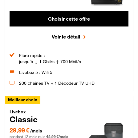
Choisir cette offre
Voir le détail
Fibre rapide :
jusqu'à ↓ 1 Gbit/s ↑ 700 Mbit/s
Livebox 5 : Wifi 5
200 chaînes TV + 1 Décodeur TV UHD
Meilleur choix
Livebox Classic Fibre
Livebox
Classic
29,99 € par mois pendant 12 mois puis 42,99 € par mois, Engagement 12 moi
29,99 €
/mois
pendant 12 mois puis
42,99 €/mois