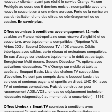
nouveaux clients n’ayant pas résilié le service Orange Maison
Protégée au cours des 6 derniers mois et incompatible avec une
nouvelle souscription à une même adresse. Perte de la remise en
cas de résiliation d’une des offres, de déménagement ou de
cession.
En savoir plus
.
Offres soumises à conditions avec engagement 12 mois
valables en France métropolitaine sous réserve d’éligibilité et de
couverture, avec équipements compatibles. (Répéteur Wifi,
Airbox 20Go, Second Décodeur TV : 10€ chacun). Débits
théoriques avec câbles, carte réseau et ordinateurs compatibles.
En cas d’usage sur plusieurs équipements le débit est partagé.
Enregistreur Multi-écrans, Second Décodeur TV, options avec
activations nécessaires. TV d’Orange sur mobile et tablette :
accès au Bouquet Basic. Liste des chaînes TV susceptibles
d’évolution. Ne sont pas compris dans le bouquet basic : les
services et contenus payants et sportifs en direct. UHD 4K : avec
TV et contenus compatibles. Frais de construction pour
raccordement ADSL/VDSL, en cas de déplacement technicien
nécessaire (diagnostiqué au moment de la souscription) : 119€.
Offres Livebox + Smart TV
soumises à conditions avec
engagement 24 mois valables en France métropolitaine sous