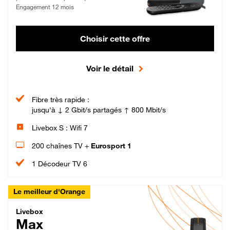
Engagement 12 mois
Choisir cette offre
Voir le détail
Fibre très rapide :
jusqu'à ↓ 2 Gbit/s partagés ↑ 800 Mbit/s
Livebox S : Wifi 7
200 chaînes TV +
Eurosport 1
1 Décodeur TV 6
Le meilleur d'Orange
Livebox Max Fibre
Livebox
Max