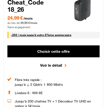
Cheat_Code
18_26
24,99 € par mois pendant 0 mois puis 49,99 € par mois, Sans engagement
24,99 €
/mois
au lieu de
49,99 €/mois
Sans engagement
25 € par mois
-
25€ / mois
jusqu'à votre 27ème anniversaire
Choisir cette offre
Voir le détail
Fibre très rapide :
jusqu'à ↓ 2 Gbit/s ↑ 800 Mbit/s
Livebox 6 : Wifi 6E
Jusqu’à 200 chaînes TV + 1 Décodeur TV UHD en
option à 5€/mois