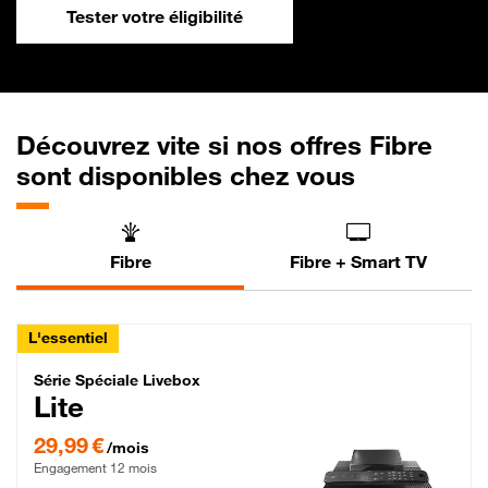
Tester votre éligibilité
Découvrez vite si nos offres Fibre
sont disponibles chez vous
Fibre
Fibre + Smart TV
L'essentiel
Série Spéciale Livebox Lite Fibre
Série Spéciale Livebox
Lite
29,99 € par mois , Engagement 12 mois
29,99 €
/mois
Engagement 12 mois