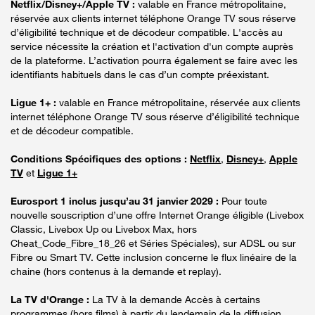
Netflix/Disney+/Apple TV :
valable en France métropolitaine,
réservée aux clients internet téléphone Orange TV sous réserve
d’éligibilité technique et de décodeur compatible. L'accès au
service nécessite la création et l'activation d'un compte auprès
de la plateforme. L’activation pourra également se faire avec les
identifiants habituels dans le cas d’un compte préexistant.
Ligue 1+ :
valable en France métropolitaine, réservée aux clients
internet téléphone Orange TV sous réserve d’éligibilité technique
et de décodeur compatible.
Conditions Spécifiques des options :
Netflix
,
Disney+
,
Apple
TV
et
Ligue 1+
Eurosport 1 inclus jusqu’au 31 janvier 2029 :
Pour toute
nouvelle souscription d’une offre Internet Orange éligible (Livebox
Classic, Livebox Up ou Livebox Max, hors
Cheat_Code_Fibre_18_26 et Séries Spéciales), sur ADSL ou sur
Fibre ou Smart TV. Cette inclusion concerne le flux linéaire de la
chaine (hors contenus à la demande et replay).
La TV d'Orange :
La TV à la demande Accès à certains
programmes (hors films) à partir du lendemain de la diffusion