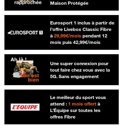
Maison Protégée
Eurosport 1 inclus à partir de
l’offre Livebox Classic Fibre
29,99 € par mois
à
29,99€/mois
pendant 12
42,99 € par m
mois puis
42,99€/mois
Une super connexion pour
tout faire chez vous avec la
5G. Sans engagement
Le meilleur du sport vous
attend :
1 mois offert
à
L’Équipe sur toutes les
offres Fibre