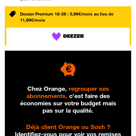
Deezer Premium 18-26 : 5,99€/mois au lieu de
11,99€/mois
Chez Orange,
regrouper ses
abonnements,
c'est faire des
économies sur votre budget mais
pas sur la qualité.
Déjà client Orange ou Sosh ?
Identifiez-vous pour voir vos remises