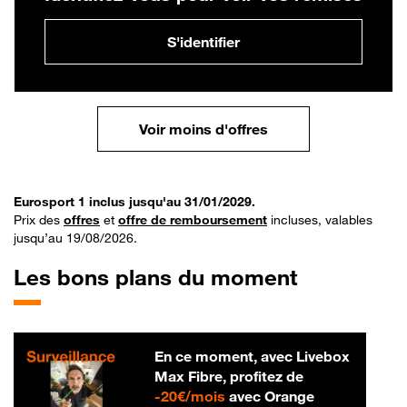
S'identifier
Voir moins d'offres
Eurosport 1 inclus jusqu'au 31/01/2029.
Prix des
offres
et
offre de remboursement
incluses, valables
jusqu’au 19/08/2026.
Les bons plans du moment
En ce moment, avec Livebox
Max Fibre, profitez de
20 € par mois
-
20€/mois
avec Orange