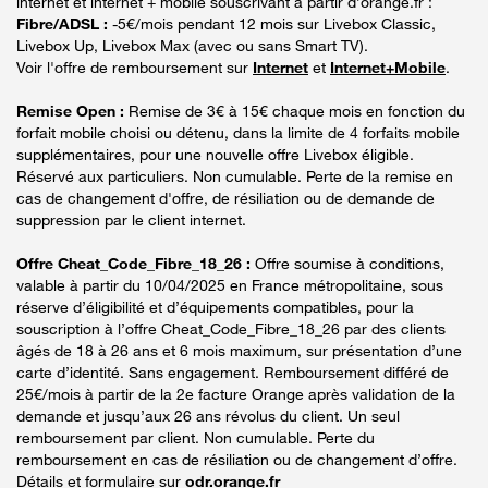
internet et internet + mobile souscrivant à partir d’orange.fr :
Fibre/ADSL :
-5€/mois pendant 12 mois sur Livebox Classic,
Livebox Up, Livebox Max (avec ou sans Smart TV).
Voir l'offre de remboursement sur
Internet
et
Internet+Mobile
.
Remise Open :
Remise de 3€ à 15€ chaque mois en fonction du
forfait mobile choisi ou détenu, dans la limite de 4 forfaits mobile
supplémentaires, pour une nouvelle offre Livebox éligible.
Réservé aux particuliers. Non cumulable. Perte de la remise en
cas de changement d'offre, de résiliation ou de demande de
suppression par le client internet.
Offre Cheat_Code_Fibre_18_26 :
Offre soumise à conditions,
valable à partir du 10/04/2025 en France métropolitaine, sous
réserve d’éligibilité et d’équipements compatibles, pour la
souscription à l’offre Cheat_Code_Fibre_18_26 par des clients
âgés de 18 à 26 ans et 6 mois maximum, sur présentation d’une
carte d’identité. Sans engagement. Remboursement différé de
25€/mois à partir de la 2e facture Orange après validation de la
demande et jusqu’aux 26 ans révolus du client. Un seul
remboursement par client. Non cumulable. Perte du
remboursement en cas de résiliation ou de changement d’offre.
Détails et formulaire sur
odr.orange.fr