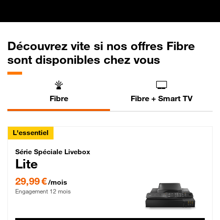
Découvrez vite si nos offres Fibre
sont disponibles chez vous
Fibre
Fibre + Smart TV
L'essentiel
Série Spéciale Livebox Lite Fibre
Série Spéciale Livebox
Lite
29,99 € par mois , Engagement 12 mois
29,99 €
/mois
Engagement 12 mois