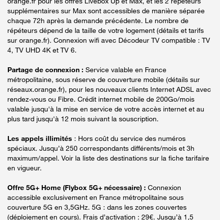
orange.fr pour les offres Livebox Up et Max, et les 2 répéteurs
supplémentaires sur Max sont accessibles de manière séparée
chaque 72h après la demande précédente. Le nombre de
répéteurs dépend de la taille de votre logement (détails et tarifs
sur orange.fr). Connexion wifi avec Décodeur TV compatible : TV
4, TV UHD 4K et TV 6.
Partage de connexion :
Service valable en France
métropolitaine, sous réserve de couverture mobile (détails sur
réseaux.orange.fr), pour les nouveaux clients Internet ADSL avec
rendez-vous ou Fibre. Crédit internet mobile de 200Go/mois
valable jusqu'à la mise en service de votre accès internet et au
plus tard jusqu'à 12 mois suivant la souscription.
Les appels illimités
: Hors coût du service des numéros
spéciaux. Jusqu’à 250 correspondants différents/mois et 3h
maximum/appel. Voir la liste des destinations sur la fiche tarifaire
en vigueur.
Offre 5G+ Home (Flybox 5G+ nécessaire) :
Connexion
accessible exclusivement en France métropolitaine sous
couverture 5G en 3,5GHz. 5G : dans les zones couvertes
(déploiement en cours). Frais d’activation : 29€. Jusqu’à 1,5