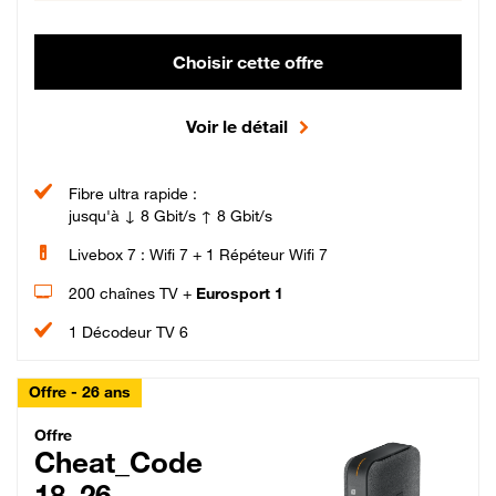
Choisir cette offre
Voir le détail
Fibre ultra rapide :
jusqu'à ↓ 8 Gbit/s ↑ 8 Gbit/s
Livebox 7 : Wifi 7 + 1 Répéteur Wifi 7
200 chaînes TV +
Eurosport 1
1 Décodeur TV 6
Offre - 26 ans
Cheat_Code Fibre_18_26
Offre
Cheat_Code
18_26