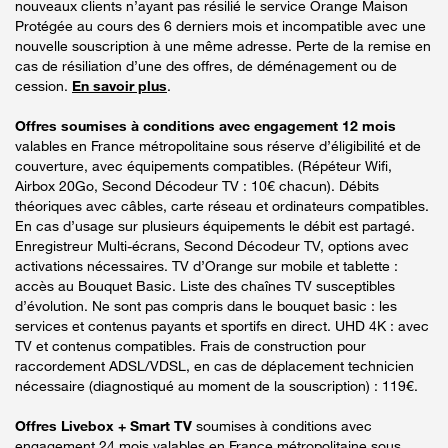
nouveaux clients n’ayant pas résilié le service Orange Maison
Protégée au cours des 6 derniers mois et incompatible avec une
nouvelle souscription à une même adresse. Perte de la remise en
cas de résiliation d’une des offres, de déménagement ou de
cession.
En savoir plus
.
Offres soumises à conditions avec engagement 12 mois
valables en France métropolitaine sous réserve d’éligibilité et de
couverture, avec équipements compatibles. (Répéteur Wifi,
Airbox 20Go, Second Décodeur TV : 10€ chacun). Débits
théoriques avec câbles, carte réseau et ordinateurs compatibles.
En cas d’usage sur plusieurs équipements le débit est partagé.
Enregistreur Multi-écrans, Second Décodeur TV, options avec
activations nécessaires. TV d’Orange sur mobile et tablette :
accès au Bouquet Basic. Liste des chaînes TV susceptibles
d’évolution. Ne sont pas compris dans le bouquet basic : les
services et contenus payants et sportifs en direct. UHD 4K : avec
TV et contenus compatibles. Frais de construction pour
raccordement ADSL/VDSL, en cas de déplacement technicien
nécessaire (diagnostiqué au moment de la souscription) : 119€.
Offres Livebox + Smart TV
soumises à conditions avec
engagement 24 mois valables en France métropolitaine sous