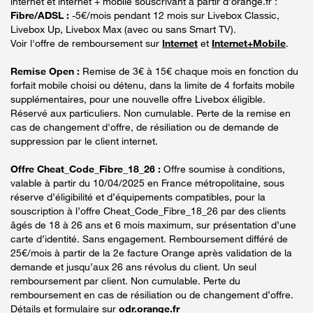
internet et internet + mobile souscrivant à partir d’orange.fr :
Fibre/ADSL :
-5€/mois pendant 12 mois sur Livebox Classic,
Livebox Up, Livebox Max (avec ou sans Smart TV).
Voir l'offre de remboursement sur
Internet
et
Internet+Mobile
.
Remise Open :
Remise de 3€ à 15€ chaque mois en fonction du
forfait mobile choisi ou détenu, dans la limite de 4 forfaits mobile
supplémentaires, pour une nouvelle offre Livebox éligible.
Réservé aux particuliers. Non cumulable. Perte de la remise en
cas de changement d'offre, de résiliation ou de demande de
suppression par le client internet.
Offre Cheat_Code_Fibre_18_26 :
Offre soumise à conditions,
valable à partir du 10/04/2025 en France métropolitaine, sous
réserve d’éligibilité et d’équipements compatibles, pour la
souscription à l’offre Cheat_Code_Fibre_18_26 par des clients
âgés de 18 à 26 ans et 6 mois maximum, sur présentation d’une
carte d’identité. Sans engagement. Remboursement différé de
25€/mois à partir de la 2e facture Orange après validation de la
demande et jusqu’aux 26 ans révolus du client. Un seul
remboursement par client. Non cumulable. Perte du
remboursement en cas de résiliation ou de changement d’offre.
Détails et formulaire sur
odr.orange.fr