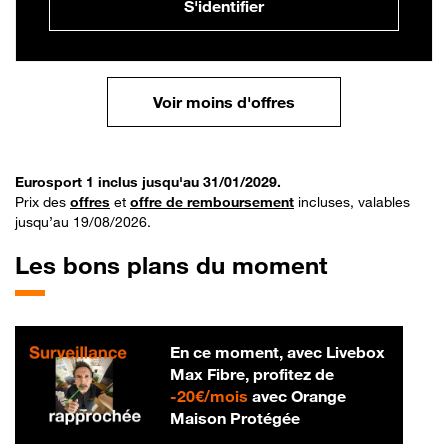
S'identifier
Voir moins d'offres
Eurosport 1 inclus jusqu'au 31/01/2029.
Prix des
offres
et
offre de remboursement
incluses, valables
jusqu’au 19/08/2026.
Les bons plans du moment
En ce moment, avec Livebox
Max Fibre, profitez de
20 € par mois
-
20€/mois
avec Orange
Maison Protégée