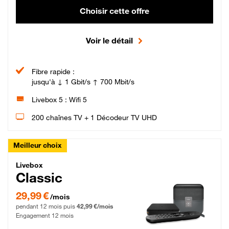
Choisir cette offre
Voir le détail
Fibre rapide :
jusqu'à ↓ 1 Gbit/s ↑ 700 Mbit/s
Livebox 5 : Wifi 5
200 chaînes TV + 1 Décodeur TV UHD
Meilleur choix
Livebox Classic Fibre
Livebox
Classic
29,99 € par mois pendant 12 mois puis 42,99 € par mois, Engagement 12 moi
29,99 €
/mois
pendant 12 mois puis
42,99 €/mois
Engagement 12 mois