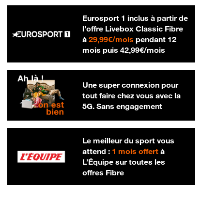
Eurosport 1 inclus à partir de
l’offre Livebox Classic Fibre
29,99 € par mois
à
29,99€/mois
pendant 12
42,99 € par m
mois puis
42,99€/mois
Une super connexion pour
tout faire chez vous avec la
5G. Sans engagement
Le meilleur du sport vous
attend :
1 mois offert
à
L’Équipe sur toutes les
offres Fibre