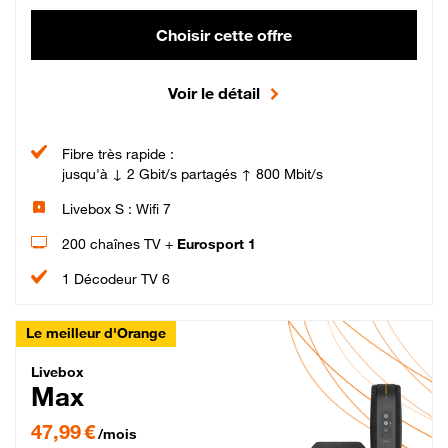
Choisir cette offre
Voir le détail
Fibre très rapide :
jusqu'à ↓ 2 Gbit/s partagés ↑ 800 Mbit/s
Livebox S : Wifi 7
200 chaînes TV +
Eurosport 1
1 Décodeur TV 6
Le meilleur d'Orange
Livebox Max Fibre
Livebox
Max
47,99 € par mois pendant 12 mois puis 57,99 € par mois, Engagement 12 moi
47,99 €
/mois