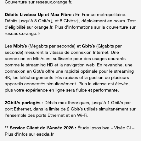
Couverture sur reseaux.orange.fr.
Débits Livebox Up et Max Fibre :
En France métropolitaine.
Débits jusqu’à 8 Gbit/s↓ et 8 Gbit/s↑, déploiement en cours. Test
d’éligibilité sur orange.fr. Plus d’informations sur la couverture sur
reseaux.orange.fr
Les
Mbit/s
(Mégabits par seconde) et
Gbit/s
(Gigabits par
seconde) mesurent la vitesse de connexion Internet. Une
connexion en Mbt/s est suffisante pour des usages courants
comme le streaming HD et la navigation web. En revanche, une
connexion en Gbt/s offre une rapidité optimale pour le streaming
4K, les téléchargements très rapides et la gestion de plusieurs
appareils connectés simultanément. Plus la vitesse est élevée,
plus votre expérience en ligne sera fluide et performante.
2Gbit/s partagés
: Débits max théoriques, jusqu’à 1 Gbit/s par
port Ethernet, dans la limite de 2 Gbit/s utilisés simultanément sur
l’ensemble des ports Ethernet et en Wi-Fi.
** Service Client de l'Année 2026 :
Étude Ipsos bva – Viséo CI –
Plus d'infos sur
escda.fr