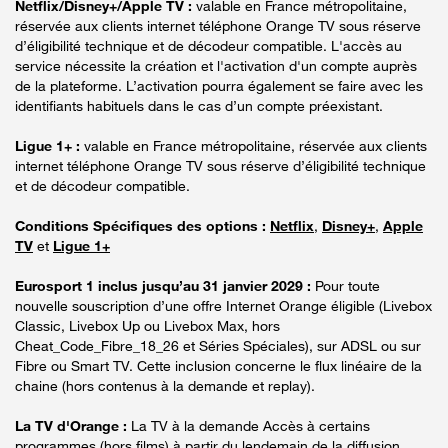
Netflix/Disney+/Apple TV :
valable en France métropolitaine,
réservée aux clients internet téléphone Orange TV sous réserve
d’éligibilité technique et de décodeur compatible. L'accès au
service nécessite la création et l'activation d'un compte auprès
de la plateforme. L’activation pourra également se faire avec les
identifiants habituels dans le cas d’un compte préexistant.
Ligue 1+ :
valable en France métropolitaine, réservée aux clients
internet téléphone Orange TV sous réserve d’éligibilité technique
et de décodeur compatible.
Conditions Spécifiques des options :
Netflix
,
Disney+
,
Apple
TV
et
Ligue 1+
Eurosport 1 inclus jusqu’au 31 janvier 2029 :
Pour toute
nouvelle souscription d’une offre Internet Orange éligible (Livebox
Classic, Livebox Up ou Livebox Max, hors
Cheat_Code_Fibre_18_26 et Séries Spéciales), sur ADSL ou sur
Fibre ou Smart TV. Cette inclusion concerne le flux linéaire de la
chaine (hors contenus à la demande et replay).
La TV d'Orange :
La TV à la demande Accès à certains
programmes (hors films) à partir du lendemain de la diffusion