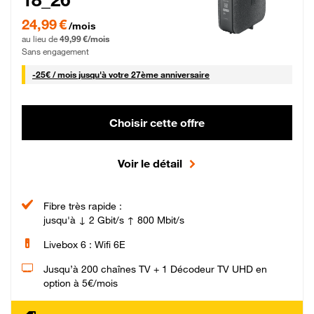
24,99 € par mois pendant 0 mois puis 49,99 € par mois, Sans engagement
24,99 €
/mois
au lieu de
49,99 €/mois
Sans engagement
25 € par mois
-
25€ / mois
jusqu'à votre 27ème anniversaire
Choisir cette offre
Voir le détail
Fibre très rapide :
jusqu'à ↓ 2 Gbit/s ↑ 800 Mbit/s
Livebox 6 : Wifi 6E
Jusqu’à 200 chaînes TV + 1 Décodeur TV UHD en
option à 5€/mois