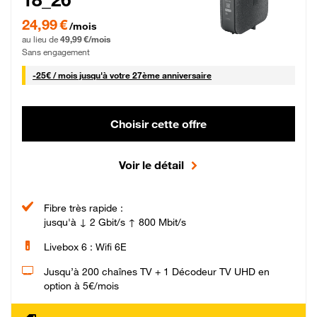
24,99 € par mois pendant 0 mois puis 49,99 € par mois, Sans engagement
24,99 €
/mois
au lieu de
49,99 €/mois
Sans engagement
25 € par mois
-
25€ / mois
jusqu'à votre 27ème anniversaire
Choisir cette offre
Voir le détail
Fibre très rapide :
jusqu'à ↓ 2 Gbit/s ↑ 800 Mbit/s
Livebox 6 : Wifi 6E
Jusqu’à 200 chaînes TV + 1 Décodeur TV UHD en
option à 5€/mois