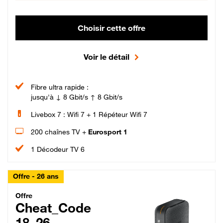
Choisir cette offre
Voir le détail
Fibre ultra rapide :
jusqu'à ↓ 8 Gbit/s ↑ 8 Gbit/s
Livebox 7 : Wifi 7 + 1 Répéteur Wifi 7
200 chaînes TV +
Eurosport 1
1 Décodeur TV 6
Offre - 26 ans
Cheat_Code Fibre_18_26
Offre
Cheat_Code
18_26