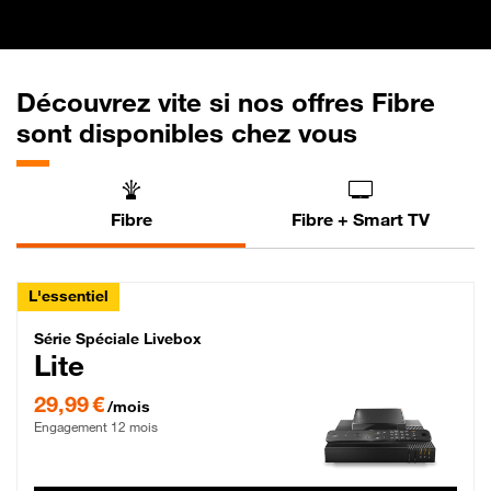
Découvrez vite si nos offres Fibre
sont disponibles chez vous
Fibre
Fibre + Smart TV
L'essentiel
Série Spéciale Livebox Lite Fibre
Série Spéciale Livebox
Lite
29,99 € par mois , Engagement 12 mois
29,99 €
/mois
Engagement 12 mois