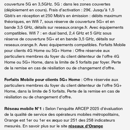
couverture 5G en 3,5GHz. 5G : dans les zones couvertes
(déploiement en cours). Frais d’activation : 29€. Jusqu’à 1,5
Gbit/s en réception et 250 Mbit/s en émission : débits maximum
théoriques, en Wifi 7, sous réserve de couverture 5G+ et en
bande 3,5 GHz, détails sur reseaux.orange.fr. Avec équipements
compatibles. Wifi 7 : en dual band, 2,4 GHz et 5 GHz sous
réserve de couverture 5G+ et en bande 3,5 GHz, détails sur
reseaux.orange.fr. Avec équipements compatibles. Forfaits Mobile
pour clients 4G Home ou 5G+ Home : Offre réservée aux
particuliers membres du foyer du client détenteur de l'offre 4G
Home ou 5G+ Home, dans la limite de 5 forfaits par foyer. Perte
de la remise en cas de résiliation ou de changement d’offre.
Forfaits Mobile pour clients 5G+ Home
: Offre réservée aux
particuliers membres du foyer du client détenteur de l'offre 5G+
Home, dans la limite de 5 forfaits. Perte de la remise en cas de
résiliation ou de changement d’offre.
Réseau mobile N°1 :
Selon l’enquête ARCEP 2025 d’évaluation
de la qualité de service des opérateurs mobiles métropolitains,
Orange est 1er ou 1er ex æquo sur 251 des 258 indicateurs
mesurés. En savoir plus sur le site
réseaux d'Orange