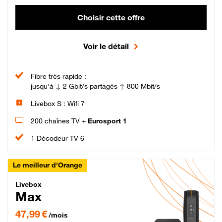
Choisir cette offre
Voir le détail
Fibre très rapide :
jusqu'à ↓ 2 Gbit/s partagés ↑ 800 Mbit/s
Livebox S : Wifi 7
200 chaînes TV +
Eurosport 1
1 Décodeur TV 6
Le meilleur d'Orange
Livebox Max Fibre
Livebox
Max
47,99 € par mois pendant 12 mois puis 57,99 € par mois, Engagement 12 moi
47,99 €
/mois