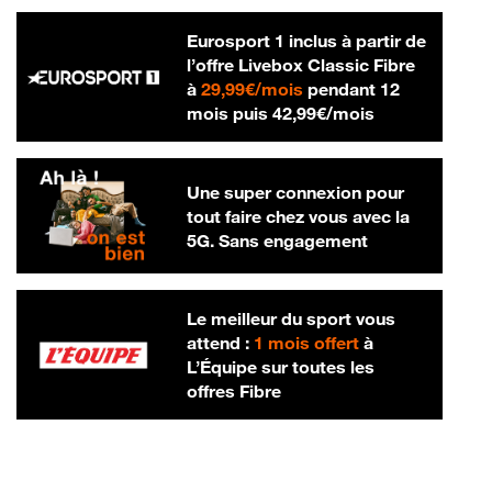
Eurosport 1 inclus à partir de
l’offre Livebox Classic Fibre
29,99 € par mois
à
29,99€/mois
pendant 12
42,99 € par m
mois puis
42,99€/mois
Une super connexion pour
tout faire chez vous avec la
5G. Sans engagement
Le meilleur du sport vous
attend :
1 mois offert
à
L’Équipe sur toutes les
offres Fibre