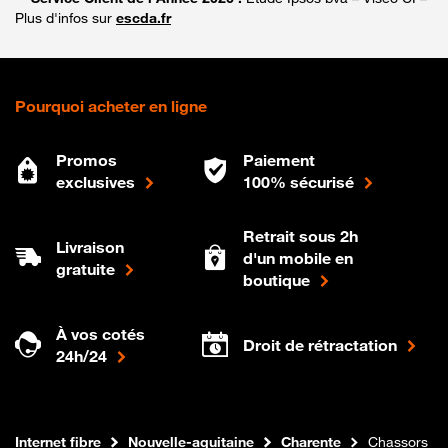
Plus d'infos sur
escda.fr
Pourquoi acheter en ligne
Promos
Paiement
exclusives
100% sécurisé
Retrait sous 2h
Livraison
d'un mobile en
gratuite
boutique
À vos cotés
Droit de rétractation
24h/24
Boutique Orange
Internet fibre
Nouvelle-aquitaine
Charente
Chassors