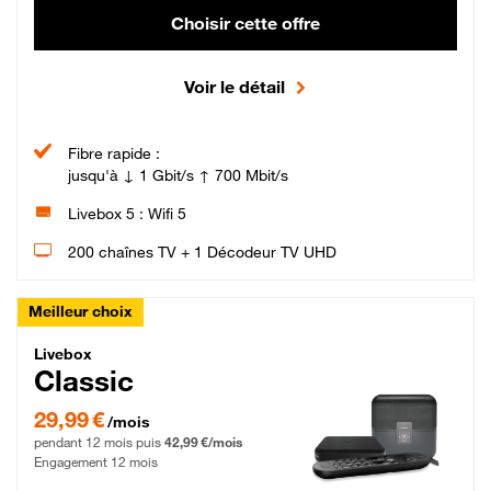
Choisir cette offre
Voir le détail
Fibre rapide :
jusqu'à ↓ 1 Gbit/s ↑ 700 Mbit/s
Livebox 5 : Wifi 5
200 chaînes TV + 1 Décodeur TV UHD
Meilleur choix
Livebox Classic Fibre
Livebox
Classic
29,99 € par mois pendant 12 mois puis 42,99 € par mois, Engagement 12 moi
29,99 €
/mois
pendant 12 mois puis
42,99 €/mois
Engagement 12 mois