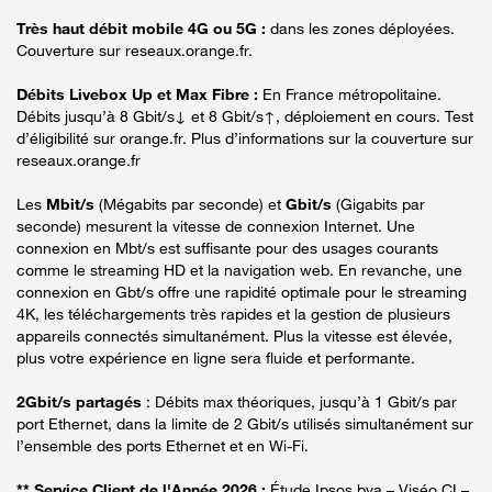
Très haut débit mobile 4G ou 5G :
dans les zones déployées.
Couverture sur reseaux.orange.fr.
Débits Livebox Up et Max Fibre :
En France métropolitaine.
Débits jusqu’à 8 Gbit/s↓ et 8 Gbit/s↑, déploiement en cours. Test
d’éligibilité sur orange.fr. Plus d’informations sur la couverture sur
reseaux.orange.fr
Les
Mbit/s
(Mégabits par seconde) et
Gbit/s
(Gigabits par
seconde) mesurent la vitesse de connexion Internet. Une
connexion en Mbt/s est suffisante pour des usages courants
comme le streaming HD et la navigation web. En revanche, une
connexion en Gbt/s offre une rapidité optimale pour le streaming
4K, les téléchargements très rapides et la gestion de plusieurs
appareils connectés simultanément. Plus la vitesse est élevée,
plus votre expérience en ligne sera fluide et performante.
2Gbit/s partagés
: Débits max théoriques, jusqu’à 1 Gbit/s par
port Ethernet, dans la limite de 2 Gbit/s utilisés simultanément sur
l’ensemble des ports Ethernet et en Wi-Fi.
** Service Client de l'Année 2026 :
Étude Ipsos bva – Viséo CI –