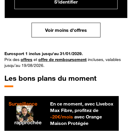
S'identifier
Voir moins d'offres
Eurosport 1 inclus jusqu'au 31/01/2029.
Prix des
offres
et
offre de remboursement
incluses, valables
jusqu’au 19/08/2026.
Les bons plans du moment
En ce moment, avec Livebox
Max Fibre, profitez de
20 € par mois
-
20€/mois
avec Orange
Maison Protégée