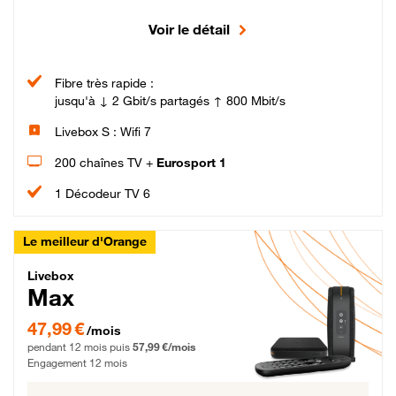
Voir le détail
Fibre très rapide :
jusqu'à ↓ 2 Gbit/s partagés ↑ 800 Mbit/s
Livebox S : Wifi 7
200 chaînes TV +
Eurosport 1
1 Décodeur TV 6
Le meilleur d'Orange
Livebox Max Fibre
Livebox
Max
47,99 € par mois pendant 12 mois puis 57,99 € par mois, Engagement 12 moi
47,99 €
/mois
pendant 12 mois puis
57,99 €/mois
Engagement 12 mois