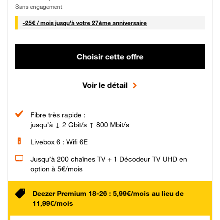
Sans engagement
25 € par mois
-
25€ / mois
jusqu'à votre 27ème anniversaire
Choisir cette offre
Voir le détail
Fibre très rapide :
jusqu'à ↓ 2 Gbit/s ↑ 800 Mbit/s
Livebox 6 : Wifi 6E
Jusqu’à 200 chaînes TV + 1 Décodeur TV UHD en
option à 5€/mois
Deezer Premium 18-26 : 5,99€/mois au lieu de
11,99€/mois