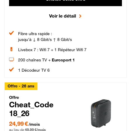
Voir le détail
Fibre ultra rapide :
jusqu'à ↓ 8 Gbit/s ↑ 8 Gbit/s
Livebox 7 : Wifi 7 + 1 Répéteur Wifi 7
200 chaînes TV +
Eurosport 1
1 Décodeur TV 6
Offre - 26 ans
Cheat_Code Fibre_18_26
Offre
Cheat_Code
18_26
24,99 € par mois pendant 0 mois puis 49,99 € par mois, Sans engagement
24,99 €
/mois
au lieu de
49,99 €/mois