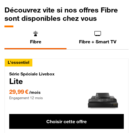
Découvrez vite si nos offres Fibre
sont disponibles chez vous
Fibre
Fibre + Smart TV
L'essentiel
Série Spéciale Livebox Lite Fibre
Série Spéciale Livebox
Lite
29,99 € par mois , Engagement 12 mois
29,99 €
/mois
Engagement 12 mois
Choisir cette offre