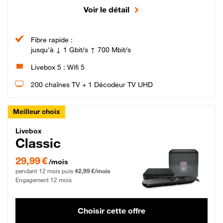
Voir le détail
Fibre rapide :
jusqu'à ↓ 1 Gbit/s ↑ 700 Mbit/s
Livebox 5 : Wifi 5
200 chaînes TV + 1 Décodeur TV UHD
Meilleur choix
Livebox Classic Fibre
Livebox
Classic
29,99 € par mois pendant 12 mois puis 42,99 € par mois, Engagement 12 moi
29,99 €
/mois
pendant 12 mois puis
42,99 €/mois
Engagement 12 mois
Choisir cette offre