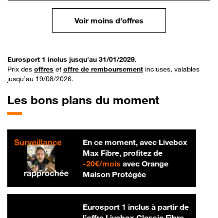
Voir moins d'offres
Eurosport 1 inclus jusqu'au 31/01/2029.
Prix des
offres
et
offre de remboursement
incluses, valables
jusqu’au 19/08/2026.
Les bons plans du moment
En ce moment, avec Livebox
Max Fibre, profitez de
20 € par mois
-
20€/mois
avec Orange
Maison Protégée
Eurosport 1 inclus à partir de
l’offre Livebox Classic Fibre