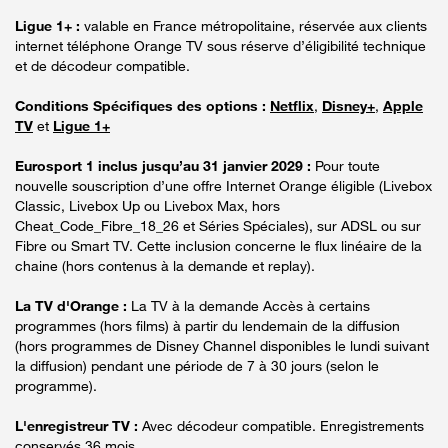
Ligue 1+ :
valable en France métropolitaine, réservée aux clients
internet téléphone Orange TV sous réserve d’éligibilité technique
et de décodeur compatible.
Conditions Spécifiques des options :
Netflix
,
Disney+
,
Apple
TV
et
Ligue 1+
Eurosport 1 inclus jusqu’au 31 janvier 2029 :
Pour toute
nouvelle souscription d’une offre Internet Orange éligible (Livebox
Classic, Livebox Up ou Livebox Max, hors
Cheat_Code_Fibre_18_26 et Séries Spéciales), sur ADSL ou sur
Fibre ou Smart TV. Cette inclusion concerne le flux linéaire de la
chaine (hors contenus à la demande et replay).
La TV d'Orange :
La TV à la demande Accès à certains
programmes (hors films) à partir du lendemain de la diffusion
(hors programmes de Disney Channel disponibles le lundi suivant
la diffusion) pendant une période de 7 à 30 jours (selon le
programme).
L'enregistreur TV :
Avec décodeur compatible. Enregistrements
conservés 36 mois.