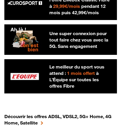
29,99 € par mois
à
29,99€/mois
pendant 12
42,99 € par m
mois puis
42,99€/mois
Une super connexion pour
tout faire chez vous avec la
5G. Sans engagement
Le meilleur du sport vous
attend :
1 mois offert
à
L’Équipe sur toutes les
offres Fibre
Découvrir les offres ADSL, VDSL2, 5G+ Home, 4G
Home, Satellite