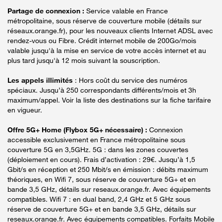
Partage de connexion :
Service valable en France
métropolitaine, sous réserve de couverture mobile (détails sur
réseaux.orange.fr), pour les nouveaux clients Internet ADSL avec
rendez-vous ou Fibre. Crédit internet mobile de 200Go/mois
valable jusqu'à la mise en service de votre accès internet et au
plus tard jusqu'à 12 mois suivant la souscription.
Les appels illimités
: Hors coût du service des numéros
spéciaux. Jusqu’à 250 correspondants différents/mois et 3h
maximum/appel. Voir la liste des destinations sur la fiche tarifaire
en vigueur.
Offre 5G+ Home (Flybox 5G+ nécessaire) :
Connexion
accessible exclusivement en France métropolitaine sous
couverture 5G en 3,5GHz. 5G : dans les zones couvertes
(déploiement en cours). Frais d’activation : 29€. Jusqu’à 1,5
Gbit/s en réception et 250 Mbit/s en émission : débits maximum
théoriques, en Wifi 7, sous réserve de couverture 5G+ et en
bande 3,5 GHz, détails sur reseaux.orange.fr. Avec équipements
compatibles. Wifi 7 : en dual band, 2,4 GHz et 5 GHz sous
réserve de couverture 5G+ et en bande 3,5 GHz, détails sur
reseaux.orange.fr. Avec équipements compatibles. Forfaits Mobile