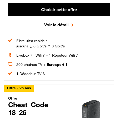
Choisir cette offre
Voir le détail
Fibre ultra rapide :
jusqu'à ↓ 8 Gbit/s ↑ 8 Gbit/s
Livebox 7 : Wifi 7 + 1 Répéteur Wifi 7
200 chaînes TV +
Eurosport 1
1 Décodeur TV 6
Offre - 26 ans
Cheat_Code Fibre_18_26
Offre
Cheat_Code
18_26