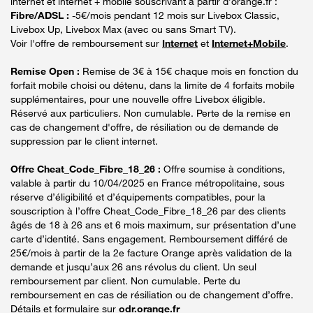
internet et internet + mobile souscrivant à partir d’orange.fr :
Fibre/ADSL :
-5€/mois pendant 12 mois sur Livebox Classic,
Livebox Up, Livebox Max (avec ou sans Smart TV).
Voir l'offre de remboursement sur
Internet
et
Internet+Mobile
.
Remise Open :
Remise de 3€ à 15€ chaque mois en fonction du
forfait mobile choisi ou détenu, dans la limite de 4 forfaits mobile
supplémentaires, pour une nouvelle offre Livebox éligible.
Réservé aux particuliers. Non cumulable. Perte de la remise en
cas de changement d'offre, de résiliation ou de demande de
suppression par le client internet.
Offre Cheat_Code_Fibre_18_26 :
Offre soumise à conditions,
valable à partir du 10/04/2025 en France métropolitaine, sous
réserve d’éligibilité et d’équipements compatibles, pour la
souscription à l’offre Cheat_Code_Fibre_18_26 par des clients
âgés de 18 à 26 ans et 6 mois maximum, sur présentation d’une
carte d’identité. Sans engagement. Remboursement différé de
25€/mois à partir de la 2e facture Orange après validation de la
demande et jusqu’aux 26 ans révolus du client. Un seul
remboursement par client. Non cumulable. Perte du
remboursement en cas de résiliation ou de changement d’offre.
Détails et formulaire sur
odr.orange.fr