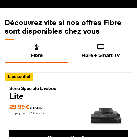
Découvrez vite si nos offres Fibre
sont disponibles chez vous
Fibre
Fibre + Smart TV
L'essentiel
Série Spéciale Livebox Lite Fibre
Série Spéciale Livebox
Lite
29,99 € par mois , Engagement 12 mois
29,99 €
/mois
Engagement 12 mois