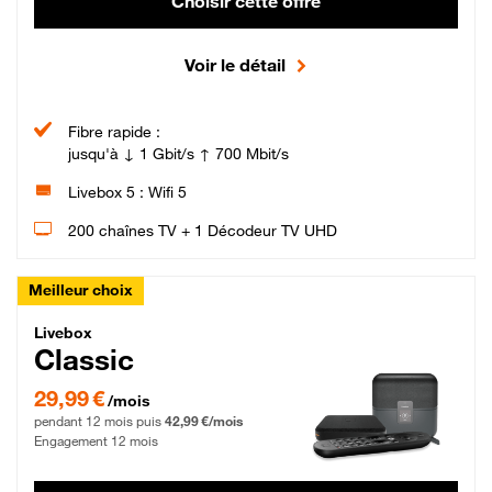
Choisir cette offre
Voir le détail
Fibre rapide :
jusqu'à ↓ 1 Gbit/s ↑ 700 Mbit/s
Livebox 5 : Wifi 5
200 chaînes TV + 1 Décodeur TV UHD
Meilleur choix
Livebox Classic Fibre
Livebox
Classic
29,99 € par mois pendant 12 mois puis 42,99 € par mois, Engagement 12 moi
29,99 €
/mois
pendant 12 mois puis
42,99 €/mois
Engagement 12 mois