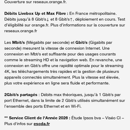
Couverture sur reseaux.orange.fr.
Débits Livebox Up et Max Fibre :
En France métropolitaine.
Débits jusqu’à 8 Gbit/s↓ et 8 Gbit/s↑, déploiement en cours. Test
d’éligibilité sur orange.fr. Plus d’informations sur la couverture sur
reseaux.orange.fr
Les
Mbit/s
(Mégabits par seconde) et
Gbit/s
(Gigabits par
seconde) mesurent la vitesse de connexion Internet. Une
connexion en Mbt/s est suffisante pour des usages courants
comme le streaming HD et la navigation web. En revanche, une
connexion en Gbt/s offre une rapidité optimale pour le streaming
4K, les téléchargements très rapides et la gestion de plusieurs
appareils connectés simultanément. Plus la vitesse est élevée,
plus votre expérience en ligne sera fluide et performante.
2Gbit/s partagés
: Débits max théoriques, jusqu’à 1 Gbit/s par
port Ethernet, dans la limite de 2 Gbit/s utilisés simultanément sur
l’ensemble des ports Ethernet et en Wi-Fi.
** Service Client de l'Année 2026 :
Étude Ipsos bva – Viséo CI –
Plus d'infos sur
escda.fr