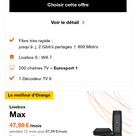
Choisir cette offre
Voir le détail
Fibre très rapide :
jusqu'à ↓ 2 Gbit/s partagés ↑ 800 Mbit/s
Livebox S : Wifi 7
200 chaînes TV +
Eurosport 1
1 Décodeur TV 6
Le meilleur d'Orange
Livebox Max Fibre
Livebox
Max
47,99 € par mois pendant 12 mois puis 57,99 € par mois, Engagement 12 moi
47,99 €
/mois
pendant 12 mois puis
57,99 €/mois