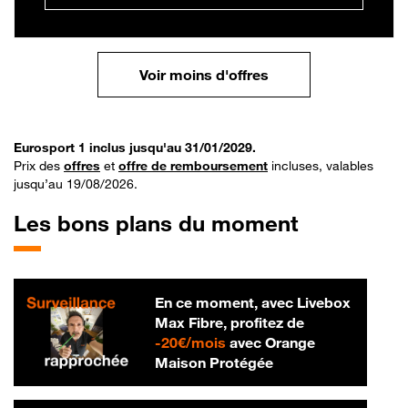
Voir moins d'offres
Eurosport 1 inclus jusqu'au 31/01/2029.
Prix des
offres
et
offre de remboursement
incluses, valables
jusqu’au 19/08/2026.
Les bons plans du moment
En ce moment, avec Livebox
Max Fibre, profitez de
20 € par mois
-
20€/mois
avec Orange
Maison Protégée