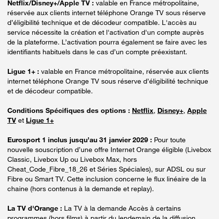
Netflix/Disney+/Apple TV :
valable en France métropolitaine,
réservée aux clients internet téléphone Orange TV sous réserve
d’éligibilité technique et de décodeur compatible. L'accès au
service nécessite la création et l'activation d'un compte auprès
de la plateforme. L’activation pourra également se faire avec les
identifiants habituels dans le cas d’un compte préexistant.
Ligue 1+ :
valable en France métropolitaine, réservée aux clients
internet téléphone Orange TV sous réserve d’éligibilité technique
et de décodeur compatible.
Conditions Spécifiques des options :
Netflix
,
Disney+
,
Apple
TV
et
Ligue 1+
Eurosport 1 inclus jusqu’au 31 janvier 2029 :
Pour toute
nouvelle souscription d’une offre Internet Orange éligible (Livebox
Classic, Livebox Up ou Livebox Max, hors
Cheat_Code_Fibre_18_26 et Séries Spéciales), sur ADSL ou sur
Fibre ou Smart TV. Cette inclusion concerne le flux linéaire de la
chaine (hors contenus à la demande et replay).
La TV d'Orange :
La TV à la demande Accès à certains
programmes (hors films) à partir du lendemain de la diffusion