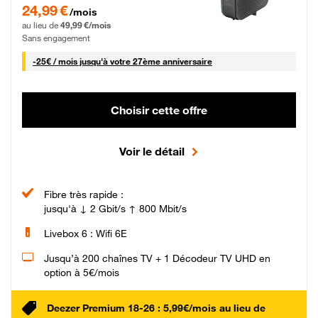
24,99 € par mois pendant 0 mois puis 49,99 € par mois, Sans engagement
24,99 €
/mois
au lieu de
49,99 €/mois
Sans engagement
25 € par mois
-
25€ / mois
jusqu'à votre 27ème anniversaire
Choisir cette offre
Voir le détail
Fibre très rapide :
jusqu'à ↓ 2 Gbit/s ↑ 800 Mbit/s
Livebox 6 : Wifi 6E
Jusqu’à 200 chaînes TV + 1 Décodeur TV UHD en
option à 5€/mois
Deezer Premium 18-26 : 5,99€/mois au lieu de