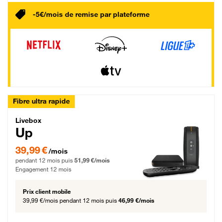
-5€/mois de remise par plateforme
Fibre ultra rapide
Livebox Up Fibre
Livebox
Up
39,99 € par mois pendant 12 mois puis 51,99 € par mois, Engagement 12 moi
39,99 €
/mois
pendant 12 mois puis
51,99 €/mois
Engagement 12 mois
Prix client mobile
39,99 €/mois
pendant 12 mois puis
46,99 €/mois