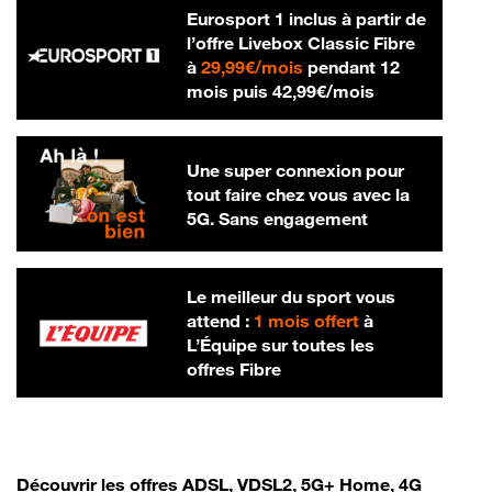
Eurosport 1 inclus à partir de
l’offre Livebox Classic Fibre
29,99 € par mois
à
29,99€/mois
pendant 12
42,99 € par m
mois puis
42,99€/mois
Une super connexion pour
tout faire chez vous avec la
5G. Sans engagement
Le meilleur du sport vous
attend :
1 mois offert
à
L’Équipe sur toutes les
offres Fibre
Découvrir les offres ADSL, VDSL2, 5G+ Home, 4G