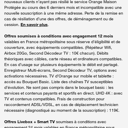
nouveaux clients n’ayant pas résilié le service Orange Maison
Protégée au cours des 6 derniers mois et incompatible avec une
nouvelle souscription à une même adresse. Perte de la remise en
cas de résiliation d’une des offres, de déménagement ou de
cession.
En savoir plus
.
Offres soumises à conditions avec engagement 12 mois
valables en France métropolitaine sous réserve d’éligibilité et de
couverture, avec équipements compatibles. (Répéteur Wifi,
Airbox 20Go, Second Décodeur TV : 10€ chacun). Débits
théoriques avec câbles, carte réseau et ordinateurs compatibles.
En cas d’usage sur plusieurs équipements le débit est partagé.
Enregistreur Multi-écrans, Second Décodeur TV, options avec
activations nécessaires. TV d’Orange sur mobile et tablette :
accès au Bouquet Basic. Liste des chaînes TV susceptibles
d’évolution. Ne sont pas compris dans le bouquet basic : les
services et contenus payants et sportifs en direct. UHD 4K : avec
TV et contenus compatibles. Frais de construction pour
raccordement ADSL/VDSL, en cas de déplacement technicien
nécessaire (diagnostiqué au moment de la souscription) : 119€.
Offres Livebox + Smart TV
soumises à conditions avec
engagement 24 mois valables en France métropolitaine sous