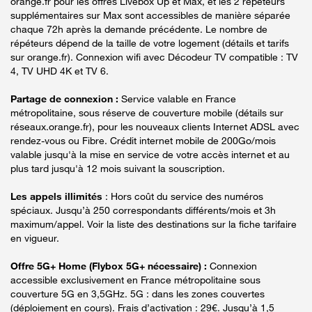
orange.fr pour les offres Livebox Up et Max, et les 2 répéteurs
supplémentaires sur Max sont accessibles de manière séparée
chaque 72h après la demande précédente. Le nombre de
répéteurs dépend de la taille de votre logement (détails et tarifs
sur orange.fr). Connexion wifi avec Décodeur TV compatible : TV
4, TV UHD 4K et TV 6.
Partage de connexion :
Service valable en France
métropolitaine, sous réserve de couverture mobile (détails sur
réseaux.orange.fr), pour les nouveaux clients Internet ADSL avec
rendez-vous ou Fibre. Crédit internet mobile de 200Go/mois
valable jusqu'à la mise en service de votre accès internet et au
plus tard jusqu'à 12 mois suivant la souscription.
Les appels illimités
: Hors coût du service des numéros
spéciaux. Jusqu’à 250 correspondants différents/mois et 3h
maximum/appel. Voir la liste des destinations sur la fiche tarifaire
en vigueur.
Offre 5G+ Home (Flybox 5G+ nécessaire) :
Connexion
accessible exclusivement en France métropolitaine sous
couverture 5G en 3,5GHz. 5G : dans les zones couvertes
(déploiement en cours). Frais d’activation : 29€. Jusqu’à 1,5