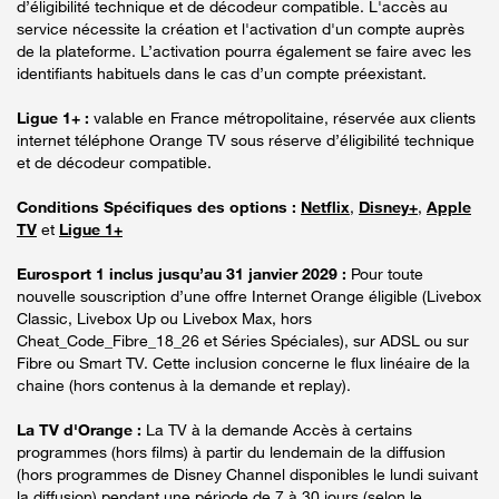
d’éligibilité technique et de décodeur compatible. L'accès au
service nécessite la création et l'activation d'un compte auprès
de la plateforme. L’activation pourra également se faire avec les
identifiants habituels dans le cas d’un compte préexistant.
Ligue 1+ :
valable en France métropolitaine, réservée aux clients
internet téléphone Orange TV sous réserve d’éligibilité technique
et de décodeur compatible.
Conditions Spécifiques des options :
Netflix
,
Disney+
,
Apple
TV
et
Ligue 1+
Eurosport 1 inclus jusqu’au 31 janvier 2029 :
Pour toute
nouvelle souscription d’une offre Internet Orange éligible (Livebox
Classic, Livebox Up ou Livebox Max, hors
Cheat_Code_Fibre_18_26 et Séries Spéciales), sur ADSL ou sur
Fibre ou Smart TV. Cette inclusion concerne le flux linéaire de la
chaine (hors contenus à la demande et replay).
La TV d'Orange :
La TV à la demande Accès à certains
programmes (hors films) à partir du lendemain de la diffusion
(hors programmes de Disney Channel disponibles le lundi suivant
la diffusion) pendant une période de 7 à 30 jours (selon le