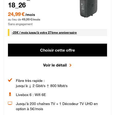
18_26
24,99 € par mois pendant 0 mois puis 49,99 € par mois, Sans engagement
24,99 €
/mois
au lieu de
49,99 €/mois
Sans engagement
25 € par mois
-
25€ / mois
jusqu'à votre 27ème anniversaire
Choisir cette offre
Voir le détail
Fibre très rapide :
jusqu'à ↓ 2 Gbit/s ↑ 800 Mbit/s
Livebox 6 : Wifi 6E
Jusqu’à 200 chaînes TV + 1 Décodeur TV UHD en
option à 5€/mois