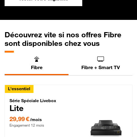
Découvrez vite si nos offres Fibre
sont disponibles chez vous
Fibre
Fibre + Smart TV
L'essentiel
Série Spéciale Livebox Lite Fibre
Série Spéciale Livebox
Lite
29,99 € par mois , Engagement 12 mois
29,99 €
/mois
Engagement 12 mois