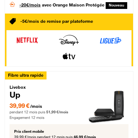
-20€/mois
avec Orange Maison Protégée
Nouveau
-5€/mois de remise par plateforme
Fibre ultra rapide
Livebox Up Fibre
Livebox
Up
39,99 € par mois pendant 12 mois puis 51,99 € par mois, Engagement 12 moi
39,99 €
/mois
pendant 12 mois puis
51,99 €/mois
Engagement 12 mois
Prix client mobile
39,99 €/mois
pendant 12 mois puis
46,99 €/mois