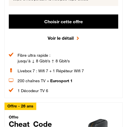
Choisir cette offre
Voir le détail
Fibre ultra rapide :
jusqu'à ↓ 8 Gbit/s ↑ 8 Gbit/s
Livebox 7 : Wifi 7 + 1 Répéteur Wifi 7
200 chaînes TV +
Eurosport 1
1 Décodeur TV 6
Offre - 26 ans
Cheat_Code Fibre_18_26
Offre
Cheat_Code