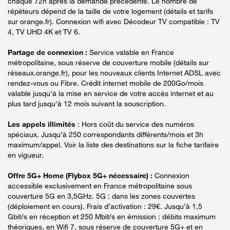
chaque 72h après la demande précédente. Le nombre de
répéteurs dépend de la taille de votre logement (détails et tarifs
sur orange.fr). Connexion wifi avec Décodeur TV compatible : TV
4, TV UHD 4K et TV 6.
Partage de connexion :
Service valable en France
métropolitaine, sous réserve de couverture mobile (détails sur
réseaux.orange.fr), pour les nouveaux clients Internet ADSL avec
rendez-vous ou Fibre. Crédit internet mobile de 200Go/mois
valable jusqu'à la mise en service de votre accès internet et au
plus tard jusqu'à 12 mois suivant la souscription.
Les appels illimités
: Hors coût du service des numéros
spéciaux. Jusqu’à 250 correspondants différents/mois et 3h
maximum/appel. Voir la liste des destinations sur la fiche tarifaire
en vigueur.
Offre 5G+ Home (Flybox 5G+ nécessaire) :
Connexion
accessible exclusivement en France métropolitaine sous
couverture 5G en 3,5GHz. 5G : dans les zones couvertes
(déploiement en cours). Frais d’activation : 29€. Jusqu’à 1,5
Gbit/s en réception et 250 Mbit/s en émission : débits maximum
théoriques, en Wifi 7, sous réserve de couverture 5G+ et en