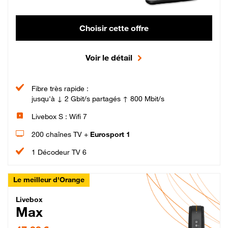
Choisir cette offre
Voir le détail
Fibre très rapide :
jusqu'à ↓ 2 Gbit/s partagés ↑ 800 Mbit/s
Livebox S : Wifi 7
200 chaînes TV +
Eurosport 1
1 Décodeur TV 6
Le meilleur d'Orange
Livebox Max Fibre
Livebox
Max
47,99 € par mois pendant 12 mois puis 57,99 € par mois, Engagement 12 moi