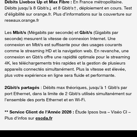
Débits Livebox Up et Max Fibre :
En France métropolitaine.
Débits jusqu’à 8 Gbit/s↓ et 8 Gbit/s↑, déploiement en cours. Test
d’éligibilité sur orange.fr. Plus d’informations sur la couverture sur
reseaux.orange.fr
Les
Mbit/s
(Mégabits par seconde) et
Gbit/s
(Gigabits par
seconde) mesurent la vitesse de connexion Internet. Une
connexion en Mbt/s est suffisante pour des usages courants
comme le streaming HD et la navigation web. En revanche, une
connexion en Gbt/s offre une rapidité optimale pour le streaming
4K, les téléchargements très rapides et la gestion de plusieurs
appareils connectés simultanément. Plus la vitesse est élevée,
plus votre expérience en ligne sera fluide et performante.
2Gbit/s partagés
: Débits max théoriques, jusqu’à 1 Gbit/s par
port Ethernet, dans la limite de 2 Gbit/s utilisés simultanément sur
l’ensemble des ports Ethernet et en Wi-Fi.
** Service Client de l'Année 2026 :
Étude Ipsos bva – Viséo CI –
Plus d'infos sur
escda.fr