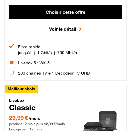
Choisir cette offre
Voir le détail
Fibre rapide :
jusqu'à ↓ 1 Gbit/s ↑ 700 Mbit/s
Livebox 5 : Wifi 5
200 chaînes TV + 1 Décodeur TV UHD
Meilleur choix
Livebox Classic Fibre
Livebox
Classic
29,99 € par mois pendant 12 mois puis 42,99 € par mois, Engagement 12 moi
29,99 €
/mois
pendant 12 mois puis
42,99 €/mois
Engagement 12 mois