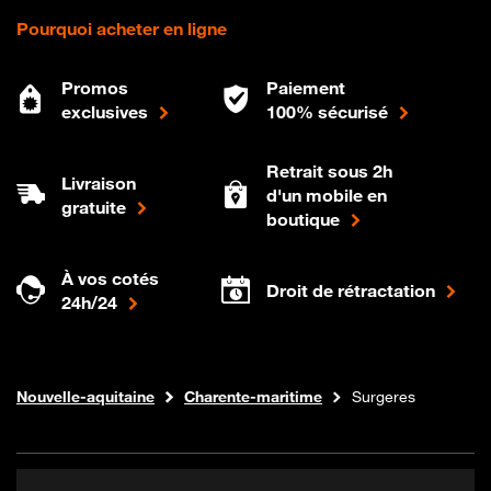
Pourquoi acheter en ligne
Promos
Paiement
exclusives
100% sécurisé
Retrait sous 2h
Livraison
d'un mobile en
gratuite
boutique
À vos cotés
Droit de rétractation
24h/24
Internet fibre
Boutique Orange
Nouvelle-aquitaine
Charente-maritime
Surgeres