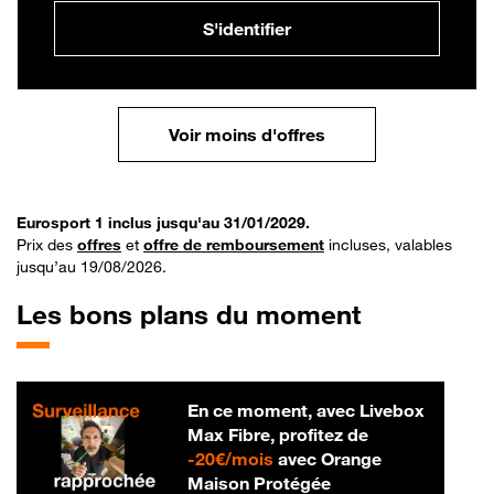
S'identifier
Voir moins d'offres
Eurosport 1 inclus jusqu'au 31/01/2029.
Prix des
offres
et
offre de remboursement
incluses, valables
jusqu’au 19/08/2026.
Les bons plans du moment
En ce moment, avec Livebox
Max Fibre, profitez de
20 € par mois
-
20€/mois
avec Orange
Maison Protégée