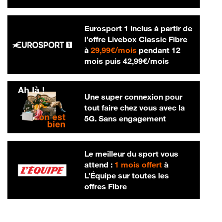
Eurosport 1 inclus à partir de
l’offre Livebox Classic Fibre
29,99 € par mois
à
29,99€/mois
pendant 12
42,99 € par m
mois puis
42,99€/mois
Une super connexion pour
tout faire chez vous avec la
5G. Sans engagement
Le meilleur du sport vous
attend :
1 mois offert
à
L’Équipe sur toutes les
offres Fibre