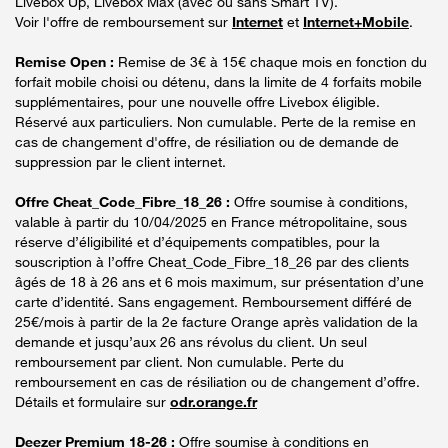
Livebox Up, Livebox Max (avec ou sans Smart TV).
Voir l'offre de remboursement sur
Internet
et
Internet+Mobile
.
Remise Open :
Remise de 3€ à 15€ chaque mois en fonction du
forfait mobile choisi ou détenu, dans la limite de 4 forfaits mobile
supplémentaires, pour une nouvelle offre Livebox éligible.
Réservé aux particuliers. Non cumulable. Perte de la remise en
cas de changement d'offre, de résiliation ou de demande de
suppression par le client internet.
Offre Cheat_Code_Fibre_18_26 :
Offre soumise à conditions,
valable à partir du 10/04/2025 en France métropolitaine, sous
réserve d’éligibilité et d’équipements compatibles, pour la
souscription à l’offre Cheat_Code_Fibre_18_26 par des clients
âgés de 18 à 26 ans et 6 mois maximum, sur présentation d’une
carte d’identité. Sans engagement. Remboursement différé de
25€/mois à partir de la 2e facture Orange après validation de la
demande et jusqu’aux 26 ans révolus du client. Un seul
remboursement par client. Non cumulable. Perte du
remboursement en cas de résiliation ou de changement d’offre.
Détails et formulaire sur
odr.orange.fr
Deezer Premium 18-26 :
Offre soumise à conditions en