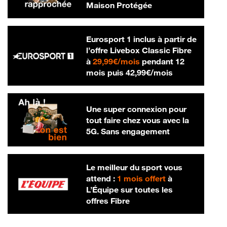
Maison Protégée
Eurosport 1 inclus à partir de
l’offre Livebox Classic Fibre
29,99 € par mois
à
29,99€/mois
pendant 12
42,99 € par m
mois puis
42,99€/mois
Une super connexion pour
tout faire chez vous avec la
5G. Sans engagement
Le meilleur du sport vous
attend :
1 mois offert
à
L’Équipe sur toutes les
offres Fibre