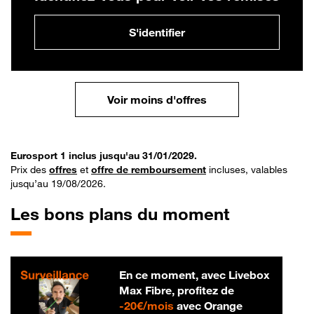
S'identifier
Voir moins d'offres
Eurosport 1 inclus jusqu'au 31/01/2029.
Prix des
offres
et
offre de remboursement
incluses, valables
jusqu’au 19/08/2026.
Les bons plans du moment
En ce moment, avec Livebox
Max Fibre, profitez de
20 € par mois
-
20€/mois
avec Orange