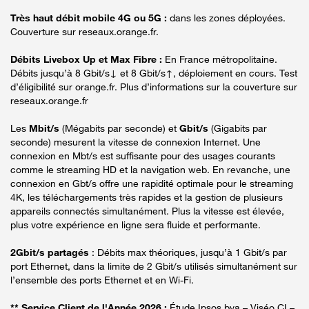
Très haut débit mobile 4G ou 5G :
dans les zones déployées.
Couverture sur reseaux.orange.fr.
Débits Livebox Up et Max Fibre :
En France métropolitaine.
Débits jusqu’à 8 Gbit/s↓ et 8 Gbit/s↑, déploiement en cours. Test
d’éligibilité sur orange.fr. Plus d’informations sur la couverture sur
reseaux.orange.fr
Les
Mbit/s
(Mégabits par seconde) et
Gbit/s
(Gigabits par
seconde) mesurent la vitesse de connexion Internet. Une
connexion en Mbt/s est suffisante pour des usages courants
comme le streaming HD et la navigation web. En revanche, une
connexion en Gbt/s offre une rapidité optimale pour le streaming
4K, les téléchargements très rapides et la gestion de plusieurs
appareils connectés simultanément. Plus la vitesse est élevée,
plus votre expérience en ligne sera fluide et performante.
2Gbit/s partagés
: Débits max théoriques, jusqu’à 1 Gbit/s par
port Ethernet, dans la limite de 2 Gbit/s utilisés simultanément sur
l’ensemble des ports Ethernet et en Wi-Fi.
** Service Client de l'Année 2026 :
Étude Ipsos bva – Viséo CI –