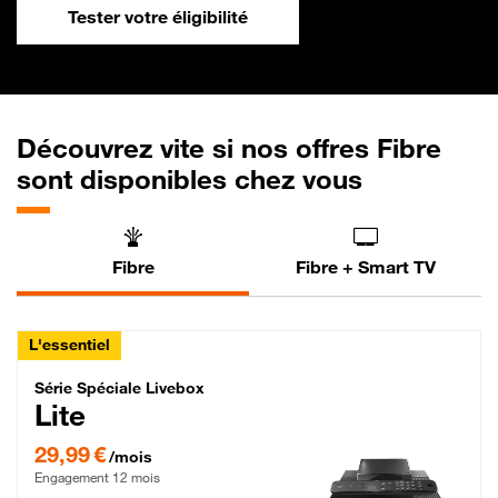
Tester votre éligibilité
Découvrez vite si nos offres Fibre
sont disponibles chez vous
Fibre
Fibre + Smart TV
L'essentiel
Série Spéciale Livebox Lite Fibre
Série Spéciale Livebox
Lite
29,99 € par mois , Engagement 12 mois
29,99 €
/mois
Engagement 12 mois