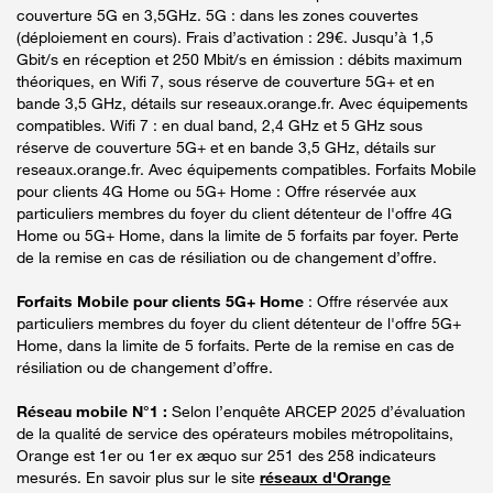
couverture 5G en 3,5GHz. 5G : dans les zones couvertes
(déploiement en cours). Frais d’activation : 29€. Jusqu’à 1,5
Gbit/s en réception et 250 Mbit/s en émission : débits maximum
théoriques, en Wifi 7, sous réserve de couverture 5G+ et en
bande 3,5 GHz, détails sur reseaux.orange.fr. Avec équipements
compatibles. Wifi 7 : en dual band, 2,4 GHz et 5 GHz sous
réserve de couverture 5G+ et en bande 3,5 GHz, détails sur
reseaux.orange.fr. Avec équipements compatibles. Forfaits Mobile
pour clients 4G Home ou 5G+ Home : Offre réservée aux
particuliers membres du foyer du client détenteur de l'offre 4G
Home ou 5G+ Home, dans la limite de 5 forfaits par foyer. Perte
de la remise en cas de résiliation ou de changement d’offre.
Forfaits Mobile pour clients 5G+ Home
: Offre réservée aux
particuliers membres du foyer du client détenteur de l'offre 5G+
Home, dans la limite de 5 forfaits. Perte de la remise en cas de
résiliation ou de changement d’offre.
Réseau mobile N°1 :
Selon l’enquête ARCEP 2025 d’évaluation
de la qualité de service des opérateurs mobiles métropolitains,
Orange est 1er ou 1er ex æquo sur 251 des 258 indicateurs
mesurés. En savoir plus sur le site
réseaux d'Orange