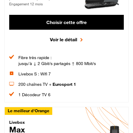
Engagement 12 mois
Choisir cette offre
Voir le détail
Fibre très rapide :
jusqu'à ↓ 2 Gbit/s partagés ↑ 800 Mbit/s
Livebox S : Wifi 7
200 chaînes TV +
Eurosport 1
1 Décodeur TV 6
Le meilleur d'Orange
Livebox Max Fibre
Livebox
Max