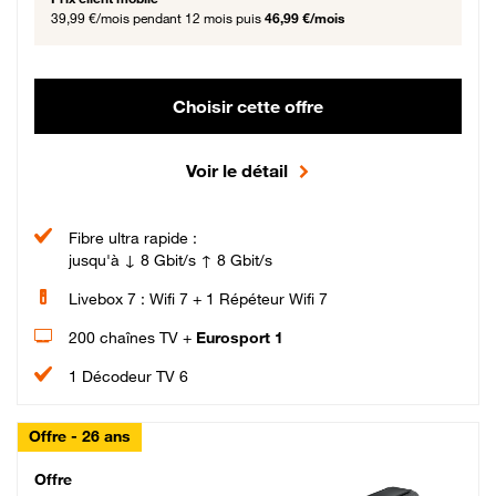
39,99 €/mois
pendant 12 mois puis
46,99 €/mois
Choisir cette offre
Voir le détail
Fibre ultra rapide :
jusqu'à ↓ 8 Gbit/s ↑ 8 Gbit/s
Livebox 7 : Wifi 7 + 1 Répéteur Wifi 7
200 chaînes TV +
Eurosport 1
1 Décodeur TV 6
Offre - 26 ans
Cheat_Code Fibre_18_26
Offre