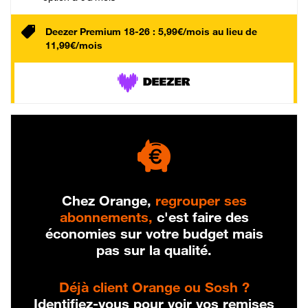
Deezer Premium 18-26 : 5,99€/mois au lieu de
11,99€/mois
Chez Orange,
regrouper ses
abonnements,
c'est faire des
économies sur votre budget mais
pas sur la qualité.
Déjà client Orange ou Sosh ?
Identifiez-vous pour voir vos remises