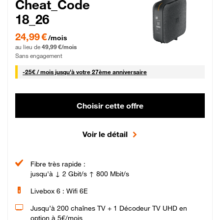
Cheat_Code
18_26
24,99 € par mois pendant 0 mois puis 49,99 € par mois, Sans engagement
24,99 €
/mois
au lieu de
49,99 €/mois
Sans engagement
25 € par mois
-
25€ / mois
jusqu'à votre 27ème anniversaire
Choisir cette offre
Voir le détail
Fibre très rapide :
jusqu'à ↓ 2 Gbit/s ↑ 800 Mbit/s
Livebox 6 : Wifi 6E
Jusqu’à 200 chaînes TV + 1 Décodeur TV UHD en
option à 5€/mois