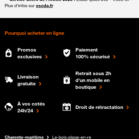
Plus d'infos sur
escda.fr
Pourquoi acheter en ligne
Promos
Paiement
exclusives
100% sécurisé
Retrait sous 2h
Livraison
d'un mobile en
gratuite
boutique
À vos cotés
Droit de rétractation
24h/24
Internet fibre
Boutique Orange
Nouvelle-aquitaine
Charente-maritime
Le-bois-plage-en-re