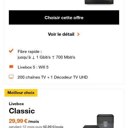
Choisir cette offre
Voir le détail
Fibre rapide :
jusqu'à ↓ 1 Gbit/s ↑ 700 Mbit/s
Livebox 5 : Wifi 5
200 chaînes TV + 1 Décodeur TV UHD
Meilleur choix
Livebox Classic Fibre
Livebox
Classic
29,99 € par mois pendant 12 mois puis 42,99 € par mois, Engagement 12 moi
29,99 €
/mois
pendant 12 mois puis
42,99 €/mois