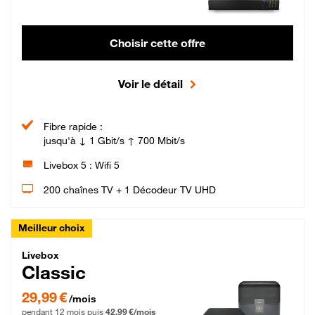
Choisir cette offre
Voir le détail
Fibre rapide :
jusqu'à ↓ 1 Gbit/s ↑ 700 Mbit/s
Livebox 5 : Wifi 5
200 chaînes TV + 1 Décodeur TV UHD
Meilleur choix
Livebox Classic Fibre
Livebox
Classic
29,99 € par mois pendant 12 mois puis 42,99 € par mois, Engagement 12 moi
29,99 €
/mois
pendant 12 mois puis
42,99 €/mois