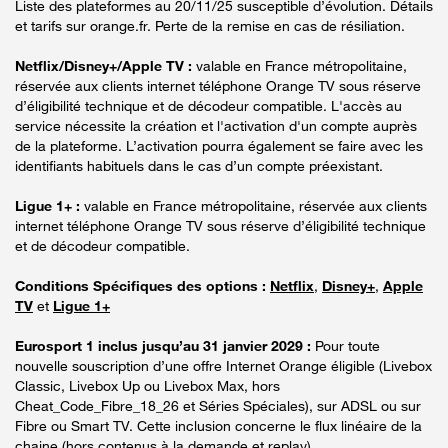
Liste des plateformes au 20/11/25 susceptible d’évolution. Détails
et tarifs sur orange.fr. Perte de la remise en cas de résiliation.
Netflix/Disney+/Apple TV :
valable en France métropolitaine,
réservée aux clients internet téléphone Orange TV sous réserve
d’éligibilité technique et de décodeur compatible. L'accès au
service nécessite la création et l'activation d'un compte auprès
de la plateforme. L’activation pourra également se faire avec les
identifiants habituels dans le cas d’un compte préexistant.
Ligue 1+ :
valable en France métropolitaine, réservée aux clients
internet téléphone Orange TV sous réserve d’éligibilité technique
et de décodeur compatible.
Conditions Spécifiques des options :
Netflix
,
Disney+
,
Apple
TV
et
Ligue 1+
Eurosport 1 inclus jusqu’au 31 janvier 2029 :
Pour toute
nouvelle souscription d’une offre Internet Orange éligible (Livebox
Classic, Livebox Up ou Livebox Max, hors
Cheat_Code_Fibre_18_26 et Séries Spéciales), sur ADSL ou sur
Fibre ou Smart TV. Cette inclusion concerne le flux linéaire de la
chaine (hors contenus à la demande et replay).