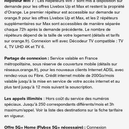
Répéteur Wifi 7
: Les Répéteurs Wifi 7 sont mis à disposition sur
demande pour les offres Livebox Up et Max et restent la propriété
d'Orange. Le premier répéteur est accessible sur demande sur
orange.fr pour les offres Livebox Up et Max, et les 2 répéteurs
supplémentaires sur Max sont accessibles de manière séparée
chaque 72h après la demande précédente. Le nombre de
répéteurs dépend de la taille de votre logement (détails et tarifs
sur orange.fr). Connexion wifi avec Décodeur TV compatible : TV
4, TV UHD 4K et TV 6.
Partage de connexion :
Service valable en France
métropolitaine, sous réserve de couverture mobile (détails sur
réseaux.orange.fr), pour les nouveaux clients Internet ADSL avec
rendez-vous ou Fibre. Crédit internet mobile de 200Go/mois
valable jusqu'à la mise en service de votre accès internet et au
plus tard jusqu'à 12 mois suivant la souscription.
Les appels illimités
: Hors coût du service des numéros
spéciaux. Jusqu’à 250 correspondants différents/mois et 3h
maximum/appel. Voir la liste des destinations sur la fiche tarifaire
en vigueur.
Offre 5G+ Home (Flybox 5G+ nécessaire) :
Connexion