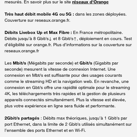
mesurés. En savoir plus sur le site
réseaux d'Orange
Très haut débit mobile 4G ou 5G :
dans les zones déployées.
Couverture sur reseaux.orange.fr.
Débits Livebox Up et Max Fibre :
En France métropolitaine.
Débits jusqu’à 8 Gbit/s↓ et 8 Gbit/s↑, déploiement en cours. Test
d’éligibilité sur orange.fr. Plus d’informations sur la couverture sur
reseaux.orange.fr
Les
Mbit/s
(Mégabits par seconde) et
Gbit/s
(Gigabits par
seconde) mesurent la vitesse de connexion Internet. Une
connexion en Mbt/s est suffisante pour des usages courants
comme le streaming HD et la navigation web. En revanche, une
connexion en Gbt/s offre une rapidité optimale pour le streaming
4K, les téléchargements très rapides et la gestion de plusieurs
appareils connectés simultanément. Plus la vitesse est élevée,
plus votre expérience en ligne sera fluide et performante.
2Gbit/s partagés
: Débits max théoriques, jusqu’à 1 Gbit/s par
port Ethernet, dans la limite de 2 Gbit/s utilisés simultanément sur
l’ensemble des ports Ethernet et en Wi-Fi.