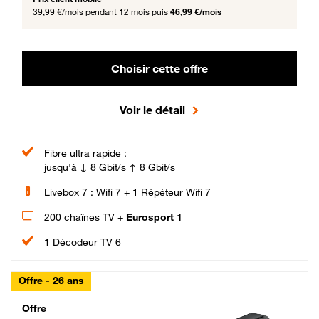
39,99 €/mois
pendant 12 mois puis
46,99 €/mois
Choisir cette offre
Voir le détail
Fibre ultra rapide :
jusqu'à ↓ 8 Gbit/s ↑ 8 Gbit/s
Livebox 7 : Wifi 7 + 1 Répéteur Wifi 7
200 chaînes TV +
Eurosport 1
1 Décodeur TV 6
Offre - 26 ans
Cheat_Code Fibre_18_26
Offre