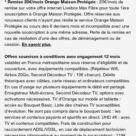
* Remise 20€/mois Orange Maison Protégée
: 20€/mois de
remise sur votre offre internet Livebox Max Fibre pour toute 1ère
souscription à Orange Maison Protégée. Offre réservée aux
nouveaux clients n’ayant pas résilié le service Orange Maison
Protégée au cours des 6 derniers mois et incompatible avec une
nouvelle souscription à une même adresse. Perte de la remise en
cas de résiliation d’une des offres, de déménagement ou de
cession.
En savoir plus
.
Offres soumises à conditions avec engagement 12 mois
valables en France métropolitaine sous réserve d’éligibilité et de
couverture, avec équipements compatibles. (Répéteur Wifi,
Airbox 20Go, Second Décodeur TV : 10€ chacun). Débits
théoriques avec câbles, carte réseau et ordinateurs compatibles.
En cas d’usage sur plusieurs équipements le débit est partagé.
Enregistreur Multi-écrans, Second Décodeur TV, options avec
activations nécessaires. TV d’Orange sur mobile et tablette :
accès au Bouquet Basic. Liste des chaînes TV susceptibles
d’évolution. Ne sont pas compris dans le bouquet basic : les
services et contenus payants et sportifs en direct. UHD 4K : avec
TV et contenus compatibles. Frais de construction pour
raccordement ADSL/VDSL, en cas de déplacement technicien
nécessaire (diagnostiqué au moment de la souscription) : 119€.