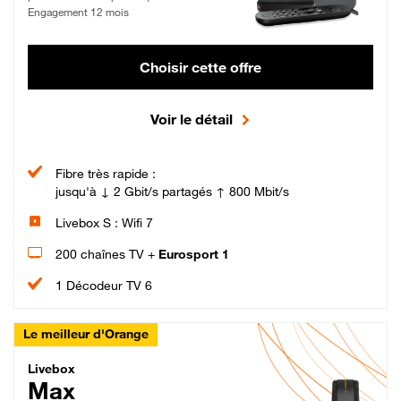
Engagement 12 mois
Choisir cette offre
Voir le détail
Fibre très rapide :
jusqu'à ↓ 2 Gbit/s partagés ↑ 800 Mbit/s
Livebox S : Wifi 7
200 chaînes TV +
Eurosport 1
1 Décodeur TV 6
Le meilleur d'Orange
Livebox Max Fibre
Livebox
Max