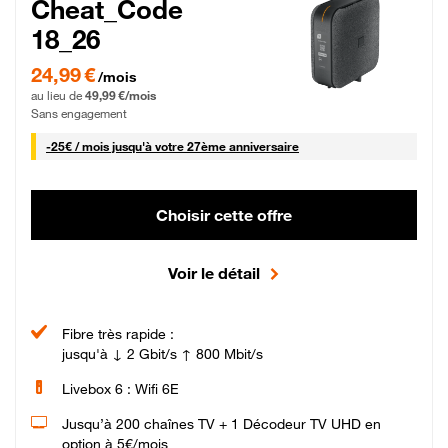
Cheat_Code
18_26
24,99 € par mois pendant 0 mois puis 49,99 € par mois, Sans engagement
24,99 €
/mois
au lieu de
49,99 €/mois
Sans engagement
25 € par mois
-
25€ / mois
jusqu'à votre 27ème anniversaire
Choisir cette offre
Voir le détail
Fibre très rapide :
jusqu'à ↓ 2 Gbit/s ↑ 800 Mbit/s
Livebox 6 : Wifi 6E
Jusqu’à 200 chaînes TV + 1 Décodeur TV UHD en
option à 5€/mois