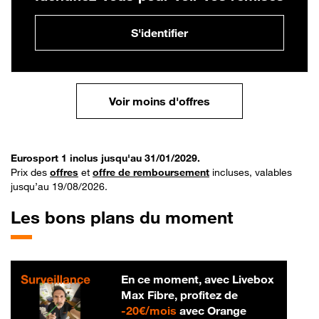
S'identifier
Voir moins d'offres
Eurosport 1 inclus jusqu'au 31/01/2029.
Prix des
offres
et
offre de remboursement
incluses, valables
jusqu’au 19/08/2026.
Les bons plans du moment
En ce moment, avec Livebox
Max Fibre, profitez de
20 € par mois
-
20€/mois
avec Orange