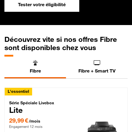
Tester votre éligibilité
Découvrez vite si nos offres Fibre
sont disponibles chez vous
Fibre
Fibre + Smart TV
L'essentiel
Série Spéciale Livebox Lite Fibre
Série Spéciale Livebox
Lite
29,99 € par mois , Engagement 12 mois
29,99 €
/mois
Engagement 12 mois