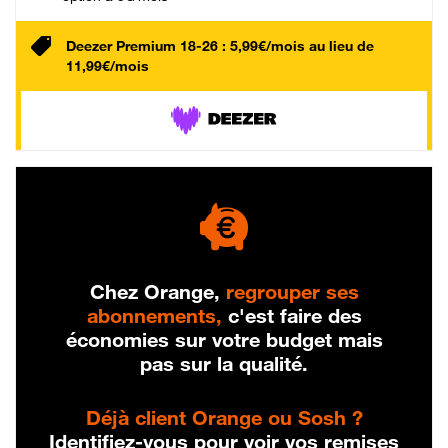
Deezer Premium 18-26 : 5,99€/mois au lieu de
11,99€/mois
Chez Orange,
regrouper ses
abonnements,
c'est faire des
économies sur votre budget mais
pas sur la qualité.
Déjà client Orange ou Sosh ?
Identifiez-vous pour voir vos remises