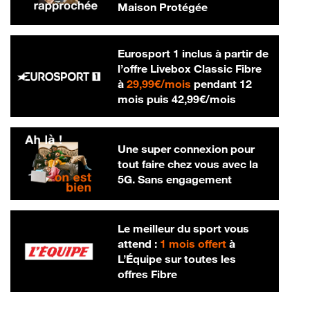
Maison Protégée
Eurosport 1 inclus à partir de
l’offre Livebox Classic Fibre
29,99 € par mois
à
29,99€/mois
pendant 12
42,99 € par m
mois puis
42,99€/mois
Une super connexion pour
tout faire chez vous avec la
5G. Sans engagement
Le meilleur du sport vous
attend :
1 mois offert
à
L’Équipe sur toutes les
offres Fibre