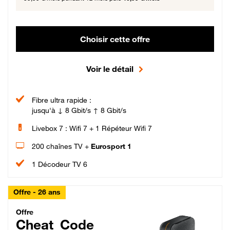
Choisir cette offre
Voir le détail
Fibre ultra rapide :
jusqu'à ↓ 8 Gbit/s ↑ 8 Gbit/s
Livebox 7 : Wifi 7 + 1 Répéteur Wifi 7
200 chaînes TV +
Eurosport 1
1 Décodeur TV 6
Offre - 26 ans
Cheat_Code Fibre_18_26
Offre
Cheat_Code