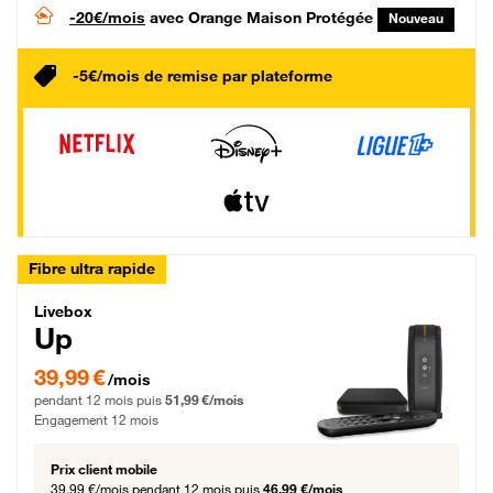
-20€/mois
avec Orange Maison Protégée
Nouveau
-5€/mois de remise par plateforme
Fibre ultra rapide
Livebox Up Fibre
Livebox
Up
39,99 € par mois pendant 12 mois puis 51,99 € par mois, Engagement 12 moi
39,99 €
/mois
pendant 12 mois puis
51,99 €/mois
Engagement 12 mois
Prix client mobile
39,99 €/mois
pendant 12 mois puis
46,99 €/mois