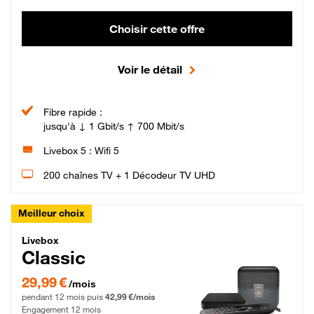
Choisir cette offre
Voir le détail
Fibre rapide :
jusqu'à ↓ 1 Gbit/s ↑ 700 Mbit/s
Livebox 5 : Wifi 5
200 chaînes TV + 1 Décodeur TV UHD
Meilleur choix
Livebox Classic Fibre
Livebox
Classic
29,99 € par mois pendant 12 mois puis 42,99 € par mois, Engagement 12 moi
29,99 €
/mois
pendant 12 mois puis
42,99 €/mois
Engagement 12 mois