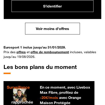
S'identifier
Voir moins d'offres
Eurosport 1 inclus jusqu'au 31/01/2029.
Prix des
offres
et
offre de remboursement
incluses, valables
jusqu’au 19/08/2026.
Les bons plans du moment
En ce moment, avec Livebox
Max Fibre, profitez de
20 € par mois
-
20€/mois
avec Orange
Maison Protégée