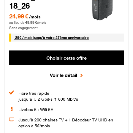
18_26
24,99 € par mois pendant 0 mois puis 49,99 € par mois, Sans engagement
24,99 €
/mois
au lieu de
49,99 €/mois
Sans engagement
25 € par mois
-
25€ / mois
jusqu'à votre 27ème anniversaire
Choisir cette offre
Voir le détail
Fibre très rapide :
jusqu'à ↓ 2 Gbit/s ↑ 800 Mbit/s
Livebox 6 : Wifi 6E
Jusqu’à 200 chaînes TV + 1 Décodeur TV UHD en
option à 5€/mois