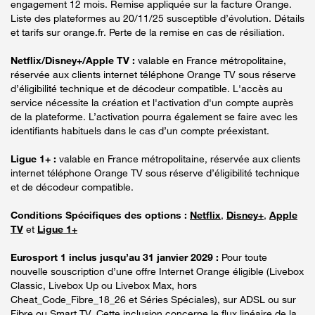
engagement 12 mois. Remise appliquée sur la facture Orange.
Liste des plateformes au 20/11/25 susceptible d’évolution. Détails
et tarifs sur orange.fr. Perte de la remise en cas de résiliation.
Netflix/Disney+/Apple TV :
valable en France métropolitaine,
réservée aux clients internet téléphone Orange TV sous réserve
d’éligibilité technique et de décodeur compatible. L'accès au
service nécessite la création et l'activation d'un compte auprès
de la plateforme. L’activation pourra également se faire avec les
identifiants habituels dans le cas d’un compte préexistant.
Ligue 1+ :
valable en France métropolitaine, réservée aux clients
internet téléphone Orange TV sous réserve d’éligibilité technique
et de décodeur compatible.
Conditions Spécifiques des options :
Netflix
,
Disney+
,
Apple
TV
et
Ligue 1+
Eurosport 1 inclus jusqu’au 31 janvier 2029 :
Pour toute
nouvelle souscription d’une offre Internet Orange éligible (Livebox
Classic, Livebox Up ou Livebox Max, hors
Cheat_Code_Fibre_18_26 et Séries Spéciales), sur ADSL ou sur
Fibre ou Smart TV. Cette inclusion concerne le flux linéaire de la