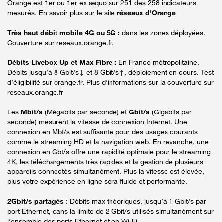
Orange est 1er ou 1er ex æquo sur 251 des 258 indicateurs
mesurés. En savoir plus sur le site
réseaux d'Orange
Très haut débit mobile 4G ou 5G :
dans les zones déployées.
Couverture sur reseaux.orange.fr.
Débits Livebox Up et Max Fibre :
En France métropolitaine.
Débits jusqu’à 8 Gbit/s↓ et 8 Gbit/s↑, déploiement en cours. Test
d’éligibilité sur orange.fr. Plus d’informations sur la couverture sur
reseaux.orange.fr
Les
Mbit/s
(Mégabits par seconde) et
Gbit/s
(Gigabits par
seconde) mesurent la vitesse de connexion Internet. Une
connexion en Mbt/s est suffisante pour des usages courants
comme le streaming HD et la navigation web. En revanche, une
connexion en Gbt/s offre une rapidité optimale pour le streaming
4K, les téléchargements très rapides et la gestion de plusieurs
appareils connectés simultanément. Plus la vitesse est élevée,
plus votre expérience en ligne sera fluide et performante.
2Gbit/s partagés
: Débits max théoriques, jusqu’à 1 Gbit/s par
port Ethernet, dans la limite de 2 Gbit/s utilisés simultanément sur
l’ensemble des ports Ethernet et en Wi-Fi.