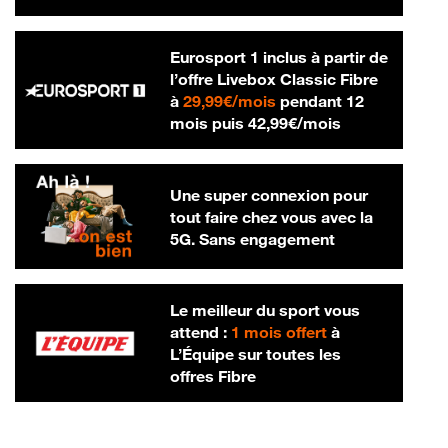
Eurosport 1 inclus à partir de
l’offre Livebox Classic Fibre
29,99 € par mois
à
29,99€/mois
pendant 12
42,99 € par m
mois puis
42,99€/mois
Une super connexion pour
tout faire chez vous avec la
5G. Sans engagement
Le meilleur du sport vous
attend :
1 mois offert
à
L’Équipe sur toutes les
offres Fibre