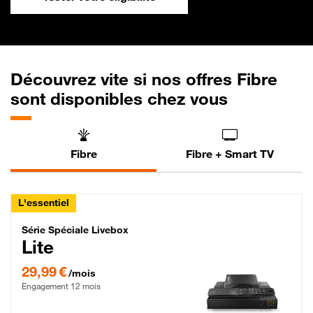
Découvrez vite si nos offres Fibre
sont disponibles chez vous
Fibre
Fibre + Smart TV
L'essentiel
Série Spéciale Livebox Lite Fibre
Série Spéciale Livebox
Lite
29,99 € par mois , Engagement 12 mois
29,99 €
/mois
Engagement 12 mois