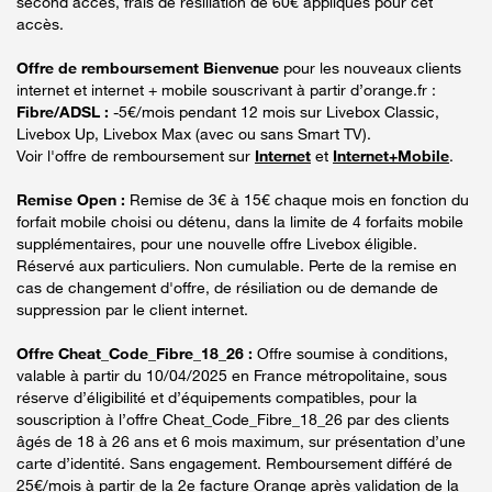
second accès, frais de résiliation de 60€ appliqués pour cet
accès.
Offre de remboursement Bienvenue
pour les nouveaux clients
internet et internet + mobile souscrivant à partir d’orange.fr :
Fibre/ADSL :
-5€/mois pendant 12 mois sur Livebox Classic,
Livebox Up, Livebox Max (avec ou sans Smart TV).
Voir l'offre de remboursement sur
Internet
et
Internet+Mobile
.
Remise Open :
Remise de 3€ à 15€ chaque mois en fonction du
forfait mobile choisi ou détenu, dans la limite de 4 forfaits mobile
supplémentaires, pour une nouvelle offre Livebox éligible.
Réservé aux particuliers. Non cumulable. Perte de la remise en
cas de changement d'offre, de résiliation ou de demande de
suppression par le client internet.
Offre Cheat_Code_Fibre_18_26 :
Offre soumise à conditions,
valable à partir du 10/04/2025 en France métropolitaine, sous
réserve d’éligibilité et d’équipements compatibles, pour la
souscription à l’offre Cheat_Code_Fibre_18_26 par des clients
âgés de 18 à 26 ans et 6 mois maximum, sur présentation d’une
carte d’identité. Sans engagement. Remboursement différé de
25€/mois à partir de la 2e facture Orange après validation de la