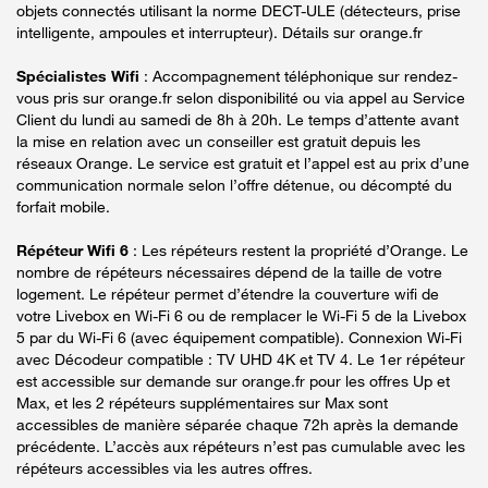
objets connectés utilisant la norme DECT-ULE (détecteurs, prise
intelligente, ampoules et interrupteur). Détails sur orange.fr
Spécialistes Wifi
: Accompagnement téléphonique sur rendez-
vous pris sur orange.fr selon disponibilité ou via appel au Service
Client du lundi au samedi de 8h à 20h. Le temps d’attente avant
la mise en relation avec un conseiller est gratuit depuis les
réseaux Orange. Le service est gratuit et l’appel est au prix d’une
communication normale selon l’offre détenue, ou décompté du
forfait mobile.
Répéteur Wifi 6
: Les répéteurs restent la propriété d’Orange. Le
nombre de répéteurs nécessaires dépend de la taille de votre
logement. Le répéteur permet d’étendre la couverture wifi de
votre Livebox en Wi-Fi 6 ou de remplacer le Wi-Fi 5 de la Livebox
5 par du Wi-Fi 6 (avec équipement compatible). Connexion Wi-Fi
avec Décodeur compatible : TV UHD 4K et TV 4. Le 1er répéteur
est accessible sur demande sur orange.fr pour les offres Up et
Max, et les 2 répéteurs supplémentaires sur Max sont
accessibles de manière séparée chaque 72h après la demande
précédente. L’accès aux répéteurs n’est pas cumulable avec les
répéteurs accessibles via les autres offres.