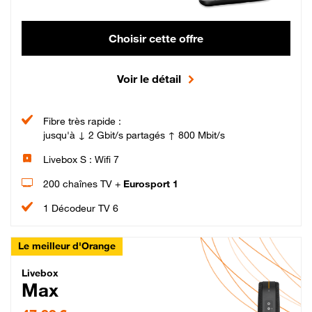
Choisir cette offre
Voir le détail
Fibre très rapide :
jusqu'à ↓ 2 Gbit/s partagés ↑ 800 Mbit/s
Livebox S : Wifi 7
200 chaînes TV +
Eurosport 1
1 Décodeur TV 6
Le meilleur d'Orange
Livebox Max Fibre
Livebox
Max
47,99 € par mois pendant 12 mois puis 57,99 € par mois, Engagement 12 moi