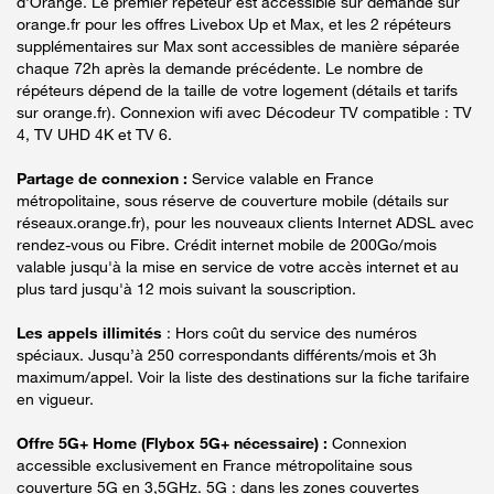
d'Orange. Le premier répéteur est accessible sur demande sur
orange.fr pour les offres Livebox Up et Max, et les 2 répéteurs
supplémentaires sur Max sont accessibles de manière séparée
chaque 72h après la demande précédente. Le nombre de
répéteurs dépend de la taille de votre logement (détails et tarifs
sur orange.fr). Connexion wifi avec Décodeur TV compatible : TV
4, TV UHD 4K et TV 6.
Partage de connexion :
Service valable en France
métropolitaine, sous réserve de couverture mobile (détails sur
réseaux.orange.fr), pour les nouveaux clients Internet ADSL avec
rendez-vous ou Fibre. Crédit internet mobile de 200Go/mois
valable jusqu'à la mise en service de votre accès internet et au
plus tard jusqu'à 12 mois suivant la souscription.
Les appels illimités
: Hors coût du service des numéros
spéciaux. Jusqu’à 250 correspondants différents/mois et 3h
maximum/appel. Voir la liste des destinations sur la fiche tarifaire
en vigueur.
Offre 5G+ Home (Flybox 5G+ nécessaire) :
Connexion
accessible exclusivement en France métropolitaine sous
couverture 5G en 3,5GHz. 5G : dans les zones couvertes