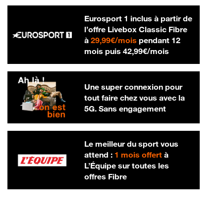
Eurosport 1 inclus à partir de
l’offre Livebox Classic Fibre
29,99 € par mois
à
29,99€/mois
pendant 12
42,99 € par m
mois puis
42,99€/mois
Une super connexion pour
tout faire chez vous avec la
5G. Sans engagement
Le meilleur du sport vous
attend :
1 mois offert
à
L’Équipe sur toutes les
offres Fibre