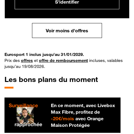
S'identifier
Voir moins d'offres
Eurosport 1 inclus jusqu'au 31/01/2029.
Prix des
offres
et
offre de remboursement
incluses, valables
jusqu’au 19/08/2026.
Les bons plans du moment
En ce moment, avec Livebox
Max Fibre, profitez de
20 € par mois
-
20€/mois
avec Orange
Maison Protégée