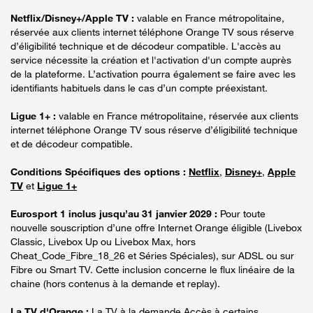
Netflix/Disney+/Apple TV :
valable en France métropolitaine,
réservée aux clients internet téléphone Orange TV sous réserve
d’éligibilité technique et de décodeur compatible. L'accès au
service nécessite la création et l'activation d'un compte auprès
de la plateforme. L’activation pourra également se faire avec les
identifiants habituels dans le cas d’un compte préexistant.
Ligue 1+ :
valable en France métropolitaine, réservée aux clients
internet téléphone Orange TV sous réserve d’éligibilité technique
et de décodeur compatible.
Conditions Spécifiques des options :
Netflix
,
Disney+
,
Apple
TV
et
Ligue 1+
Eurosport 1 inclus jusqu’au 31 janvier 2029 :
Pour toute
nouvelle souscription d’une offre Internet Orange éligible (Livebox
Classic, Livebox Up ou Livebox Max, hors
Cheat_Code_Fibre_18_26 et Séries Spéciales), sur ADSL ou sur
Fibre ou Smart TV. Cette inclusion concerne le flux linéaire de la
chaine (hors contenus à la demande et replay).
La TV d'Orange :
La TV à la demande Accès à certains