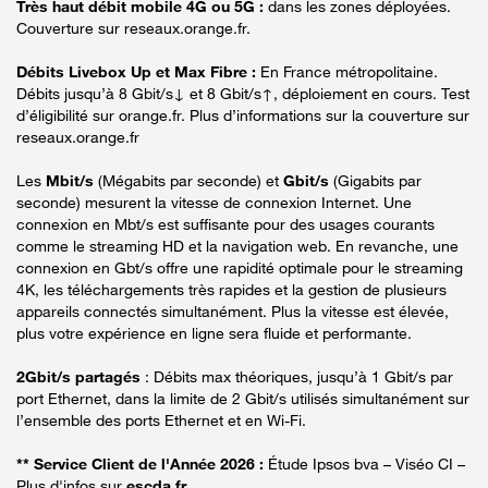
Très haut débit mobile 4G ou 5G :
dans les zones déployées.
Couverture sur reseaux.orange.fr.
Débits Livebox Up et Max Fibre :
En France métropolitaine.
Débits jusqu’à 8 Gbit/s↓ et 8 Gbit/s↑, déploiement en cours. Test
d’éligibilité sur orange.fr. Plus d’informations sur la couverture sur
reseaux.orange.fr
Les
Mbit/s
(Mégabits par seconde) et
Gbit/s
(Gigabits par
seconde) mesurent la vitesse de connexion Internet. Une
connexion en Mbt/s est suffisante pour des usages courants
comme le streaming HD et la navigation web. En revanche, une
connexion en Gbt/s offre une rapidité optimale pour le streaming
4K, les téléchargements très rapides et la gestion de plusieurs
appareils connectés simultanément. Plus la vitesse est élevée,
plus votre expérience en ligne sera fluide et performante.
2Gbit/s partagés
: Débits max théoriques, jusqu’à 1 Gbit/s par
port Ethernet, dans la limite de 2 Gbit/s utilisés simultanément sur
l’ensemble des ports Ethernet et en Wi-Fi.
** Service Client de l'Année 2026 :
Étude Ipsos bva – Viséo CI –
Plus d'infos sur
escda.fr