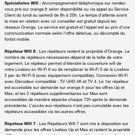
Spécialistes Wifi
: Accompagnement téléphonique sur rendez-
vous pris sur orange.fr selon disponibilité ou via appel au Service
Client du lundi au samedi de 8h à 20h. Le temps d’attente avant
la mise en relation avec un conseiller est gratuit depuis les
réseaux Orange. Le service est gratuit et l’appel est au prix d’une
communication normale selon l’offre détenue, ou décompté du
forfait mobile.
Répéteur Wifi 6
: Les répéteurs restent la propriété d’Orange. Le
nombre de répéteurs nécessaires dépend de la taille de votre
logement. Le répéteur permet d’étendre la couverture wifi de
votre Livebox en Wi-Fi 6 ou de remplacer le Wi-Fi 5 de la Livebox
5 par du Wi-Fi 6 (avec équipement compatible). Connexion Wi-Fi
avec Décodeur compatible : TV UHD 4K et TV 4. Le 1er répéteur
est accessible sur demande sur orange.fr pour les offres Up et
Max, et les 2 répéteurs supplémentaires sur Max sont
accessibles de manière séparée chaque 72h après la demande
précédente. L’accès aux répéteurs n’est pas cumulable avec les
répéteurs accessibles via les autres offres.
Répéteur Wifi 7
: Les Répéteurs Wifi 7 sont mis à disposition sur
demande pour les offres Livebox Up et Max et restent la propriété