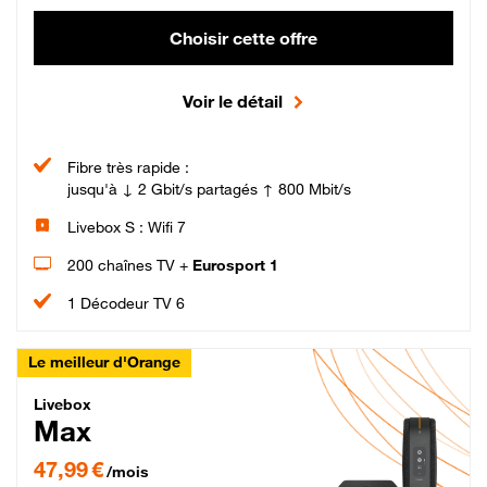
Choisir cette offre
Voir le détail
Fibre très rapide :
jusqu'à ↓ 2 Gbit/s partagés ↑ 800 Mbit/s
Livebox S : Wifi 7
200 chaînes TV +
Eurosport 1
1 Décodeur TV 6
Le meilleur d'Orange
Livebox Max Fibre
Livebox
Max
47,99 € par mois pendant 12 mois puis 57,99 € par mois, Engagement 12 moi
47,99 €
/mois