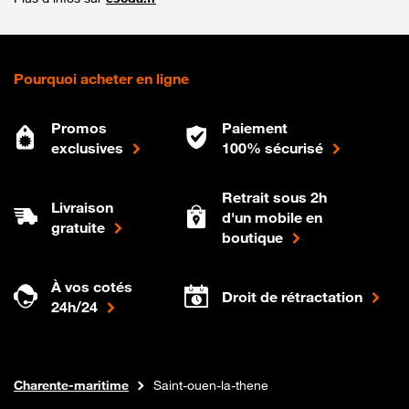
Pourquoi acheter en ligne
Promos
Paiement
exclusives
100% sécurisé
Retrait sous 2h
Livraison
d'un mobile en
gratuite
boutique
À vos cotés
Droit de rétractation
24h/24
Internet fibre
Boutique Orange
Nouvelle-aquitaine
Charente-maritime
Saint-ouen-la-thene