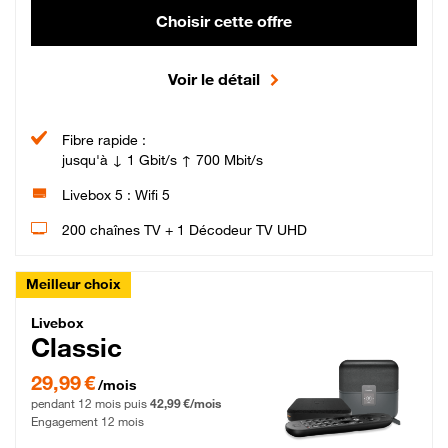
Choisir cette offre
Voir le détail
Fibre rapide :
jusqu'à ↓ 1 Gbit/s ↑ 700 Mbit/s
Livebox 5 : Wifi 5
200 chaînes TV + 1 Décodeur TV UHD
Meilleur choix
Livebox Classic Fibre
Livebox
Classic
29,99 € par mois pendant 12 mois puis 42,99 € par mois, Engagement 12 moi
29,99 €
/mois
pendant 12 mois puis
42,99 €/mois
Engagement 12 mois