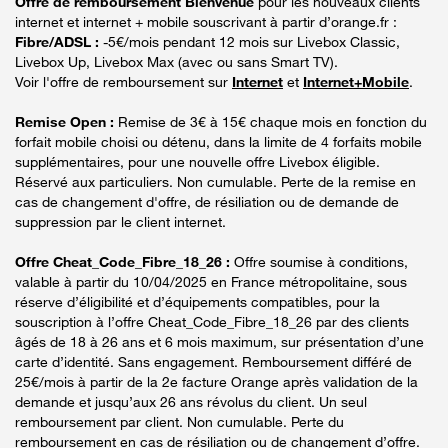
Offre de remboursement Bienvenue
pour les nouveaux clients
internet et internet + mobile souscrivant à partir d’orange.fr :
Fibre/ADSL :
-5€/mois pendant 12 mois sur Livebox Classic,
Livebox Up, Livebox Max (avec ou sans Smart TV).
Voir l'offre de remboursement sur
Internet
et
Internet+Mobile
.
Remise Open :
Remise de 3€ à 15€ chaque mois en fonction du
forfait mobile choisi ou détenu, dans la limite de 4 forfaits mobile
supplémentaires, pour une nouvelle offre Livebox éligible.
Réservé aux particuliers. Non cumulable. Perte de la remise en
cas de changement d'offre, de résiliation ou de demande de
suppression par le client internet.
Offre Cheat_Code_Fibre_18_26 :
Offre soumise à conditions,
valable à partir du 10/04/2025 en France métropolitaine, sous
réserve d’éligibilité et d’équipements compatibles, pour la
souscription à l’offre Cheat_Code_Fibre_18_26 par des clients
âgés de 18 à 26 ans et 6 mois maximum, sur présentation d’une
carte d’identité. Sans engagement. Remboursement différé de
25€/mois à partir de la 2e facture Orange après validation de la
demande et jusqu’aux 26 ans révolus du client. Un seul
remboursement par client. Non cumulable. Perte du
remboursement en cas de résiliation ou de changement d’offre.