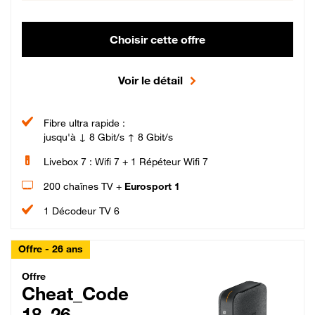
Choisir cette offre
Voir le détail
Fibre ultra rapide :
jusqu'à ↓ 8 Gbit/s ↑ 8 Gbit/s
Livebox 7 : Wifi 7 + 1 Répéteur Wifi 7
200 chaînes TV +
Eurosport 1
1 Décodeur TV 6
Offre - 26 ans
Cheat_Code Fibre_18_26
Offre
Cheat_Code
18_26