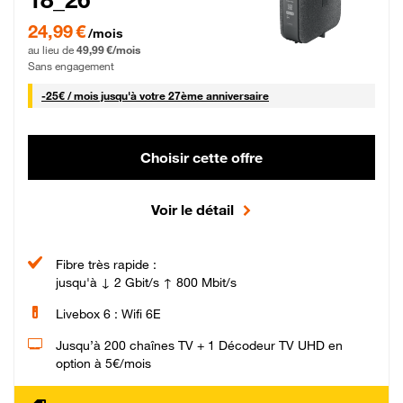
24,99 € par mois pendant 0 mois puis 49,99 € par mois, Sans engagement
24,99 €
/mois
au lieu de
49,99 €/mois
Sans engagement
25 € par mois
-
25€ / mois
jusqu'à votre 27ème anniversaire
Choisir cette offre
Voir le détail
Fibre très rapide :
jusqu'à ↓ 2 Gbit/s ↑ 800 Mbit/s
Livebox 6 : Wifi 6E
Jusqu’à 200 chaînes TV + 1 Décodeur TV UHD en
option à 5€/mois