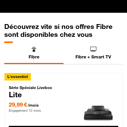
Découvrez vite si nos offres Fibre
sont disponibles chez vous
Fibre
Fibre + Smart TV
L'essentiel
Série Spéciale Livebox Lite Fibre
Série Spéciale Livebox
Lite
29,99 € par mois , Engagement 12 mois
29,99 €
/mois
Engagement 12 mois