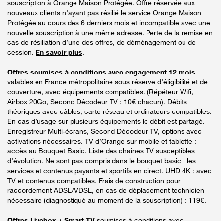
souscription à Orange Maison Protégée. Offre réservée aux
nouveaux clients n’ayant pas résilié le service Orange Maison
Protégée au cours des 6 derniers mois et incompatible avec une
nouvelle souscription à une même adresse. Perte de la remise en
cas de résiliation d’une des offres, de déménagement ou de
cession.
En savoir plus
.
Offres soumises à conditions avec engagement 12 mois
valables en France métropolitaine sous réserve d’éligibilité et de
couverture, avec équipements compatibles. (Répéteur Wifi,
Airbox 20Go, Second Décodeur TV : 10€ chacun). Débits
théoriques avec câbles, carte réseau et ordinateurs compatibles.
En cas d’usage sur plusieurs équipements le débit est partagé.
Enregistreur Multi-écrans, Second Décodeur TV, options avec
activations nécessaires. TV d’Orange sur mobile et tablette :
accès au Bouquet Basic. Liste des chaînes TV susceptibles
d’évolution. Ne sont pas compris dans le bouquet basic : les
services et contenus payants et sportifs en direct. UHD 4K : avec
TV et contenus compatibles. Frais de construction pour
raccordement ADSL/VDSL, en cas de déplacement technicien
nécessaire (diagnostiqué au moment de la souscription) : 119€.
Offres Livebox + Smart TV
soumises à conditions avec