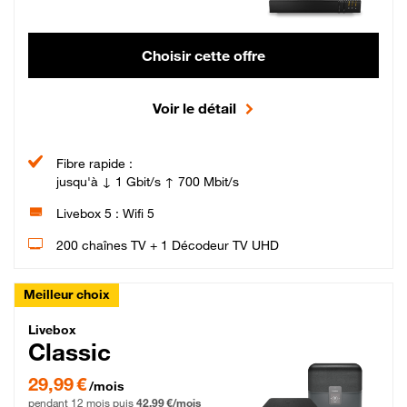
Choisir cette offre
Voir le détail
Fibre rapide :
jusqu'à ↓ 1 Gbit/s ↑ 700 Mbit/s
Livebox 5 : Wifi 5
200 chaînes TV + 1 Décodeur TV UHD
Meilleur choix
Livebox Classic Fibre
Livebox
Classic
29,99 € par mois pendant 12 mois puis 42,99 € par mois, Engagement 12 moi
29,99 €
/mois
pendant 12 mois puis
42,99 €/mois