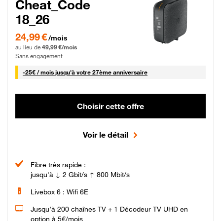
Cheat_Code
18_26
24,99 € par mois pendant 0 mois puis 49,99 € par mois, Sans engagement
24,99 €
/mois
au lieu de
49,99 €/mois
Sans engagement
25 € par mois
-
25€ / mois
jusqu'à votre 27ème anniversaire
Choisir cette offre
Voir le détail
Fibre très rapide :
jusqu'à ↓ 2 Gbit/s ↑ 800 Mbit/s
Livebox 6 : Wifi 6E
Jusqu’à 200 chaînes TV + 1 Décodeur TV UHD en
option à 5€/mois