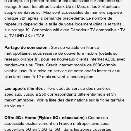
d'Orange. Le premier répéteur est accessible sur demande sur
orange.fr pour les offres Livebox Up et Max, et les 2 répéteurs
supplémentaires sur Max sont accessibles de manière séparée
chaque 72h après la demande précédente. Le nombre de
répéteurs dépend de la taille de votre logement (détails et tarifs
sur orange.fr). Connexion wifi avec Décodeur TV compatible : TV
4, TV UHD 4K et TV 6.
Partage de connexion :
Service valable en France
métropolitaine, sous réserve de couverture mobile (détails sur
réseaux.orange.fr), pour les nouveaux clients Internet ADSL avec
rendez-vous ou Fibre. Crédit internet mobile de 200Go/mois
valable jusqu'à la mise en service de votre accès internet et au
plus tard jusqu'à 12 mois suivant la souscription.
Les appels illimités
: Hors coût du service des numéros
spéciaux. Jusqu’à 250 correspondants différents/mois et 3h
maximum/appel. Voir la liste des destinations sur la fiche tarifaire
en vigueur.
Offre 5G+ Home (Flybox 5G+ nécessaire) :
Connexion
accessible exclusivement en France métropolitaine sous
couverture 5G en 3,5GHz. 5G : dans les zones couvertes