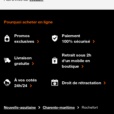
Pourquoi acheter en ligne
Promos
Paiement
exclusives
100% sécurisé
Retrait sous 2h
Livraison
d'un mobile en
gratuite
boutique
À vos cotés
Droit de rétractation
24h/24
Internet fibre
Boutique Orange
Nouvelle-aquitaine
Charente-maritime
Rochefort