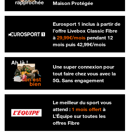
Maison Protégée
Eurosport 1 inclus à partir de
l’offre Livebox Classic Fibre
29,99 € par mois
à
29,99€/mois
pendant 12
42,99 € par m
mois puis
42,99€/mois
Une super connexion pour
tout faire chez vous avec la
5G. Sans engagement
Le meilleur du sport vous
attend :
1 mois offert
à
L’Équipe sur toutes les
offres Fibre