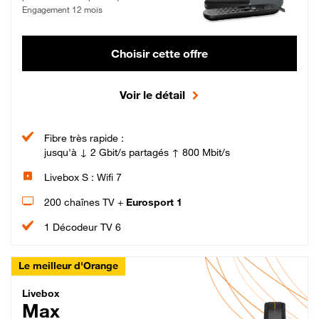
Engagement 12 mois
Choisir cette offre
Voir le détail
Fibre très rapide :
jusqu'à ↓ 2 Gbit/s partagés ↑ 800 Mbit/s
Livebox S : Wifi 7
200 chaînes TV +
Eurosport 1
1 Décodeur TV 6
Le meilleur d'Orange
Livebox Max Fibre
Livebox
Max