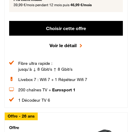
39,99 €/mois
pendant 12 mois puis
46,99 €/mois
Choisir cette offre
Voir le détail
Fibre ultra rapide :
jusqu'à ↓ 8 Gbit/s ↑ 8 Gbit/s
Livebox 7 : Wifi 7 + 1 Répéteur Wifi 7
200 chaînes TV +
Eurosport 1
1 Décodeur TV 6
Offre - 26 ans
Cheat_Code Fibre_18_26
Offre