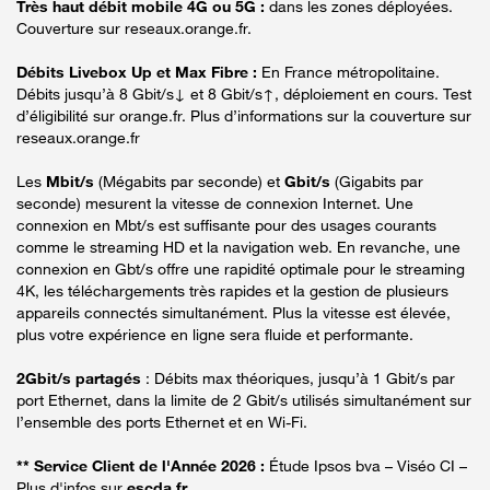
Très haut débit mobile 4G ou 5G :
dans les zones déployées.
Couverture sur reseaux.orange.fr.
Débits Livebox Up et Max Fibre :
En France métropolitaine.
Débits jusqu’à 8 Gbit/s↓ et 8 Gbit/s↑, déploiement en cours. Test
d’éligibilité sur orange.fr. Plus d’informations sur la couverture sur
reseaux.orange.fr
Les
Mbit/s
(Mégabits par seconde) et
Gbit/s
(Gigabits par
seconde) mesurent la vitesse de connexion Internet. Une
connexion en Mbt/s est suffisante pour des usages courants
comme le streaming HD et la navigation web. En revanche, une
connexion en Gbt/s offre une rapidité optimale pour le streaming
4K, les téléchargements très rapides et la gestion de plusieurs
appareils connectés simultanément. Plus la vitesse est élevée,
plus votre expérience en ligne sera fluide et performante.
2Gbit/s partagés
: Débits max théoriques, jusqu’à 1 Gbit/s par
port Ethernet, dans la limite de 2 Gbit/s utilisés simultanément sur
l’ensemble des ports Ethernet et en Wi-Fi.
** Service Client de l'Année 2026 :
Étude Ipsos bva – Viséo CI –
Plus d'infos sur
escda.fr