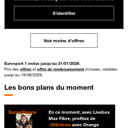
S'identifier
Voir moins d'offres
Eurosport 1 inclus jusqu'au 31/01/2029.
Prix des
offres
et
offre de remboursement
incluses, valables
jusqu’au 19/08/2026.
Les bons plans du moment
En ce moment, avec Livebox
Max Fibre, profitez de
20 € par mois
-
20€/mois
avec Orange