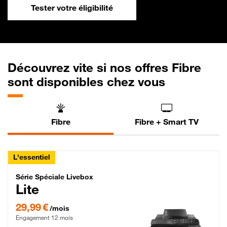
Tester votre éligibilité
Découvrez vite si nos offres Fibre
sont disponibles chez vous
Fibre
Fibre + Smart TV
L'essentiel
Série Spéciale Livebox Lite Fibre
Série Spéciale Livebox
Lite
29,99 € par mois , Engagement 12 mois
29,99 €
/mois
Engagement 12 mois