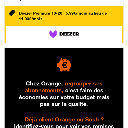
Deezer Premium 18-26 : 5,99€/mois au lieu de
11,99€/mois
Chez Orange,
regrouper ses
abonnements,
c'est faire des
économies sur votre budget mais
pas sur la qualité.
Déjà client Orange ou Sosh ?
Identifiez-vous pour voir vos remises