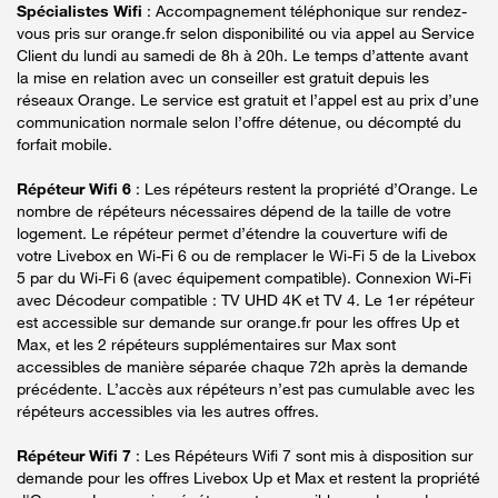
Spécialistes Wifi
: Accompagnement téléphonique sur rendez-
vous pris sur orange.fr selon disponibilité ou via appel au Service
Client du lundi au samedi de 8h à 20h. Le temps d’attente avant
la mise en relation avec un conseiller est gratuit depuis les
réseaux Orange. Le service est gratuit et l’appel est au prix d’une
communication normale selon l’offre détenue, ou décompté du
forfait mobile.
Répéteur Wifi 6
: Les répéteurs restent la propriété d’Orange. Le
nombre de répéteurs nécessaires dépend de la taille de votre
logement. Le répéteur permet d’étendre la couverture wifi de
votre Livebox en Wi-Fi 6 ou de remplacer le Wi-Fi 5 de la Livebox
5 par du Wi-Fi 6 (avec équipement compatible). Connexion Wi-Fi
avec Décodeur compatible : TV UHD 4K et TV 4. Le 1er répéteur
est accessible sur demande sur orange.fr pour les offres Up et
Max, et les 2 répéteurs supplémentaires sur Max sont
accessibles de manière séparée chaque 72h après la demande
précédente. L’accès aux répéteurs n’est pas cumulable avec les
répéteurs accessibles via les autres offres.
Répéteur Wifi 7
: Les Répéteurs Wifi 7 sont mis à disposition sur
demande pour les offres Livebox Up et Max et restent la propriété