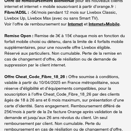
Offre de remboursement Bienvenue
pour les nouveaux clients
internet et internet + mobile souscrivant à partir d’orange.fr :
Fibre/ADSL :
-5€/mois pendant 12 mois sur Livebox Classic,
Livebox Up, Livebox Max (avec ou sans Smart TV).
Voir l'offre de remboursement sur
Internet
et
Internet+Mobile
.
Remise Open :
Remise de 3€ à 15€ chaque mois en fonction du
forfait mobile choisi ou détenu, dans la limite de 4 forfaits mobile
supplémentaires, pour une nouvelle offre Livebox éligible.
Réservé aux particuliers. Non cumulable. Perte de la remise en
cas de changement d'offre, de résiliation ou de demande de
suppression par le client internet.
Offre Cheat_Code_Fibre_18_26 :
Offre soumise à conditions,
valable à partir du 10/04/2025 en France métropolitaine, sous
réserve d’éligibilité et d’équipements compatibles, pour la
souscription à l’offre Cheat_Code_Fibre_18_26 par des clients
âgés de 18 à 26 ans et 6 mois maximum, sur présentation d’une
carte d’identité. Sans engagement. Remboursement différé de
25€/mois à partir de la 2e facture Orange après validation de la
demande et jusqu’aux 26 ans révolus du client. Un seul
remboursement par client. Non cumulable. Perte du
remboursement en cas de résiliation ou de changement d’offre.