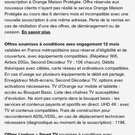
souscription à Orange Maison Protégée. Offre réservée aux
nouveaux clients n’ayant pas résilié le service Orange Maison
Protégée au cours des 6 derniers mois et incompatible avec une
nouvelle souscription à une même adresse. Perte de la remise en
cas de résiliation d’une des offres, de déménagement ou de
cession.
En savoir plus
.
Offres soumises à conditions avec engagement 12 mois
valables en France métropolitaine sous réserve d’éligibilité et de
couverture, avec équipements compatibles. (Répéteur Wifi,
Airbox 20Go, Second Décodeur TV : 10€ chacun). Débits
théoriques avec câbles, carte réseau et ordinateurs compatibles.
En cas d’usage sur plusieurs équipements le débit est partagé.
Enregistreur Multi-écrans, Second Décodeur TV, options avec
activations nécessaires. TV d’Orange sur mobile et tablette :
accès au Bouquet Basic. Liste des chaînes TV susceptibles
d’évolution. Ne sont pas compris dans le bouquet basic : les
services et contenus payants et sportifs en direct. UHD 4K : avec
TV et contenus compatibles. Frais de construction pour
raccordement ADSL/VDSL, en cas de déplacement technicien
nécessaire (diagnostiqué au moment de la souscription) : 119€.
Offres Livebox + Smart TV
soumises à conditions avec