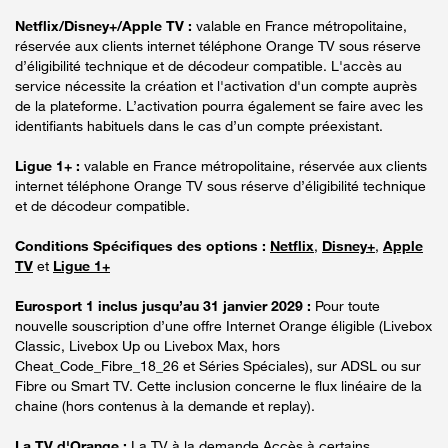
Netflix/Disney+/Apple TV :
valable en France métropolitaine,
réservée aux clients internet téléphone Orange TV sous réserve
d’éligibilité technique et de décodeur compatible. L'accès au
service nécessite la création et l'activation d'un compte auprès
de la plateforme. L’activation pourra également se faire avec les
identifiants habituels dans le cas d’un compte préexistant.
Ligue 1+ :
valable en France métropolitaine, réservée aux clients
internet téléphone Orange TV sous réserve d’éligibilité technique
et de décodeur compatible.
Conditions Spécifiques des options :
Netflix
,
Disney+
,
Apple
TV
et
Ligue 1+
Eurosport 1 inclus jusqu’au 31 janvier 2029 :
Pour toute
nouvelle souscription d’une offre Internet Orange éligible (Livebox
Classic, Livebox Up ou Livebox Max, hors
Cheat_Code_Fibre_18_26 et Séries Spéciales), sur ADSL ou sur
Fibre ou Smart TV. Cette inclusion concerne le flux linéaire de la
chaine (hors contenus à la demande et replay).
La TV d'Orange :
La TV à la demande Accès à certains