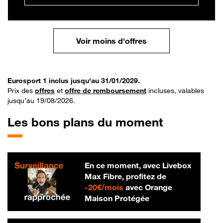
Voir moins d'offres
Eurosport 1 inclus jusqu'au 31/01/2029.
Prix des
offres
et
offre de remboursement
incluses, valables
jusqu’au 19/08/2026.
Les bons plans du moment
En ce moment, avec Livebox
Max Fibre, profitez de
20 € par mois
-
20€/mois
avec Orange
Maison Protégée