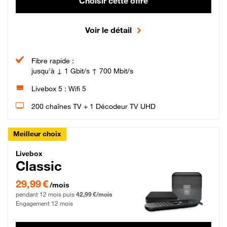
Choisir cette offre
Voir le détail
Fibre rapide :
jusqu'à ↓ 1 Gbit/s ↑ 700 Mbit/s
Livebox 5 : Wifi 5
200 chaînes TV + 1 Décodeur TV UHD
Meilleur choix
Livebox Classic Fibre
Livebox
Classic
29,99 € par mois pendant 12 mois puis 42,99 € par mois, Engagement 12 moi
29,99 €
/mois
pendant 12 mois puis
42,99 €/mois
Engagement 12 mois