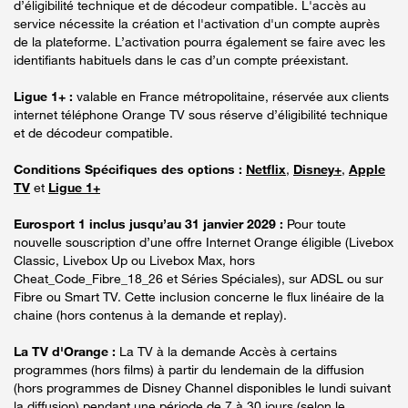
d’éligibilité technique et de décodeur compatible. L'accès au
service nécessite la création et l'activation d'un compte auprès
de la plateforme. L’activation pourra également se faire avec les
identifiants habituels dans le cas d’un compte préexistant.
Ligue 1+ :
valable en France métropolitaine, réservée aux clients
internet téléphone Orange TV sous réserve d’éligibilité technique
et de décodeur compatible.
Conditions Spécifiques des options :
Netflix
,
Disney+
,
Apple
TV
et
Ligue 1+
Eurosport 1 inclus jusqu’au 31 janvier 2029 :
Pour toute
nouvelle souscription d’une offre Internet Orange éligible (Livebox
Classic, Livebox Up ou Livebox Max, hors
Cheat_Code_Fibre_18_26 et Séries Spéciales), sur ADSL ou sur
Fibre ou Smart TV. Cette inclusion concerne le flux linéaire de la
chaine (hors contenus à la demande et replay).
La TV d'Orange :
La TV à la demande Accès à certains
programmes (hors films) à partir du lendemain de la diffusion
(hors programmes de Disney Channel disponibles le lundi suivant
la diffusion) pendant une période de 7 à 30 jours (selon le