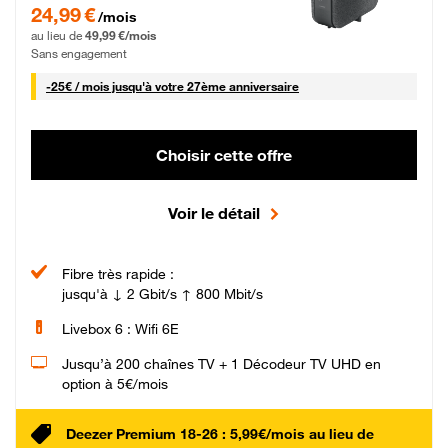
24,99 € par mois pendant 0 mois puis 49,99 € par mois, Sans engagement
24,99 €
/mois
au lieu de
49,99 €/mois
Sans engagement
25 € par mois
-
25€ / mois
jusqu'à votre 27ème anniversaire
Choisir cette offre
Voir le détail
Fibre très rapide :
jusqu'à ↓ 2 Gbit/s ↑ 800 Mbit/s
Livebox 6 : Wifi 6E
Jusqu’à 200 chaînes TV + 1 Décodeur TV UHD en
option à 5€/mois
Deezer Premium 18-26 : 5,99€/mois au lieu de