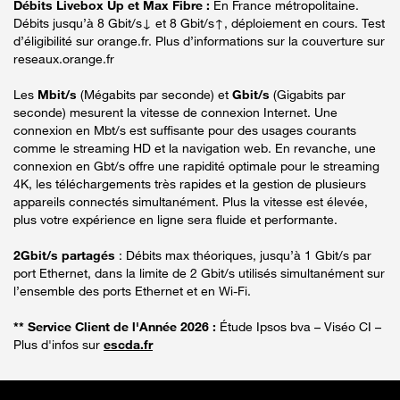
Débits Livebox Up et Max Fibre :
En France métropolitaine.
Débits jusqu’à 8 Gbit/s↓ et 8 Gbit/s↑, déploiement en cours. Test
d’éligibilité sur orange.fr. Plus d’informations sur la couverture sur
reseaux.orange.fr
Les
Mbit/s
(Mégabits par seconde) et
Gbit/s
(Gigabits par
seconde) mesurent la vitesse de connexion Internet. Une
connexion en Mbt/s est suffisante pour des usages courants
comme le streaming HD et la navigation web. En revanche, une
connexion en Gbt/s offre une rapidité optimale pour le streaming
4K, les téléchargements très rapides et la gestion de plusieurs
appareils connectés simultanément. Plus la vitesse est élevée,
plus votre expérience en ligne sera fluide et performante.
2Gbit/s partagés
: Débits max théoriques, jusqu’à 1 Gbit/s par
port Ethernet, dans la limite de 2 Gbit/s utilisés simultanément sur
l’ensemble des ports Ethernet et en Wi-Fi.
** Service Client de l'Année 2026 :
Étude Ipsos bva – Viséo CI –
Plus d'infos sur
escda.fr