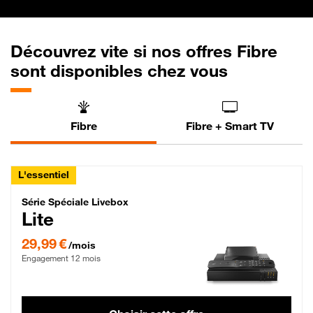
Découvrez vite si nos offres Fibre
sont disponibles chez vous
Fibre
Fibre + Smart TV
L'essentiel
Série Spéciale Livebox Lite Fibre
Série Spéciale Livebox
Lite
29,99 € par mois , Engagement 12 mois
29,99 €
/mois
Engagement 12 mois