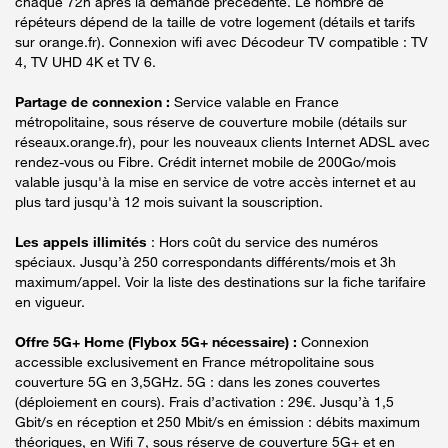
chaque 72h après la demande précédente. Le nombre de
répéteurs dépend de la taille de votre logement (détails et tarifs
sur orange.fr). Connexion wifi avec Décodeur TV compatible : TV
4, TV UHD 4K et TV 6.
Partage de connexion :
Service valable en France
métropolitaine, sous réserve de couverture mobile (détails sur
réseaux.orange.fr), pour les nouveaux clients Internet ADSL avec
rendez-vous ou Fibre. Crédit internet mobile de 200Go/mois
valable jusqu'à la mise en service de votre accès internet et au
plus tard jusqu'à 12 mois suivant la souscription.
Les appels illimités
: Hors coût du service des numéros
spéciaux. Jusqu’à 250 correspondants différents/mois et 3h
maximum/appel. Voir la liste des destinations sur la fiche tarifaire
en vigueur.
Offre 5G+ Home (Flybox 5G+ nécessaire) :
Connexion
accessible exclusivement en France métropolitaine sous
couverture 5G en 3,5GHz. 5G : dans les zones couvertes
(déploiement en cours). Frais d’activation : 29€. Jusqu’à 1,5
Gbit/s en réception et 250 Mbit/s en émission : débits maximum
théoriques, en Wifi 7, sous réserve de couverture 5G+ et en