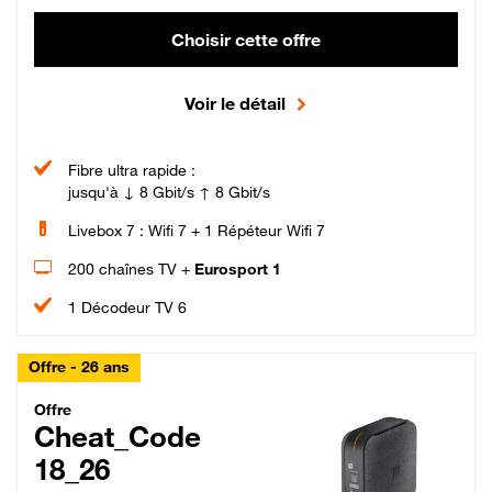
Choisir cette offre
Voir le détail
Fibre ultra rapide :
jusqu'à ↓ 8 Gbit/s ↑ 8 Gbit/s
Livebox 7 : Wifi 7 + 1 Répéteur Wifi 7
200 chaînes TV +
Eurosport 1
1 Décodeur TV 6
Offre - 26 ans
Cheat_Code Fibre_18_26
Offre
Cheat_Code
18_26