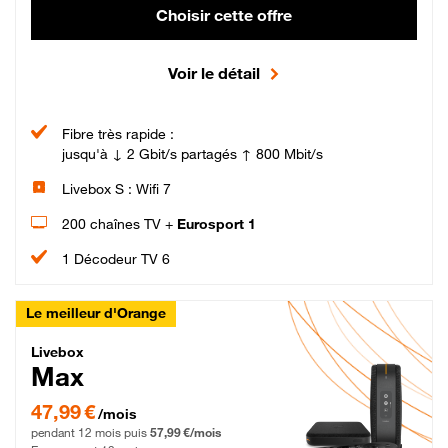
Choisir cette offre
Voir le détail
Fibre très rapide :
jusqu'à ↓ 2 Gbit/s partagés ↑ 800 Mbit/s
Livebox S : Wifi 7
200 chaînes TV +
Eurosport 1
1 Décodeur TV 6
Le meilleur d'Orange
Livebox Max Fibre
Livebox
Max
47,99 € par mois pendant 12 mois puis 57,99 € par mois, Engagement 12 moi
47,99 €
/mois
pendant 12 mois puis
57,99 €/mois