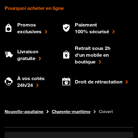
Pourquoi acheter en ligne
Promos
Paiement
exclusives
100% sécurisé
Retrait sous 2h
Livraison
d'un mobile en
gratuite
boutique
À vos cotés
Droit de rétractation
24h/24
Internet fibre
Boutique Orange
Nouvelle-aquitaine
Charente-maritime
Coivert