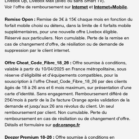
Livebox Up, Livebox Max (avec ou sans Smart TV).
Voir l'offre de remboursement sur
Internet
et
Internet+Mobile
.
Remise Open :
Remise de 3€ à 15€ chaque mois en fonction du
forfait mobile choisi ou détenu, dans la limite de 4 forfaits mobile
supplémentaires, pour une nouvelle offre Livebox éligible.
Réservé aux particuliers. Non cumulable. Perte de la remise en
cas de changement d'offre, de résiliation ou de demande de
suppression par le client internet.
Offre Cheat_Code_Fibre_18_26 :
Offre soumise à conditions,
valable à partir du 10/04/2025 en France métropolitaine, sous
réserve d’éligibilité et d’équipements compatibles, pour la
souscription à l’offre Cheat_Code_Fibre_18_26 par des clients
âgés de 18 à 26 ans et 6 mois maximum, sur présentation d’une
carte d’identité. Sans engagement. Remboursement différé de
25€/mois à partir de la 2e facture Orange après validation de la
demande et jusqu’aux 26 ans révolus du client. Un seul
remboursement par client. Non cumulable. Perte du
remboursement en cas de résiliation ou de changement d’offre.
Détails et formulaire sur
odr.orange.fr
Deezer Premium 18-26 :
Offre soumise à conditions en