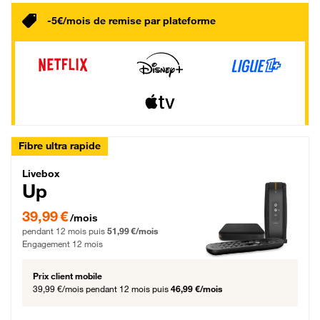
-5€/mois de remise par plateforme
Fibre ultra rapide
Livebox Up Fibre
Livebox
Up
39,99 € par mois pendant 12 mois puis 51,99 € par mois, Engagement 12 moi
39,99 €
/mois
pendant 12 mois puis
51,99 €/mois
Engagement 12 mois
Prix client mobile
39,99 €/mois
pendant 12 mois puis
46,99 €/mois