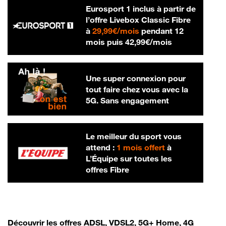
Eurosport 1 inclus à partir de
l’offre Livebox Classic Fibre
29,99 € par mois
à
29,99€/mois
pendant 12
42,99 € par m
mois puis
42,99€/mois
Une super connexion pour
tout faire chez vous avec la
5G. Sans engagement
Le meilleur du sport vous
attend :
1 mois offert
à
L’Équipe sur toutes les
offres Fibre
Découvrir les offres ADSL, VDSL2, 5G+ Home, 4G