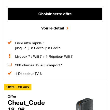
Choisir cette offre
Voir le détail
Fibre ultra rapide :
jusqu'à ↓ 8 Gbit/s ↑ 8 Gbit/s
Livebox 7 : Wifi 7 + 1 Répéteur Wifi 7
200 chaînes TV +
Eurosport 1
1 Décodeur TV 6
Offre - 26 ans
Cheat_Code Fibre_18_26
Offre
Cheat_Code
18_26