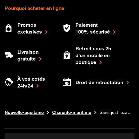
Pourquoi acheter en ligne
Promos
Paiement
exclusives
100% sécurisé
Retrait sous 2h
Livraison
d'un mobile en
gratuite
boutique
À vos cotés
Droit de rétractation
24h/24
Internet fibre
Boutique Orange
Nouvelle-aquitaine
Charente-maritime
Saint-just-luzac