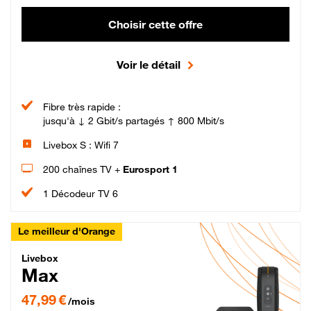
Choisir cette offre
Voir le détail
Fibre très rapide :
jusqu'à ↓ 2 Gbit/s partagés ↑ 800 Mbit/s
Livebox S : Wifi 7
200 chaînes TV +
Eurosport 1
1 Décodeur TV 6
Le meilleur d'Orange
Livebox Max Fibre
Livebox
Max
47,99 € par mois pendant 12 mois puis 57,99 € par mois, Engagement 12 moi
47,99 €
/mois