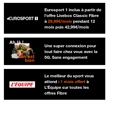
Eurosport 1 inclus à partir de
l’offre Livebox Classic Fibre
29,99 € par mois
à
29,99€/mois
pendant 12
42,99 € par m
mois puis
42,99€/mois
Une super connexion pour
tout faire chez vous avec la
5G. Sans engagement
Le meilleur du sport vous
attend :
1 mois offert
à
L’Équipe sur toutes les
offres Fibre