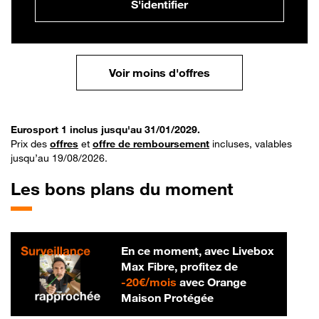
S'identifier
Voir moins d'offres
Eurosport 1 inclus jusqu'au 31/01/2029.
Prix des
offres
et
offre de remboursement
incluses, valables
jusqu’au 19/08/2026.
Les bons plans du moment
En ce moment, avec Livebox
Max Fibre, profitez de
20 € par mois
-
20€/mois
avec Orange
Maison Protégée