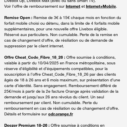
Livebox Up, Livebox Max (avec ou sans Smart TV).
Voir l'offre de remboursement sur
Internet
et
Internet+Mobile
.
Remise Open :
Remise de 3€ à 15€ chaque mois en fonction du
forfait mobile choisi ou détenu, dans la limite de 4 forfaits mobile
supplémentaires, pour une nouvelle offre Livebox éligible.
Réservé aux particuliers. Non cumulable. Perte de la remise en
cas de changement d'offre, de résiliation ou de demande de
suppression par le client internet.
Offre Cheat_Code_Fibre_18_26 :
Offre soumise à conditions,
valable à partir du 10/04/2025 en France métropolitaine, sous
réserve d’éligibilité et d’équipements compatibles, pour la
souscription à l’offre Cheat_Code_Fibre_18_26 par des clients
âgés de 18 à 26 ans et 6 mois maximum, sur présentation d’une
carte d’identité. Sans engagement. Remboursement différé de
25€/mois à partir de la 2e facture Orange après validation de la
demande et jusqu’aux 26 ans révolus du client. Un seul
remboursement par client. Non cumulable. Perte du
remboursement en cas de résiliation ou de changement d’offre.
Détails et formulaire sur
odr.orange.fr
Deezer Premium 18-26 :
Offre soumise à conditions en