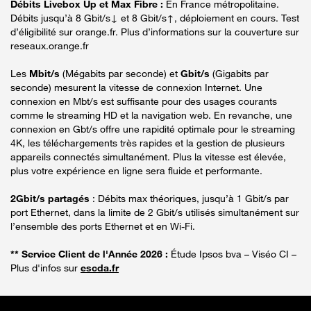
Débits Livebox Up et Max Fibre :
En France métropolitaine.
Débits jusqu’à 8 Gbit/s↓ et 8 Gbit/s↑, déploiement en cours. Test
d’éligibilité sur orange.fr. Plus d’informations sur la couverture sur
reseaux.orange.fr
Les
Mbit/s
(Mégabits par seconde) et
Gbit/s
(Gigabits par
seconde) mesurent la vitesse de connexion Internet. Une
connexion en Mbt/s est suffisante pour des usages courants
comme le streaming HD et la navigation web. En revanche, une
connexion en Gbt/s offre une rapidité optimale pour le streaming
4K, les téléchargements très rapides et la gestion de plusieurs
appareils connectés simultanément. Plus la vitesse est élevée,
plus votre expérience en ligne sera fluide et performante.
2Gbit/s partagés
: Débits max théoriques, jusqu’à 1 Gbit/s par
port Ethernet, dans la limite de 2 Gbit/s utilisés simultanément sur
l’ensemble des ports Ethernet et en Wi-Fi.
** Service Client de l'Année 2026 :
Étude Ipsos bva – Viséo CI –
Plus d'infos sur
escda.fr