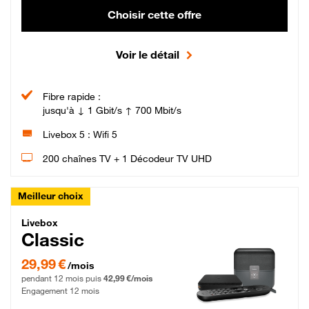
Choisir cette offre
Voir le détail
Fibre rapide :
jusqu'à ↓ 1 Gbit/s ↑ 700 Mbit/s
Livebox 5 : Wifi 5
200 chaînes TV + 1 Décodeur TV UHD
Meilleur choix
Livebox Classic Fibre
Livebox
Classic
29,99 € par mois pendant 12 mois puis 42,99 € par mois, Engagement 12 moi
29,99 €
/mois
pendant 12 mois puis
42,99 €/mois
Engagement 12 mois