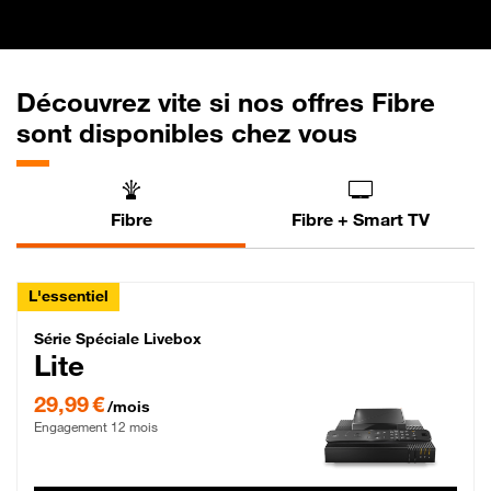
Découvrez vite si nos offres Fibre
sont disponibles chez vous
Fibre
Fibre + Smart TV
L'essentiel
Série Spéciale Livebox Lite Fibre
Série Spéciale Livebox
Lite
29,99 € par mois , Engagement 12 mois
29,99 €
/mois
Engagement 12 mois