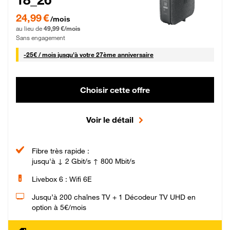
24,99 € par mois pendant 0 mois puis 49,99 € par mois, Sans engagement
24,99 €
/mois
au lieu de
49,99 €/mois
Sans engagement
25 € par mois
-
25€ / mois
jusqu'à votre 27ème anniversaire
Choisir cette offre
Voir le détail
Fibre très rapide :
jusqu'à ↓ 2 Gbit/s ↑ 800 Mbit/s
Livebox 6 : Wifi 6E
Jusqu’à 200 chaînes TV + 1 Décodeur TV UHD en
option à 5€/mois