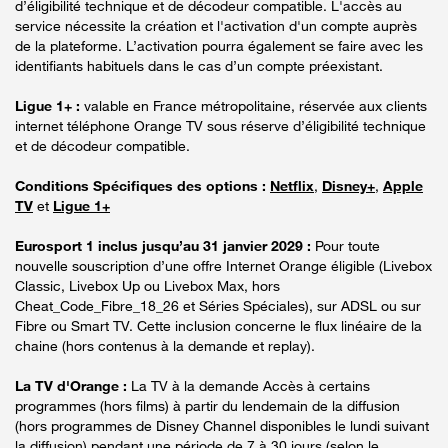
d’éligibilité technique et de décodeur compatible. L'accès au
service nécessite la création et l'activation d'un compte auprès
de la plateforme. L’activation pourra également se faire avec les
identifiants habituels dans le cas d’un compte préexistant.
Ligue 1+ :
valable en France métropolitaine, réservée aux clients
internet téléphone Orange TV sous réserve d’éligibilité technique
et de décodeur compatible.
Conditions Spécifiques des options :
Netflix
,
Disney+
,
Apple
TV
et
Ligue 1+
Eurosport 1 inclus jusqu’au 31 janvier 2029 :
Pour toute
nouvelle souscription d’une offre Internet Orange éligible (Livebox
Classic, Livebox Up ou Livebox Max, hors
Cheat_Code_Fibre_18_26 et Séries Spéciales), sur ADSL ou sur
Fibre ou Smart TV. Cette inclusion concerne le flux linéaire de la
chaine (hors contenus à la demande et replay).
La TV d'Orange :
La TV à la demande Accès à certains
programmes (hors films) à partir du lendemain de la diffusion
(hors programmes de Disney Channel disponibles le lundi suivant
la diffusion) pendant une période de 7 à 30 jours (selon le