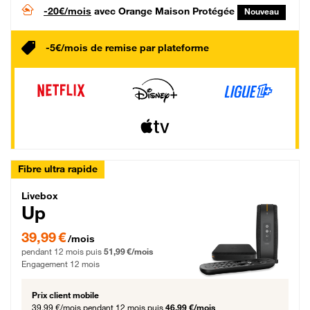
-20€/mois
avec Orange Maison Protégée
Nouveau
-5€/mois de remise par plateforme
Fibre ultra rapide
Livebox Up Fibre
Livebox
Up
39,99 € par mois pendant 12 mois puis 51,99 € par mois, Engagement 12 moi
39,99 €
/mois
pendant 12 mois puis
51,99 €/mois
Engagement 12 mois
Prix client mobile
39,99 €/mois
pendant 12 mois puis
46,99 €/mois