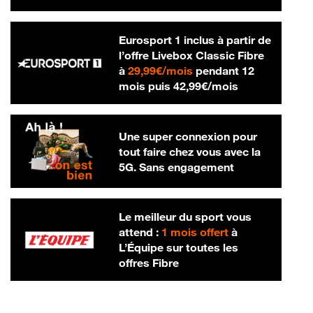
Eurosport 1 inclus à partir de
l’offre Livebox Classic Fibre
29,99 € par mois
à
29,99€/mois
pendant 12
42,99 € par m
mois puis
42,99€/mois
Une super connexion pour
tout faire chez vous avec la
5G. Sans engagement
Le meilleur du sport vous
attend :
1 mois offert
à
L’Équipe sur toutes les
offres Fibre