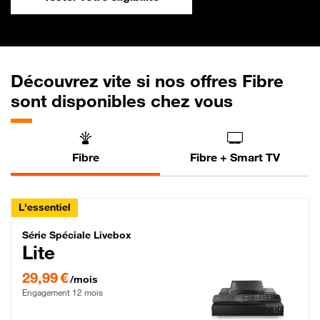
Découvrez vite si nos offres Fibre
sont disponibles chez vous
Fibre
Fibre + Smart TV
L'essentiel
Série Spéciale Livebox Lite Fibre
Série Spéciale Livebox
Lite
29,99 € par mois , Engagement 12 mois
29,99 €
/mois
Engagement 12 mois