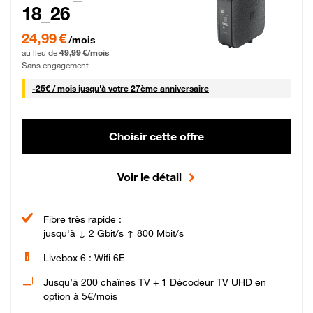
18_26
24,99 € par mois pendant 0 mois puis 49,99 € par mois, Sans engagement
24,99 €
/mois
au lieu de
49,99 €/mois
Sans engagement
25 € par mois
-
25€ / mois
jusqu'à votre 27ème anniversaire
Choisir cette offre
Voir le détail
Fibre très rapide :
jusqu'à ↓ 2 Gbit/s ↑ 800 Mbit/s
Livebox 6 : Wifi 6E
Jusqu’à 200 chaînes TV + 1 Décodeur TV UHD en
option à 5€/mois