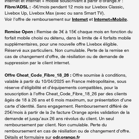
internet et internet + mobile souscrivant à partir d’orange.fr :
Fibre/ADSL :
-5€/mois pendant 12 mois sur Livebox Classic,
Livebox Up, Livebox Max (avec ou sans Smart TV).
Voir l'offre de remboursement sur
Internet
et
Internet+Mobile
.
Remise Open :
Remise de 3€ à 15€ chaque mois en fonction du
forfait mobile choisi ou détenu, dans la limite de 4 forfaits mobile
supplémentaires, pour une nouvelle offre Livebox éligible.
Réservé aux particuliers. Non cumulable. Perte de la remise en
cas de changement d'offre, de résiliation ou de demande de
suppression par le client internet.
Offre Cheat_Code_Fibre_18_26 :
Offre soumise à conditions,
valable à partir du 10/04/2025 en France métropolitaine, sous
réserve d’éligibilité et d’équipements compatibles, pour la
souscription à l’offre Cheat_Code_Fibre_18_26 par des clients
âgés de 18 à 26 ans et 6 mois maximum, sur présentation d’une
carte d’identité. Sans engagement. Remboursement différé de
25€/mois à partir de la 2e facture Orange après validation de la
demande et jusqu’aux 26 ans révolus du client. Un seul
remboursement par client. Non cumulable. Perte du
remboursement en cas de résiliation ou de changement d’offre.
Détails et formulaire sur
odr.orange.fr