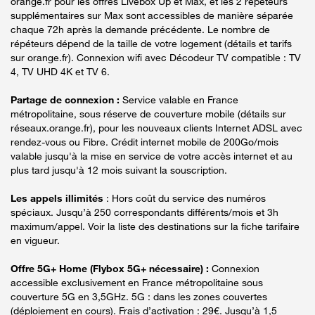
orange.fr pour les offres Livebox Up et Max, et les 2 répéteurs
supplémentaires sur Max sont accessibles de manière séparée
chaque 72h après la demande précédente. Le nombre de
répéteurs dépend de la taille de votre logement (détails et tarifs
sur orange.fr). Connexion wifi avec Décodeur TV compatible : TV
4, TV UHD 4K et TV 6.
Partage de connexion :
Service valable en France
métropolitaine, sous réserve de couverture mobile (détails sur
réseaux.orange.fr), pour les nouveaux clients Internet ADSL avec
rendez-vous ou Fibre. Crédit internet mobile de 200Go/mois
valable jusqu'à la mise en service de votre accès internet et au
plus tard jusqu'à 12 mois suivant la souscription.
Les appels illimités
: Hors coût du service des numéros
spéciaux. Jusqu’à 250 correspondants différents/mois et 3h
maximum/appel. Voir la liste des destinations sur la fiche tarifaire
en vigueur.
Offre 5G+ Home (Flybox 5G+ nécessaire) :
Connexion
accessible exclusivement en France métropolitaine sous
couverture 5G en 3,5GHz. 5G : dans les zones couvertes
(déploiement en cours). Frais d’activation : 29€. Jusqu’à 1,5