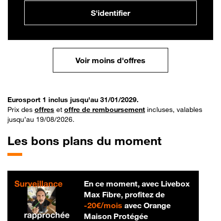
S'identifier
Voir moins d'offres
Eurosport 1 inclus jusqu'au 31/01/2029.
Prix des
offres
et
offre de remboursement
incluses, valables
jusqu’au 19/08/2026.
Les bons plans du moment
En ce moment, avec Livebox
Max Fibre, profitez de
20 € par mois
-
20€/mois
avec Orange
Maison Protégée