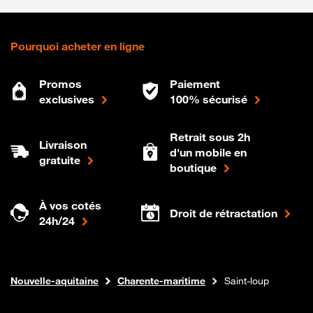
Pourquoi acheter en ligne
Promos
Paiement
exclusives
100% sécurisé
Retrait sous 2h
Livraison
d'un mobile en
gratuite
boutique
À vos cotés
Droit de rétractation
24h/24
Internet fibre
Boutique Orange
Nouvelle-aquitaine
Charente-maritime
Saint-loup