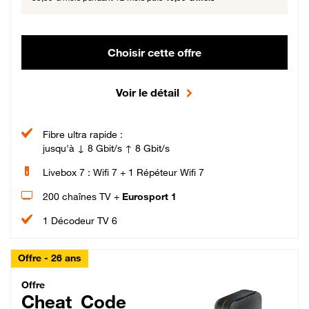
Choisir cette offre
Voir le détail
Fibre ultra rapide :
jusqu'à ↓ 8 Gbit/s ↑ 8 Gbit/s
Livebox 7 : Wifi 7 + 1 Répéteur Wifi 7
200 chaînes TV +
Eurosport 1
1 Décodeur TV 6
Offre - 26 ans
Cheat_Code Fibre_18_26
Offre
Cheat_Code