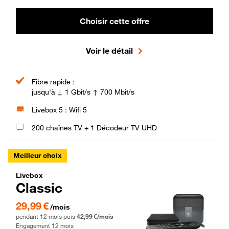
Choisir cette offre
Voir le détail
Fibre rapide :
jusqu'à ↓ 1 Gbit/s ↑ 700 Mbit/s
Livebox 5 : Wifi 5
200 chaînes TV + 1 Décodeur TV UHD
Meilleur choix
Livebox Classic Fibre
Livebox
Classic
29,99 € par mois pendant 12 mois puis 42,99 € par mois, Engagement 12 moi
29,99 €
/mois
pendant 12 mois puis
42,99 €/mois
Engagement 12 mois