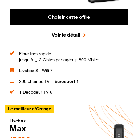
Choisir cette offre
Voir le détail
Fibre très rapide :
jusqu'à ↓ 2 Gbit/s partagés ↑ 800 Mbit/s
Livebox S : Wifi 7
200 chaînes TV +
Eurosport 1
1 Décodeur TV 6
Le meilleur d'Orange
Livebox Max Fibre
Livebox
Max
47,99 € par mois pendant 12 mois puis 57,99 € par mois, Engagement 12 moi