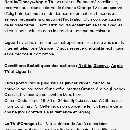
Netflix/Disney+/Apple TV :
valable en France métropolitaine,
réservée aux clients internet téléphone Orange TV sous réserve
d’éligibilité technique et de décodeur compatible. L'accès au
service nécessite la création et l'activation d'un compte auprès
de la plateforme. L’activation pourra également se faire avec les
identifiants habituels dans le cas d’un compte préexistant.
Ligue 1+ :
valable en France métropolitaine, réservée aux clients
internet téléphone Orange TV sous réserve d’éligibilité technique
et de décodeur compatible.
Conditions Spécifiques des options :
Netflix
,
Disney+
,
Apple
TV
et
Ligue 1+
Eurosport 1 inclus jusqu’au 31 janvier 2029 :
Pour toute
nouvelle souscription d’une offre Internet Orange éligible (Livebox
Classic, Livebox Up ou Livebox Max, hors
Cheat_Code_Fibre_18_26 et Séries Spéciales), sur ADSL ou sur
Fibre ou Smart TV. Cette inclusion concerne le flux linéaire de la
chaine (hors contenus à la demande et replay).
La TV d'Orange :
La TV à la demande Accès à certains
programmes (hors films) à partir du lendemain de la diffusion