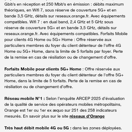
Gbit/s en réception et 250 Mbit/s en émission : débits maximum
théoriques, en Wifi 7, sous réserve de couverture 5G+ et en
bande 3,5 GHz, détails sur reseaux.orange.fr. Avec équipements
compatibles. Wifi 7 : en dual band, 2,4 GHz et 5 GHz sous
réserve de couverture 5G+ et en bande 3,5 GHz, détails sur
reseaux.orange.fr. Avec équipements compatibles. Forfaits Mobile
pour clients 4G Home ou 5G+ Home : Offre réservée aux
particuliers membres du foyer du client détenteur de l'offre 4G
Home ou 5G+ Home, dans la limite de 5 forfaits par foyer. Perte
de la remise en cas de résiliation ou de changement d’offre.
Forfaits Mobile pour clients 5G+ Home
: Offre réservée aux
particuliers membres du foyer du client détenteur de l'offre 5G+
Home, dans la limite de 5 forfaits. Perte de la remise en cas de
résiliation ou de changement d’offre.
Réseau mobile N°1 :
Selon l’enquête ARCEP 2025 d’évaluation
de la qualité de service des opérateurs mobiles métropolitains,
Orange est 1er ou 1er ex æquo sur 251 des 258 indicateurs
mesurés. En savoir plus sur le site
réseaux d'Orange
Très haut débit mobile 4G ou 5G :
dans les zones déployées.