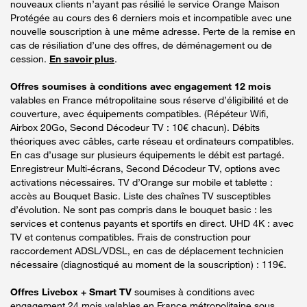
nouveaux clients n’ayant pas résilié le service Orange Maison
Protégée au cours des 6 derniers mois et incompatible avec une
nouvelle souscription à une même adresse. Perte de la remise en
cas de résiliation d’une des offres, de déménagement ou de
cession.
En savoir plus
.
Offres soumises à conditions avec engagement 12 mois
valables en France métropolitaine sous réserve d’éligibilité et de
couverture, avec équipements compatibles. (Répéteur Wifi,
Airbox 20Go, Second Décodeur TV : 10€ chacun). Débits
théoriques avec câbles, carte réseau et ordinateurs compatibles.
En cas d’usage sur plusieurs équipements le débit est partagé.
Enregistreur Multi-écrans, Second Décodeur TV, options avec
activations nécessaires. TV d’Orange sur mobile et tablette :
accès au Bouquet Basic. Liste des chaînes TV susceptibles
d’évolution. Ne sont pas compris dans le bouquet basic : les
services et contenus payants et sportifs en direct. UHD 4K : avec
TV et contenus compatibles. Frais de construction pour
raccordement ADSL/VDSL, en cas de déplacement technicien
nécessaire (diagnostiqué au moment de la souscription) : 119€.
Offres Livebox + Smart TV
soumises à conditions avec
engagement 24 mois valables en France métropolitaine sous