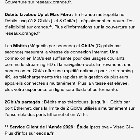
Couverture sur reseaux.orange.fr.
Débits Livebox Up et Max Fibre :
En France métropolitaine.
Débits jusqu’à 8 Gbit/s↓ et 8 Gbit/s↑, déploiement en cours. Test
d’éligibilité sur orange.fr. Plus d’informations sur la couverture sur
reseaux.orange.fr
Les
Mbit/s
(Mégabits par seconde) et
Gbit/s
(Gigabits par
seconde) mesurent la vitesse de connexion Internet. Une
connexion en Mbt/s est suffisante pour des usages courants
comme le streaming HD et la navigation web. En revanche, une
connexion en Gbt/s offre une rapidité optimale pour le streaming
4K, les téléchargements très rapides et la gestion de plusieurs
appareils connectés simultanément. Plus la vitesse est élevée,
plus votre expérience en ligne sera fluide et performante.
2Gbit/s partagés
: Débits max théoriques, jusqu’à 1 Gbit/s par
port Ethernet, dans la limite de 2 Gbit/s utilisés simultanément sur
l’ensemble des ports Ethernet et en Wi-Fi.
** Service Client de l'Année 2026 :
Étude Ipsos bva – Viséo CI –
Plus d'infos sur
escda.fr