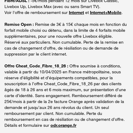
Fibre/ADSL :
-5€/mois pendant 12 mois sur Livebox Classic,
Livebox Up, Livebox Max (avec ou sans Smart TV).
Voir l'offre de remboursement sur
Internet
et
Internet+Mobile
.
Remise Open :
Remise de 3€ à 15€ chaque mois en fonction du
forfait mobile choisi ou détenu, dans la limite de 4 forfaits mobile
supplémentaires, pour une nouvelle offre Livebox éligible.
Réservé aux particuliers. Non cumulable. Perte de la remise en
cas de changement d'offre, de résiliation ou de demande de
suppression par le client internet.
Offre Cheat_Code_Fibre_18_26 :
Offre soumise à conditions,
valable à partir du 10/04/2025 en France métropolitaine, sous
réserve d’éligibilité et d’équipements compatibles, pour la
souscription à l’offre Cheat_Code_Fibre_18_26 par des clients
âgés de 18 à 26 ans et 6 mois maximum, sur présentation d’une
carte d’identité. Sans engagement. Remboursement différé de
25€/mois à partir de la 2e facture Orange après validation de la
demande et jusqu’aux 26 ans révolus du client. Un seul
remboursement par client. Non cumulable. Perte du
remboursement en cas de résiliation ou de changement d’offre.
Détails et formulaire sur
odr.orange.fr