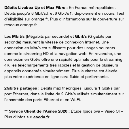
Débits Livebox Up et Max Fibre :
En France métropolitaine.
Débits jusqu’à 8 Gbit/s↓ et 8 Gbit/s↑, déploiement en cours. Test
d’éligibilité sur orange.fr. Plus d’informations sur la couverture sur
reseaux.orange.fr
Les
Mbit/s
(Mégabits par seconde) et
Gbit/s
(Gigabits par
seconde) mesurent la vitesse de connexion Internet. Une
connexion en Mbt/s est suffisante pour des usages courants
comme le streaming HD et la navigation web. En revanche, une
connexion en Gbt/s offre une rapidité optimale pour le streaming
4K, les téléchargements très rapides et la gestion de plusieurs
appareils connectés simultanément. Plus la vitesse est élevée,
plus votre expérience en ligne sera fluide et performante.
2Gbit/s partagés
: Débits max théoriques, jusqu’à 1 Gbit/s par
port Ethernet, dans la limite de 2 Gbit/s utilisés simultanément sur
l’ensemble des ports Ethernet et en Wi-Fi.
** Service Client de l'Année 2026 :
Étude Ipsos bva – Viséo CI –
Plus d'infos sur
escda.fr