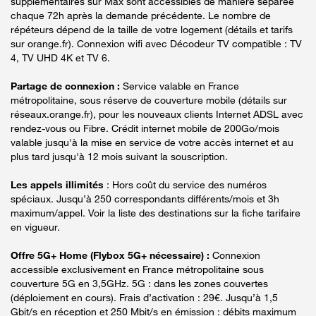
supplémentaires sur Max sont accessibles de manière séparée
chaque 72h après la demande précédente. Le nombre de
répéteurs dépend de la taille de votre logement (détails et tarifs
sur orange.fr). Connexion wifi avec Décodeur TV compatible : TV
4, TV UHD 4K et TV 6.
Partage de connexion :
Service valable en France
métropolitaine, sous réserve de couverture mobile (détails sur
réseaux.orange.fr), pour les nouveaux clients Internet ADSL avec
rendez-vous ou Fibre. Crédit internet mobile de 200Go/mois
valable jusqu'à la mise en service de votre accès internet et au
plus tard jusqu'à 12 mois suivant la souscription.
Les appels illimités
: Hors coût du service des numéros
spéciaux. Jusqu’à 250 correspondants différents/mois et 3h
maximum/appel. Voir la liste des destinations sur la fiche tarifaire
en vigueur.
Offre 5G+ Home (Flybox 5G+ nécessaire) :
Connexion
accessible exclusivement en France métropolitaine sous
couverture 5G en 3,5GHz. 5G : dans les zones couvertes
(déploiement en cours). Frais d’activation : 29€. Jusqu’à 1,5
Gbit/s en réception et 250 Mbit/s en émission : débits maximum