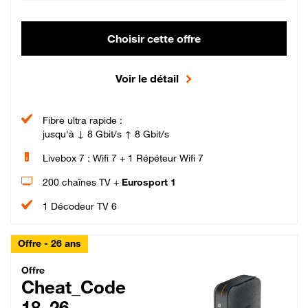
Choisir cette offre
Voir le détail
Fibre ultra rapide :
jusqu'à ↓ 8 Gbit/s ↑ 8 Gbit/s
Livebox 7 : Wifi 7 + 1 Répéteur Wifi 7
200 chaînes TV +
Eurosport 1
1 Décodeur TV 6
Offre - 26 ans
Cheat_Code Fibre_18_26
Offre
Cheat_Code
18_26