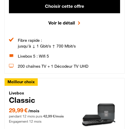
Choisir cette offre
Voir le détail
Fibre rapide :
jusqu'à ↓ 1 Gbit/s ↑ 700 Mbit/s
Livebox 5 : Wifi 5
200 chaînes TV + 1 Décodeur TV UHD
Meilleur choix
Livebox Classic Fibre
Livebox
Classic
29,99 € par mois pendant 12 mois puis 42,99 € par mois, Engagement 12 moi
29,99 €
/mois
pendant 12 mois puis
42,99 €/mois
Engagement 12 mois