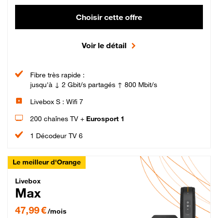
Choisir cette offre
Voir le détail
Fibre très rapide :
jusqu'à ↓ 2 Gbit/s partagés ↑ 800 Mbit/s
Livebox S : Wifi 7
200 chaînes TV +
Eurosport 1
1 Décodeur TV 6
Le meilleur d'Orange
Livebox Max Fibre
Livebox
Max
47,99 € par mois pendant 12 mois puis 57,99 € par mois, Engagement 12 moi
47,99 €
/mois