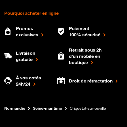
Pourquoi acheter en ligne
Promos
Paiement
exclusives
100% sécurisé
Retrait sous 2h
Livraison
d'un mobile en
gratuite
boutique
À vos cotés
Droit de rétractation
24h/24
Internet fibre
Boutique Orange
Normandie
Seine-maritime
Criquetot-sur-ouville