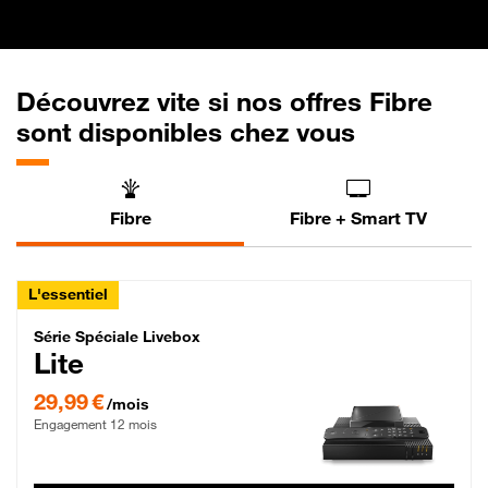
Découvrez vite si nos offres Fibre
sont disponibles chez vous
Fibre
Fibre + Smart TV
L'essentiel
Série Spéciale Livebox Lite Fibre
Série Spéciale Livebox
Lite
29,99 € par mois , Engagement 12 mois
29,99 €
/mois
Engagement 12 mois