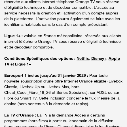
réservée aux clients internet téléphone Orange TV sous réserve
d’éligibilité technique et de décodeur compatible. L'accès au
service nécessite la création et l'activation d'un compte auprès
de la plateforme. L’activation pourra également se faire avec les
identifiants habituels dans le cas d’un compte préexistant.
Ligue 1+ :
valable en France métropolitaine, réservée aux clients
internet téléphone Orange TV sous réserve d’éligibilité technique
et de décodeur compatible.
Conditions Spécifiques des options :
Netflix
,
Disney+
,
Apple
TV
et
Ligue 1+
Eurosport 1 inclus jusqu’au 31 janvier 2029 :
Pour toute
nouvelle souscription d’une offre Internet Orange éligible (Livebox
Classic, Livebox Up ou Livebox Max, hors
Cheat_Code_Fibre_18_26 et Séries Spéciales), sur ADSL ou sur
Fibre ou Smart TV. Cette inclusion concerne le flux linéaire de la
chaine (hors contenus à la demande et replay).
La TV d'Orange :
La TV à la demande Accès à certains
programmes (hors films) à partir du lendemain de la diffusion
(hors programmes de Disney Channel disponibles le lundi suivant