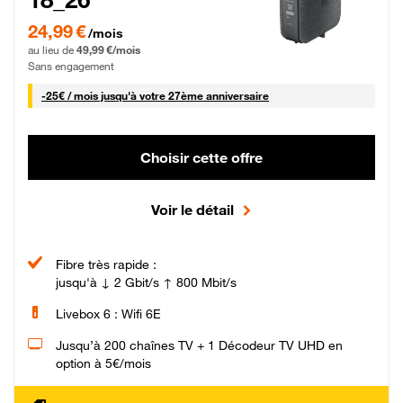
24,99 € par mois pendant 0 mois puis 49,99 € par mois, Sans engagement
24,99 €
/mois
au lieu de
49,99 €/mois
Sans engagement
25 € par mois
-
25€ / mois
jusqu'à votre 27ème anniversaire
Choisir cette offre
Voir le détail
Fibre très rapide :
jusqu'à ↓ 2 Gbit/s ↑ 800 Mbit/s
Livebox 6 : Wifi 6E
Jusqu’à 200 chaînes TV + 1 Décodeur TV UHD en
option à 5€/mois