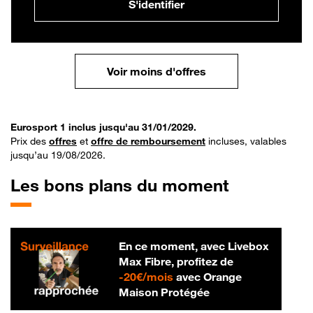
S'identifier
Voir moins d'offres
Eurosport 1 inclus jusqu'au 31/01/2029.
Prix des
offres
et
offre de remboursement
incluses, valables
jusqu’au 19/08/2026.
Les bons plans du moment
En ce moment, avec Livebox
Max Fibre, profitez de
20 € par mois
-
20€/mois
avec Orange
Maison Protégée