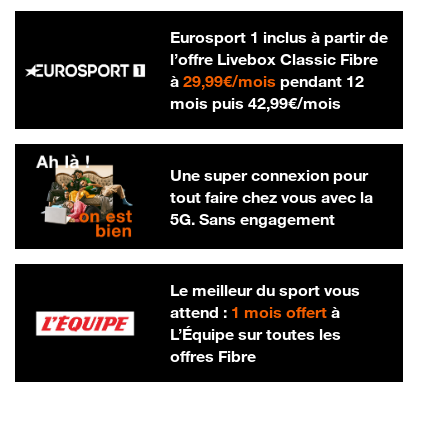
Eurosport 1 inclus à partir de
l’offre Livebox Classic Fibre
29,99 € par mois
à
29,99€/mois
pendant 12
42,99 € par m
mois puis
42,99€/mois
Une super connexion pour
tout faire chez vous avec la
5G. Sans engagement
Le meilleur du sport vous
attend :
1 mois offert
à
L’Équipe sur toutes les
offres Fibre