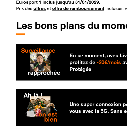
Eurosport 1 inclus jusqu'au 31/01/2029.
Prix des
offres
et
offre de remboursement
incluses, 
Les bons plans du mom
En ce moment, avec Liv
20
profitez de
-
20€/mois
av
Protégée
Une super connexion po
vous avec la 5G. Sans