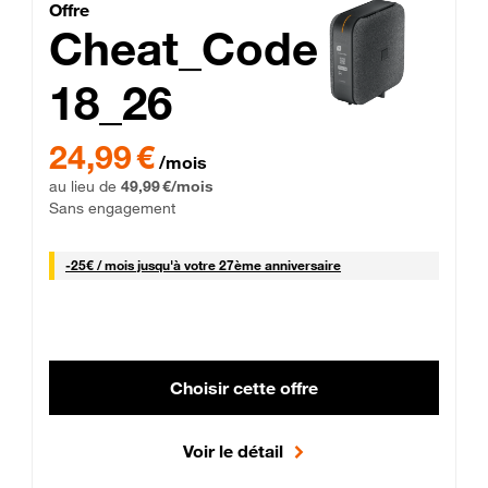
Cheat_Code Fibre_18_26
Offre
Cheat_Code
18_26
 Engagement 12 mois
24,99 € par mois pendant 0 mois puis 49,99 € par mois, Sans 
24,99 €
/mois
au lieu de
49,99 €/mois
Sans engagement
25 € par mois
-
25€ / mois
jusqu'à votre 27ème anniversaire
Choisir cette offre
Voir le détail