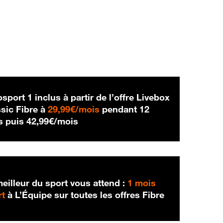
sport 1 inclus à partir de l’offre Livebox
29,99 € par mois
sic Fibre à
29,99€/mois
pendant 12
42,99 € par mois
s puis
42,99€/mois
eilleur du sport vous attend :
1 mois
rt
à L’Équipe sur toutes les offres Fibre