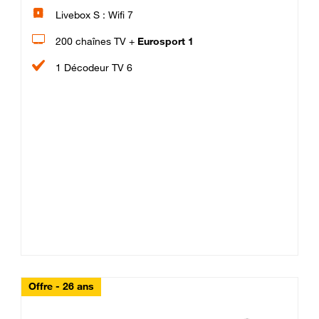
Livebox S : Wifi 7
200 chaînes TV +
Eurosport 1
1 Décodeur TV 6
Offre - 26 ans