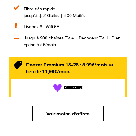
Fibre très rapide :
jusqu'à ↓ 2 Gbit/s ↑ 800 Mbit/s
Livebox 6 : Wifi 6E
Jusqu’à 200 chaînes TV + 1 Décodeur TV UHD en
option à 5€/mois
Deezer Premium 18-26 : 5,99€/mois au
lieu de 11,99€/mois
Voir moins d'offres