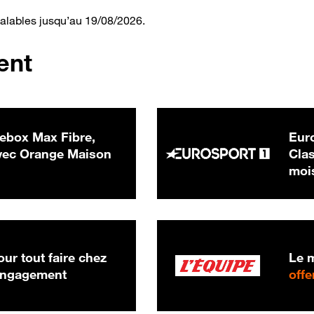
valables jusqu’au 19/08/2026.
ent
ebox Max Fibre,
Euro
 € par mois
ec Orange Maison
Clas
moi
ur tout faire chez
Le m
 engagement
offe