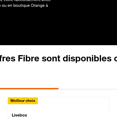
ite ou en boutique Orange à
fres Fibre sont disponibles
Meilleur choix
Lite Fibre
Livebox Classic Fibre
Livebox