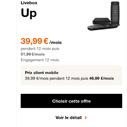
Livebox Up Fibre
Livebox
Up
39,99 € par mois pendant 12 mois puis 51,99 € par mois,
39,99 €
/mois
pendant 12 mois puis
51,99 €/mois
Engagement 12 mois
Prix client mobile
39,99 €/mois
pendant 12 mois puis
46,99 €/mois
Choisir cette offre
Voir le détail