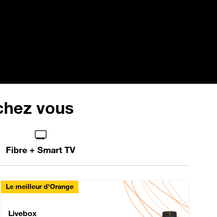
 chez vous
Fibre + Smart TV
Le meilleur d'Orange
Livebox Max Fibre
Livebox