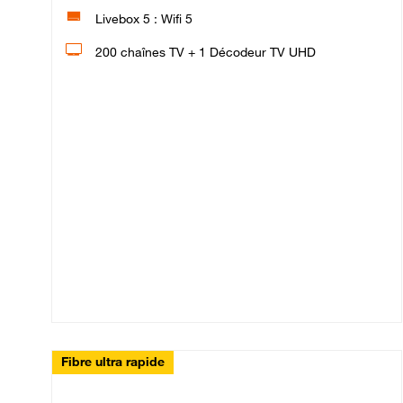
Livebox 5 : Wifi 5
200 chaînes TV + 1 Décodeur TV UHD
Fibre ultra rapide