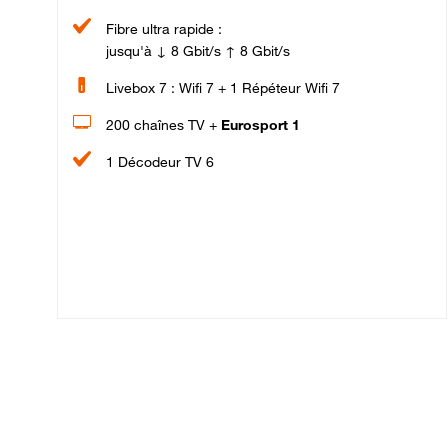
Fibre ultra rapide :
jusqu'à ↓ 8 Gbit/s ↑ 8 Gbit/s
Livebox 7 : Wifi 7 + 1 Répéteur Wifi 7
200 chaînes TV +
Eurosport 1
1 Décodeur TV 6