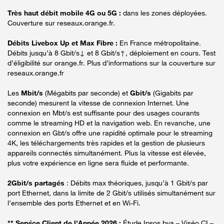
Très haut débit mobile 4G ou 5G :
dans les zones déployées.
Couverture sur reseaux.orange.fr.
Débits Livebox Up et Max Fibre :
En France métropolitaine.
Débits jusqu’à 8 Gbit/s↓ et 8 Gbit/s↑, déploiement en cours. Test
d’éligibilité sur orange.fr. Plus d’informations sur la couverture sur
reseaux.orange.fr
Les
Mbit/s
(Mégabits par seconde) et
Gbit/s
(Gigabits par
seconde) mesurent la vitesse de connexion Internet. Une
connexion en Mbt/s est suffisante pour des usages courants
comme le streaming HD et la navigation web. En revanche, une
connexion en Gbt/s offre une rapidité optimale pour le streaming
4K, les téléchargements très rapides et la gestion de plusieurs
appareils connectés simultanément. Plus la vitesse est élevée,
plus votre expérience en ligne sera fluide et performante.
2Gbit/s partagés
: Débits max théoriques, jusqu’à 1 Gbit/s par
port Ethernet, dans la limite de 2 Gbit/s utilisés simultanément sur
l’ensemble des ports Ethernet et en Wi-Fi.
** Service Client de l'Année 2026 :
Étude Ipsos bva – Viséo CI –