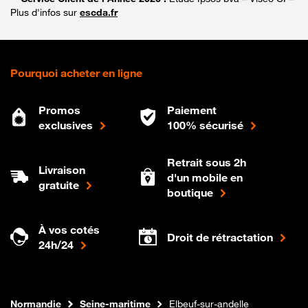
Plus d'infos sur
escda.fr
Pourquoi acheter en ligne
Promos
Paiement
exclusives
100% sécurisé
Retrait sous 2h
Livraison
d'un mobile en
gratuite
boutique
À vos cotés
Droit de rétractation
24h/24
Internet fibre
Boutique Orange
Normandie
Seine-maritime
Elbeuf-sur-andelle