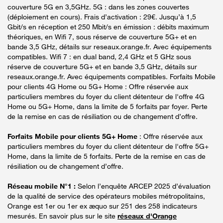
couverture 5G en 3,5GHz. 5G : dans les zones couvertes
(déploiement en cours). Frais d’activation : 29€. Jusqu’à 1,5
Gbit/s en réception et 250 Mbit/s en émission : débits maximum
théoriques, en Wifi 7, sous réserve de couverture 5G+ et en
bande 3,5 GHz, détails sur reseaux.orange.fr. Avec équipements
compatibles. Wifi 7 : en dual band, 2,4 GHz et 5 GHz sous
réserve de couverture 5G+ et en bande 3,5 GHz, détails sur
reseaux.orange.fr. Avec équipements compatibles. Forfaits Mobile
pour clients 4G Home ou 5G+ Home : Offre réservée aux
particuliers membres du foyer du client détenteur de l'offre 4G
Home ou 5G+ Home, dans la limite de 5 forfaits par foyer. Perte
de la remise en cas de résiliation ou de changement d’offre.
Forfaits Mobile pour clients 5G+ Home
: Offre réservée aux
particuliers membres du foyer du client détenteur de l'offre 5G+
Home, dans la limite de 5 forfaits. Perte de la remise en cas de
résiliation ou de changement d’offre.
Réseau mobile N°1 :
Selon l’enquête ARCEP 2025 d’évaluation
de la qualité de service des opérateurs mobiles métropolitains,
Orange est 1er ou 1er ex æquo sur 251 des 258 indicateurs
mesurés. En savoir plus sur le site
réseaux d'Orange