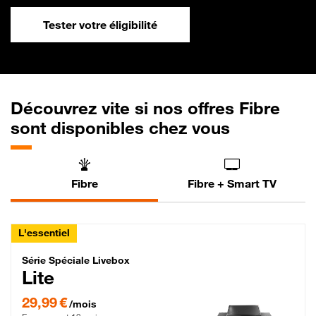
Tester votre éligibilité
Découvrez vite si nos offres Fibre
sont disponibles chez vous
Fibre
Fibre + Smart TV
L'essentiel
Série Spéciale Livebox Lite Fibre
Série Spéciale Livebox
Lite
29,99 € par mois , Engagement 12 mois
29,99 €
/mois