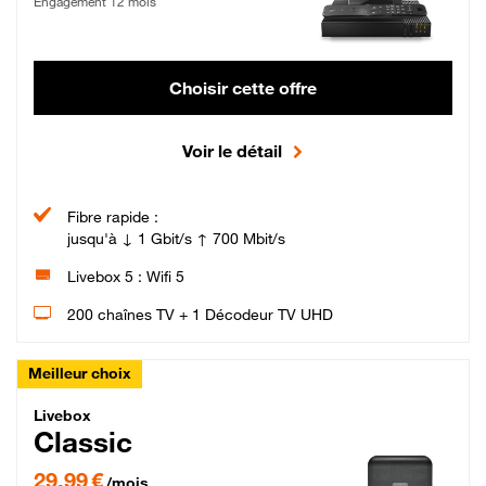
Engagement 12 mois
Choisir cette offre
Voir le détail
Fibre rapide :
jusqu'à ↓ 1 Gbit/s ↑ 700 Mbit/s
Livebox 5 : Wifi 5
200 chaînes TV + 1 Décodeur TV UHD
Meilleur choix
Livebox Classic Fibre
Livebox
Classic
29,99 € par mois pendant 12 mois puis 42,99 € par mois, Engagement 12 moi
29,99 €
/mois