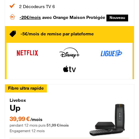
2 Décodeurs TV 6
-20€/mois
avec Orange Maison Protégée
Nouveau
-5€/mois de remise par plateforme
Fibre ultra rapide
Livebox Up Fibre
Livebox
Up
39,99 € par mois pendant 12 mois puis 51,99 € par mois, Engagement 12 moi
39,99 €
/mois
pendant 12 mois puis
51,99 €/mois
Engagement 12 mois