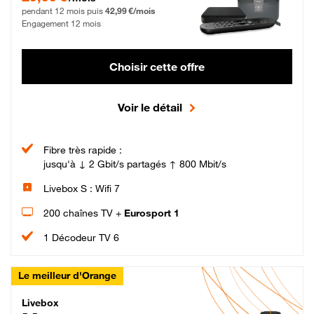
pendant 12 mois puis
42,99 €/mois
Engagement 12 mois
Choisir cette offre
Voir le détail
Fibre très rapide :
jusqu'à ↓ 2 Gbit/s partagés ↑ 800 Mbit/s
Livebox S : Wifi 7
200 chaînes TV +
Eurosport 1
1 Décodeur TV 6
Le meilleur d'Orange
Livebox Max Fibre
Livebox