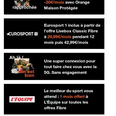
20 € par mois
-
20€/mois
avec Orange
Maison Protégée
Eurosport 1 inclus à partir de
l’offre Livebox Classic Fibre
29,99 € par mois
à
29,99€/mois
pendant 12
42,99 € par m
mois puis
42,99€/mois
Une super connexion pour
tout faire chez vous avec la
5G. Sans engagement
Le meilleur du sport vous
attend :
1 mois offert
à
L’Équipe sur toutes les
offres Fibre