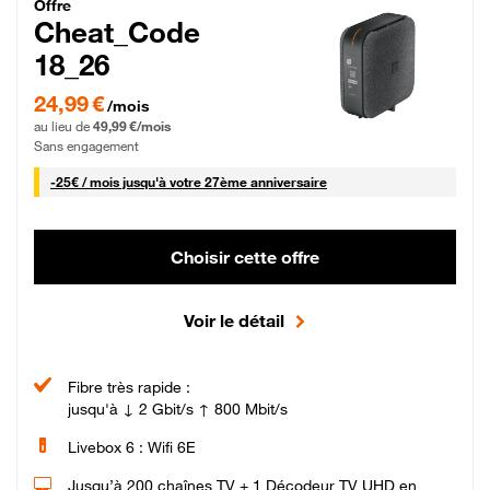
Cheat_Code Fibre_18_26
Offre
Cheat_Code
18_26
24,99 € par mois pendant 0 mois puis 49,99 € par mois, Sans engagement
24,99 €
/mois
au lieu de
49,99 €/mois
Sans engagement
25 € par mois
-
25€ / mois
jusqu'à votre 27ème anniversaire
Choisir cette offre
Voir le détail
Fibre très rapide :
jusqu'à ↓ 2 Gbit/s ↑ 800 Mbit/s
Livebox 6 : Wifi 6E
Jusqu’à 200 chaînes TV + 1 Décodeur TV UHD en