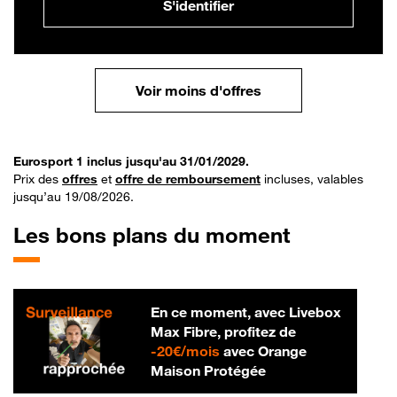
S'identifier
Voir moins d'offres
Eurosport 1 inclus jusqu'au 31/01/2029.
Prix des
offres
et
offre de remboursement
incluses, valables
jusqu’au 19/08/2026.
Les bons plans du moment
En ce moment, avec Livebox
Max Fibre, profitez de
20 € par mois
-
20€/mois
avec Orange
Maison Protégée