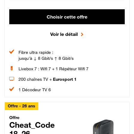
Choisir cette offre
Voir le détail
Fibre ultra rapide :
jusqu'à ↓ 8 Gbit/s ↑ 8 Gbit/s
Livebox 7 : Wifi 7 + 1 Répéteur Wifi 7
200 chaînes TV +
Eurosport 1
1 Décodeur TV 6
Offre - 26 ans
Cheat_Code Fibre_18_26
Offre
Cheat_Code
18_26