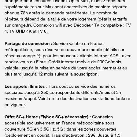
orange.fr pour les offres Livebox Up et Max, et les 2 répéteurs
supplémentaires sur Max sont accessibles de manière séparée
chaque 72h après la demande précédente. Le nombre de
répéteurs dépend de la taille de votre logement (détails et tarifs
sur orange.fr). Connexion wifi avec Décodeur TV compatible : TV
4, TV UHD 4K et TV 6.
Partage de connexion :
Service valable en France
métropolitaine, sous réserve de couverture mobile (détails sur
réseaux.orange.fr), pour les nouveaux clients Internet ADSL avec
rendez-vous ou Fibre. Crédit internet mobile de 200Go/mois
valable jusqu'à la mise en service de votre accès internet et au
plus tard jusqu'à 12 mois suivant la souscription.
Les appels illimités
: Hors coût du service des numéros
spéciaux. Jusqu’à 250 correspondants différents/mois et 3h
maximum/appel. Voir la liste des destinations sur la fiche tarifaire
en vigueur.
Offre 5G+ Home (Flybox 5G+ nécessaire) :
Connexion
accessible exclusivement en France métropolitaine sous
couverture 5G en 3,5GHz. 5G : dans les zones couvertes
(déploiement en cours). Frais d’activation : 29€. Jusqu’à 1,5