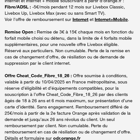
internet et internet + mobile souscrivant à partir d’orange.fr :
Fibre/ADSL :
-5€/mois pendant 12 mois sur Livebox Classic,
Livebox Up, Livebox Max (avec ou sans Smart TV).
Voir l'offre de remboursement sur
Internet
et
Internet+Mobile
.
Remise Open :
Remise de 3€ à 15€ chaque mois en fonction du
forfait mobile choisi ou détenu, dans la limite de 4 forfaits mobile
supplémentaires, pour une nouvelle offre Livebox éligible.
Réservé aux particuliers. Non cumulable. Perte de la remise en
cas de changement d'offre, de résiliation ou de demande de
suppression par le client internet.
Offre Cheat_Code_Fibre_18_26 :
Offre soumise à conditions,
valable à partir du 10/04/2025 en France métropolitaine, sous
réserve d’éligibilité et d’équipements compatibles, pour la
souscription à l’offre Cheat_Code_Fibre_18_26 par des clients
âgés de 18 à 26 ans et 6 mois maximum, sur présentation d’une
carte d’identité. Sans engagement. Remboursement différé de
25€/mois à partir de la 2e facture Orange après validation de la
demande et jusqu’aux 26 ans révolus du client. Un seul
remboursement par client. Non cumulable. Perte du
remboursement en cas de résiliation ou de changement d’offre.
Détails et formulaire sur
odr.orange.fr