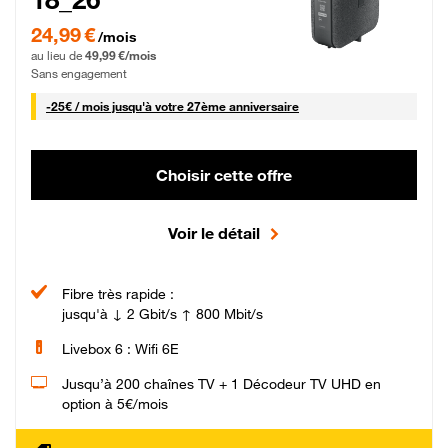
24,99 € par mois pendant 0 mois puis 49,99 € par mois, Sans engagement
24,99 €
/mois
au lieu de
49,99 €/mois
Sans engagement
25 € par mois
-
25€ / mois
jusqu'à votre 27ème anniversaire
Choisir cette offre
Voir le détail
Fibre très rapide :
jusqu'à ↓ 2 Gbit/s ↑ 800 Mbit/s
Livebox 6 : Wifi 6E
Jusqu’à 200 chaînes TV + 1 Décodeur TV UHD en
option à 5€/mois