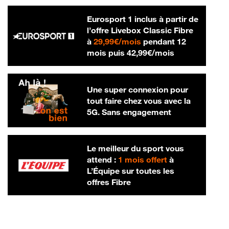
Eurosport 1 inclus à partir de
l’offre Livebox Classic Fibre
29,99 € par mois
à
29,99€/mois
pendant 12
42,99 € par m
mois puis
42,99€/mois
Une super connexion pour
tout faire chez vous avec la
5G. Sans engagement
Le meilleur du sport vous
attend :
1 mois offert
à
L’Équipe sur toutes les
offres Fibre