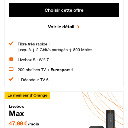
Choisir cette offre
Voir le détail
Fibre très rapide :
jusqu'à ↓ 2 Gbit/s partagés ↑ 800 Mbit/s
Livebox S : Wifi 7
200 chaînes TV +
Eurosport 1
1 Décodeur TV 6
Le meilleur d'Orange
Livebox Max Fibre
Livebox
Max
47,99 € par mois pendant 12 mois puis 57,99 € par mois, Engagement 12 moi
47,99 €
/mois