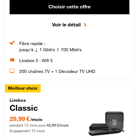
Choisir cette offre
Voir le détail
Fibre rapide :
jusqu'à ↓ 1 Gbit/s ↑ 700 Mbit/s
Livebox 5 : Wifi 5
200 chaînes TV + 1 Décodeur TV UHD
Meilleur choix
Livebox Classic Fibre
Livebox
Classic
29,99 € par mois pendant 12 mois puis 42,99 € par mois, Engagement 12 moi
29,99 €
/mois
pendant 12 mois puis
42,99 €/mois
Engagement 12 mois