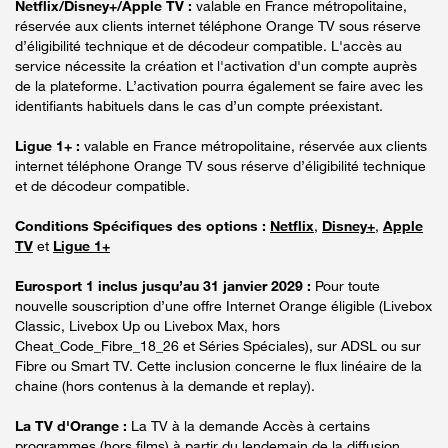
Netflix/Disney+/Apple TV :
valable en France métropolitaine,
réservée aux clients internet téléphone Orange TV sous réserve
d’éligibilité technique et de décodeur compatible. L'accès au
service nécessite la création et l'activation d'un compte auprès
de la plateforme. L’activation pourra également se faire avec les
identifiants habituels dans le cas d’un compte préexistant.
Ligue 1+ :
valable en France métropolitaine, réservée aux clients
internet téléphone Orange TV sous réserve d’éligibilité technique
et de décodeur compatible.
Conditions Spécifiques des options :
Netflix
,
Disney+
,
Apple
TV
et
Ligue 1+
Eurosport 1 inclus jusqu’au 31 janvier 2029 :
Pour toute
nouvelle souscription d’une offre Internet Orange éligible (Livebox
Classic, Livebox Up ou Livebox Max, hors
Cheat_Code_Fibre_18_26 et Séries Spéciales), sur ADSL ou sur
Fibre ou Smart TV. Cette inclusion concerne le flux linéaire de la
chaine (hors contenus à la demande et replay).
La TV d'Orange :
La TV à la demande Accès à certains
programmes (hors films) à partir du lendemain de la diffusion