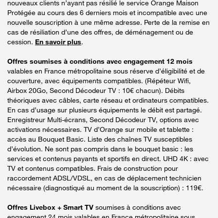
nouveaux clients n’ayant pas résilié le service Orange Maison
Protégée au cours des 6 derniers mois et incompatible avec une
nouvelle souscription à une même adresse. Perte de la remise en
cas de résiliation d’une des offres, de déménagement ou de
cession.
En savoir plus
.
Offres soumises à conditions avec engagement 12 mois
valables en France métropolitaine sous réserve d’éligibilité et de
couverture, avec équipements compatibles. (Répéteur Wifi,
Airbox 20Go, Second Décodeur TV : 10€ chacun). Débits
théoriques avec câbles, carte réseau et ordinateurs compatibles.
En cas d’usage sur plusieurs équipements le débit est partagé.
Enregistreur Multi-écrans, Second Décodeur TV, options avec
activations nécessaires. TV d’Orange sur mobile et tablette :
accès au Bouquet Basic. Liste des chaînes TV susceptibles
d’évolution. Ne sont pas compris dans le bouquet basic : les
services et contenus payants et sportifs en direct. UHD 4K : avec
TV et contenus compatibles. Frais de construction pour
raccordement ADSL/VDSL, en cas de déplacement technicien
nécessaire (diagnostiqué au moment de la souscription) : 119€.
Offres Livebox + Smart TV
soumises à conditions avec
engagement 24 mois valables en France métropolitaine sous