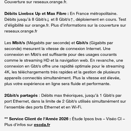
Couverture sur reseaux.orange.fr.
Débits Livebox Up et Max Fibre :
En France métropolitaine.
Débits jusqu’à 8 Gbit/s↓ et 8 Gbit/s↑, déploiement en cours. Test
d’éligibilité sur orange.fr. Plus d’informations sur la couverture sur
reseaux.orange.fr
Les
Mbit/s
(Mégabits par seconde) et
Gbit/s
(Gigabits par
seconde) mesurent la vitesse de connexion Internet. Une
connexion en Mbt/s est suffisante pour des usages courants
comme le streaming HD et la navigation web. En revanche, une
connexion en Gbt/s offre une rapidité optimale pour le streaming
4K, les téléchargements très rapides et la gestion de plusieurs
appareils connectés simultanément. Plus la vitesse est élevée,
plus votre expérience en ligne sera fluide et performante.
2Gbit/s partagés
: Débits max théoriques, jusqu’à 1 Gbit/s par
port Ethernet, dans la limite de 2 Gbit/s utilisés simultanément sur
l’ensemble des ports Ethernet et en Wi-Fi.
** Service Client de l'Année 2026 :
Étude Ipsos bva – Viséo CI –
Plus d'infos sur
escda.fr