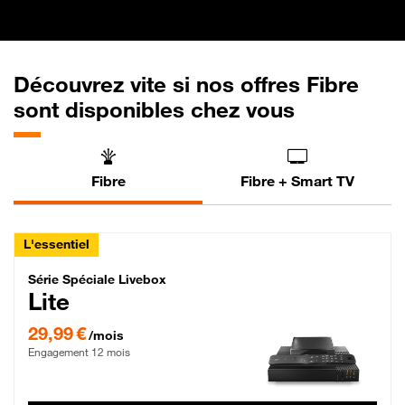
Découvrez vite si nos offres Fibre
sont disponibles chez vous
Fibre
Fibre + Smart TV
L'essentiel
Série Spéciale Livebox Lite Fibre
Série Spéciale Livebox
Lite
29,99 € par mois , Engagement 12 mois
29,99 €
/mois
Engagement 12 mois