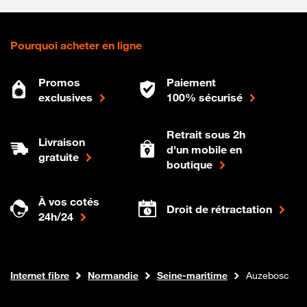
Pourquoi acheter en ligne
Promos
Paiement
exclusives
100% sécurisé
Retrait sous 2h
Livraison
d'un mobile en
gratuite
boutique
À vos cotés
Droit de rétractation
24h/24
Boutique Orange
Internet fibre
Normandie
Seine-maritime
Auzebosc