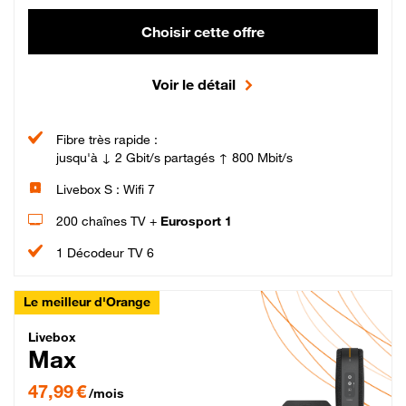
Choisir cette offre
Voir le détail
Fibre très rapide :
jusqu'à ↓ 2 Gbit/s partagés ↑ 800 Mbit/s
Livebox S : Wifi 7
200 chaînes TV +
Eurosport 1
1 Décodeur TV 6
Le meilleur d'Orange
Livebox Max Fibre
Livebox
Max
47,99 € par mois pendant 12 mois puis 57,99 € par mois, Engagement 12 moi
47,99 €
/mois