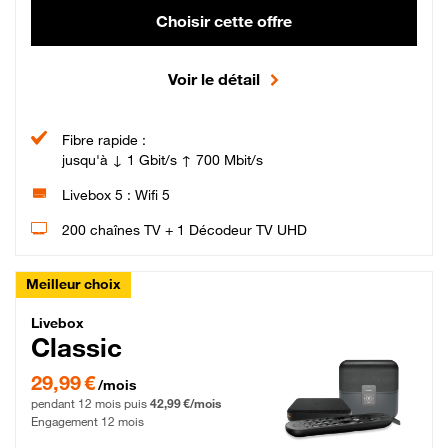
Choisir cette offre
Voir le détail
Fibre rapide :
jusqu'à ↓ 1 Gbit/s ↑ 700 Mbit/s
Livebox 5 : Wifi 5
200 chaînes TV + 1 Décodeur TV UHD
Meilleur choix
Livebox Classic Fibre
Livebox
Classic
29,99 € par mois pendant 12 mois puis 42,99 € par mois, Engagement 12 moi
29,99 €
/mois
pendant 12 mois puis
42,99 €/mois
Engagement 12 mois