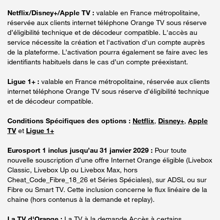
Netflix/Disney+/Apple TV :
valable en France métropolitaine,
réservée aux clients internet téléphone Orange TV sous réserve
d’éligibilité technique et de décodeur compatible. L'accès au
service nécessite la création et l'activation d'un compte auprès
de la plateforme. L’activation pourra également se faire avec les
identifiants habituels dans le cas d’un compte préexistant.
Ligue 1+ :
valable en France métropolitaine, réservée aux clients
internet téléphone Orange TV sous réserve d’éligibilité technique
et de décodeur compatible.
Conditions Spécifiques des options :
Netflix
,
Disney+
,
Apple
TV
et
Ligue 1+
Eurosport 1 inclus jusqu’au 31 janvier 2029 :
Pour toute
nouvelle souscription d’une offre Internet Orange éligible (Livebox
Classic, Livebox Up ou Livebox Max, hors
Cheat_Code_Fibre_18_26 et Séries Spéciales), sur ADSL ou sur
Fibre ou Smart TV. Cette inclusion concerne le flux linéaire de la
chaine (hors contenus à la demande et replay).
La TV d'Orange :
La TV à la demande Accès à certains