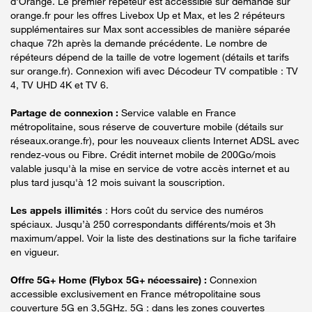
d'Orange. Le premier répéteur est accessible sur demande sur
orange.fr pour les offres Livebox Up et Max, et les 2 répéteurs
supplémentaires sur Max sont accessibles de manière séparée
chaque 72h après la demande précédente. Le nombre de
répéteurs dépend de la taille de votre logement (détails et tarifs
sur orange.fr). Connexion wifi avec Décodeur TV compatible : TV
4, TV UHD 4K et TV 6.
Partage de connexion :
Service valable en France
métropolitaine, sous réserve de couverture mobile (détails sur
réseaux.orange.fr), pour les nouveaux clients Internet ADSL avec
rendez-vous ou Fibre. Crédit internet mobile de 200Go/mois
valable jusqu'à la mise en service de votre accès internet et au
plus tard jusqu'à 12 mois suivant la souscription.
Les appels illimités
: Hors coût du service des numéros
spéciaux. Jusqu’à 250 correspondants différents/mois et 3h
maximum/appel. Voir la liste des destinations sur la fiche tarifaire
en vigueur.
Offre 5G+ Home (Flybox 5G+ nécessaire) :
Connexion
accessible exclusivement en France métropolitaine sous
couverture 5G en 3,5GHz. 5G : dans les zones couvertes