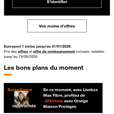
S'identifier
Voir moins d'offres
Eurosport 1 inclus jusqu'au 31/01/2029.
Prix des
offres
et
offre de remboursement
incluses, valables
jusqu’au 19/08/2026.
Les bons plans du moment
En ce moment, avec Livebox
Max Fibre, profitez de
20 € par mois
-
20€/mois
avec Orange
Maison Protégée