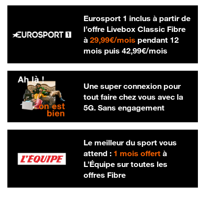
Eurosport 1 inclus à partir de
l’offre Livebox Classic Fibre
29,99 € par mois
à
29,99€/mois
pendant 12
42,99 € par m
mois puis
42,99€/mois
Une super connexion pour
tout faire chez vous avec la
5G. Sans engagement
Le meilleur du sport vous
attend :
1 mois offert
à
L’Équipe sur toutes les
offres Fibre