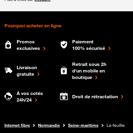
Pourquoi acheter en ligne
Promos
Paiement
exclusives
100% sécurisé
Retrait sous 2h
Livraison
d'un mobile en
gratuite
boutique
À vos cotés
Droit de rétractation
24h/24
Boutique Orange
Internet fibre
Normandie
Seine-maritime
La-feuillie