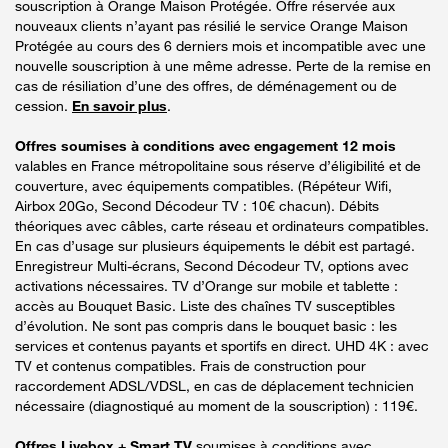
souscription à Orange Maison Protégée. Offre réservée aux
nouveaux clients n’ayant pas résilié le service Orange Maison
Protégée au cours des 6 derniers mois et incompatible avec une
nouvelle souscription à une même adresse. Perte de la remise en
cas de résiliation d’une des offres, de déménagement ou de
cession.
En savoir plus
.
Offres soumises à conditions avec engagement 12 mois
valables en France métropolitaine sous réserve d’éligibilité et de
couverture, avec équipements compatibles. (Répéteur Wifi,
Airbox 20Go, Second Décodeur TV : 10€ chacun). Débits
théoriques avec câbles, carte réseau et ordinateurs compatibles.
En cas d’usage sur plusieurs équipements le débit est partagé.
Enregistreur Multi-écrans, Second Décodeur TV, options avec
activations nécessaires. TV d’Orange sur mobile et tablette :
accès au Bouquet Basic. Liste des chaînes TV susceptibles
d’évolution. Ne sont pas compris dans le bouquet basic : les
services et contenus payants et sportifs en direct. UHD 4K : avec
TV et contenus compatibles. Frais de construction pour
raccordement ADSL/VDSL, en cas de déplacement technicien
nécessaire (diagnostiqué au moment de la souscription) : 119€.
Offres Livebox + Smart TV
soumises à conditions avec