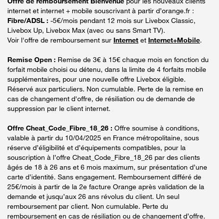
Offre de remboursement Bienvenue
pour les nouveaux clients
internet et internet + mobile souscrivant à partir d’orange.fr :
Fibre/ADSL :
-5€/mois pendant 12 mois sur Livebox Classic,
Livebox Up, Livebox Max (avec ou sans Smart TV).
Voir l'offre de remboursement sur
Internet
et
Internet+Mobile
.
Remise Open :
Remise de 3€ à 15€ chaque mois en fonction du
forfait mobile choisi ou détenu, dans la limite de 4 forfaits mobile
supplémentaires, pour une nouvelle offre Livebox éligible.
Réservé aux particuliers. Non cumulable. Perte de la remise en
cas de changement d'offre, de résiliation ou de demande de
suppression par le client internet.
Offre Cheat_Code_Fibre_18_26 :
Offre soumise à conditions,
valable à partir du 10/04/2025 en France métropolitaine, sous
réserve d’éligibilité et d’équipements compatibles, pour la
souscription à l’offre Cheat_Code_Fibre_18_26 par des clients
âgés de 18 à 26 ans et 6 mois maximum, sur présentation d’une
carte d’identité. Sans engagement. Remboursement différé de
25€/mois à partir de la 2e facture Orange après validation de la
demande et jusqu’aux 26 ans révolus du client. Un seul
remboursement par client. Non cumulable. Perte du
remboursement en cas de résiliation ou de changement d’offre.