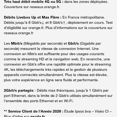
Très haut débit mobile 4G ou 5G :
dans les zones déployées.
Couverture sur reseaux.orange.fr.
Débits Livebox Up et Max Fibre :
En France métropolitaine.
Débits jusqu’à 8 Gbit/s↓ et 8 Gbit/s↑, déploiement en cours. Test
d’éligibilité sur orange.fr. Plus d’informations sur la couverture sur
reseaux.orange.fr
Les
Mbit/s
(Mégabits par seconde) et
Gbit/s
(Gigabits par
seconde) mesurent la vitesse de connexion Internet. Une
connexion en Mbt/s est suffisante pour des usages courants
comme le streaming HD et la navigation web. En revanche, une
connexion en Gbt/s offre une rapidité optimale pour le streaming
4K, les téléchargements très rapides et la gestion de plusieurs
appareils connectés simultanément. Plus la vitesse est élevée,
plus votre expérience en ligne sera fluide et performante.
2Gbit/s partagés
: Débits max théoriques, jusqu’à 1 Gbit/s par
port Ethernet, dans la limite de 2 Gbit/s utilisés simultanément sur
l’ensemble des ports Ethernet et en Wi-Fi.
** Service Client de l'Année 2026 :
Étude Ipsos bva – Viséo CI –
Plus d'infos sur
escda.fr