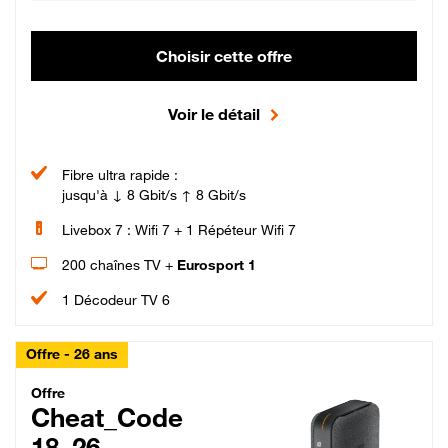
Choisir cette offre
Voir le détail
Fibre ultra rapide :
jusqu'à ↓ 8 Gbit/s ↑ 8 Gbit/s
Livebox 7 : Wifi 7 + 1 Répéteur Wifi 7
200 chaînes TV +
Eurosport 1
1 Décodeur TV 6
Offre - 26 ans
Cheat_Code Fibre_18_26
Offre
Cheat_Code
18_26