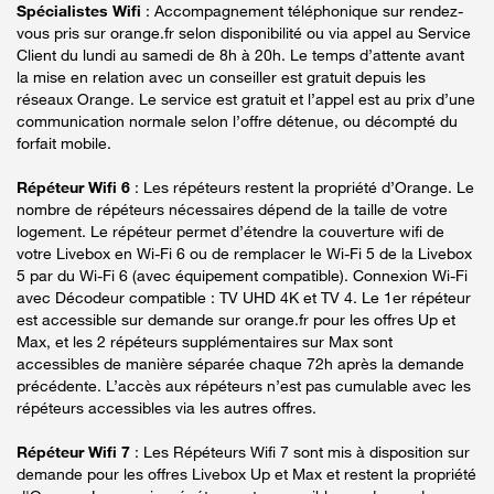
Spécialistes Wifi
: Accompagnement téléphonique sur rendez-
vous pris sur orange.fr selon disponibilité ou via appel au Service
Client du lundi au samedi de 8h à 20h. Le temps d’attente avant
la mise en relation avec un conseiller est gratuit depuis les
réseaux Orange. Le service est gratuit et l’appel est au prix d’une
communication normale selon l’offre détenue, ou décompté du
forfait mobile.
Répéteur Wifi 6
: Les répéteurs restent la propriété d’Orange. Le
nombre de répéteurs nécessaires dépend de la taille de votre
logement. Le répéteur permet d’étendre la couverture wifi de
votre Livebox en Wi-Fi 6 ou de remplacer le Wi-Fi 5 de la Livebox
5 par du Wi-Fi 6 (avec équipement compatible). Connexion Wi-Fi
avec Décodeur compatible : TV UHD 4K et TV 4. Le 1er répéteur
est accessible sur demande sur orange.fr pour les offres Up et
Max, et les 2 répéteurs supplémentaires sur Max sont
accessibles de manière séparée chaque 72h après la demande
précédente. L’accès aux répéteurs n’est pas cumulable avec les
répéteurs accessibles via les autres offres.
Répéteur Wifi 7
: Les Répéteurs Wifi 7 sont mis à disposition sur
demande pour les offres Livebox Up et Max et restent la propriété