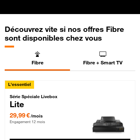
Découvrez vite si nos offres Fibre
sont disponibles chez vous
Fibre
Fibre + Smart TV
L'essentiel
Série Spéciale Livebox Lite Fibre
Série Spéciale Livebox
Lite
29,99 € par mois , Engagement 12 mois
29,99 €
/mois
Engagement 12 mois