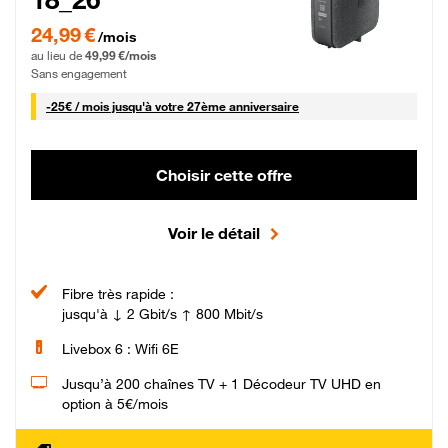
24,99 € par mois pendant 0 mois puis 49,99 € par mois, Sans engagement
24,99 €
/mois
au lieu de
49,99 €/mois
Sans engagement
25 € par mois
-
25€ / mois
jusqu'à votre 27ème anniversaire
Choisir cette offre
Voir le détail
Fibre très rapide :
jusqu'à ↓ 2 Gbit/s ↑ 800 Mbit/s
Livebox 6 : Wifi 6E
Jusqu’à 200 chaînes TV + 1 Décodeur TV UHD en
option à 5€/mois