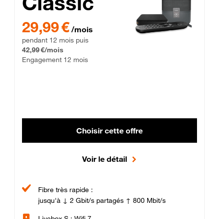
Classic
29,99 € par mois pendant 12 mois puis 42,99 € par mois, Enga
29,99 €
/mois
pendant 12 mois puis
42,99 €/mois
Engagement 12 mois
Choisir cette offre
Voir le détail
Fibre très rapide :
jusqu'à ↓ 2 Gbit/s partagés ↑ 800 Mbit/s
Livebox S : Wifi 7