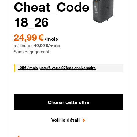
Cheat_Code
18_26
 Engagement 12 mois
24,99 € par mois pendant 0 mois puis 49,99 € par mois, Sans 
24,99 €
/mois
au lieu de
49,99 €/mois
Sans engagement
25 € par mois
-
25€ / mois
jusqu'à votre 27ème anniversaire
Choisir cette offre
Voir le détail