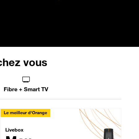
 chez vous
Fibre + Smart TV
Le meilleur d'Orange
Livebox Max Fibre
Livebox