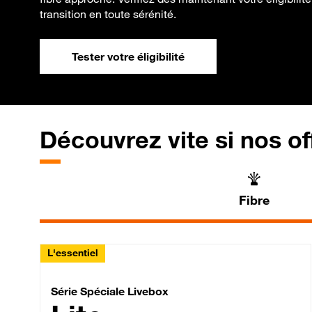
transition en toute sérénité.
Tester votre éligibilité
Découvrez vite si nos of
Fibre
L'essentiel
Série Spéciale Livebox 
Série Spéciale Livebox