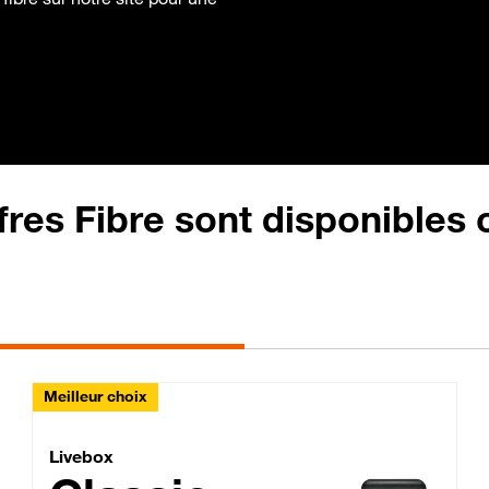
fres Fibre sont disponibles
Meilleur choix
Lite Fibre
Livebox Classic Fibre
Livebox