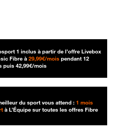
sport 1 inclus à partir de l’offre Livebox
29,99 € par mois
sic Fibre à
29,99€/mois
pendant 12
42,99 € par mois
s puis
42,99€/mois
eilleur du sport vous attend :
1 mois
rt
à L’Équipe sur toutes les offres Fibre