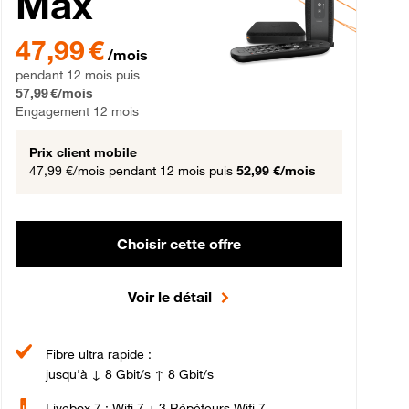
Max
gement 12 mois
47,99 € par mois pendant 12 mois puis 57,99 € par mois, Engageme
47,99 €
/mois
pendant 12 mois puis
57,99 €/mois
Engagement 12 mois
Prix client mobile
47,99 €/mois
pendant 12 mois puis
52,99 €/mois
Choisir cette offre
Voir le détail
Fibre ultra rapide :
jusqu'à ↓ 8 Gbit/s ↑ 8 Gbit/s
Livebox 7 : Wifi 7 + 3 Répéteurs Wifi 7