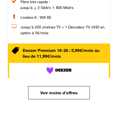
Fibre très rapide :
jusqu'à ↓ 2 Gbit/s ↑ 800 Mbit/s
Livebox 6 : Wifi 6E
Jusqu’à 200 chaînes TV + 1 Décodeur TV UHD en
option à 5€/mois
Deezer Premium 18-26 : 5,99€/mois au
lieu de 11,99€/mois
Voir moins d'offres