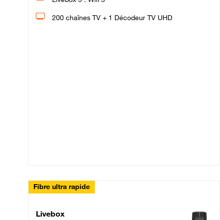
200 chaînes TV + 1 Décodeur TV UHD
Fibre ultra rapide
Livebox Up Fibre
Livebox