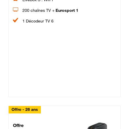
200 chaînes TV +
Eurosport 1
1 Décodeur TV 6
Offre - 26 ans
Cheat_Code Fibre_18_26
Offre