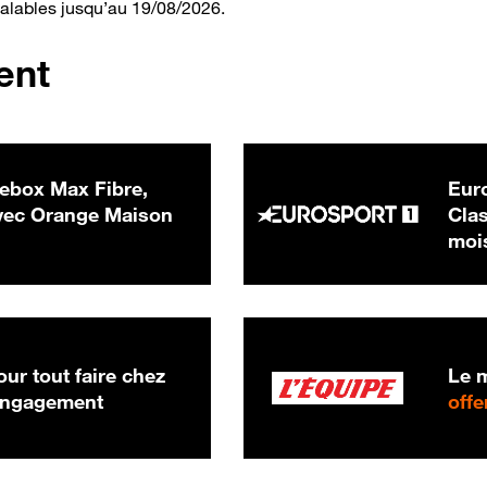
valables jusqu’au 19/08/2026.
ent
ebox Max Fibre,
Euro
 € par mois
ec Orange Maison
Clas
moi
ur tout faire chez
Le m
 engagement
offe