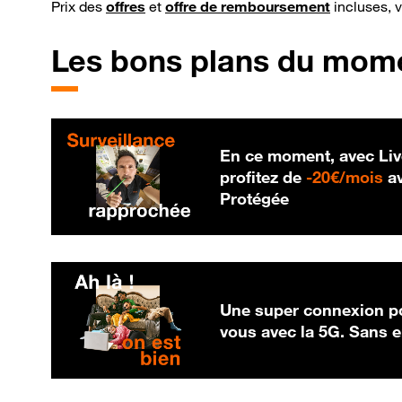
Prix des
offres
et
offre de remboursement
incluses, 
Les bons plans du mom
En ce moment, avec Liv
20
profitez de
-
20€/mois
av
Protégée
Une super connexion po
vous avec la 5G. Sans