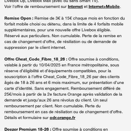
Livebox Up, Livebox Max (avec ou sans Smart TV).
Voir l'offre de remboursement sur
Internet
et
Internet+Mobile
.
Remise Open :
Remise de 3€ à 15€ chaque mois en fonction du
forfait mobile choisi ou détenu, dans la limite de 4 forfaits mobile
supplémentaires, pour une nouvelle offre Livebox éligible.
Réservé aux particuliers. Non cumulable. Perte de la remise en
cas de changement d'offre, de résiliation ou de demande de
suppression par le client internet.
Offre Cheat_Code_Fibre_18_26 :
Offre soumise à conditions,
valable à partir du 10/04/2025 en France métropolitaine, sous
réserve d’éligibilité et d’équipements compatibles, pour la
souscription à l’offre Cheat_Code_Fibre_18_26 par des clients
âgés de 18 à 26 ans et 6 mois maximum, sur présentation d’une
carte d’identité. Sans engagement. Remboursement différé de
25€/mois à partir de la 2e facture Orange après validation de la
demande et jusqu’aux 26 ans révolus du client. Un seul
remboursement par client. Non cumulable. Perte du
remboursement en cas de résiliation ou de changement d’offre.
Détails et formulaire sur
odr.orange.fr
Deezer Premium 18-26 :
Offre soumise à conditions en