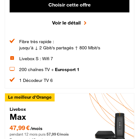
Choisir cette offre
Voir le détail
Fibre très rapide :
jusqu'à ↓ 2 Gbit/s partagés ↑ 800 Mbit/s
Livebox S : Wifi 7
200 chaînes TV +
Eurosport 1
1 Décodeur TV 6
Le meilleur d'Orange
Livebox Max Fibre
Livebox
Max
47,99 € par mois pendant 12 mois puis 57,99 € par mois, Engagement 12 moi
47,99 €
/mois
pendant 12 mois puis
57,99 €/mois