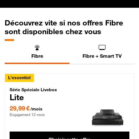
Découvrez vite si nos offres Fibre
sont disponibles chez vous
Fibre
Fibre + Smart TV
L'essentiel
Série Spéciale Livebox Lite Fibre
Série Spéciale Livebox
Lite
29,99 € par mois , Engagement 12 mois
29,99 €
/mois
Engagement 12 mois