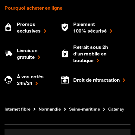
Pourquoi acheter en ligne
Promos
Paiement
exclusives
100% sécurisé
Retrait sous 2h
Livraison
d'un mobile en
gratuite
boutique
À vos cotés
Droit de rétractation
24h/24
Boutique Orange
Internet fibre
Normandie
Seine-maritime
Catenay