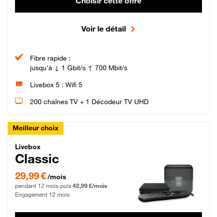
Choisir cette offre
Voir le détail
Fibre rapide :
jusqu'à ↓ 1 Gbit/s ↑ 700 Mbit/s
Livebox 5 : Wifi 5
200 chaînes TV + 1 Décodeur TV UHD
Meilleur choix
Livebox Classic Fibre
Livebox
Classic
29,99 € par mois pendant 12 mois puis 42,99 € par mois, Engagement 12 moi
29,99 €
/mois
pendant 12 mois puis
42,99 €/mois
Engagement 12 mois