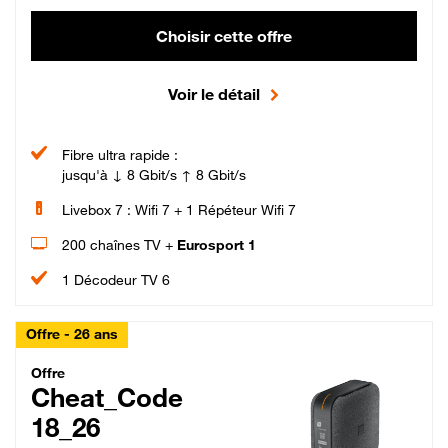
Choisir cette offre
Voir le détail
Fibre ultra rapide :
jusqu'à ↓ 8 Gbit/s ↑ 8 Gbit/s
Livebox 7 : Wifi 7 + 1 Répéteur Wifi 7
200 chaînes TV +
Eurosport 1
1 Décodeur TV 6
Offre - 26 ans
Cheat_Code Fibre_18_26
Offre
Cheat_Code
18_26