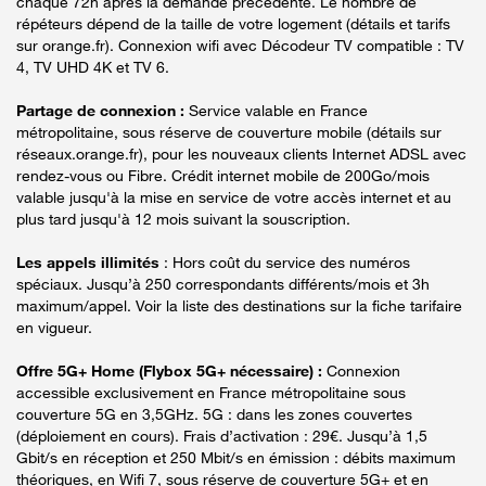
chaque 72h après la demande précédente. Le nombre de
répéteurs dépend de la taille de votre logement (détails et tarifs
sur orange.fr). Connexion wifi avec Décodeur TV compatible : TV
4, TV UHD 4K et TV 6.
Partage de connexion :
Service valable en France
métropolitaine, sous réserve de couverture mobile (détails sur
réseaux.orange.fr), pour les nouveaux clients Internet ADSL avec
rendez-vous ou Fibre. Crédit internet mobile de 200Go/mois
valable jusqu'à la mise en service de votre accès internet et au
plus tard jusqu'à 12 mois suivant la souscription.
Les appels illimités
: Hors coût du service des numéros
spéciaux. Jusqu’à 250 correspondants différents/mois et 3h
maximum/appel. Voir la liste des destinations sur la fiche tarifaire
en vigueur.
Offre 5G+ Home (Flybox 5G+ nécessaire) :
Connexion
accessible exclusivement en France métropolitaine sous
couverture 5G en 3,5GHz. 5G : dans les zones couvertes
(déploiement en cours). Frais d’activation : 29€. Jusqu’à 1,5
Gbit/s en réception et 250 Mbit/s en émission : débits maximum
théoriques, en Wifi 7, sous réserve de couverture 5G+ et en