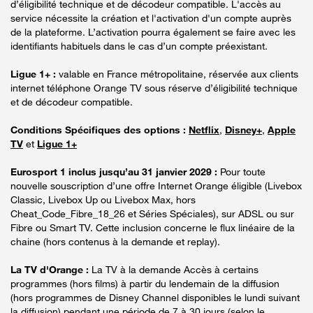
d’éligibilité technique et de décodeur compatible. L'accès au
service nécessite la création et l'activation d'un compte auprès
de la plateforme. L’activation pourra également se faire avec les
identifiants habituels dans le cas d’un compte préexistant.
Ligue 1+ :
valable en France métropolitaine, réservée aux clients
internet téléphone Orange TV sous réserve d’éligibilité technique
et de décodeur compatible.
Conditions Spécifiques des options :
Netflix
,
Disney+
,
Apple
TV
et
Ligue 1+
Eurosport 1 inclus jusqu’au 31 janvier 2029 :
Pour toute
nouvelle souscription d’une offre Internet Orange éligible (Livebox
Classic, Livebox Up ou Livebox Max, hors
Cheat_Code_Fibre_18_26 et Séries Spéciales), sur ADSL ou sur
Fibre ou Smart TV. Cette inclusion concerne le flux linéaire de la
chaine (hors contenus à la demande et replay).
La TV d'Orange :
La TV à la demande Accès à certains
programmes (hors films) à partir du lendemain de la diffusion
(hors programmes de Disney Channel disponibles le lundi suivant
la diffusion) pendant une période de 7 à 30 jours (selon le