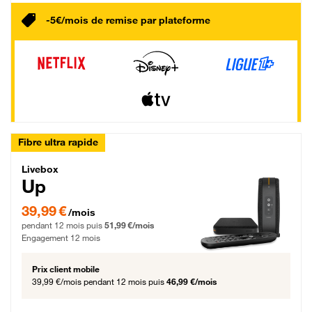
-5€/mois de remise par plateforme
Fibre ultra rapide
Livebox Up Fibre
Livebox
Up
39,99 € par mois pendant 12 mois puis 51,99 € par mois, Engagement 12 moi
39,99 €
/mois
pendant 12 mois puis
51,99 €/mois
Engagement 12 mois
Prix client mobile
39,99 €/mois
pendant 12 mois puis
46,99 €/mois