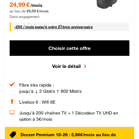
24,99 € par mois pendant 0 mois puis 49,99 € par mois, Sans engagement
24,99 €
/mois
au lieu de
49,99 €/mois
Sans engagement
25 € par mois
-
25€ / mois
jusqu'à votre 27ème anniversaire
Choisir cette offre
Voir le détail
Fibre très rapide :
jusqu'à ↓ 2 Gbit/s ↑ 800 Mbit/s
Livebox 6 : Wifi 6E
Jusqu’à 200 chaînes TV + 1 Décodeur TV UHD en
option à 5€/mois
Deezer Premium 18-26 : 5,99€/mois au lieu de