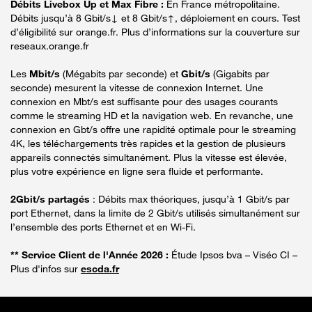
Débits Livebox Up et Max Fibre :
En France métropolitaine.
Débits jusqu’à 8 Gbit/s↓ et 8 Gbit/s↑, déploiement en cours. Test
d’éligibilité sur orange.fr. Plus d’informations sur la couverture sur
reseaux.orange.fr
Les
Mbit/s
(Mégabits par seconde) et
Gbit/s
(Gigabits par
seconde) mesurent la vitesse de connexion Internet. Une
connexion en Mbt/s est suffisante pour des usages courants
comme le streaming HD et la navigation web. En revanche, une
connexion en Gbt/s offre une rapidité optimale pour le streaming
4K, les téléchargements très rapides et la gestion de plusieurs
appareils connectés simultanément. Plus la vitesse est élevée,
plus votre expérience en ligne sera fluide et performante.
2Gbit/s partagés
: Débits max théoriques, jusqu’à 1 Gbit/s par
port Ethernet, dans la limite de 2 Gbit/s utilisés simultanément sur
l’ensemble des ports Ethernet et en Wi-Fi.
** Service Client de l'Année 2026 :
Étude Ipsos bva – Viséo CI –
Plus d'infos sur
escda.fr