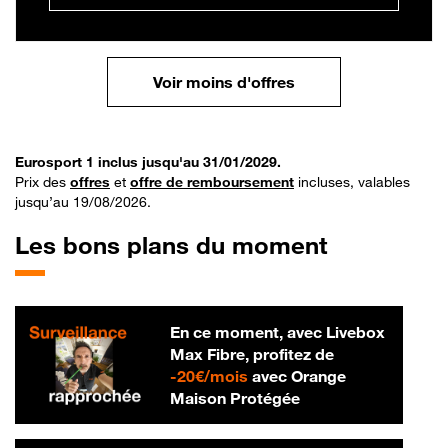
Voir moins d'offres
Eurosport 1 inclus jusqu'au 31/01/2029.
Prix des
offres
et
offre de remboursement
incluses, valables
jusqu’au 19/08/2026.
Les bons plans du moment
En ce moment, avec Livebox
Max Fibre, profitez de
20 € par mois
-
20€/mois
avec Orange
Maison Protégée