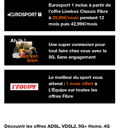
Eurosport 1 inclus à partir de
l’offre Livebox Classic Fibre
29,99 € par mois
à
29,99€/mois
pendant 12
42,99 € par m
mois puis
42,99€/mois
Une super connexion pour
tout faire chez vous avec la
5G. Sans engagement
Le meilleur du sport vous
attend :
1 mois offert
à
L’Équipe sur toutes les
offres Fibre
Découvrir les offres ADSL, VDSL2, 5G+ Home, 4G