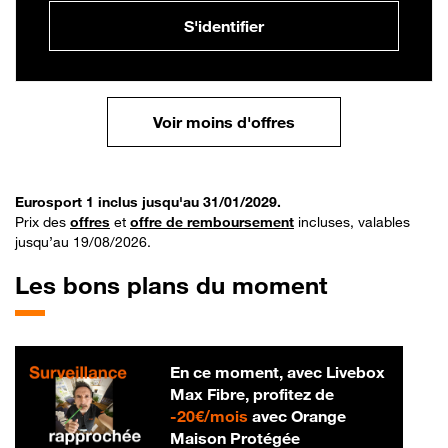
S'identifier
Voir moins d'offres
Eurosport 1 inclus jusqu'au 31/01/2029.
Prix des
offres
et
offre de remboursement
incluses, valables
jusqu’au 19/08/2026.
Les bons plans du moment
En ce moment, avec Livebox
Max Fibre, profitez de
20 € par mois
-
20€/mois
avec Orange
Maison Protégée