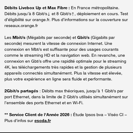
Débits Livebox Up et Max Fibre :
En France métropolitaine.
Débits jusqu’à 8 Gbit/s↓ et 8 Gbit/s↑, déploiement en cours. Test
d’éligibilité sur orange.fr. Plus d’informations sur la couverture sur
reseaux.orange.fr
Les
Mbit/s
(Mégabits par seconde) et
Gbit/s
(Gigabits par
seconde) mesurent la vitesse de connexion Internet. Une
connexion en Mbt/s est suffisante pour des usages courants
comme le streaming HD et la navigation web. En revanche, une
connexion en Gbt/s offre une rapidité optimale pour le streaming
4K, les téléchargements très rapides et la gestion de plusieurs
appareils connectés simultanément. Plus la vitesse est élevée,
plus votre expérience en ligne sera fluide et performante.
2Gbit/s partagés
: Débits max théoriques, jusqu’à 1 Gbit/s par
port Ethernet, dans la limite de 2 Gbit/s utilisés simultanément sur
l’ensemble des ports Ethernet et en Wi-Fi.
** Service Client de l'Année 2026 :
Étude Ipsos bva – Viséo CI –
Plus d'infos sur
escda.fr