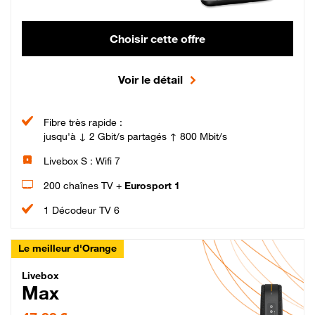
Choisir cette offre
Voir le détail
Fibre très rapide :
jusqu'à ↓ 2 Gbit/s partagés ↑ 800 Mbit/s
Livebox S : Wifi 7
200 chaînes TV +
Eurosport 1
1 Décodeur TV 6
Le meilleur d'Orange
Livebox Max Fibre
Livebox
Max
47,99 € par mois pendant 12 mois puis 57,99 € par mois, Engagement 12 moi