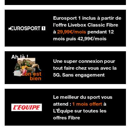
Eurosport 1 inclus à partir de
l’offre Livebox Classic Fibre
29,99 € par mois
à
29,99€/mois
pendant 12
42,99 € par m
mois puis
42,99€/mois
Une super connexion pour
tout faire chez vous avec la
5G. Sans engagement
Le meilleur du sport vous
attend :
1 mois offert
à
L’Équipe sur toutes les
offres Fibre