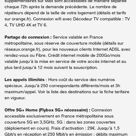
supplémentaires sur Max sont accessibles de manière séparée
chaque 72h après la demande précédente. Le nombre de
répéteurs dépend de la taille de votre logement (détails et tarifs
sur orange.fr). Connexion wifi avec Décodeur TV compatible : TV
4, TV UHD 4K et TV 6.
Partage de connexion :
Service valable en France
métropolitaine, sous réserve de couverture mobile (détails sur
réseaux.orange.fr), pour les nouveaux clients Internet ADSL avec
rendez-vous ou Fibre. Crédit internet mobile de 200Go/mois
valable jusqu'à la mise en service de votre accès internet et au
plus tard jusqu'à 12 mois suivant la souscription.
Les appels illimités
: Hors coût du service des numéros
spéciaux. Jusqu’à 250 correspondants différents/mois et 3h
maximum/appel. Voir la liste des destinations sur la fiche tarifaire
en vigueur.
Offre 5G+ Home (Flybox 5G+ nécessaire) :
Connexion
accessible exclusivement en France métropolitaine sous
couverture 5G en 3,5GHz. 5G : dans les zones couvertes
(déploiement en cours). Frais d’activation : 29€. Jusqu’à 1,5
Gbit/s en réception et 250 Mbit/s en émission : débits maximum