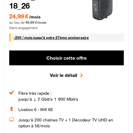
18_26
24,99 € par mois pendant 0 mois puis 49,99 € par mois, Sans engagement
24,99 €
/mois
au lieu de
49,99 €/mois
Sans engagement
25 € par mois
-
25€ / mois
jusqu'à votre 27ème anniversaire
Choisir cette offre
Voir le détail
Fibre très rapide :
jusqu'à ↓ 2 Gbit/s ↑ 800 Mbit/s
Livebox 6 : Wifi 6E
Jusqu’à 200 chaînes TV + 1 Décodeur TV UHD en
option à 5€/mois