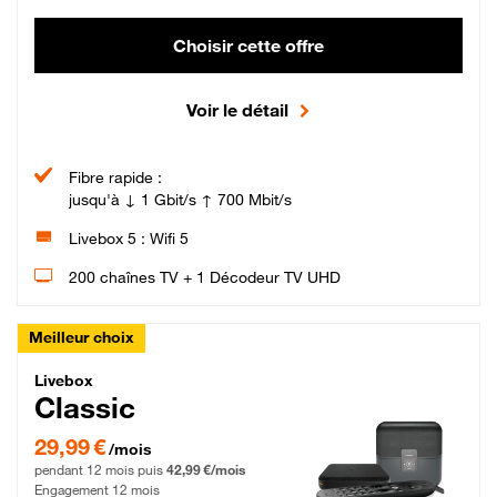
Choisir cette offre
Voir le détail
Fibre rapide :
jusqu'à ↓ 1 Gbit/s ↑ 700 Mbit/s
Livebox 5 : Wifi 5
200 chaînes TV + 1 Décodeur TV UHD
Meilleur choix
Livebox Classic Fibre
Livebox
Classic
29,99 € par mois pendant 12 mois puis 42,99 € par mois, Engagement 12 moi
29,99 €
/mois
pendant 12 mois puis
42,99 €/mois
Engagement 12 mois