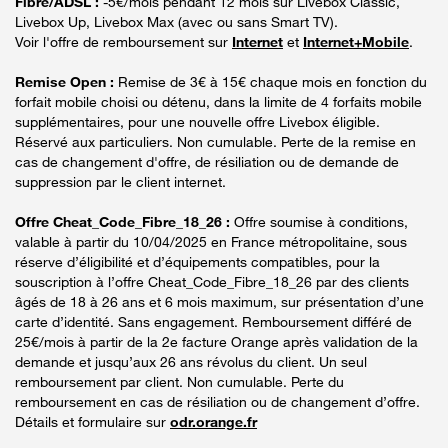
Fibre/ADSL :
-5€/mois pendant 12 mois sur Livebox Classic,
Livebox Up, Livebox Max (avec ou sans Smart TV).
Voir l'offre de remboursement sur
Internet
et
Internet+Mobile
.
Remise Open :
Remise de 3€ à 15€ chaque mois en fonction du
forfait mobile choisi ou détenu, dans la limite de 4 forfaits mobile
supplémentaires, pour une nouvelle offre Livebox éligible.
Réservé aux particuliers. Non cumulable. Perte de la remise en
cas de changement d'offre, de résiliation ou de demande de
suppression par le client internet.
Offre Cheat_Code_Fibre_18_26 :
Offre soumise à conditions,
valable à partir du 10/04/2025 en France métropolitaine, sous
réserve d’éligibilité et d’équipements compatibles, pour la
souscription à l’offre Cheat_Code_Fibre_18_26 par des clients
âgés de 18 à 26 ans et 6 mois maximum, sur présentation d’une
carte d’identité. Sans engagement. Remboursement différé de
25€/mois à partir de la 2e facture Orange après validation de la
demande et jusqu’aux 26 ans révolus du client. Un seul
remboursement par client. Non cumulable. Perte du
remboursement en cas de résiliation ou de changement d’offre.
Détails et formulaire sur
odr.orange.fr