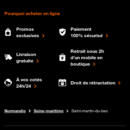
Pourquoi acheter en ligne
Promos
Paiement
exclusives
100% sécurisé
Retrait sous 2h
Livraison
d'un mobile en
gratuite
boutique
À vos cotés
Droit de rétractation
24h/24
Internet fibre
Boutique Orange
Normandie
Seine-maritime
Saint-martin-du-bec