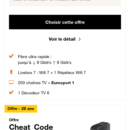
Choisir cette offre
Voir le détail
Fibre ultra rapide :
jusqu'à ↓ 8 Gbit/s ↑ 8 Gbit/s
Livebox 7 : Wifi 7 + 1 Répéteur Wifi 7
200 chaînes TV +
Eurosport 1
1 Décodeur TV 6
Offre - 26 ans
Cheat_Code Fibre_18_26
Offre
Cheat_Code