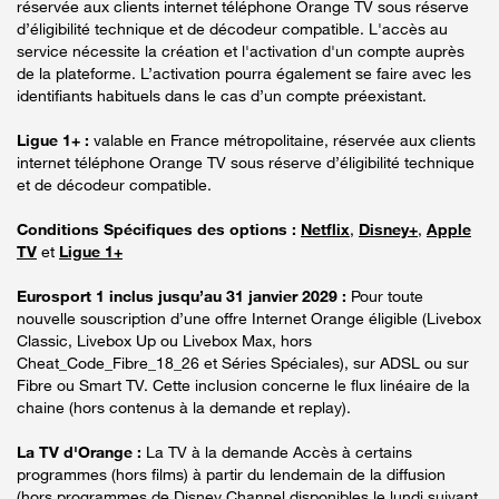
réservée aux clients internet téléphone Orange TV sous réserve
d’éligibilité technique et de décodeur compatible. L'accès au
service nécessite la création et l'activation d'un compte auprès
de la plateforme. L’activation pourra également se faire avec les
identifiants habituels dans le cas d’un compte préexistant.
Ligue 1+ :
valable en France métropolitaine, réservée aux clients
internet téléphone Orange TV sous réserve d’éligibilité technique
et de décodeur compatible.
Conditions Spécifiques des options :
Netflix
,
Disney+
,
Apple
TV
et
Ligue 1+
Eurosport 1 inclus jusqu’au 31 janvier 2029 :
Pour toute
nouvelle souscription d’une offre Internet Orange éligible (Livebox
Classic, Livebox Up ou Livebox Max, hors
Cheat_Code_Fibre_18_26 et Séries Spéciales), sur ADSL ou sur
Fibre ou Smart TV. Cette inclusion concerne le flux linéaire de la
chaine (hors contenus à la demande et replay).
La TV d'Orange :
La TV à la demande Accès à certains
programmes (hors films) à partir du lendemain de la diffusion
(hors programmes de Disney Channel disponibles le lundi suivant