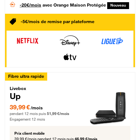
-20€/mois
avec Orange Maison Protégée
Nouveau
-5€/mois de remise par plateforme
Fibre ultra rapide
Livebox Up Fibre
Livebox
Up
39,99 € par mois pendant 12 mois puis 51,99 € par mois, Engagement 12 moi
39,99 €
/mois
pendant 12 mois puis
51,99 €/mois
Engagement 12 mois
Prix client mobile
39,99 €/mois
pendant 12 mois puis
46,99 €/mois