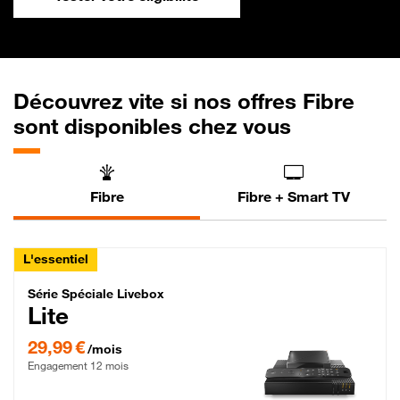
Découvrez vite si nos offres Fibre
sont disponibles chez vous
Fibre
Fibre + Smart TV
L'essentiel
Série Spéciale Livebox Lite Fibre
Série Spéciale Livebox
Lite
29,99 € par mois , Engagement 12 mois
29,99 €
/mois
Engagement 12 mois