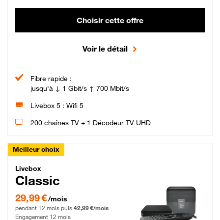
Choisir cette offre
Voir le détail
Fibre rapide :
jusqu'à ↓ 1 Gbit/s ↑ 700 Mbit/s
Livebox 5 : Wifi 5
200 chaînes TV + 1 Décodeur TV UHD
Meilleur choix
Livebox Classic Fibre
Livebox
Classic
29,99 € par mois pendant 12 mois puis 42,99 € par mois, Engagement 12 moi
29,99 €
/mois
pendant 12 mois puis
42,99 €/mois
Engagement 12 mois