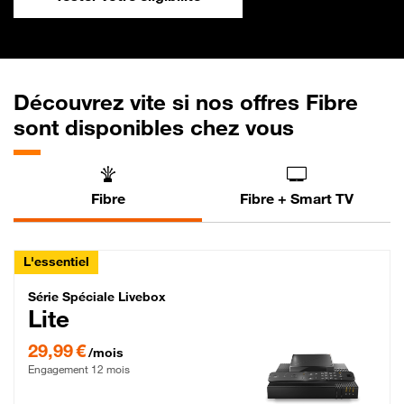
Découvrez vite si nos offres Fibre
sont disponibles chez vous
Fibre
Fibre + Smart TV
L'essentiel
Série Spéciale Livebox Lite Fibre
Série Spéciale Livebox
Lite
29,99 € par mois , Engagement 12 mois
29,99 €
/mois
Engagement 12 mois