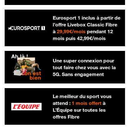
Eurosport 1 inclus à partir de
l’offre Livebox Classic Fibre
29,99 € par mois
à
29,99€/mois
pendant 12
42,99 € par m
mois puis
42,99€/mois
Une super connexion pour
tout faire chez vous avec la
5G. Sans engagement
Le meilleur du sport vous
attend :
1 mois offert
à
L’Équipe sur toutes les
offres Fibre