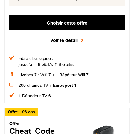
Choisir cette offre
Voir le détail
Fibre ultra rapide :
jusqu'à ↓ 8 Gbit/s ↑ 8 Gbit/s
Livebox 7 : Wifi 7 + 1 Répéteur Wifi 7
200 chaînes TV +
Eurosport 1
1 Décodeur TV 6
Offre - 26 ans
Cheat_Code Fibre_18_26
Offre
Cheat_Code