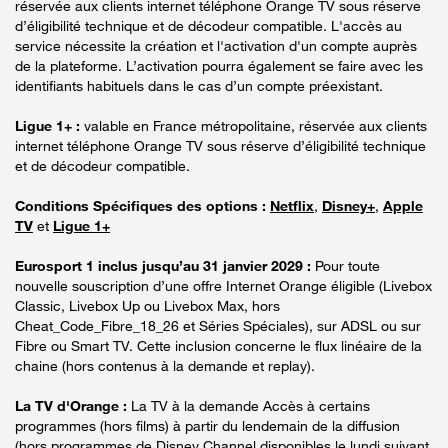
réservée aux clients internet téléphone Orange TV sous réserve
d’éligibilité technique et de décodeur compatible. L'accès au
service nécessite la création et l'activation d'un compte auprès
de la plateforme. L’activation pourra également se faire avec les
identifiants habituels dans le cas d’un compte préexistant.
Ligue 1+ :
valable en France métropolitaine, réservée aux clients
internet téléphone Orange TV sous réserve d’éligibilité technique
et de décodeur compatible.
Conditions Spécifiques des options :
Netflix
,
Disney+
,
Apple
TV
et
Ligue 1+
Eurosport 1 inclus jusqu’au 31 janvier 2029 :
Pour toute
nouvelle souscription d’une offre Internet Orange éligible (Livebox
Classic, Livebox Up ou Livebox Max, hors
Cheat_Code_Fibre_18_26 et Séries Spéciales), sur ADSL ou sur
Fibre ou Smart TV. Cette inclusion concerne le flux linéaire de la
chaine (hors contenus à la demande et replay).
La TV d'Orange :
La TV à la demande Accès à certains
programmes (hors films) à partir du lendemain de la diffusion
(hors programmes de Disney Channel disponibles le lundi suivant