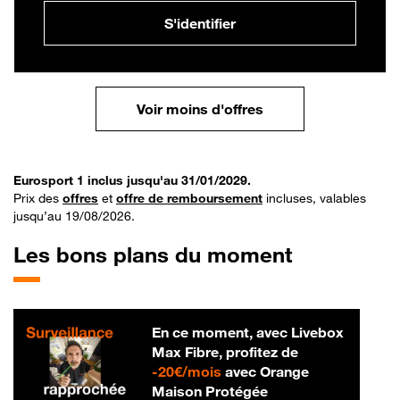
S'identifier
Voir moins d'offres
Eurosport 1 inclus jusqu'au 31/01/2029.
Prix des
offres
et
offre de remboursement
incluses, valables
jusqu’au 19/08/2026.
Les bons plans du moment
En ce moment, avec Livebox
Max Fibre, profitez de
20 € par mois
-
20€/mois
avec Orange
Maison Protégée