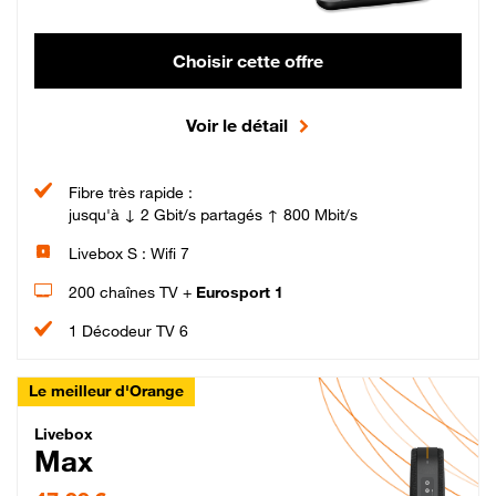
Choisir cette offre
Voir le détail
Fibre très rapide :
jusqu'à ↓ 2 Gbit/s partagés ↑ 800 Mbit/s
Livebox S : Wifi 7
200 chaînes TV +
Eurosport 1
1 Décodeur TV 6
Le meilleur d'Orange
Livebox Max Fibre
Livebox
Max
47,99 € par mois pendant 12 mois puis 57,99 € par mois, Engagement 12 moi