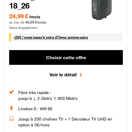
18_26
24,99 € par mois pendant 0 mois puis 49,99 € par mois, Sans engagement
24,99 €
/mois
au lieu de
49,99 €/mois
Sans engagement
25 € par mois
-
25€ / mois
jusqu'à votre 27ème anniversaire
Choisir cette offre
Voir le détail
Fibre très rapide :
jusqu'à ↓ 2 Gbit/s ↑ 800 Mbit/s
Livebox 6 : Wifi 6E
Jusqu’à 200 chaînes TV + 1 Décodeur TV UHD en
option à 5€/mois