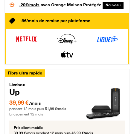
-20€/mois
avec Orange Maison Protégée
Nouveau
-5€/mois de remise par plateforme
Fibre ultra rapide
Livebox Up Fibre
Livebox
Up
39,99 € par mois pendant 12 mois puis 51,99 € par mois, Engagement 12 moi
39,99 €
/mois
pendant 12 mois puis
51,99 €/mois
Engagement 12 mois
Prix client mobile
39,99 €/mois
pendant 12 mois puis
46,99 €/mois