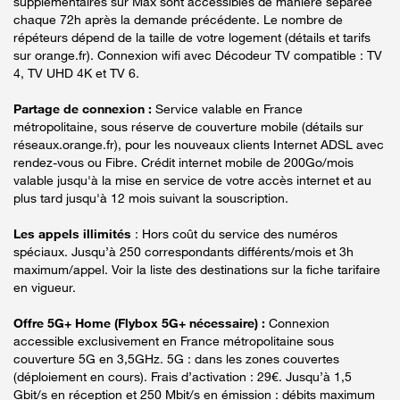
supplémentaires sur Max sont accessibles de manière séparée
chaque 72h après la demande précédente. Le nombre de
répéteurs dépend de la taille de votre logement (détails et tarifs
sur orange.fr). Connexion wifi avec Décodeur TV compatible : TV
4, TV UHD 4K et TV 6.
Partage de connexion :
Service valable en France
métropolitaine, sous réserve de couverture mobile (détails sur
réseaux.orange.fr), pour les nouveaux clients Internet ADSL avec
rendez-vous ou Fibre. Crédit internet mobile de 200Go/mois
valable jusqu'à la mise en service de votre accès internet et au
plus tard jusqu'à 12 mois suivant la souscription.
Les appels illimités
: Hors coût du service des numéros
spéciaux. Jusqu’à 250 correspondants différents/mois et 3h
maximum/appel. Voir la liste des destinations sur la fiche tarifaire
en vigueur.
Offre 5G+ Home (Flybox 5G+ nécessaire) :
Connexion
accessible exclusivement en France métropolitaine sous
couverture 5G en 3,5GHz. 5G : dans les zones couvertes
(déploiement en cours). Frais d’activation : 29€. Jusqu’à 1,5
Gbit/s en réception et 250 Mbit/s en émission : débits maximum