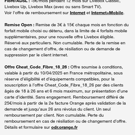
Fibre/ADSL :
-5€/mois pendant 12 mois sur Livebox Classic,
Livebox Up, Livebox Max (avec ou sans Smart TV).
Voir l'offre de remboursement sur
Internet
et
Internet+Mobile
.
Remise Open :
Remise de 3€ à 15€ chaque mois en fonction du
forfait mobile choisi ou détenu, dans la limite de 4 forfaits mobile
supplémentaires, pour une nouvelle offre Livebox éligible.
Réservé aux particuliers. Non cumulable. Perte de la remise en
cas de changement d'offre, de résiliation ou de demande de
suppression par le client internet.
Offre Cheat_Code_Fibre_18_26 :
Offre soumise à conditions,
valable à partir du 10/04/2025 en France métropolitaine, sous
réserve d’éligibilité et d’équipements compatibles, pour la
souscription à l’offre Cheat_Code_Fibre_18_26 par des clients
âgés de 18 à 26 ans et 6 mois maximum, sur présentation d’une
carte d’identité. Sans engagement. Remboursement différé de
25€/mois à partir de la 2e facture Orange après validation de la
demande et jusqu’aux 26 ans révolus du client. Un seul
remboursement par client. Non cumulable. Perte du
remboursement en cas de résiliation ou de changement d’offre.
Détails et formulaire sur
odr.orange.fr