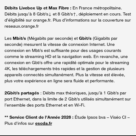
Débits Livebox Up et Max Fibre :
En France métropolitaine.
Débits jusqu’à 8 Gbit/s↓ et 8 Gbit/s↑, déploiement en cours. Test
d’éligibilité sur orange.fr. Plus d’informations sur la couverture sur
reseaux.orange.fr
Les
Mbit/s
(Mégabits par seconde) et
Gbit/s
(Gigabits par
seconde) mesurent la vitesse de connexion Internet. Une
connexion en Mbt/s est suffisante pour des usages courants
comme le streaming HD et la navigation web. En revanche, une
connexion en Gbt/s offre une rapidité optimale pour le streaming
4K, les téléchargements très rapides et la gestion de plusieurs
appareils connectés simultanément. Plus la vitesse est élevée,
plus votre expérience en ligne sera fluide et performante.
2Gbit/s partagés
: Débits max théoriques, jusqu’à 1 Gbit/s par
port Ethernet, dans la limite de 2 Gbit/s utilisés simultanément sur
l’ensemble des ports Ethernet et en Wi-Fi.
** Service Client de l'Année 2026 :
Étude Ipsos bva – Viséo CI –
Plus d'infos sur
escda.fr