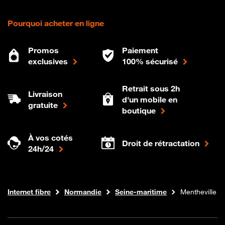
Pourquoi acheter en ligne
Promos
Paiement
exclusives
100% sécurisé
Retrait sous 2h
Livraison
d'un mobile en
gratuite
boutique
À vos cotés
Droit de rétractation
24h/24
Boutique Orange
Internet fibre
Normandie
Seine-maritime
Mentheville