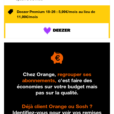
Deezer Premium 18-26 : 5,99€/mois au lieu de
11,99€/mois
Chez Orange,
regrouper ses
abonnements,
c'est faire des
économies sur votre budget mais
pas sur la qualité.
Déjà client Orange ou Sosh ?
Identifiez-vous pour voir vos remises