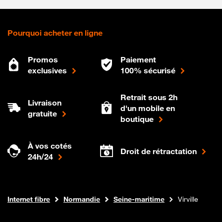
Pourquoi acheter en ligne
Promos
Paiement
exclusives
100% sécurisé
Retrait sous 2h
Livraison
d'un mobile en
gratuite
boutique
À vos cotés
Droit de rétractation
24h/24
Boutique Orange
Internet fibre
Normandie
Seine-maritime
Virville