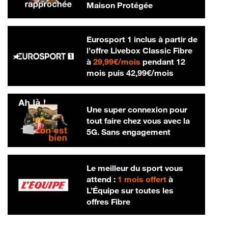
Maison Protégée
Eurosport 1 inclus à partir de
l’offre Livebox Classic Fibre
29,99 € par mois
à
29,99€/mois
pendant 12
42,99 € par m
mois puis
42,99€/mois
Une super connexion pour
tout faire chez vous avec la
5G. Sans engagement
Le meilleur du sport vous
attend :
1 mois offert
à
L’Équipe sur toutes les
offres Fibre