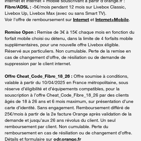
internet et internet + mobile souscrivant à partir d’orange.fr :
Fibre/ADSL :
-5€/mois pendant 12 mois sur Livebox Classic,
Livebox Up, Livebox Max (avec ou sans Smart TV).
Voir l'offre de remboursement sur
Internet
et
Internet+Mobile
.
Remise Open :
Remise de 3€ à 15€ chaque mois en fonction du
forfait mobile choisi ou détenu, dans la limite de 4 forfaits mobile
supplémentaires, pour une nouvelle offre Livebox éligible.
Réservé aux particuliers. Non cumulable. Perte de la remise en
cas de changement d'offre, de résiliation ou de demande de
suppression par le client internet.
Offre Cheat_Code_Fibre_18_26 :
Offre soumise à conditions,
valable à partir du 10/04/2025 en France métropolitaine, sous
réserve d’éligibilité et d’équipements compatibles, pour la
souscription à l’offre Cheat_Code_Fibre_18_26 par des clients
âgés de 18 à 26 ans et 6 mois maximum, sur présentation d’une
carte d’identité. Sans engagement. Remboursement différé de
25€/mois à partir de la 2e facture Orange après validation de la
demande et jusqu’aux 26 ans révolus du client. Un seul
remboursement par client. Non cumulable. Perte du
remboursement en cas de résiliation ou de changement d’offre.
Détails et formulaire sur
odr.orange.fr