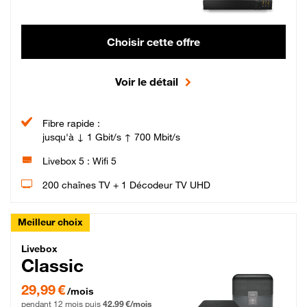
Choisir cette offre
Voir le détail
Fibre rapide :
jusqu'à ↓ 1 Gbit/s ↑ 700 Mbit/s
Livebox 5 : Wifi 5
200 chaînes TV + 1 Décodeur TV UHD
Meilleur choix
Livebox Classic Fibre
Livebox
Classic
29,99 € par mois pendant 12 mois puis 42,99 € par mois, Engagement 12 moi
29,99 €
/mois
pendant 12 mois puis
42,99 €/mois