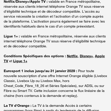
Netflix/Disney+/Apple TV :
valable en France métropolitaine,
réservée aux clients internet téléphone Orange TV sous réserve
d’éligibilité technique et de décodeur compatible. L'accès au
service nécessite la création et l'activation d'un compte auprès
de la plateforme. L’activation pourra également se faire avec les
identifiants habituels dans le cas d’un compte préexistant.
Ligue 1+ :
valable en France métropolitaine, réservée aux clients
internet téléphone Orange TV sous réserve d’éligibilité technique
et de décodeur compatible.
Conditions Spécifiques des options :
Netflix
,
Disney+
,
Apple
TV
et
Ligue 1+
Eurosport 1 inclus jusqu’au 31 janvier 2029 :
Pour toute
nouvelle souscription d’une offre Internet Orange éligible (Livebox
Classic, Livebox Up ou Livebox Max, hors
Cheat_Code_Fibre_18_26 et Séries Spéciales), sur ADSL ou sur
Fibre ou Smart TV. Cette inclusion concerne le flux linéaire de la
chaine (hors contenus à la demande et replay).
La TV d'Orange :
La TV à la demande Accès à certains
programmes (hors films) à partir du lendemain de la diffusion