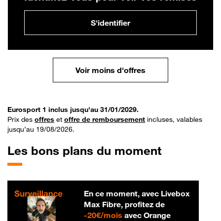
S'identifier
Voir moins d'offres
Eurosport 1 inclus jusqu'au 31/01/2029.
Prix des
offres
et
offre de remboursement
incluses, valables
jusqu’au 19/08/2026.
Les bons plans du moment
En ce moment, avec Livebox
Max Fibre, profitez de
20 € par mois
-
20€/mois
avec Orange