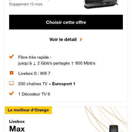
Engagement 12 mois
Choisir cette offre
Voir le détail
Fibre très rapide :
jusqu'à ↓ 2 Gbit/s partagés ↑ 800 Mbit/s
Livebox S : Wifi 7
200 chaînes TV +
Eurosport 1
1 Décodeur TV 6
Le meilleur d'Orange
Livebox Max Fibre
Livebox
Max