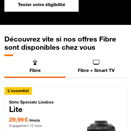
Tester votre éligibilité
Découvrez vite si nos offres Fibre
sont disponibles chez vous
Fibre
Fibre + Smart TV
L'essentiel
Série Spéciale Livebox Lite Fibre
Série Spéciale Livebox
Lite
29,99 € par mois , Engagement 12 mois
29,99 €
/mois
Engagement 12 mois