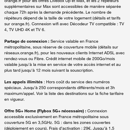
orange.fr pour les offres Livebox Up et Max, et les 2 répéteurs
supplémentaires sur Max sont accessibles de manière séparée
chaque 72h après la demande précédente. Le nombre de
répéteurs dépend de la taille de votre logement (détails et tarifs
sur orange.fr). Connexion wifi avec Décodeur TV compatible : TV
4, TV UHD 4K et TV 6.
Partage de connexion :
Service valable en France
métropolitaine, sous réserve de couverture mobile (détails sur
réseaux.orange.fr), pour les nouveaux clients Internet ADSL avec
rendez-vous ou Fibre. Crédit internet mobile de 200Go/mois
valable jusqu'à la mise en service de votre accès internet et au
plus tard jusqu'à 12 mois suivant la souscription.
Les appels illimités
: Hors coût du service des numéros
spéciaux. Jusqu’à 250 correspondants différents/mois et 3h
maximum/appel. Voir la liste des destinations sur la fiche tarifaire
en vigueur.
Offre 5G+ Home (Flybox 5G+ nécessaire) :
Connexion
accessible exclusivement en France métropolitaine sous
couverture 5G en 3,5GHz. 5G : dans les zones couvertes
(déploiement en cours). Frais d’activation : 29€. Jusqu’à 1,5