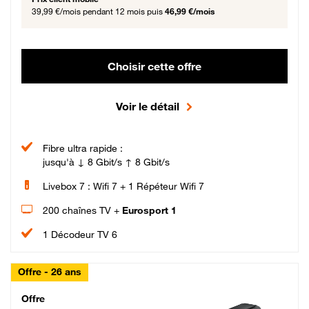
39,99 €/mois
pendant 12 mois puis
46,99 €/mois
Choisir cette offre
Voir le détail
Fibre ultra rapide :
jusqu'à ↓ 8 Gbit/s ↑ 8 Gbit/s
Livebox 7 : Wifi 7 + 1 Répéteur Wifi 7
200 chaînes TV +
Eurosport 1
1 Décodeur TV 6
Offre - 26 ans
Cheat_Code Fibre_18_26
Offre