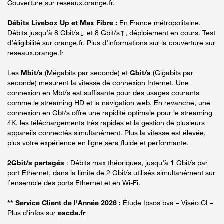
Couverture sur reseaux.orange.fr.
Débits Livebox Up et Max Fibre :
En France métropolitaine.
Débits jusqu’à 8 Gbit/s↓ et 8 Gbit/s↑, déploiement en cours. Test
d’éligibilité sur orange.fr. Plus d’informations sur la couverture sur
reseaux.orange.fr
Les
Mbit/s
(Mégabits par seconde) et
Gbit/s
(Gigabits par
seconde) mesurent la vitesse de connexion Internet. Une
connexion en Mbt/s est suffisante pour des usages courants
comme le streaming HD et la navigation web. En revanche, une
connexion en Gbt/s offre une rapidité optimale pour le streaming
4K, les téléchargements très rapides et la gestion de plusieurs
appareils connectés simultanément. Plus la vitesse est élevée,
plus votre expérience en ligne sera fluide et performante.
2Gbit/s partagés
: Débits max théoriques, jusqu’à 1 Gbit/s par
port Ethernet, dans la limite de 2 Gbit/s utilisés simultanément sur
l’ensemble des ports Ethernet et en Wi-Fi.
** Service Client de l'Année 2026 :
Étude Ipsos bva – Viséo CI –
Plus d'infos sur
escda.fr