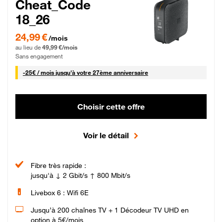
Cheat_Code
18_26
24,99 € par mois pendant 0 mois puis 49,99 € par mois, Sans engagement
24,99 €
/mois
au lieu de
49,99 €/mois
Sans engagement
25 € par mois
-
25€ / mois
jusqu'à votre 27ème anniversaire
Choisir cette offre
Voir le détail
Fibre très rapide :
jusqu'à ↓ 2 Gbit/s ↑ 800 Mbit/s
Livebox 6 : Wifi 6E
Jusqu’à 200 chaînes TV + 1 Décodeur TV UHD en
option à 5€/mois