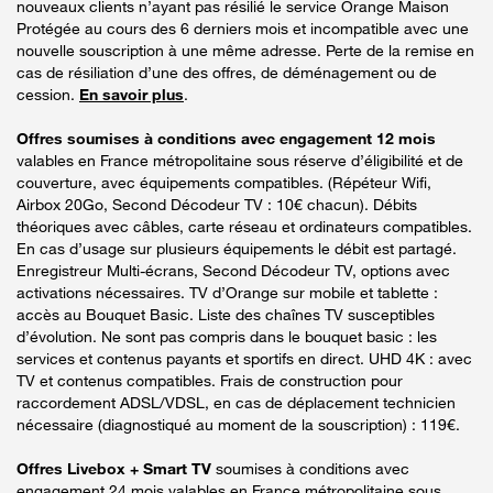
nouveaux clients n’ayant pas résilié le service Orange Maison
Protégée au cours des 6 derniers mois et incompatible avec une
nouvelle souscription à une même adresse. Perte de la remise en
cas de résiliation d’une des offres, de déménagement ou de
cession.
En savoir plus
.
Offres soumises à conditions avec engagement 12 mois
valables en France métropolitaine sous réserve d’éligibilité et de
couverture, avec équipements compatibles. (Répéteur Wifi,
Airbox 20Go, Second Décodeur TV : 10€ chacun). Débits
théoriques avec câbles, carte réseau et ordinateurs compatibles.
En cas d’usage sur plusieurs équipements le débit est partagé.
Enregistreur Multi-écrans, Second Décodeur TV, options avec
activations nécessaires. TV d’Orange sur mobile et tablette :
accès au Bouquet Basic. Liste des chaînes TV susceptibles
d’évolution. Ne sont pas compris dans le bouquet basic : les
services et contenus payants et sportifs en direct. UHD 4K : avec
TV et contenus compatibles. Frais de construction pour
raccordement ADSL/VDSL, en cas de déplacement technicien
nécessaire (diagnostiqué au moment de la souscription) : 119€.
Offres Livebox + Smart TV
soumises à conditions avec
engagement 24 mois valables en France métropolitaine sous