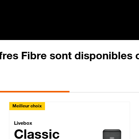
fres Fibre sont disponibles
Meilleur choix
Lite Fibre
Livebox Classic Fibre
Livebox
Classic