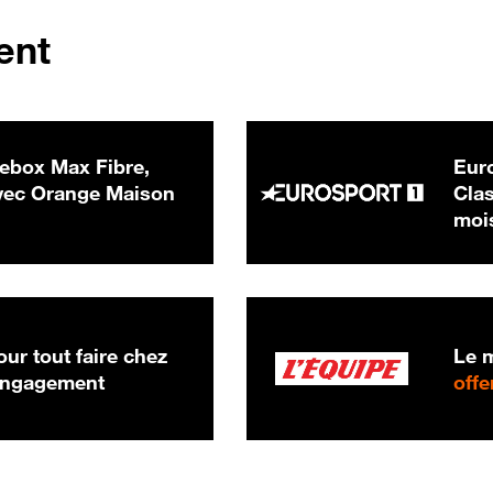
ent
ebox Max Fibre,
Euro
 € par mois
ec Orange Maison
Clas
moi
ur tout faire chez
Le m
 engagement
offe