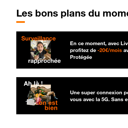
Les bons plans du mom
En ce moment, avec Liv
20
profitez de
-
20€/mois
av
Protégée
Une super connexion po
vous avec la 5G. Sans