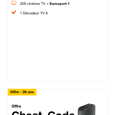
200 chaînes TV +
Eurosport 1
1 Décodeur TV 6
Offre - 26 ans
Cheat_Code Fibre_18_26
Offre