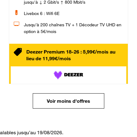
jusqu'à ↓ 2 Gbit/s ↑ 800 Mbit/s
Livebox 6 : Wifi 6E
Jusqu’à 200 chaînes TV + 1 Décodeur TV UHD en
option à 5€/mois
Deezer Premium 18-26 : 5,99€/mois au
lieu de 11,99€/mois
Voir moins d'offres
valables jusqu’au 19/08/2026.