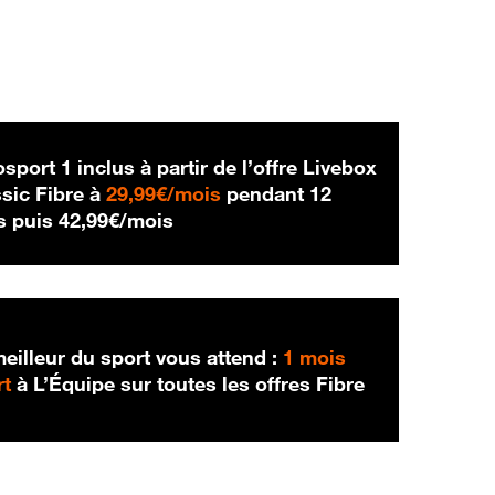
sport 1 inclus à partir de l’offre Livebox
29,99 € par mois
sic Fibre à
29,99€/mois
pendant 12
42,99 € par mois
s puis
42,99€/mois
eilleur du sport vous attend :
1 mois
rt
à L’Équipe sur toutes les offres Fibre