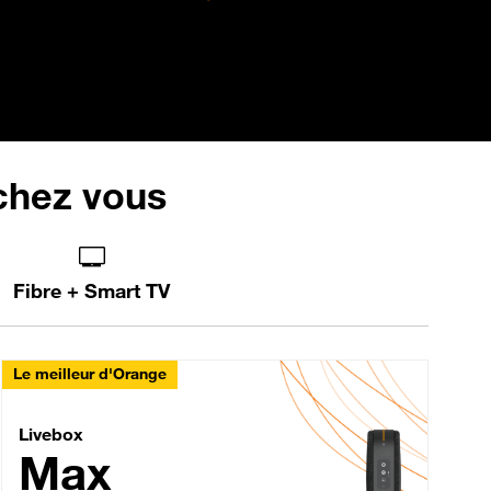
 chez vous
Fibre + Smart TV
Le meilleur d'Orange
Livebox Max Fibre
Livebox
Max