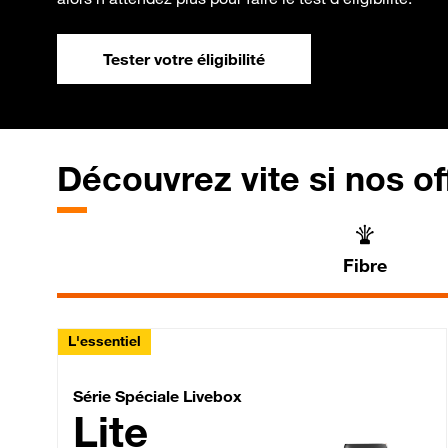
Tester votre éligibilité
Découvrez vite si nos of
Fibre
L'essentiel
Série Spéciale Livebox 
Série Spéciale Livebox
Lite