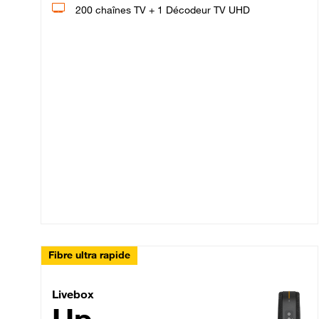
200 chaînes TV + 1 Décodeur TV UHD
Fibre ultra rapide
Livebox Up Fibre
Livebox