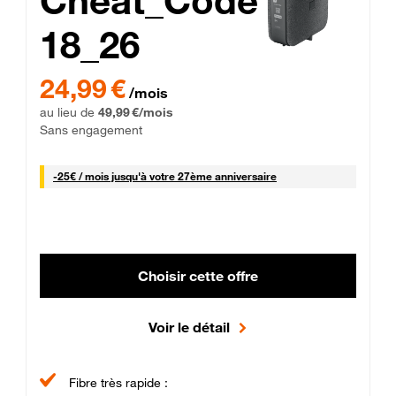
Cheat_Code
18_26
 Engagement 12 mois
24,99 € par mois pendant 0 mois puis 49,99 € par mois, Sans 
24,99 €
/mois
au lieu de
49,99 €/mois
Sans engagement
25 € par mois
-
25€ / mois
jusqu'à votre 27ème anniversaire
Choisir cette offre
Voir le détail
Fibre très rapide :