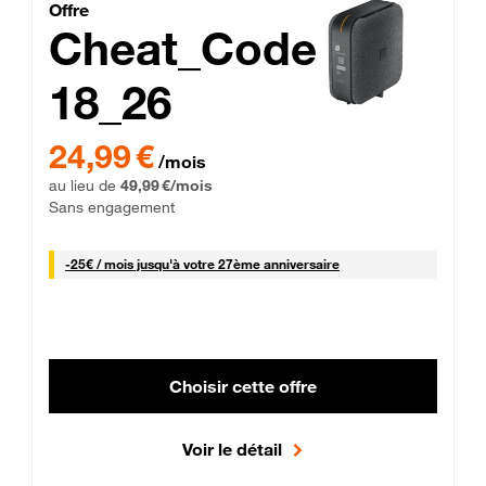
Cheat_Code Fibre_18_26
Offre
Cheat_Code
18_26
 Engagement 12 mois
24,99 € par mois pendant 0 mois puis 49,99 € par mois, Sans 
24,99 €
/mois
au lieu de
49,99 €/mois
Sans engagement
25 € par mois
-
25€ / mois
jusqu'à votre 27ème anniversaire
Choisir cette offre
Voir le détail