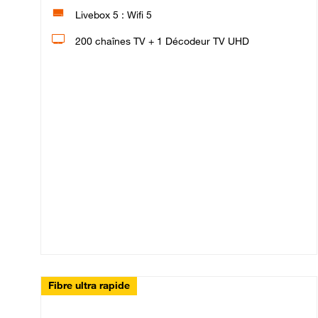
Livebox 5 : Wifi 5
200 chaînes TV + 1 Décodeur TV UHD
Fibre ultra rapide