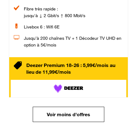
Fibre très rapide :
jusqu'à ↓ 2 Gbit/s ↑ 800 Mbit/s
Livebox 6 : Wifi 6E
Jusqu’à 200 chaînes TV + 1 Décodeur TV UHD en
option à 5€/mois
Deezer Premium 18-26 : 5,99€/mois au
lieu de 11,99€/mois
Voir moins d'offres