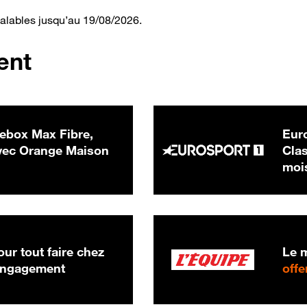
valables jusqu’au 19/08/2026.
ent
ebox Max Fibre,
Euro
 € par mois
ec Orange Maison
Clas
moi
ur tout faire chez
Le m
 engagement
offe