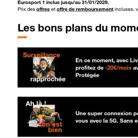
Eurosport 1 inclus jusqu'au 31/01/2029.
Prix des
offres
et
offre de remboursement
incluses, 
Les bons plans du mom
En ce moment, avec Liv
20
profitez de
-
20€/mois
av
Protégée
Une super connexion po
vous avec la 5G. Sans