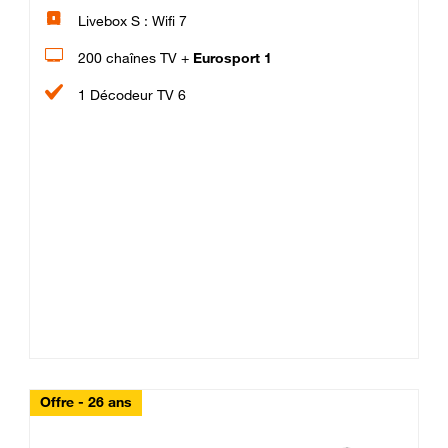
Livebox S : Wifi 7
200 chaînes TV +
Eurosport 1
1 Décodeur TV 6
Offre - 26 ans