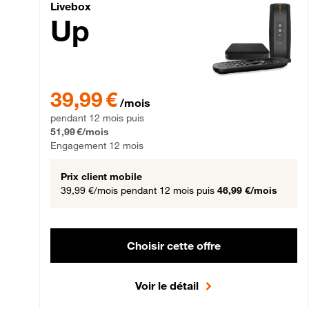
Livebox Up Fibre
Livebox
Up
39,99 € par mois pendant 12 mois puis 51,99 € par mois,
39,99 €
/mois
pendant 12 mois puis
51,99 €/mois
Engagement 12 mois
Prix client mobile
39,99 €/mois
pendant 12 mois puis
46,99 €/mois
Choisir cette offre
Voir le détail