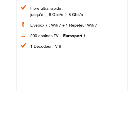
Fibre ultra rapide :
jusqu'à ↓ 8 Gbit/s ↑ 8 Gbit/s
Livebox 7 : Wifi 7 + 1 Répéteur Wifi 7
200 chaînes TV +
Eurosport 1
1 Décodeur TV 6