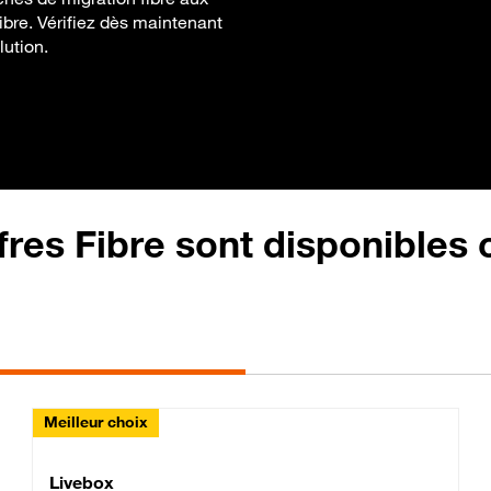
ibre. Vérifiez dès maintenant
lution.
fres Fibre sont disponibles
Meilleur choix
Lite Fibre
Livebox Classic Fibre
Livebox