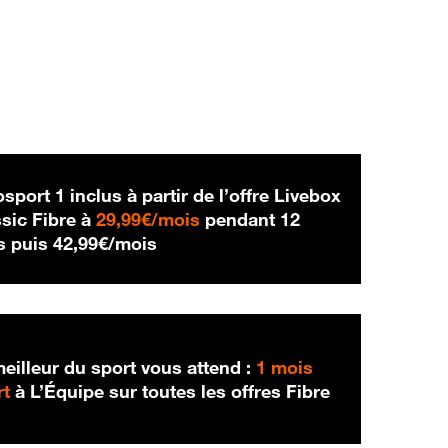
sport 1 inclus à partir de l’offre Livebox
29,99 € par mois
sic Fibre à
29,99€/mois
pendant 12
42,99 € par mois
s puis
42,99€/mois
eilleur du sport vous attend :
1 mois
rt
à L’Équipe sur toutes les offres Fibre