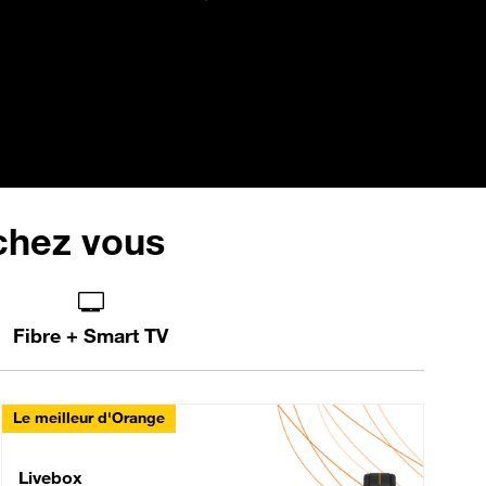
 chez vous
Fibre + Smart TV
Le meilleur d'Orange
Livebox Max Fibre
Livebox