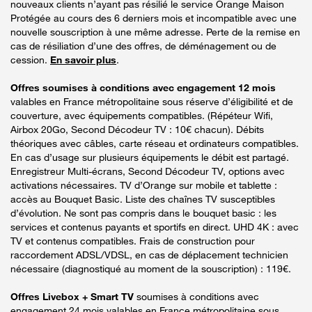
nouveaux clients n’ayant pas résilié le service Orange Maison
Protégée au cours des 6 derniers mois et incompatible avec une
nouvelle souscription à une même adresse. Perte de la remise en
cas de résiliation d’une des offres, de déménagement ou de
cession.
En savoir plus
.
Offres soumises à conditions avec engagement 12 mois
valables en France métropolitaine sous réserve d’éligibilité et de
couverture, avec équipements compatibles. (Répéteur Wifi,
Airbox 20Go, Second Décodeur TV : 10€ chacun). Débits
théoriques avec câbles, carte réseau et ordinateurs compatibles.
En cas d’usage sur plusieurs équipements le débit est partagé.
Enregistreur Multi-écrans, Second Décodeur TV, options avec
activations nécessaires. TV d’Orange sur mobile et tablette :
accès au Bouquet Basic. Liste des chaînes TV susceptibles
d’évolution. Ne sont pas compris dans le bouquet basic : les
services et contenus payants et sportifs en direct. UHD 4K : avec
TV et contenus compatibles. Frais de construction pour
raccordement ADSL/VDSL, en cas de déplacement technicien
nécessaire (diagnostiqué au moment de la souscription) : 119€.
Offres Livebox + Smart TV
soumises à conditions avec
engagement 24 mois valables en France métropolitaine sous