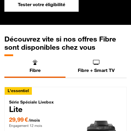
Tester votre éligibilité
Découvrez vite si nos offres Fibre
sont disponibles chez vous
Fibre
Fibre + Smart TV
L'essentiel
Série Spéciale Livebox Lite Fibre
Série Spéciale Livebox
Lite
29,99 € par mois , Engagement 12 mois
29,99 €
/mois
Engagement 12 mois