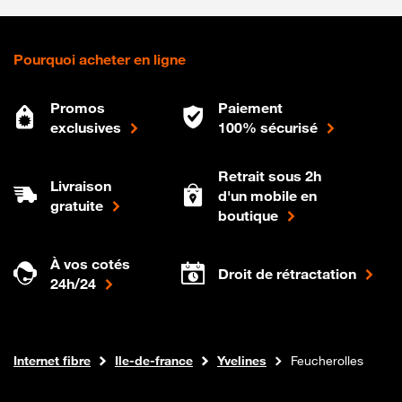
Pourquoi acheter en ligne
Promos
Paiement
exclusives
100% sécurisé
Retrait sous 2h
Livraison
d'un mobile en
gratuite
boutique
À vos cotés
Droit de rétractation
24h/24
Boutique Orange
Internet fibre
Ile-de-france
Yvelines
Feucherolles