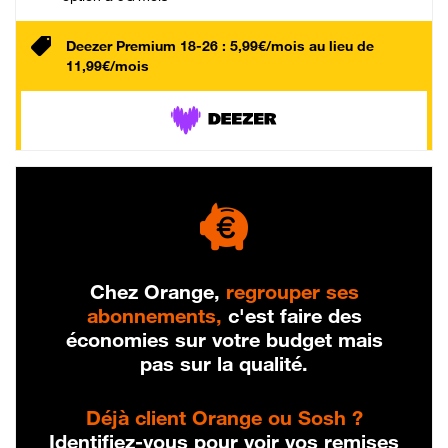
Deezer Premium 18-26 : 5,99€/mois au lieu de
11,99€/mois
Chez Orange,
regrouper ses
abonnements,
c'est faire des
économies sur votre budget mais
pas sur la qualité.
Déjà client Orange ou Sosh ?
Identifiez-vous pour voir vos remises