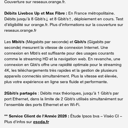
Couverture sur reseaux.orange.fr.
Débits Livebox Up et Max Fibre :
En France métropolitaine.
Débits jusqu’à 8 Gbit/s↓ et 8 Gbit/s↑, déploiement en cours. Test
d’éligibilité sur orange.fr. Plus d’informations sur la couverture sur
reseaux.orange.fr
Les
Mbit/s
(Mégabits par seconde) et
Gbit/s
(Gigabits par
seconde) mesurent la vitesse de connexion Internet. Une
connexion en Mbt/s est suffisante pour des usages courants
comme le streaming HD et la navigation web. En revanche, une
connexion en Gbt/s offre une rapidité optimale pour le streaming
4K, les téléchargements très rapides et la gestion de plusieurs
appareils connectés simultanément. Plus la vitesse est élevée,
plus votre expérience en ligne sera fluide et performante.
2Gbit/s partagés
: Débits max théoriques, jusqu’à 1 Gbit/s par
port Ethernet, dans la limite de 2 Gbit/s utilisés simultanément sur
l’ensemble des ports Ethernet et en Wi-Fi.
** Service Client de l'Année 2026 :
Étude Ipsos bva – Viséo CI –
Plus d'infos sur
escda.fr