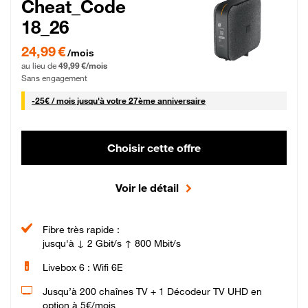
Cheat_Code
18_26
24,99 € par mois pendant 0 mois puis 49,99 € par mois, Sans engagement
24,99 €
/mois
au lieu de
49,99 €/mois
Sans engagement
25 € par mois
-
25€ / mois
jusqu'à votre 27ème anniversaire
Choisir cette offre
Voir le détail
Fibre très rapide :
jusqu'à ↓ 2 Gbit/s ↑ 800 Mbit/s
Livebox 6 : Wifi 6E
Jusqu’à 200 chaînes TV + 1 Décodeur TV UHD en
option à 5€/mois