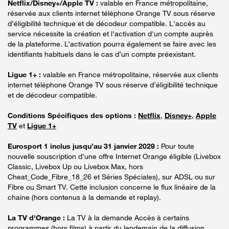
Netflix/Disney+/Apple TV :
valable en France métropolitaine,
réservée aux clients internet téléphone Orange TV sous réserve
d’éligibilité technique et de décodeur compatible. L'accès au
service nécessite la création et l'activation d'un compte auprès
de la plateforme. L’activation pourra également se faire avec les
identifiants habituels dans le cas d’un compte préexistant.
Ligue 1+ :
valable en France métropolitaine, réservée aux clients
internet téléphone Orange TV sous réserve d’éligibilité technique
et de décodeur compatible.
Conditions Spécifiques des options :
Netflix
,
Disney+
,
Apple
TV
et
Ligue 1+
Eurosport 1 inclus jusqu’au 31 janvier 2029 :
Pour toute
nouvelle souscription d’une offre Internet Orange éligible (Livebox
Classic, Livebox Up ou Livebox Max, hors
Cheat_Code_Fibre_18_26 et Séries Spéciales), sur ADSL ou sur
Fibre ou Smart TV. Cette inclusion concerne le flux linéaire de la
chaine (hors contenus à la demande et replay).
La TV d'Orange :
La TV à la demande Accès à certains
programmes (hors films) à partir du lendemain de la diffusion