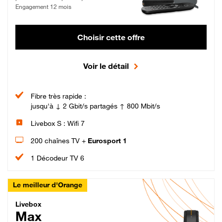
Engagement 12 mois
Choisir cette offre
Voir le détail
Fibre très rapide :
jusqu'à ↓ 2 Gbit/s partagés ↑ 800 Mbit/s
Livebox S : Wifi 7
200 chaînes TV +
Eurosport 1
1 Décodeur TV 6
Le meilleur d'Orange
Livebox Max Fibre
Livebox
Max