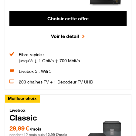
Choisir cette offre
Voir le détail
Fibre rapide :
jusqu'à ↓ 1 Gbit/s ↑ 700 Mbit/s
Livebox 5 : Wifi 5
200 chaînes TV + 1 Décodeur TV UHD
Meilleur choix
Livebox Classic Fibre
Livebox
Classic
29,99 € par mois pendant 12 mois puis 42,99 € par mois, Engagement 12 moi
29,99 €
/mois
pendant 12 mois puis
42,99 €/mois