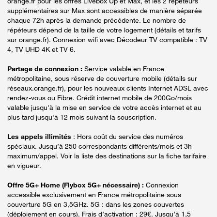
orange.fr pour les offres Livebox Up et Max, et les 2 répéteurs
supplémentaires sur Max sont accessibles de manière séparée
chaque 72h après la demande précédente. Le nombre de
répéteurs dépend de la taille de votre logement (détails et tarifs
sur orange.fr). Connexion wifi avec Décodeur TV compatible : TV
4, TV UHD 4K et TV 6.
Partage de connexion :
Service valable en France
métropolitaine, sous réserve de couverture mobile (détails sur
réseaux.orange.fr), pour les nouveaux clients Internet ADSL avec
rendez-vous ou Fibre. Crédit internet mobile de 200Go/mois
valable jusqu'à la mise en service de votre accès internet et au
plus tard jusqu'à 12 mois suivant la souscription.
Les appels illimités
: Hors coût du service des numéros
spéciaux. Jusqu’à 250 correspondants différents/mois et 3h
maximum/appel. Voir la liste des destinations sur la fiche tarifaire
en vigueur.
Offre 5G+ Home (Flybox 5G+ nécessaire) :
Connexion
accessible exclusivement en France métropolitaine sous
couverture 5G en 3,5GHz. 5G : dans les zones couvertes
(déploiement en cours). Frais d’activation : 29€. Jusqu’à 1,5