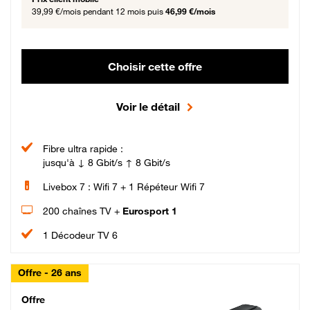
39,99 €/mois
pendant 12 mois puis
46,99 €/mois
Choisir cette offre
Voir le détail
Fibre ultra rapide :
jusqu'à ↓ 8 Gbit/s ↑ 8 Gbit/s
Livebox 7 : Wifi 7 + 1 Répéteur Wifi 7
200 chaînes TV +
Eurosport 1
1 Décodeur TV 6
Offre - 26 ans
Cheat_Code Fibre_18_26
Offre