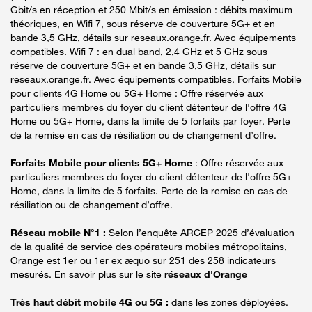
Gbit/s en réception et 250 Mbit/s en émission : débits maximum
théoriques, en Wifi 7, sous réserve de couverture 5G+ et en
bande 3,5 GHz, détails sur reseaux.orange.fr. Avec équipements
compatibles. Wifi 7 : en dual band, 2,4 GHz et 5 GHz sous
réserve de couverture 5G+ et en bande 3,5 GHz, détails sur
reseaux.orange.fr. Avec équipements compatibles. Forfaits Mobile
pour clients 4G Home ou 5G+ Home : Offre réservée aux
particuliers membres du foyer du client détenteur de l'offre 4G
Home ou 5G+ Home, dans la limite de 5 forfaits par foyer. Perte
de la remise en cas de résiliation ou de changement d’offre.
Forfaits Mobile pour clients 5G+ Home
: Offre réservée aux
particuliers membres du foyer du client détenteur de l'offre 5G+
Home, dans la limite de 5 forfaits. Perte de la remise en cas de
résiliation ou de changement d’offre.
Réseau mobile N°1 :
Selon l’enquête ARCEP 2025 d’évaluation
de la qualité de service des opérateurs mobiles métropolitains,
Orange est 1er ou 1er ex æquo sur 251 des 258 indicateurs
mesurés. En savoir plus sur le site
réseaux d'Orange
Très haut débit mobile 4G ou 5G :
dans les zones déployées.