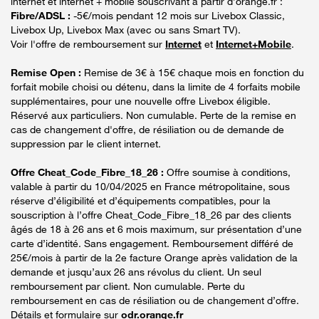
internet et internet + mobile souscrivant à partir d’orange.fr :
Fibre/ADSL :
-5€/mois pendant 12 mois sur Livebox Classic,
Livebox Up, Livebox Max (avec ou sans Smart TV).
Voir l'offre de remboursement sur
Internet
et
Internet+Mobile
.
Remise Open :
Remise de 3€ à 15€ chaque mois en fonction du
forfait mobile choisi ou détenu, dans la limite de 4 forfaits mobile
supplémentaires, pour une nouvelle offre Livebox éligible.
Réservé aux particuliers. Non cumulable. Perte de la remise en
cas de changement d'offre, de résiliation ou de demande de
suppression par le client internet.
Offre Cheat_Code_Fibre_18_26 :
Offre soumise à conditions,
valable à partir du 10/04/2025 en France métropolitaine, sous
réserve d’éligibilité et d’équipements compatibles, pour la
souscription à l’offre Cheat_Code_Fibre_18_26 par des clients
âgés de 18 à 26 ans et 6 mois maximum, sur présentation d’une
carte d’identité. Sans engagement. Remboursement différé de
25€/mois à partir de la 2e facture Orange après validation de la
demande et jusqu’aux 26 ans révolus du client. Un seul
remboursement par client. Non cumulable. Perte du
remboursement en cas de résiliation ou de changement d’offre.
Détails et formulaire sur
odr.orange.fr