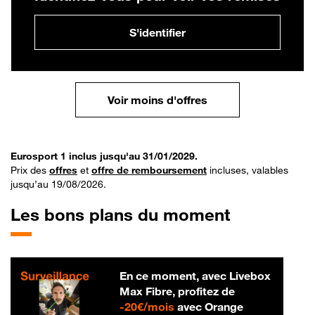
S'identifier
Voir moins d'offres
Eurosport 1 inclus jusqu'au 31/01/2029.
Prix des
offres
et
offre de remboursement
incluses, valables
jusqu’au 19/08/2026.
Les bons plans du moment
En ce moment, avec Livebox
Max Fibre, profitez de
20 € par mois
-
20€/mois
avec Orange