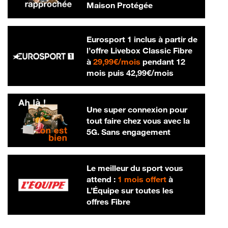
Maison Protégée
Eurosport 1 inclus à partir de
l’offre Livebox Classic Fibre
29,99 € par mois
à
29,99€/mois
pendant 12
42,99 € par m
mois puis
42,99€/mois
Une super connexion pour
tout faire chez vous avec la
5G. Sans engagement
Le meilleur du sport vous
attend :
1 mois offert
à
L’Équipe sur toutes les
offres Fibre