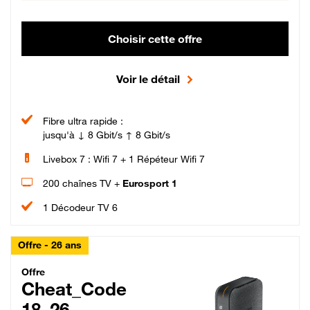
Choisir cette offre
Voir le détail
Fibre ultra rapide :
jusqu'à ↓ 8 Gbit/s ↑ 8 Gbit/s
Livebox 7 : Wifi 7 + 1 Répéteur Wifi 7
200 chaînes TV +
Eurosport 1
1 Décodeur TV 6
Offre - 26 ans
Cheat_Code Fibre_18_26
Offre
Cheat_Code
18_26