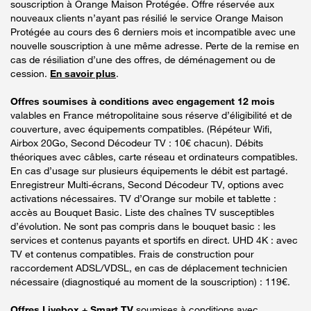
souscription à Orange Maison Protégée. Offre réservée aux
nouveaux clients n’ayant pas résilié le service Orange Maison
Protégée au cours des 6 derniers mois et incompatible avec une
nouvelle souscription à une même adresse. Perte de la remise en
cas de résiliation d’une des offres, de déménagement ou de
cession.
En savoir plus
.
Offres soumises à conditions avec engagement 12 mois
valables en France métropolitaine sous réserve d’éligibilité et de
couverture, avec équipements compatibles. (Répéteur Wifi,
Airbox 20Go, Second Décodeur TV : 10€ chacun). Débits
théoriques avec câbles, carte réseau et ordinateurs compatibles.
En cas d’usage sur plusieurs équipements le débit est partagé.
Enregistreur Multi-écrans, Second Décodeur TV, options avec
activations nécessaires. TV d’Orange sur mobile et tablette :
accès au Bouquet Basic. Liste des chaînes TV susceptibles
d’évolution. Ne sont pas compris dans le bouquet basic : les
services et contenus payants et sportifs en direct. UHD 4K : avec
TV et contenus compatibles. Frais de construction pour
raccordement ADSL/VDSL, en cas de déplacement technicien
nécessaire (diagnostiqué au moment de la souscription) : 119€.
Offres Livebox + Smart TV
soumises à conditions avec