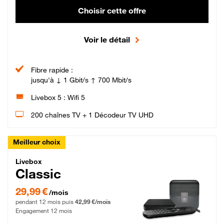
Choisir cette offre
Voir le détail
Fibre rapide :
jusqu'à ↓ 1 Gbit/s ↑ 700 Mbit/s
Livebox 5 : Wifi 5
200 chaînes TV + 1 Décodeur TV UHD
Meilleur choix
Livebox Classic Fibre
Livebox
Classic
29,99 € par mois pendant 12 mois puis 42,99 € par mois, Engagement 12 moi
29,99 €
/mois
pendant 12 mois puis
42,99 €/mois
Engagement 12 mois