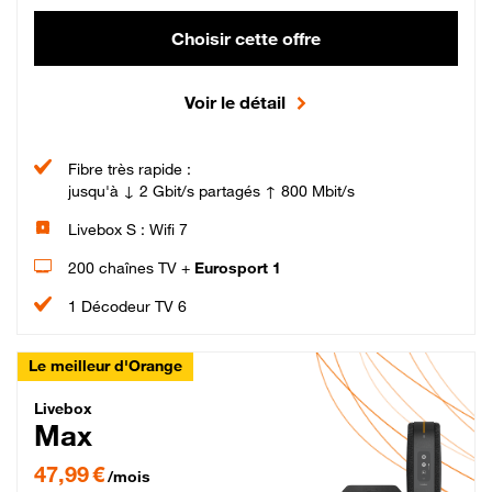
Choisir cette offre
Voir le détail
Fibre très rapide :
jusqu'à ↓ 2 Gbit/s partagés ↑ 800 Mbit/s
Livebox S : Wifi 7
200 chaînes TV +
Eurosport 1
1 Décodeur TV 6
Le meilleur d'Orange
Livebox Max Fibre
Livebox
Max
47,99 € par mois pendant 12 mois puis 57,99 € par mois, Engagement 12 moi
47,99 €
/mois