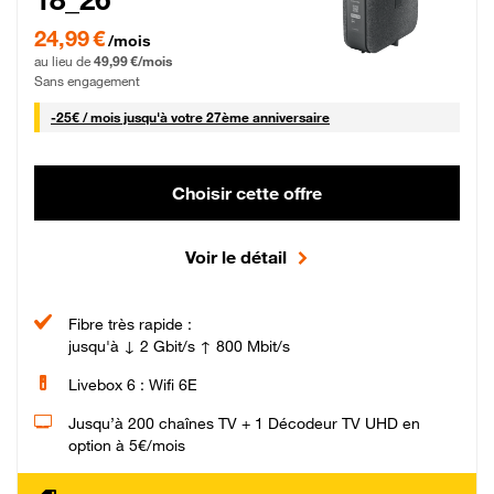
24,99 € par mois pendant 0 mois puis 49,99 € par mois, Sans engagement
24,99 €
/mois
au lieu de
49,99 €/mois
Sans engagement
25 € par mois
-
25€ / mois
jusqu'à votre 27ème anniversaire
Choisir cette offre
Voir le détail
Fibre très rapide :
jusqu'à ↓ 2 Gbit/s ↑ 800 Mbit/s
Livebox 6 : Wifi 6E
Jusqu’à 200 chaînes TV + 1 Décodeur TV UHD en
option à 5€/mois