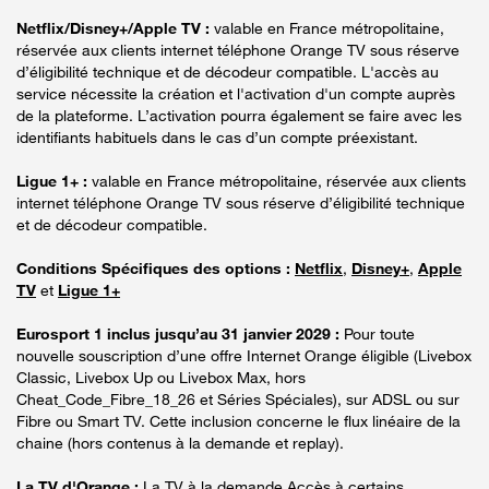
Netflix/Disney+/Apple TV :
valable en France métropolitaine,
réservée aux clients internet téléphone Orange TV sous réserve
d’éligibilité technique et de décodeur compatible. L'accès au
service nécessite la création et l'activation d'un compte auprès
de la plateforme. L’activation pourra également se faire avec les
identifiants habituels dans le cas d’un compte préexistant.
Ligue 1+ :
valable en France métropolitaine, réservée aux clients
internet téléphone Orange TV sous réserve d’éligibilité technique
et de décodeur compatible.
Conditions Spécifiques des options :
Netflix
,
Disney+
,
Apple
TV
et
Ligue 1+
Eurosport 1 inclus jusqu’au 31 janvier 2029 :
Pour toute
nouvelle souscription d’une offre Internet Orange éligible (Livebox
Classic, Livebox Up ou Livebox Max, hors
Cheat_Code_Fibre_18_26 et Séries Spéciales), sur ADSL ou sur
Fibre ou Smart TV. Cette inclusion concerne le flux linéaire de la
chaine (hors contenus à la demande et replay).
La TV d'Orange :
La TV à la demande Accès à certains