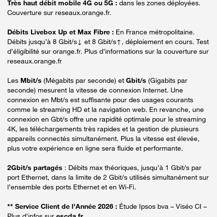
Très haut débit mobile 4G ou 5G :
dans les zones déployées.
Couverture sur reseaux.orange.fr.
Débits Livebox Up et Max Fibre :
En France métropolitaine.
Débits jusqu’à 8 Gbit/s↓ et 8 Gbit/s↑, déploiement en cours. Test
d’éligibilité sur orange.fr. Plus d’informations sur la couverture sur
reseaux.orange.fr
Les
Mbit/s
(Mégabits par seconde) et
Gbit/s
(Gigabits par
seconde) mesurent la vitesse de connexion Internet. Une
connexion en Mbt/s est suffisante pour des usages courants
comme le streaming HD et la navigation web. En revanche, une
connexion en Gbt/s offre une rapidité optimale pour le streaming
4K, les téléchargements très rapides et la gestion de plusieurs
appareils connectés simultanément. Plus la vitesse est élevée,
plus votre expérience en ligne sera fluide et performante.
2Gbit/s partagés
: Débits max théoriques, jusqu’à 1 Gbit/s par
port Ethernet, dans la limite de 2 Gbit/s utilisés simultanément sur
l’ensemble des ports Ethernet et en Wi-Fi.
** Service Client de l'Année 2026 :
Étude Ipsos bva – Viséo CI –
Plus d'infos sur
escda.fr