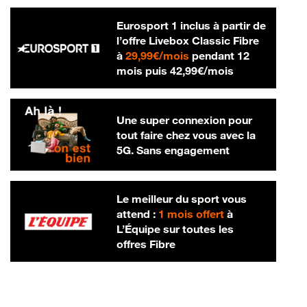
Eurosport 1 inclus à partir de
l’offre Livebox Classic Fibre
29,99 € par mois
à
29,99€/mois
pendant 12
42,99 € par m
mois puis
42,99€/mois
Une super connexion pour
tout faire chez vous avec la
5G. Sans engagement
Le meilleur du sport vous
attend :
1 mois offert
à
L’Équipe sur toutes les
offres Fibre