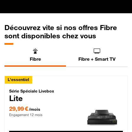
Découvrez vite si nos offres Fibre
sont disponibles chez vous
Fibre
Fibre + Smart TV
L'essentiel
Série Spéciale Livebox Lite Fibre
Série Spéciale Livebox
Lite
29,99 € par mois , Engagement 12 mois
29,99 €
/mois
Engagement 12 mois