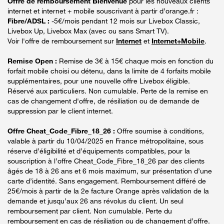
Offre de remboursement Bienvenue
pour les nouveaux clients
internet et internet + mobile souscrivant à partir d’orange.fr :
Fibre/ADSL :
-5€/mois pendant 12 mois sur Livebox Classic,
Livebox Up, Livebox Max (avec ou sans Smart TV).
Voir l'offre de remboursement sur
Internet
et
Internet+Mobile
.
Remise Open :
Remise de 3€ à 15€ chaque mois en fonction du
forfait mobile choisi ou détenu, dans la limite de 4 forfaits mobile
supplémentaires, pour une nouvelle offre Livebox éligible.
Réservé aux particuliers. Non cumulable. Perte de la remise en
cas de changement d'offre, de résiliation ou de demande de
suppression par le client internet.
Offre Cheat_Code_Fibre_18_26 :
Offre soumise à conditions,
valable à partir du 10/04/2025 en France métropolitaine, sous
réserve d’éligibilité et d’équipements compatibles, pour la
souscription à l’offre Cheat_Code_Fibre_18_26 par des clients
âgés de 18 à 26 ans et 6 mois maximum, sur présentation d’une
carte d’identité. Sans engagement. Remboursement différé de
25€/mois à partir de la 2e facture Orange après validation de la
demande et jusqu’aux 26 ans révolus du client. Un seul
remboursement par client. Non cumulable. Perte du
remboursement en cas de résiliation ou de changement d’offre.