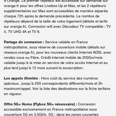
d'Orange. Le premier répéteur est accessible sur demande sur
orange.fr pour les offres Livebox Up et Max, et les 2 répéteurs
supplémentaires sur Max sont accessibles de manière séparée
chaque 72h après la demande précédente. Le nombre de
répéteurs dépend de la taille de votre logement (détails et tarifs
sur orange.fr). Connexion wifi avec Décodeur TV compatible : TV
4, TV UHD 4K et TV 6.
Partage de connexion :
Service valable en France
métropolitaine, sous réserve de couverture mobile (détails sur
réseaux.orange.fr), pour les nouveaux clients Internet ADSL avec
rendez-vous ou Fibre. Crédit internet mobile de 200Go/mois
valable jusqu'à la mise en service de votre accès internet et au
plus tard jusqu'à 12 mois suivant la souscription.
Les appels illimités
: Hors coût du service des numéros
spéciaux. Jusqu’à 250 correspondants différents/mois et 3h
maximum/appel. Voir la liste des destinations sur la fiche tarifaire
en vigueur.
Offre 5G+ Home (Flybox 5G+ nécessaire) :
Connexion
accessible exclusivement en France métropolitaine sous
couverture 5G en 3,5GHz. 5G : dans les zones couvertes