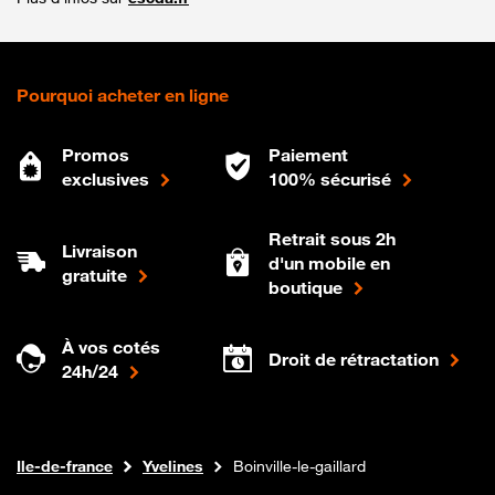
Pourquoi acheter en ligne
Promos
Paiement
exclusives
100% sécurisé
Retrait sous 2h
Livraison
d'un mobile en
gratuite
boutique
À vos cotés
Droit de rétractation
24h/24
Internet fibre
Boutique Orange
Ile-de-france
Yvelines
Boinville-le-gaillard