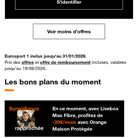
S'identifier
Voir moins d'offres
Eurosport 1 inclus jusqu'au 31/01/2029.
Prix des
offres
et
offre de remboursement
incluses, valables
jusqu’au 19/08/2026.
Les bons plans du moment
En ce moment, avec Livebox
Max Fibre, profitez de
20 € par mois
-
20€/mois
avec Orange
Maison Protégée