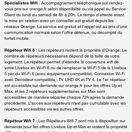
Spécialistes Wifi
: Accompagnement téléphonique sur rendez-
vous pris sur orange.fr selon disponibilité ou via appel au Service
Client du lundi au samedi de 8h à 20h. Le temps d’attente avant
la mise en relation avec un conseiller est gratuit depuis les
réseaux Orange. Le service est gratuit et l’appel est au prix d’une
communication normale selon l’offre détenue, ou décompté du
forfait mobile.
Répéteur Wifi 6
: Les répéteurs restent la propriété d’Orange. Le
nombre de répéteurs nécessaires dépend de la taille de votre
logement. Le répéteur permet d’étendre la couverture wifi de
votre Livebox en Wi-Fi 6 ou de remplacer le Wi-Fi 5 de la Livebox
5 par du Wi-Fi 6 (avec équipement compatible). Connexion Wi-Fi
avec Décodeur compatible : TV UHD 4K et TV 4. Le 1er répéteur
est accessible sur demande sur orange.fr pour les offres Up et
Max, et les 2 répéteurs supplémentaires sur Max sont
accessibles de manière séparée chaque 72h après la demande
précédente. L’accès aux répéteurs n’est pas cumulable avec les
répéteurs accessibles via les autres offres.
Répéteur Wifi 7
: Les Répéteurs Wifi 7 sont mis à disposition sur
demande pour les offres Livebox Up et Max et restent la propriété